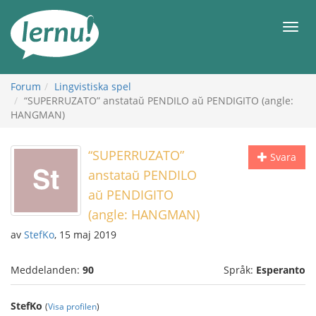
Till
sidans
Meny
innehåll
Forum
Lingvistiska spel
“SUPERRUZATO” anstataŭ PENDILO aŭ PENDIGITO (angle:
HANGMAN)
“SUPERRUZATO”
Svara
anstataŭ PENDILO
aŭ PENDIGITO
(angle: HANGMAN)
av
StefKo
, 15 maj 2019
Meddelanden:
90
Språk:
Esperanto
StefKo
(
Visa profilen
)