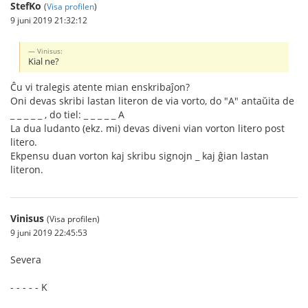
StefKo
(
Visa profilen
)
9 juni 2019 21:32:12
Vinisus:
Kial ne?
Ĉu vi tralegis atente mian enskribaĵon?
Oni devas skribi lastan literon de via vorto, do "A" antaŭita de
_ _ _ _ _ , do tiel: _ _ _ _ _ A
La dua ludanto (ekz. mi) devas diveni vian vorton litero post
litero.
Ekpensu duan vorton kaj skribu signojn _ kaj ĝian lastan
literon.
Vinisus
(Visa profilen)
9 juni 2019 22:45:53
Severa
- - - - - K