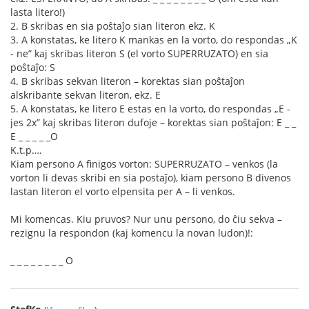
lasta litero!)
2. B skribas en sia poŝtaĵo sian literon ekz. K
3. A konstatas, ke litero K mankas en la vorto, do respondas „K
- ne” kaj skribas literon S (el vorto SUPERRUZATO) en sia
poŝtaĵo: S
4. B skribas sekvan literon – korektas sian poŝtaĵon
alskribante sekvan literon, ekz. E
5. A konstatas, ke litero E estas en la vorto, do respondas „E -
jes 2x” kaj skribas literon dufoje – korektas sian poŝtaĵon: E _ _
E _ _ _ _ _O
K.t.p….
Kiam persono A finigos vorton: SUPERRUZATO – venkos (la
vorton li devas skribi en sia postaĵo), kiam persono B divenos
lastan literon el vorto elpensita per A – li venkos.
Mi komencas. Kiu pruvos? Nur unu persono, do ĉiu sekva –
rezignu la respondon (kaj komencu la novan ludon)!:
_ _ _ _ _ _ _ _ O