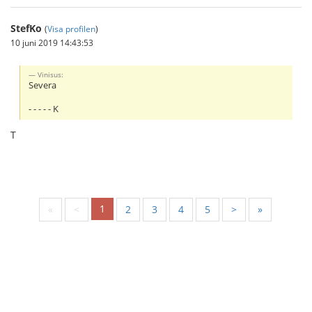
StefKo
(
Visa profilen
)
10 juni 2019 14:43:53
Vinisus:
Severa
- - - - - K
T
1
«
<
2
3
4
5
>
»