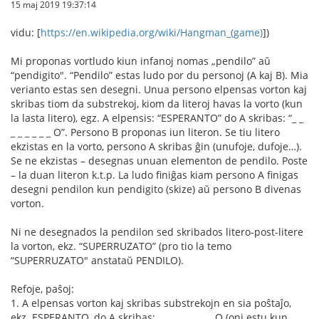
15 maj 2019 19:37:14
vidu: [
https://en.wikipedia.org/wiki/Hangman_(game)
])
Mi proponas vortludo kiun infanoj nomas „pendilo” aŭ
“pendigito". “Pendilo” estas ludo por du personoj (A kaj B). Mia
verianto estas sen desegni. Unua persono elpensas vorton kaj
skribas tiom da substrekoj, kiom da literoj havas la vorto (kun
la lasta litero), egz. A elpensis: “ESPERANTO” do A skribas: “_ _
_ _ _ _ _ _ O”. Persono B proponas iun literon. Se tiu litero
ekzistas en la vorto, persono A skribas ĝin (unufoje, dufoje…).
Se ne ekzistas – desegnas unuan elementon de pendilo. Poste
– la duan literon k.t.p. La ludo finiĝas kiam persono A finigas
desegni pendilon kun pendigito (skize) aŭ persono B divenas
vorton.
Ni ne desegnados la pendilon sed skribados litero-post-litere
la vorton, ekz. “SUPERRUZATO” (pro tio la temo
“SUPERRUZATO" anstataŭ PENDILO).
Refoje, paŝoj:
1. A elpensas vorton kaj skribas substrekojn en sia poŝtaĵo,
ekz. ESPERANTO, do A skribas: _ _ _ _ _ _ _ _ O (oni estu kun