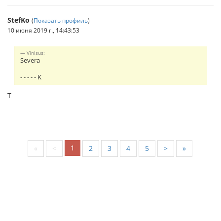
StefKo
(
Показать профиль
)
10 июня 2019 г., 14:43:53
Vinisus:
Severa
- - - - - K
T
1
«
<
2
3
4
5
>
»