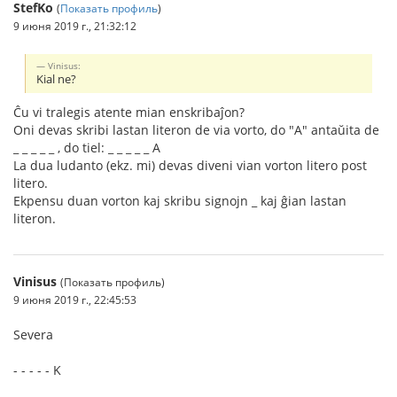
StefKo
(
Показать профиль
)
9 июня 2019 г., 21:32:12
Vinisus:
Kial ne?
Ĉu vi tralegis atente mian enskribaĵon?
Oni devas skribi lastan literon de via vorto, do "A" antaŭita de
_ _ _ _ _ , do tiel: _ _ _ _ _ A
La dua ludanto (ekz. mi) devas diveni vian vorton litero post
litero.
Ekpensu duan vorton kaj skribu signojn _ kaj ĝian lastan
literon.
Vinisus
(Показать профиль)
9 июня 2019 г., 22:45:53
Severa
- - - - - K