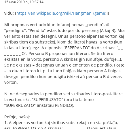
15 мая 2019 г., 19:37:14
vidu: [
https://en.wikipedia.org/wiki/Hangman_(game)
])
Mi proponas vortludo kiun infanoj nomas „pendilo” aŭ
“pendigito". “Pendilo” estas ludo por du personoj (A kaj B). Mia
verianto estas sen desegni. Unua persono elpensas vorton kaj
skribas tiom da substrekoj, kiom da literoj havas la vorto (kun
la lasta litero), egz. A elpensis: “ESPERANTO” do A skribas: “_ _
_ _ _ _ _ _ O”. Persono B proponas iun literon. Se tiu litero
ekzistas en la vorto, persono A skribas ĝin (unufoje, dufoje…).
Se ne ekzistas – desegnas unuan elementon de pendilo. Poste
– la duan literon k.t.p. La ludo finiĝas kiam persono A finigas
desegni pendilon kun pendigito (skize) aŭ persono B divenas
vorton.
Ni ne desegnados la pendilon sed skribados litero-post-litere
la vorton, ekz. “SUPERRUZATO” (pro tio la temo
“SUPERRUZATO" anstataŭ PENDILO).
Refoje, paŝoj:
1. A elpensas vorton kaj skribas substrekojn en sia poŝtaĵo,
ekz. ESPERANTO, do A skribas: _ _ _ _ _ _ _ _ O (oni estu kun