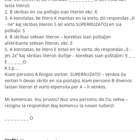
lasta litero!)
2. B skribas en sia poŝtaĵo sian literon ekz. K
3. A konstatas, ke litero K mankas en la vorto, do respondas „K
- ne” kaj skribas literon S (el vorto SUPERRUZATO) en sia
poŝtaĵo: S
4. B skribas sekvan literon – korektas sian poŝtaĵon
alskribante sekvan literon, ekz. E
5. A konstatas, ke litero E estas en la vorto, do respondas „E -
jes 2x” kaj skribas literon dufoje – korektas sian poŝtaĵon: E _ _
E _ _ _ _ _O
K.t.p….
Kiam persono A finigos vorton: SUPERRUZATO – venkos (la
vorton li devas skribi en sia postaĵo), kiam persono B divenos
lastan literon el vorto elpensita per A – li venkos.
Mi komencas. Kiu pruvos? Nur unu persono, do ĉiu sekva –
rezignu la respondon (kaj komencu la novan ludon)!:
_ _ _ _ _ _ _ _ O