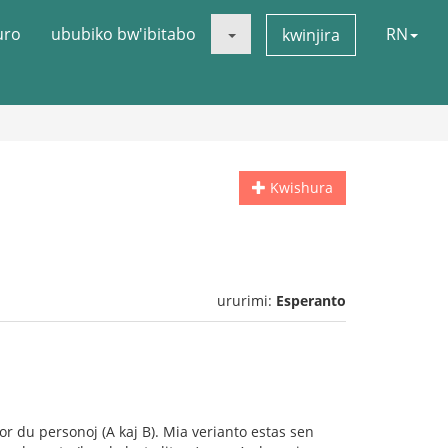
uro
ububiko bw'ibitabo
RN
kwinjira
Kwishura
ururimi:
Esperanto
r du personoj (A kaj B). Mia verianto estas sen