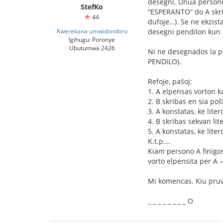
desegni. Unua persono e
StefKo
“ESPERANTO” do A skriba
44
dufoje…). Se ne ekzist
Kwerekana umwidondoro
desegni pendilon kun p
Igihugu: Poronye
Ubutumwa 2426
Ni ne desegnados la p
PENDILO).
Refoje, paŝoj:
1. A elpensas vorton ka
2. B skribas en sia poŝ
3. A konstatas, ke lite
4. B skribas sekvan lit
5. A konstatas, ke liter
K.t.p….
Kiam persono A finigos
vorto elpensita per A –
Mi komencas. Kiu pruv
_ _ _ _ _ _ _ _ O