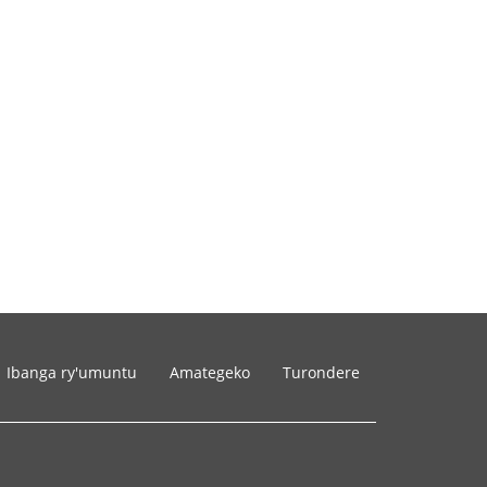
Ibanga ry'umuntu
Amategeko
Turondere