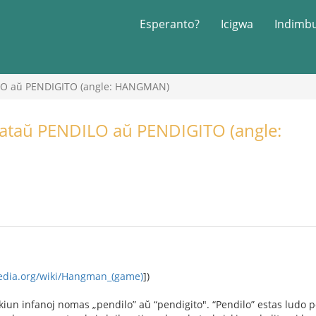
Esperanto?
Icigwa
Indimb
LO aŭ PENDIGITO (angle: HANGMAN)
ataŭ PENDILO aŭ PENDIGITO (angle:
pedia.org/wiki/Hangman_(game)
])
iun infanoj nomas „pendilo” aŭ “pendigito". “Pendilo” estas ludo po