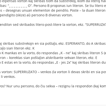
lpensas vorton kaj skribas tiom da substrekoj, kiom da literoj havas 
s: “_ _ _ _ _ _ _ _ O”. Persono B proponas iun literon. Se tiu litero 
as – desegnas unuan elementon de pendilo. Poste – la duan literon k
endigito (skize) aŭ persono B divenas vorton.
endilon sed skribados litero-post-litere la vorton, ekz. “SUPERRUZ
j skribas substrekojn en sia poŝtaĵo, ekz. ESPERANTO, do A skribas: _ _
taĵo sian literon ekz. K
ro K mankas en la vorto, do respondas „K - ne” kaj skribas literon S
eron – korektas sian poŝtaĵon alskribante sekvan literon, ekz. E
o E estas en la vorto, do respondas „E - jes 2x” kaj skribas literon duf
 vorton: SUPERRUZATO – venkos (la vorton li devas skribi en sia pos
 li venkos.
os? Nur unu persono, do ĉiu sekva – rezignu la respondon (kaj kom