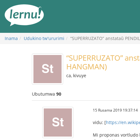
Ku
rupapuro
rw'ibirimwo
Inama
Udukino tw'ururimi
“SUPERRUZATO” anstataŭ PENDI
“SUPERRUZATO” anst
HANGMAN)
ca, kivuye
Ubutumwa
90
15 Rusama 2019 19:37:14
vidu: [
https://en.wiki
Mi proponas vortludo k