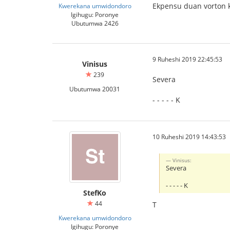
Ekpensu duan vorton ka
Kwerekana umwidondoro
Igihugu: Poronye
Ubutumwa 2426
9 Ruheshi 2019 22:45:53
Vinisus
239
Severa
Ubutumwa 20031
- - - - - K
10 Ruheshi 2019 14:43:53
Vinisus:
Severa
- - - - - K
StefKo
44
T
Kwerekana umwidondoro
Igihugu: Poronye