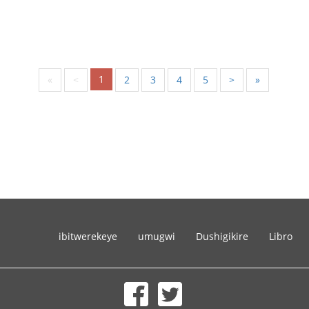
1
«
<
2
3
4
5
>
»
ibitwerekeye
umugwi
Dushigikire
Libro