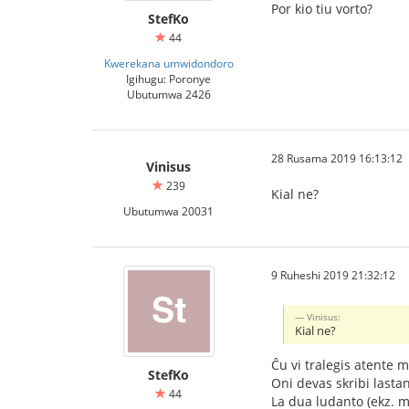
Por kio tiu vorto?
StefKo
44
Kwerekana umwidondoro
Igihugu: Poronye
Ubutumwa 2426
28 Rusama 2019 16:13:12
Vinisus
239
Kial ne?
Ubutumwa 20031
9 Ruheshi 2019 21:32:12
Vinisus:
Kial ne?
Ĉu vi tralegis atente 
StefKo
Oni devas skribi lastan l
44
La dua ludanto (ekz. mi