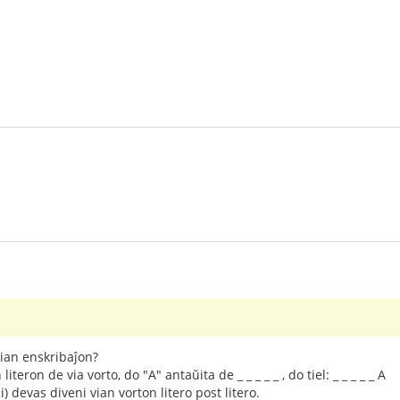
mian enskribaĵon?
iteron de via vorto, do "A" antaŭita de _ _ _ _ _ , do tiel: _ _ _ _ _ A
) devas diveni vian vorton litero post litero.