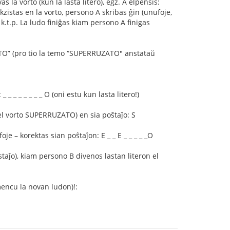
la vorto (kun la lasta litero), egz. A elpensis:
ekzistas en la vorto, persono A skribas ĝin (unufoje,
.t.p. La ludo finiĝas kiam persono A finigas
ATO” (pro tio la temo “SUPERRUZATO" anstataŭ
 _ _ _ _ _ _ O (oni estu kun lasta litero!)
 (el vorto SUPERRUZATO) en sia poŝtaĵo: S
oje – korektas sian poŝtaĵon: E _ _ E _ _ _ _ _O
taĵo), kiam persono B divenos lastan literon el
encu la novan ludon)!: