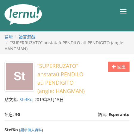
前
往
目
目
錄
錄
論壇
語言遊戲
“SUPERRUZATO” anstataŭ PENDILO aŭ PENDIGITO (angle:
HANGMAN)
“SUPERRUZATO”
回應
anstataŭ PENDILO
aŭ PENDIGITO
(angle: HANGMAN)
貼文者:
StefKo
, 2019年5月15日
訊息:
90
語言:
Esperanto
StefKo
(
顯示個人資料
)