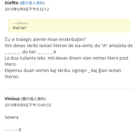
StefKo
(
顯示個人資料
)
2019年6月9日下午9:32:12
Vinisus:
Kial ne?
Ĉu vi tralegis atente mian enskribaĵon?
Oni devas skribi lastan literon de via vorto, do "A" antaŭita de
_ _ _ _ _ , do tiel: _ _ _ _ _ A
La dua ludanto (ekz. mi) devas diveni vian vorton litero post
litero.
Ekpensu duan vorton kaj skribu signojn _ kaj ĝian lastan
literon.
Vinisus
(顯示個人資料)
2019年6月9日下午10:45:53
Severa
- - - - - K