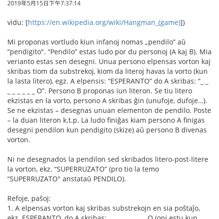
2019年5月15日下午7:37:14
vidu: [
https://en.wikipedia.org/wiki/Hangman_(game)
])
Mi proponas vortludo kiun infanoj nomas „pendilo” aŭ
“pendigito". “Pendilo” estas ludo por du personoj (A kaj B). Mia
verianto estas sen desegni. Unua persono elpensas vorton kaj
skribas tiom da substrekoj, kiom da literoj havas la vorto (kun
la lasta litero), egz. A elpensis: “ESPERANTO” do A skribas: “_ _
_ _ _ _ _ _ O”. Persono B proponas iun literon. Se tiu litero
ekzistas en la vorto, persono A skribas ĝin (unufoje, dufoje…).
Se ne ekzistas – desegnas unuan elementon de pendilo. Poste
– la duan literon k.t.p. La ludo finiĝas kiam persono A finigas
desegni pendilon kun pendigito (skize) aŭ persono B divenas
vorton.
Ni ne desegnados la pendilon sed skribados litero-post-litere
la vorton, ekz. “SUPERRUZATO” (pro tio la temo
“SUPERRUZATO" anstataŭ PENDILO).
Refoje, paŝoj:
1. A elpensas vorton kaj skribas substrekojn en sia poŝtaĵo,
ekz. ESPERANTO, do A skribas: _ _ _ _ _ _ _ _ O (oni estu kun