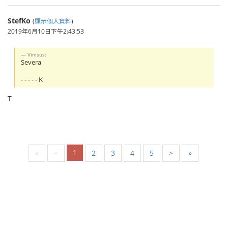
StefKo
(
顯示個人資料
)
2019年6月10日下午2:43:53
Vinisus:
Severa
- - - - - K
T
1
«
<
2
3
4
5
>
»