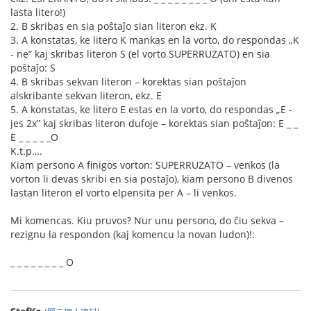
lasta litero!)
2. B skribas en sia poŝtaĵo sian literon ekz. K
3. A konstatas, ke litero K mankas en la vorto, do respondas „K
- ne” kaj skribas literon S (el vorto SUPERRUZATO) en sia
poŝtaĵo: S
4. B skribas sekvan literon – korektas sian poŝtaĵon
alskribante sekvan literon, ekz. E
5. A konstatas, ke litero E estas en la vorto, do respondas „E -
jes 2x” kaj skribas literon dufoje – korektas sian poŝtaĵon: E _ _
E _ _ _ _ _O
K.t.p….
Kiam persono A finigos vorton: SUPERRUZATO – venkos (la
vorton li devas skribi en sia postaĵo), kiam persono B divenos
lastan literon el vorto elpensita per A – li venkos.
Mi komencas. Kiu pruvos? Nur unu persono, do ĉiu sekva –
rezignu la respondon (kaj komencu la novan ludon)!:
_ _ _ _ _ _ _ _ O