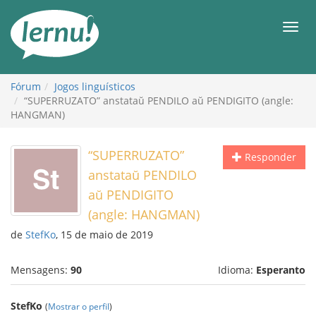
Ir
ao
Men
conteúdo
Fórum
Jogos linguísticos
“SUPERRUZATO” anstataŭ PENDILO aŭ PENDIGITO (angle:
HANGMAN)
“SUPERRUZATO”
Responder
anstataŭ PENDILO
aŭ PENDIGITO
(angle: HANGMAN)
de
StefKo
, 15 de maio de 2019
Mensagens:
90
Idioma:
Esperanto
StefKo
(
Mostrar o perfil
)