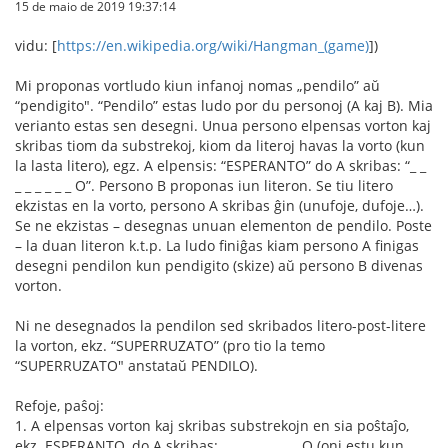
15 de maio de 2019 19:37:14
vidu: [
https://en.wikipedia.org/wiki/Hangman_(game)
])
Mi proponas vortludo kiun infanoj nomas „pendilo” aŭ
“pendigito". “Pendilo” estas ludo por du personoj (A kaj B). Mia
verianto estas sen desegni. Unua persono elpensas vorton kaj
skribas tiom da substrekoj, kiom da literoj havas la vorto (kun
la lasta litero), egz. A elpensis: “ESPERANTO” do A skribas: “_ _
_ _ _ _ _ _ O”. Persono B proponas iun literon. Se tiu litero
ekzistas en la vorto, persono A skribas ĝin (unufoje, dufoje…).
Se ne ekzistas – desegnas unuan elementon de pendilo. Poste
– la duan literon k.t.p. La ludo finiĝas kiam persono A finigas
desegni pendilon kun pendigito (skize) aŭ persono B divenas
vorton.
Ni ne desegnados la pendilon sed skribados litero-post-litere
la vorton, ekz. “SUPERRUZATO” (pro tio la temo
“SUPERRUZATO" anstataŭ PENDILO).
Refoje, paŝoj:
1. A elpensas vorton kaj skribas substrekojn en sia poŝtaĵo,
ekz. ESPERANTO, do A skribas: _ _ _ _ _ _ _ _ O (oni estu kun