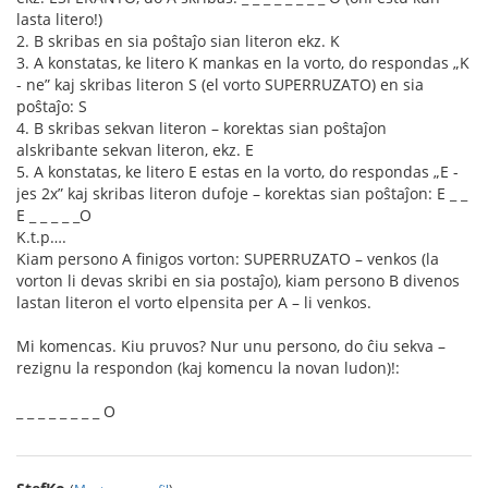
lasta litero!)
2. B skribas en sia poŝtaĵo sian literon ekz. K
3. A konstatas, ke litero K mankas en la vorto, do respondas „K
- ne” kaj skribas literon S (el vorto SUPERRUZATO) en sia
poŝtaĵo: S
4. B skribas sekvan literon – korektas sian poŝtaĵon
alskribante sekvan literon, ekz. E
5. A konstatas, ke litero E estas en la vorto, do respondas „E -
jes 2x” kaj skribas literon dufoje – korektas sian poŝtaĵon: E _ _
E _ _ _ _ _O
K.t.p….
Kiam persono A finigos vorton: SUPERRUZATO – venkos (la
vorton li devas skribi en sia postaĵo), kiam persono B divenos
lastan literon el vorto elpensita per A – li venkos.
Mi komencas. Kiu pruvos? Nur unu persono, do ĉiu sekva –
rezignu la respondon (kaj komencu la novan ludon)!:
_ _ _ _ _ _ _ _ O