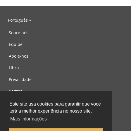
Português
Sobre nós
Equipe
Apoie-nos
Libro
Privacidade
Regras
Contacte-nos
Este site usa cookies para garantir que você
terá a melhor experiência no nosso site.
Mais informações