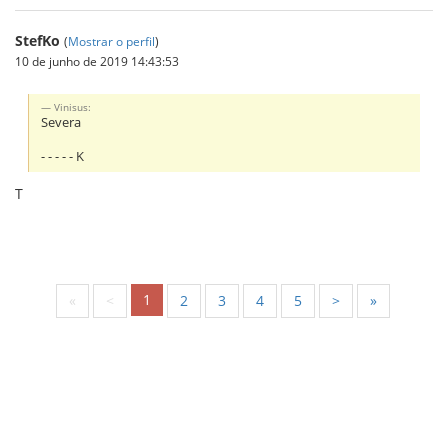
StefKo
(
Mostrar o perfil
)
10 de junho de 2019 14:43:53
Vinisus:
Severa
- - - - - K
T
1
«
<
2
3
4
5
>
»