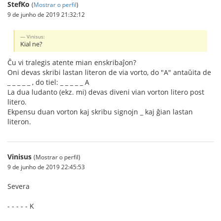
StefKo
(
Mostrar o perfil
)
9 de junho de 2019 21:32:12
Vinisus:
Kial ne?
Ĉu vi tralegis atente mian enskribaĵon?
Oni devas skribi lastan literon de via vorto, do "A" antaŭita de
_ _ _ _ _ , do tiel: _ _ _ _ _ A
La dua ludanto (ekz. mi) devas diveni vian vorton litero post
litero.
Ekpensu duan vorton kaj skribu signojn _ kaj ĝian lastan
literon.
Vinisus
(Mostrar o perfil)
9 de junho de 2019 22:45:53
Severa
- - - - - K