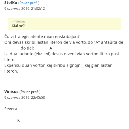
StefKo
(
Pokaż profil
)
9 czerwca 2019, 21:32:12
Vinisus:
Kial ne?
Ĉu vi tralegis atente mian enskribaĵon?
Oni devas skribi lastan literon de via vorto, do "A" antaŭita de
_ _ _ _ _ , do tiel: _ _ _ _ _ A
La dua ludanto (ekz. mi) devas diveni vian vorton litero post
litero.
Ekpensu duan vorton kaj skribu signojn _ kaj ĝian lastan
literon.
Vinisus
(Pokaż profil)
9 czerwca 2019, 22:45:53
Severa
- - - - - K