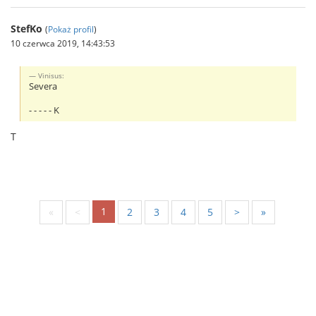
StefKo
(
Pokaż profil
)
10 czerwca 2019, 14:43:53
Vinisus:
Severa
- - - - - K
T
1
«
<
2
3
4
5
>
»