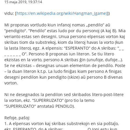
15 maja 2019, 19:37:14
vidu: [
https://en.wikipedia.org/wiki/Hangman_(game)
])
Mi proponas vortludo kiun infanoj nomas „pendilo” aŭ
“pendigito". “Pendilo” estas ludo por du personoj (A kaj B). Mia
verianto estas sen desegni. Unua persono elpensas vorton kaj
skribas tiom da substrekoj, kiom da literoj havas la vorto (kun
la lasta litero), egz. A elpensis: “ESPERANTO” do A skribas: “_ _
_ _ _ _ _ _ O”. Persono B proponas iun literon. Se tiu litero
ekzistas en la vorto, persono A skribas ĝin (unufoje, dufoje…).
Se ne ekzistas – desegnas unuan elementon de pendilo. Poste
– la duan literon k.t.p. La ludo finiĝas kiam persono A finigas
desegni pendilon kun pendigito (skize) aŭ persono B divenas
vorton.
Ni ne desegnados la pendilon sed skribados litero-post-litere
la vorton, ekz. “SUPERRUZATO” (pro tio la temo
“SUPERRUZATO" anstataŭ PENDILO).
Refoje, paŝoj:
1. A elpensas vorton kaj skribas substrekojn en sia poŝtaĵo,
ekz. ESPERANTO, do A skribas: _ _ _ _ _ _ _ _ O (oni estu kun