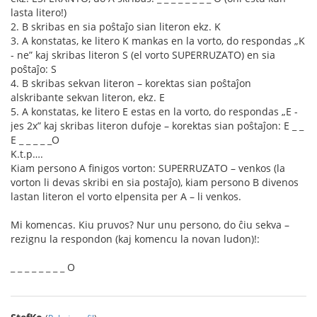
lasta litero!)
2. B skribas en sia poŝtaĵo sian literon ekz. K
3. A konstatas, ke litero K mankas en la vorto, do respondas „K
- ne” kaj skribas literon S (el vorto SUPERRUZATO) en sia
poŝtaĵo: S
4. B skribas sekvan literon – korektas sian poŝtaĵon
alskribante sekvan literon, ekz. E
5. A konstatas, ke litero E estas en la vorto, do respondas „E -
jes 2x” kaj skribas literon dufoje – korektas sian poŝtaĵon: E _ _
E _ _ _ _ _O
K.t.p….
Kiam persono A finigos vorton: SUPERRUZATO – venkos (la
vorton li devas skribi en sia postaĵo), kiam persono B divenos
lastan literon el vorto elpensita per A – li venkos.
Mi komencas. Kiu pruvos? Nur unu persono, do ĉiu sekva –
rezignu la respondon (kaj komencu la novan ludon)!:
_ _ _ _ _ _ _ _ O