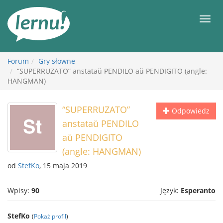
Więcej
Men
Forum
Gry słowne
“SUPERRUZATO” anstataŭ PENDILO aŭ PENDIGITO (angle:
HANGMAN)
“SUPERRUZATO”
Odpowiedz
anstataŭ PENDILO
aŭ PENDIGITO
(angle: HANGMAN)
od
StefKo
, 15 maja 2019
Wpisy:
90
Język:
Esperanto
StefKo
(
Pokaż profil
)