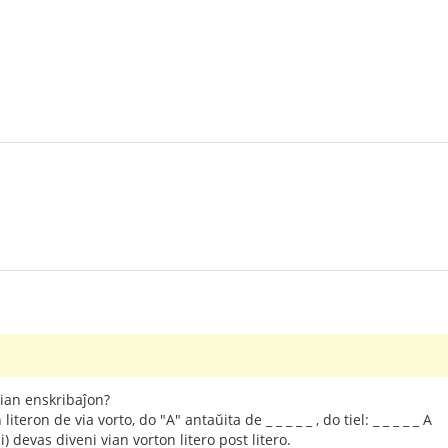
mian enskribaĵon?
iteron de via vorto, do "A" antaŭita de _ _ _ _ _ , do tiel: _ _ _ _ _ A
) devas diveni vian vorton litero post litero.