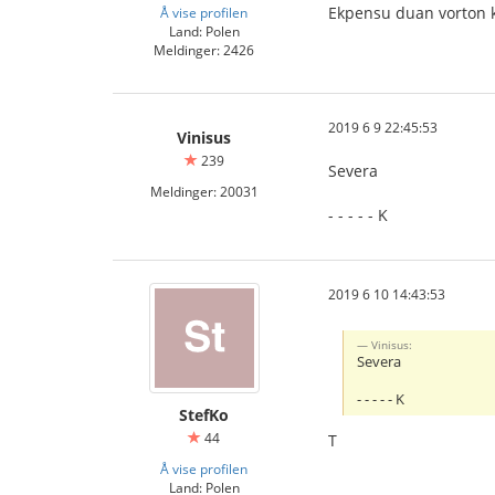
Ekpensu duan vorton ka
Å vise profilen
Land: Polen
Meldinger: 2426
2019 6 9 22:45:53
Vinisus
239
Severa
Meldinger: 20031
- - - - - K
2019 6 10 14:43:53
Vinisus:
Severa
- - - - - K
StefKo
44
T
Å vise profilen
Land: Polen