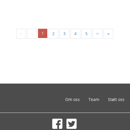
1
«
<
2
3
4
5
>
»
Om oss
Team
Støtt oss