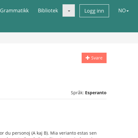
Grammatikk
Bibliotek
NO
Logg inn
Svare
Språk:
Esperanto
r du personoj (A kaj B). Mia verianto estas sen