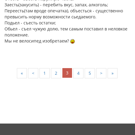
Заесть(закусить) - перебить вкус, запах, алкоголь;
Переесть(там вроде опечатка), объесться - существенно
превысить норму возможности сьедаемого.
Подьел - съесть остатки;
Обьел - съел чужую долю, тем самым поставил в неловкое
положение.
Мы не велосипед изобретаем?
3
«
<
1
2
4
5
>
»