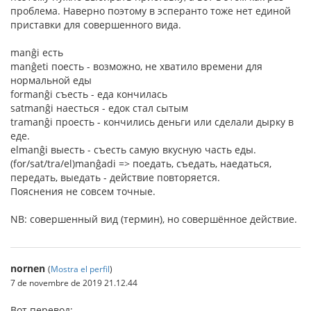
проблема. Наверно поэтому в эсперанто тоже нет единой
приставки для совершенного вида.
manĝi есть
manĝeti поесть - возможно, не хватило времени для
нормальной еды
formanĝi съесть - еда кончилась
satmanĝi наесться - едок стал сытым
tramanĝi проесть - кончились деньги или сделали дырку в
еде.
elmanĝi выесть - съесть самую вкусную часть еды.
(for/sat/tra/el)manĝadi => поедать, съедать, наедаться,
передать, выедать - действие повторяется.
Пояснения не совсем точные.
NB: совершенный вид (термин), но совершённое действие.
nornen
(
Mostra el perfil
)
7 de novembre de 2019 21.12.44
Вот перевод: