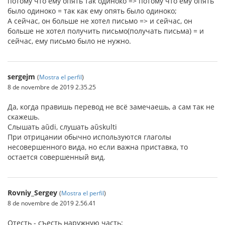
потому что ему опять так одиноко => потому что ему опять
было одиноко = так как ему опять было одиноко;
А сейчас, он больше не хотел письмо => и сейчас, он
больше не хотел получить письмо(получать письма) = и
сейчас, ему письмо было не нужно.
sergejm
(
Mostra el perfil
)
8 de novembre de 2019 2.35.25
Да, когда правишь перевод не всё замечаешь, а сам так не
скажешь.
Слышать aŭdi, слушать aŭskulti
При отрицании обычно используются глаголы
несовершенного вида, но если важна приставка, то
остается совершенный вид.
Rovniy_Sergey
(
Mostra el perfil
)
8 de novembre de 2019 2.56.41
Отесть - съесть наружную часть;