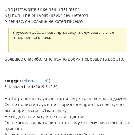
Und jetzt wollte er keinen Brief mehr.
Kaj nun li ne plu volis (havi/ricevi) leteron.
А сейчас, он больше не хотел письмо.
В русском добавляешь приставку - получаешь глагол
совершенного вида.
…
...
Большое спасибо. Мне нужно время переварить всё это.
sergejm
(
Mostra el perfil
)
8 de novembre de 2019 2.15.36
Но Тигрёнок не слушал его, потому что он лежал за домом.
Он не почистил лук и не сварил (пожарил - как её нужно
было приготовить?) картошку.
Не подмёл комнату и не полил цветы...
Он не хотел сделать ничего, потому что ему опять было так
одиноко.
А сейчас, он больше не хотел письмо (и письма)