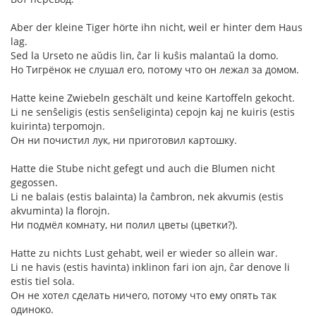
Aber der kleine Tiger hörte ihn nicht, weil er hinter dem Haus
lag.
Sed la Urseto ne aŭdis lin, ĉar li kuŝis malantaŭ la domo.
Но Тигрёнок не слушал его, потому что он лежал за домом.
Hatte keine Zwiebeln geschält und keine Kartoffeln gekocht.
Li ne senŝeligis (estis senŝeliginta) cepojn kaj ne kuiris (estis
kuirinta) terpomojn.
Он ни почистил лук, ни приготовил картошку.
Hatte die Stube nicht gefegt und auch die Blumen nicht
gegossen.
Li ne balais (estis balainta) la ĉambron, nek akvumis (estis
akvuminta) la florojn.
Ни подмёл комнату, ни полил цветы (цветки?).
Hatte zu nichts Lust gehabt, weil er wieder so allein war.
Li ne havis (estis havinta) inklinon fari ion ajn, ĉar denove li
estis tiel sola.
Он не хотел сделать ничего, потому что ему опять так
одиноко.