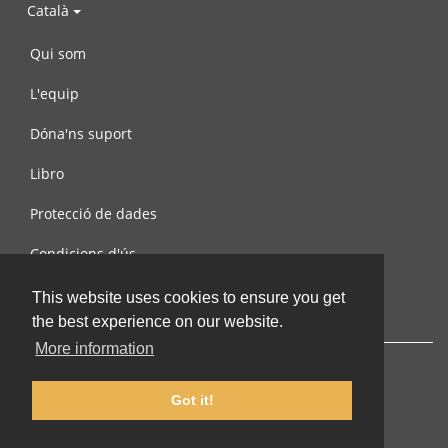
Català
Qui som
L'equip
Dóna'ns suport
Libro
Protecció de dades
Condicions d'ús
Contacta amb nosaltres
This website uses cookies to ensure you get
the best experience on our website.
More information
Got it!
© 2002-2026 lernu.net |
Impressum