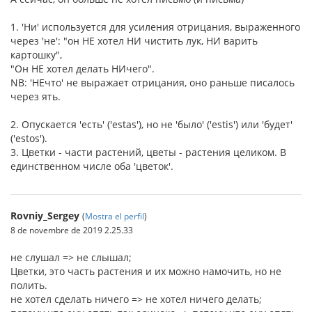
1. 'Ни' используется для усиления отрицания, выраженного
через 'не': "он НЕ хотел НИ чистить лук, НИ варить
картошку",
"Он НЕ хотел делать НИчего".
NB: 'НЕчто' не выражает отрицания, оно раньше писалось
через ять.
2. Опускается 'есть' ('estas'), но не 'было' ('estis') или 'будет'
('estos').
3. Цветки - части растений, цветы - растения целиком. В
единственном числе оба 'цветок'.
Rovniy_Sergey
(
Mostra el perfil
)
8 de novembre de 2019 2.25.33
не слушал => не слышал;
Цветки, это часть растения и их можно намочить, но не
полить.
не хотел сделать ничего => не хотел ничего делать;