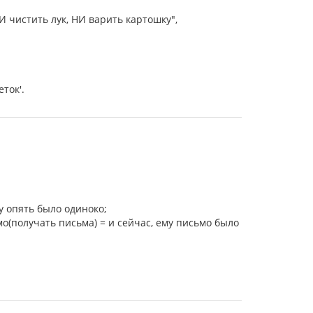
НИ чистить лук, НИ варить картошку",
ток'.
у опять было одиноко;
мо(получать письма) = и сейчас, ему письмо было