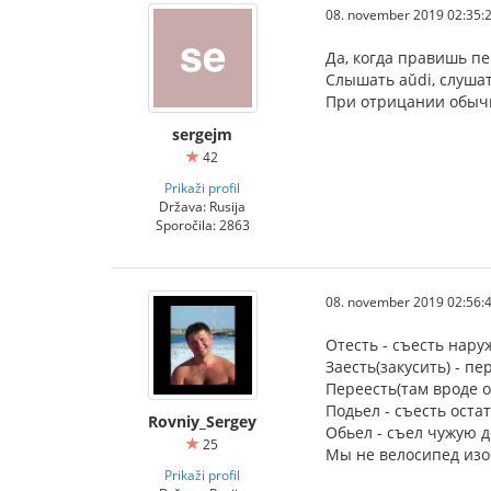
08. november 2019 02:35:
Да, когда правишь пе
Слышать aŭdi, слушат
При отрицании обычн
sergejm
42
Prikaži profil
Država: Rusija
Sporočila: 2863
08. november 2019 02:56:
Отесть - съесть нару
Заесть(закусить) - пе
Переесть(там вроде о
Подьел - съесть остат
Rovniy_Sergey
Обьел - съел чужую 
25
Мы не велосипед из
Prikaži profil