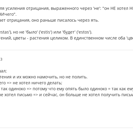
 для усиления отрицания, выраженного через 'не': "он НЕ хотел 
НИчего".
ает отрицания, оно раньше писалось через ять.
tas'), но не 'было' ('estis') или 'будет' ('estos').
стений, цветы - растения целиком. В единственном числе оба 'цве
33
шал;
стения и их можно намочить, но не полить.
его => не хотел ничего делать;
 так одиноко => потому что ему опять было одиноко = так как ем
не хотел письмо => и сейчас, он больше не хотел получить пись