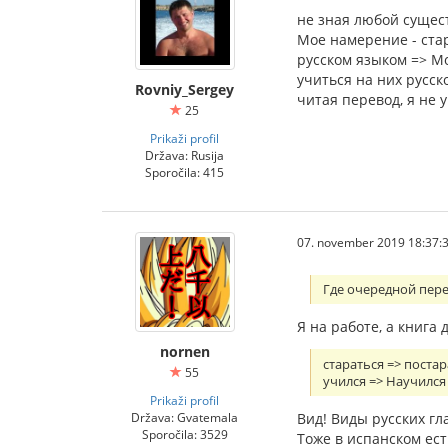
не зная любой сущес
Мое намерение - ста
русском языком => М
учиться на них русск
Rovniy_Sergey
читая перевод, я не 
25
Prikaži profil
Država: Rusija
Sporočila: 415
07. november 2019 18:37:
Где очередной пер
Я на работе, а книга 
nornen
стараться => поста
55
учился => Научился
Prikaži profil
Вид! Виды русских гл
Država: Gvatemala
Sporočila: 3529
Тоже в испанском ес