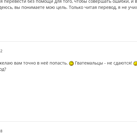
ся перевести без помощи для того, чтобы совершать ошибки, и
деюсь, вы понимаете мою цель. Только читая перевод, я не учил
02
 желаю вам точно в неё попасть.
Гватемальцы - не сдаются!
од?
28