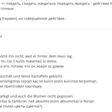
di => поедать, съедать, наедаться, передать, выедать - действие 
 точные.
 (термин), но совершённое действие.
44
hörte ihn nicht, weil er hinter dem Haus lag.
lin, ĉar li kuŝis malantaŭ la domo.
л его, потому что он лежал за домом.
eschält und keine Kartoffeln gekocht.
senŝeliginta) cepojn kaj ne kuiris (estis kuirinta) terpomojn.
ни приготовил картошку.
 gefegt und auch die Blumen nicht gegossen.
ainta) la ĉambron, nek akvumis (estis akvuminta) la florojn.
и полил цветы (цветки?).