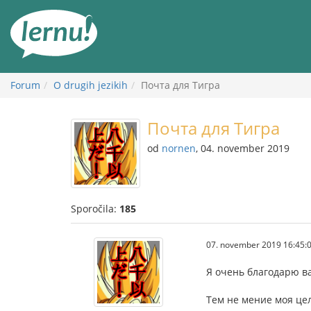
K
vsebini
Forum
O drugih jezikih
Почта для Тигра
Почта для Тигра
od
nornen
, 04. november 2019
Sporočila:
185
07. november 2019 16:45:
Я очень благодарю ва
Тем не мение моя це