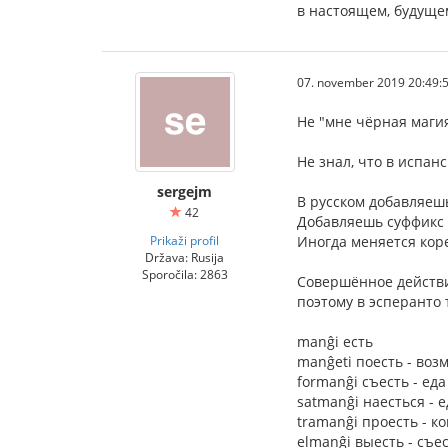
в настоящем, будуще
07. november 2019 20:49:
Не "мне чёрная магия
Не знал, что в испан
sergejm
В русском добавляеш
42
Добавляешь суффикс 
Prikaži profil
Иногда меняется коре
Država: Rusija
Sporočila: 2863
Совершённое действи
поэтому в эсперанто
manĝi есть
manĝeti поесть - во
formanĝi съесть - ед
satmanĝi наесться - 
tramanĝi проесть - к
elmanĝi выесть - съе