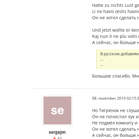
Hatte zu nichts Lust ge
Li ne havis (estis havin
Он не хотел сделать 
Und jetzt wollte er ke
Kaj nun li ne plu volis 
А сейчас, он больше 
В русском добавляе
…
...
Большое спасибо. Мн
08. november 2019 02:15:
Но Тигрёнок не слуша
Он не почистил лук и
Не подмёл комнату и 
Он не хотел сделать 
sergejm
А сейчас, он больше 
42