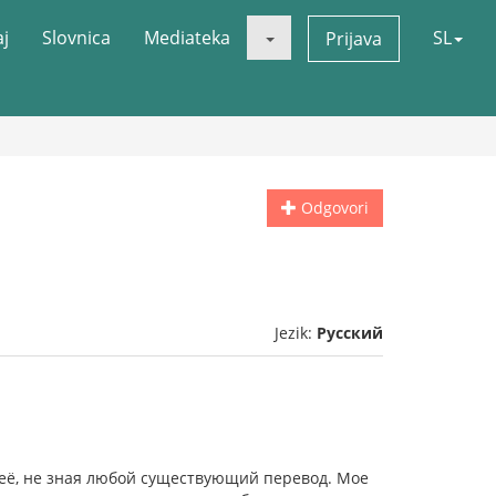
aj
Slovnica
Mediateka
SL
Prijava
Odgovori
Jezik:
Русский
 её, не зная любой существующий перевод. Мое