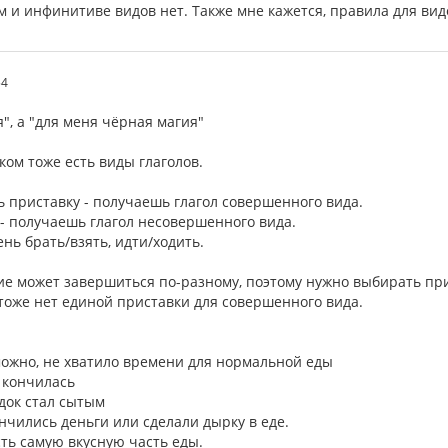
м и инфинитиве видов нет. Также мне кажется, правила для вид
54
", а "для меня чёрная магия"
ском тоже есть виды глаголов.
ь приставку - получаешь глагол совершенного вида.
- получаешь глагол несовершенного вида.
нь брать/взять, идти/ходить.
е может завершиться по-разному, поэтому нужно выбирать прист
 тоже нет единой приставки для совершенного вида.
зможно, не хватило времени для нормальной еды
а кончилась
едок стал сытым
ончились деньги или сделали дырку в еде.
сть самую вкусную часть еды.