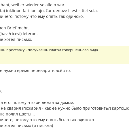
habt, weil er wieder so allein war.
ta) inklinon fari ion ajn, ĉar denove li estis tiel sola.
ничего, потому что ему опять так одиноко.
inen Brief mehr.
(havi/ricevi) leteron.
не хотел письмо.
шь приставку - получаешь глагол совершенного вида.
е нужно время переварить всё это.
36
л его, потому что он лежал за домом.
 не сварил (пожарил - как её нужно было приготовить?) картошк
не полил цветы...
ничего, потому что ему опять было так одиноко.
не хотел письмо (и письма)