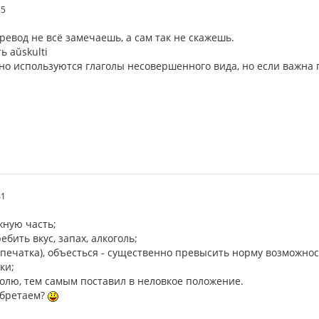
25
ревод не всё замечаешь, а сам так не скажешь.
ь aŭskulti
о используются глаголы несовершенного вида, но если важна п
41
жную часть;
ребить вкус, запах, алкоголь;
печатка), объесться - существенно превысить норму возможнос
ки;
долю, тем самым поставил в неловкое положение.
обретаем?