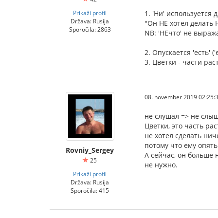
Prikaži profil
1. 'Ни' используется
Država: Rusija
"Он НЕ хотел делать 
Sporočila: 2863
NB: 'НЕчто' не выраж
2. Опускается 'есть' ('es
3. Цветки - части ра
08. november 2019 02:25:
не слушал => не слы
Цветки, это часть ра
не хотел сделать нич
потому что ему опять
Rovniy_Sergey
А сейчас, он больше 
25
не нужно.
Prikaži profil
Država: Rusija
Sporočila: 415