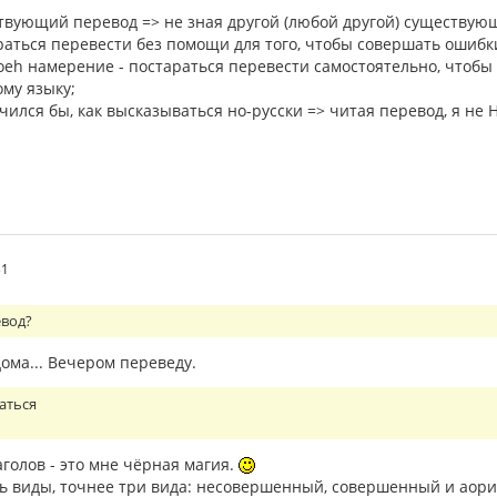
твующий перевод => не зная другой (любой другой) существую
раться перевести без помощи для того, чтобы совершать ошиб
оеh намерение - постараться перевести самостоятельно, чтобы
ому языку;
учился бы, как высказываться но-русски => читая перевод, я не
31
евод?
дома... Вечером переведу.
раться
аголов - это мне чёрная магия.
ть виды, точнее три вида: несовершенный, совершенный и аори