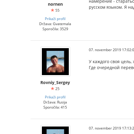
намерение - старать
nornen
русском языком. Я на
55
Prikaži profil
Država: Gvatemala
Sporočila: 3529
07. november 2019 17:02:
У каждого своя цель,
Где очередной перев
Rovniy_Sergey
25
Prikaži profil
Država: Rusija
Sporočila: 415
07. november 2019 17:13: