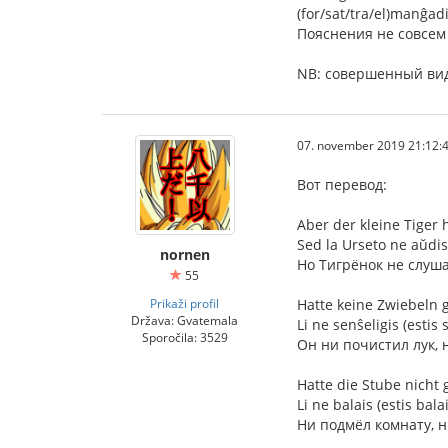
(for/sat/tra/el)manĝa
Пояснения не совсем
NB: совершенный вид
07. november 2019 21:12:
Вот перевод:
Aber der kleine Tiger 
Sed la Urseto ne aŭdis 
nornen
Но Тигрёнок не слуша
55
Prikaži profil
Hatte keine Zwiebeln g
Država: Gvatemala
Li ne senŝeligis (estis 
Sporočila: 3529
Он ни почистил лук, 
Hatte die Stube nicht
Li ne balais (estis bal
Ни подмёл комнату, н