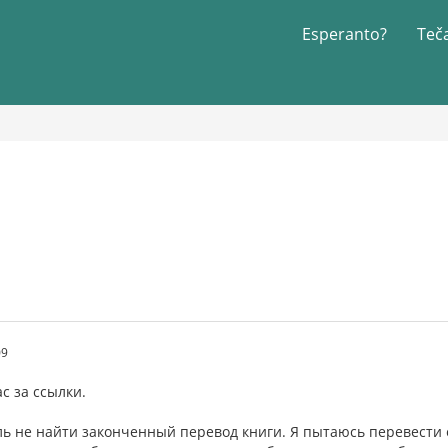
Esperanto?
Teč
09
с за ссылки.
ль не найти законченный перевод книги. Я пытаюсь перевести