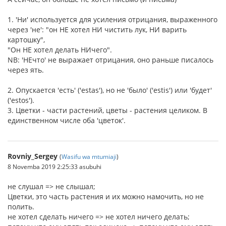
1. 'Ни' используется для усиления отрицания, выраженного
через 'не': "он НЕ хотел НИ чистить лук, НИ варить
картошку",
"Он НЕ хотел делать НИчего".
NB: 'НЕчто' не выражает отрицания, оно раньше писалось
через ять.
2. Опускается 'есть' ('estas'), но не 'было' ('estis') или 'будет'
('estos').
3. Цветки - части растений, цветы - растения целиком. В
единственном числе оба 'цветок'.
Rovniy_Sergey
(
Wasifu wa mtumiaji
)
8 Novemba 2019 2:25:33 asubuhi
не слушал => не слышал;
Цветки, это часть растения и их можно намочить, но не
полить.
не хотел сделать ничего => не хотел ничего делать;