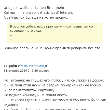
Und jetzt wollte er keinen Brief mehr.
Kaj nun li ne plu volis (havi/ricevi) leteron.
А сейчас, он больше не хотел письмо.
В русском добавляешь приставку - получаешь глагол
совершенного вида.
…
...
Большое спасибо. Мне нужно время переварить всё это.
sergejm
(
Wasifu wa mtumiaji
)
8 Novemba 2019 2:15:36 asubuhi
Но Тигрёнок не слушал его, потому что он лежал за домом.
Он не почистил лук и не сварил (пожарил - как её нужно
было приготовить?) картошку.
Не подмёл комнату и не полил цветы...
Он не хотел сделать ничего, потому что ему опять было так
одиноко.
А сейчас, он больше не хотел письмо (и письма)