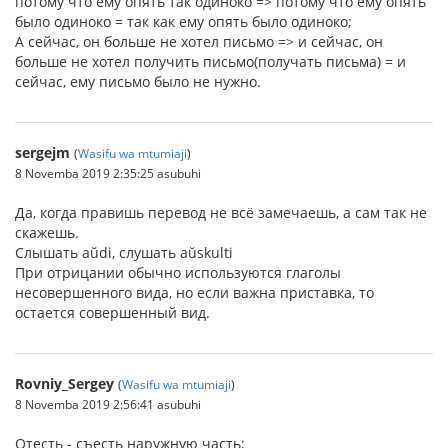
потому что ему опять так одиноко => потому что ему опять
было одиноко = так как ему опять было одиноко;
А сейчас, он больше не хотел письмо => и сейчас, он
больше не хотел получить письмо(получать письма) = и
сейчас, ему письмо было не нужно.
sergejm
(
Wasifu wa mtumiaji
)
8 Novemba 2019 2:35:25 asubuhi
Да, когда правишь перевод не всё замечаешь, а сам так не
скажешь.
Слышать aŭdi, слушать aŭskulti
При отрицании обычно используются глаголы
несовершенного вида, но если важна приставка, то
остается совершенный вид.
Rovniy_Sergey
(
Wasifu wa mtumiaji
)
8 Novemba 2019 2:56:41 asubuhi
Отесть - съесть наружную часть;