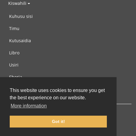
Kiswahili
Kuhusu sisi
Timu
Kutusaidia
Libro
Usiri
Sheria
Wasiliana na si
This website uses cookies to ensure you get
the best experience on our website.
More information
Got it!
© 2002-2026 lernu.net |
Impressum