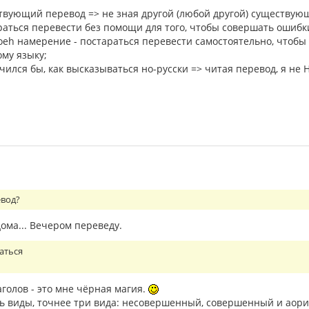
твующий перевод => не зная другой (любой другой) существую
раться перевести без помощи для того, чтобы совершать ошиб
оеh намерение - постараться перевести самостоятельно, чтобы
ому языку;
учился бы, как высказываться но-русски => читая перевод, я не
евод?
дома... Вечером переведу.
раться
аголов - это мне чёрная магия.
ть виды, точнее три вида: несовершенный, совершенный и аори