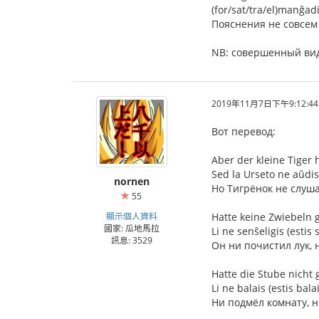
(for/sat/tra/el)manĝa
Пояснения не совсем
NB: совершенный вид
2019年11月7日下午9:12:44
Вот перевод:
Aber der kleine Tiger 
Sed la Urseto ne aŭdis 
nornen
Но Тигрёнок не слуша
55
顯示個人資料
Hatte keine Zwiebeln g
國家: 瓜地馬拉
Li ne senŝeligis (estis 
訊息: 3529
Он ни почистил лук, 
Hatte die Stube nicht
Li ne balais (estis bal
Ни подмёл комнату, н