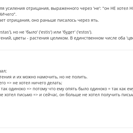
 для усиления отрицания, выраженного через 'не': "он НЕ хотел 
НИчего".
ает отрицания, оно раньше писалось через ять.
tas'), но не 'было' ('estis') или 'будет' ('estos').
стений, цветы - растения целиком. В единственном числе оба 'цве
шал;
стения и их можно намочить, но не полить.
его => не хотел ничего делать;
 так одиноко => потому что ему опять было одиноко = так как ем
не хотел письмо => и сейчас, он больше не хотел получить пись