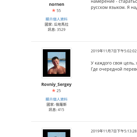
намерение - старать
nornen
русском языком. Я на
55
顯示個人資料
國家: 瓜地馬拉
訊息: 3529
2019年11月7日下午5:02:02
У каждого своя цель,
Где очередной перев
Rovniy_Sergey
25
顯示個人資料
國家: 俄羅斯
訊息: 415
2019年11月7日下午5:13:28