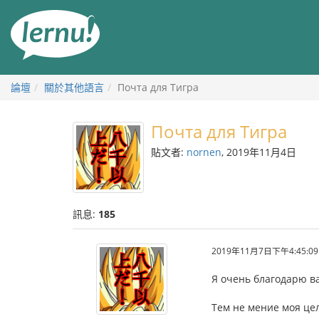
前
往
目
錄
論壇
關於其他語言
Почта для Тигра
Почта для Тигра
貼文者:
nornen
, 2019年11月4日
訊息:
185
2019年11月7日下午4:45:09
Я очень благодарю ва
Тем не мение моя це