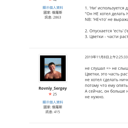
顯示個人資料
1. 'Ни' используется
國家: 俄羅斯
"Он НЕ хотел делать 
訊息: 2863
NB: 'НЕчто' не выраж
2. Опускается 'есть' ('es
3. Цветки - части ра
2019年11月8日上午2:25:33
не слушал => не слы
Цветки, это часть ра
не хотел сделать нич
потому что ему опять
Rovniy_Sergey
А сейчас, он больше 
25
не нужно.
顯示個人資料
國家: 俄羅斯
訊息: 415