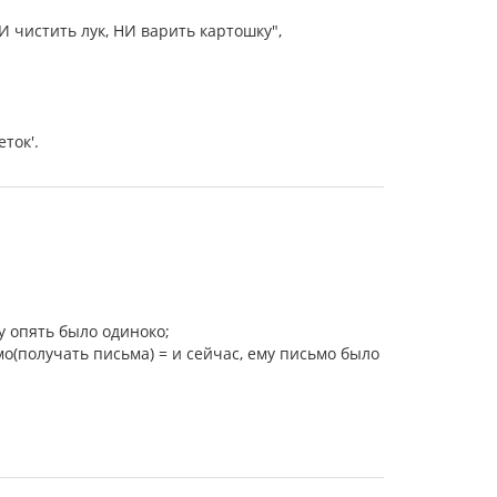
НИ чистить лук, НИ варить картошку",
ток'.
у опять было одиноко;
мо(получать письма) = и сейчас, ему письмо было