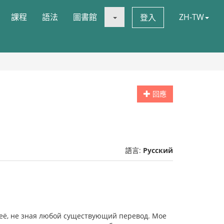
課程
語法
圖書館
ZH-TW
登入
回應
語言:
Русский
 её, не зная любой существующий перевод. Мое