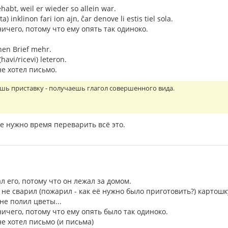
habt, weil er wieder so allein war.
ta) inklinon fari ion ajn, ĉar denove li estis tiel sola.
ничего, потому что ему опять так одиноко.
inen Brief mehr.
(havi/ricevi) leteron.
не хотел письмо.
шь приставку - получаешь глагол совершенного вида.
е нужно время переварить всё это.
л его, потому что он лежал за домом.
 не сварил (пожарил - как её нужно было приготовить?) картошк
не полил цветы...
ничего, потому что ему опять было так одиноко.
не хотел письмо (и письма)