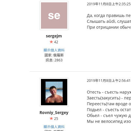
2019年11月8日上午2:35:25
Да, когда правишь пе
Слышать aŭdi, слушат
При отрицании обычн
sergejm
42
顯示個人資料
國家: 俄羅斯
訊息: 2863
2019年11月8日上午2:56:41
Отесть - съесть нару
Заесть(закусить) - пе
Переесть(там вроде о
Подьел - съесть остат
Rovniy_Sergey
Обьел - съел чужую 
25
Мы не велосипед из
顯示個人資料