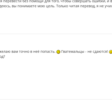
ся перевести без помощи для того, чтобы совершать ошибки, и
деюсь, вы понимаете мою цель. Только читая перевод, я не учил
 желаю вам точно в неё попасть.
Гватемальцы - не сдаются!
од?