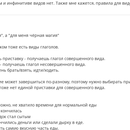
м и инфинитиве видов нет. Также мне кажется, правила для вид
", а "для меня чёрная магия"
ском тоже есть виды глаголов.
ь приставку - получаешь глагол совершенного вида.
- получаешь глагол несовершенного вида.
нь брать/взять, идти/ходить.
е может завершиться по-разному, поэтому нужно выбирать прист
 тоже нет единой приставки для совершенного вида.
зможно, не хватило времени для нормальной еды
а кончилась
едок стал сытым
ончились деньги или сделали дырку в еде.
сть самую вкусную часть еды.