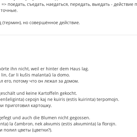
di => поедать, съедать, наедаться, передать, выедать - действие 
 точные.
 (термин), но совершённое действие.
hörte ihn nicht, weil er hinter dem Haus lag.
lin, ĉar li kuŝis malantaŭ la domo.
л его, потому что он лежал за домом.
eschält und keine Kartoffeln gekocht.
senŝeliginta) cepojn kaj ne kuiris (estis kuirinta) terpomojn.
ни приготовил картошку.
 gefegt und auch die Blumen nicht gegossen.
ainta) la ĉambron, nek akvumis (estis akvuminta) la florojn.
и полил цветы (цветки?).