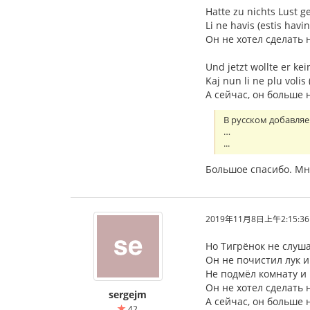
Hatte zu nichts Lust ge
Li ne havis (estis havin
Он не хотел сделать 
Und jetzt wollte er ke
Kaj nun li ne plu volis 
А сейчас, он больше 
В русском добавляе
…
...
Большое спасибо. Мн
2019年11月8日上午2:15:36
Но Тигрёнок не слуша
Он не почистил лук и
Не подмёл комнату и 
Он не хотел сделать 
sergejm
А сейчас, он больше 
42