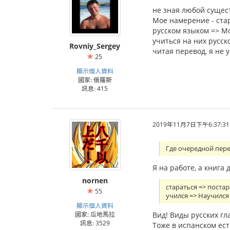
не зная любой сущес
Мое намерение - ста
русском языком => М
учиться на них русск
Rovniy_Sergey
читая перевод, я не 
25
顯示個人資料
國家: 俄羅斯
訊息: 415
2019年11月7日下午6:37:31
Где очередной пер
Я на работе, а книга 
nornen
стараться => поста
55
учился => Научился
顯示個人資料
Вид! Виды русских гл
國家: 瓜地馬拉
訊息: 3529
Тоже в испанском ес