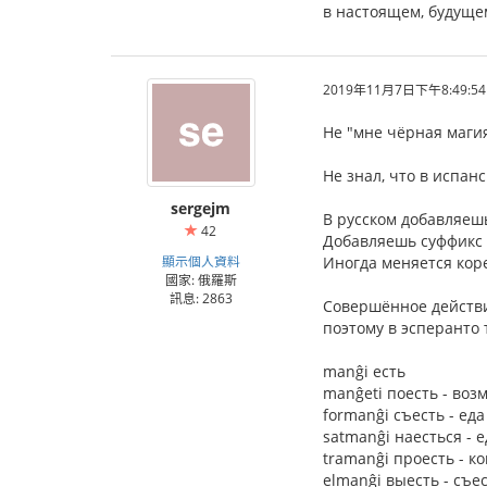
в настоящем, будуще
2019年11月7日下午8:49:54
Не "мне чёрная магия
Не знал, что в испан
sergejm
В русском добавляеш
42
Добавляешь суффикс 
顯示個人資料
Иногда меняется коре
國家: 俄羅斯
訊息: 2863
Совершённое действи
поэтому в эсперанто
manĝi есть
manĝeti поесть - во
formanĝi съесть - ед
satmanĝi наесться - 
tramanĝi проесть - к
elmanĝi выесть - съе