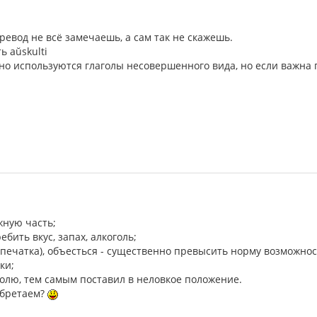
ревод не всё замечаешь, а сам так не скажешь.
ь aŭskulti
о используются глаголы несовершенного вида, но если важна п
жную часть;
ребить вкус, запах, алкоголь;
печатка), объесться - существенно превысить норму возможнос
ки;
долю, тем самым поставил в неловкое положение.
обретаем?