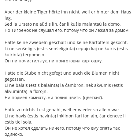
Aber der kleine Tiger hörte ihn nicht, weil er hinter dem Haus
lag.
Sed la Urseto ne aŭdis lin, ĉar li kuŝis malantaŭ la domo.
Но Тигрёнок не слушал его, потому что он лежал за домом.
Hatte keine Zwiebeln geschält und keine Kartoffeln gekocht.
Li ne senŝeligis (estis senŝeliginta) cepojn kaj ne kuiris (estis
kuirinta) terpomojn.
Он ни почистил лук, ни приготовил картошку.
Hatte die Stube nicht gefegt und auch die Blumen nicht
gegossen.
Li ne balais (estis balainta) la ĉambron, nek akvumis (estis
akvuminta) la florojn.
Ни подмёл комнату, ни полил цветы (цветки?).
Hatte zu nichts Lust gehabt, weil er wieder so allein war.
Li ne havis (estis havinta) inklinon fari ion ajn, ĉar denove li
estis tiel sola.
Он не хотел сделать ничего, потому что ему опять так
одиноко.