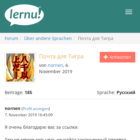
Zum
Inhalt
Men
Forum
Über andere Sprachen
Почта для Тигра
Почта для Тигра
Antworten
von
nornen
, 4.
November 2019
Beiträge:
185
Sprache:
Русский
nornen
(
Profil anzeigen
)
7. November 2019 16:45:09
Я очень благодарю вас за ссылки.
Тем не мение моя цель не найти законченный перевод