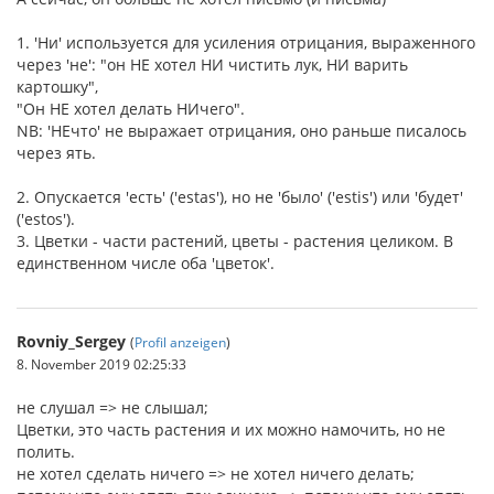
1. 'Ни' используется для усиления отрицания, выраженного
через 'не': "он НЕ хотел НИ чистить лук, НИ варить
картошку",
"Он НЕ хотел делать НИчего".
NB: 'НЕчто' не выражает отрицания, оно раньше писалось
через ять.
2. Опускается 'есть' ('estas'), но не 'было' ('estis') или 'будет'
('estos').
3. Цветки - части растений, цветы - растения целиком. В
единственном числе оба 'цветок'.
Rovniy_Sergey
(
Profil anzeigen
)
8. November 2019 02:25:33
не слушал => не слышал;
Цветки, это часть растения и их можно намочить, но не
полить.
не хотел сделать ничего => не хотел ничего делать;