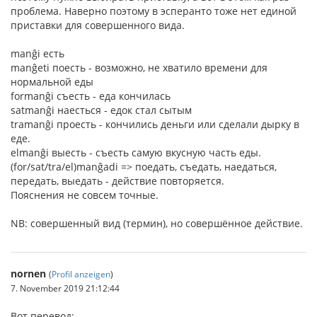
проблема. Наверно поэтому в эсперанто тоже нет единой
приставки для совершенного вида.
manĝi есть
manĝeti поесть - возможно, не хватило времени для
нормальной еды
formanĝi съесть - еда кончилась
satmanĝi наесться - едок стал сытым
tramanĝi проесть - кончились деньги или сделали дырку в
еде.
elmanĝi выесть - съесть самую вкусную часть еды.
(for/sat/tra/el)manĝadi => поедать, съедать, наедаться,
передать, выедать - действие повторяется.
Пояснения не совсем точные.
NB: совершенный вид (термин), но совершённое действие.
nornen
(
Profil anzeigen
)
7. November 2019 21:12:44
Вот перевод: