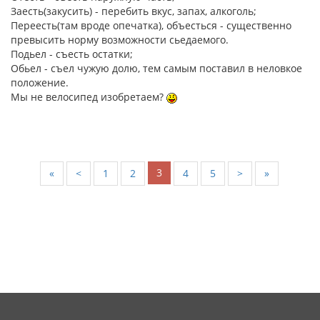
Заесть(закусить) - перебить вкус, запах, алкоголь;
Переесть(там вроде опечатка), объесться - существенно
превысить норму возможности сьедаемого.
Подьел - съесть остатки;
Обьел - съел чужую долю, тем самым поставил в неловкое
положение.
Мы не велосипед изобретаем?
3
«
<
1
2
4
5
>
»