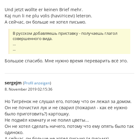
Und jetzt wollte er keinen Brief mehr.
Kaj nun li ne plu volis (havi/ricevi) leteron.
А сейчас, он больше не хотел письмо.
В русском добавляешь приставку - получаешь глагол
совершенного вида.
…
...
Большое спасибо. Мне нужно время переварить всё это.
sergejm
(
Profil anzeigen
)
8. November 2019 02:15:36
Но Тигрёнок не слушал его, потому что он лежал за домом.
Он не почистил лук и не сварил (пожарил - как её нужно
было приготовить?) картошку.
Не подмёл комнату и не полил цветы...
Он не хотел сделать ничего, потому что ему опять было так
одиноко.
А сейчас, он больше не хотел письмо (и письма)