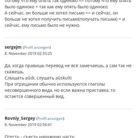
потому что ему опять так одиноко => потому что ему опять
было одиноко = так как ему опять было одиноко;
А сейчас, он больше не хотел письмо => и сейчас, он
больше не хотел получить письмо(получать письма) = и
сейчас, ему письмо было не нужно.
sergejm
(
Profil anzeigen
)
8. November 2019 02:35:25
Да, когда правишь перевод не всё замечаешь, а сам так не
скажешь.
Слышать aŭdi, слушать aŭskulti
При отрицании обычно используются глаголы
несовершенного вида, но если важна приставка, то
остается совершенный вид.
Rovniy_Sergey
(
Profil anzeigen
)
8. November 2019 02:56:41
Отесть - съесть наружную часть;