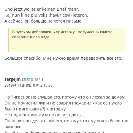
Und jetzt wollte er keinen Brief mehr.
Kaj nun li ne plu volis (havi/ricevi) leteron.
А сейчас, он больше не хотел письмо.
В русском добавляешь приставку - получаешь глагол
совершенного вида.
…
...
Большое спасибо. Мне нужно время переварить всё это.
sergejm
(
프로필 보기
)
2019년 11월 8일 오전 2:15:36
Но Тигрёнок не слушал его, потому что он лежал за домом.
Он не почистил лук и не сварил (пожарил - как её нужно
было приготовить?) картошку.
Не подмёл комнату и не полил цветы...
Он не хотел сделать ничего, потому что ему опять было так
одиноко.
А сейчас, он больше не хотел письмо (и письма)