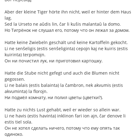
Aber der kleine Tiger hörte ihn nicht, weil er hinter dem Haus
lag.
Sed la Urseto ne aŭdis lin, ĉar li kuŝis malantaŭ la domo.
Но Тигрёнок не слушал его, потому что он лежал за домом.
Hatte keine Zwiebeln geschält und keine Kartoffeln gekocht.
Li ne senŝeligis (estis senŝeliginta) cepojn kaj ne kuiris (estis
kuirinta) terpomojn.
Он ни почистил лук, ни приготовил картошку.
Hatte die Stube nicht gefegt und auch die Blumen nicht
gegossen.
Li ne balais (estis balainta) la ĉambron, nek akvumis (estis
akvuminta) la florojn.
Ни подмёл комнату, ни полил цветы (цветки?).
Hatte zu nichts Lust gehabt, weil er wieder so allein war.
Li ne havis (estis havinta) inklinon fari ion ajn, ĉar denove li
estis tiel sola.
Он не хотел сделать ничего, потому что ему опять так
одиноко.