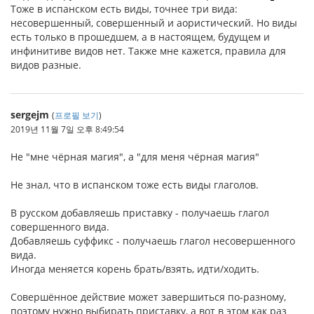
Тоже в испанском есть виды, точнее три вида:
несовершенный, совершенный и аористический. Но виды
есть только в прошедшем, а в настоящем, будущем и
инфинитиве видов нет. Также мне кажется, правила для
видов разные.
sergejm
(
프로필 보기
)
2019년 11월 7일 오후 8:49:54
Не "мне чёрная магия", а "для меня чёрная магия"
Не знал, что в испанском тоже есть виды глаголов.
В русском добавляешь приставку - получаешь глагол
совершенного вида.
Добавляешь суффикс - получаешь глагол несовершенного
вида.
Иногда меняется корень брать/взять, идти/ходить.
Совершённое действие может завершиться по-разному,
поэтому нужно выбирать приставку, а вот в этом как раз