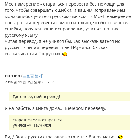
Мое намерение - стараться перевести без помощи для
того, чтобы совершать ошибки, и вашим исправлением
моих ошибок учиться русском языком => Моеh намерение -
постараться перевести самостоятельно, чтобы совершая
ошибки, получая ваши исправления, учиться на них
русскому языку;
читая перевод, я не учился бы, как высказываться но-
русски => читая перевод, я не НАучился бы, как
высказываться По-русски.
nornen
(
프로필 보기
)
2019년 11월 7일 오후 6:37:31
Где очередной перевод?
Я на работе, а книга дома... Вечером переведу.
стараться => постараться
учился => Научился
Вид! Виды русских глаголов - это мне чёрная магия.