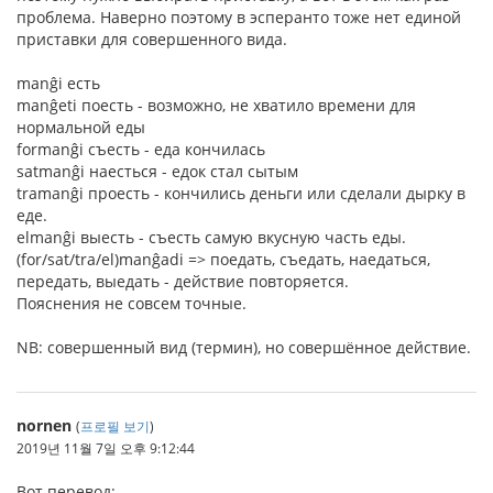
проблема. Наверно поэтому в эсперанто тоже нет единой
приставки для совершенного вида.
manĝi есть
manĝeti поесть - возможно, не хватило времени для
нормальной еды
formanĝi съесть - еда кончилась
satmanĝi наесться - едок стал сытым
tramanĝi проесть - кончились деньги или сделали дырку в
еде.
elmanĝi выесть - съесть самую вкусную часть еды.
(for/sat/tra/el)manĝadi => поедать, съедать, наедаться,
передать, выедать - действие повторяется.
Пояснения не совсем точные.
NB: совершенный вид (термин), но совершённое действие.
nornen
(
프로필 보기
)
2019년 11월 7일 오후 9:12:44
Вот перевод: