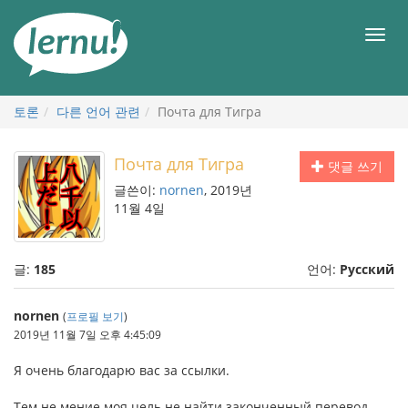
본
문
메
으
뉴
로
토론
다른 언어 관련
Почта для Тигра
Почта для Тигра
댓글 쓰기
글쓴이:
nornen
, 2019년
11월 4일
글:
185
언어:
Русский
nornen
(
프로필 보기
)
2019년 11월 7일 오후 4:45:09
Я очень благодарю вас за ссылки.
Тем не мение моя цель не найти законченный перевод