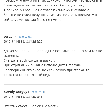
потому что ему опять так одиноко => потому что ему опять
было одиноко = так как ему опять было одиноко;
А сейчас, он больше не хотел письмо => и сейчас, он
больше не хотел получить письмо(получать письма) = и
сейчас, ему письмо было не нужно.
sergejm
(
프로필 보기
)
2019년 11월 8일 오전 2:35:25
Да, когда правишь перевод не всё замечаешь, а сам так не
скажешь.
Слышать aŭdi, слушать aŭskulti
При отрицании обычно используются глаголы
несовершенного вида, но если важна приставка, то
остается совершенный вид.
Rovniy_Sergey
(
프로필 보기
)
2019년 11월 8일 오전 2:56:41
Отесть - съесть наружную часть;