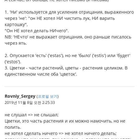
1. 'Ни' используется для усиления отрицания, выраженного
через 'не': "он НЕ хотел НИ чистить лук, НИ варить
картошку",
"Он НЕ хотел делать НИчего".
NB: 'НЕчто' не выражает отрицания, оно раньше писалось
через ять.
2. Опускается 'есть' ('estas'), но не 'было' ('estis') или 'будет'
('estos').
3. Цветки - части растений, цветы - растения целиком. В
единственном числе оба 'цветок'.
Rovniy_Sergey
(
프로필 보기
)
2019년 11월 8일 오전 2:25:33
не слушал => не слышал;
Цветки, это часть растения и их можно намочить, но не
полить.
не хотел сделать ничего => не хотел ничего делать;