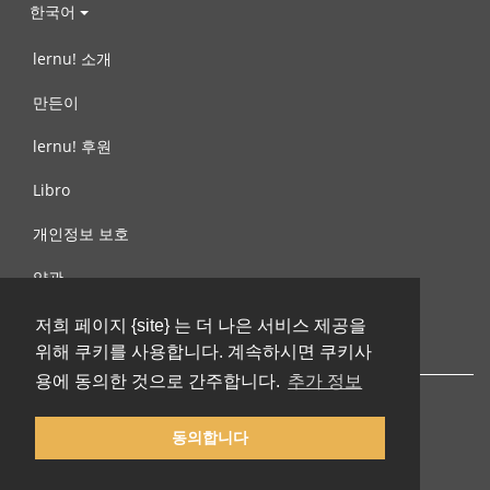
한국어
lernu! 소개
만든이
lernu! 후원
Libro
개인정보 보호
약관
제안, 문의
저희 페이지 {site} 는 더 나은 서비스 제공을
위해 쿠키를 사용합니다. 계속하시면 쿠키사
용에 동의한 것으로 간주합니다.
추가 정보
동의합니다
© 2002-2026 lernu.net |
Impressum