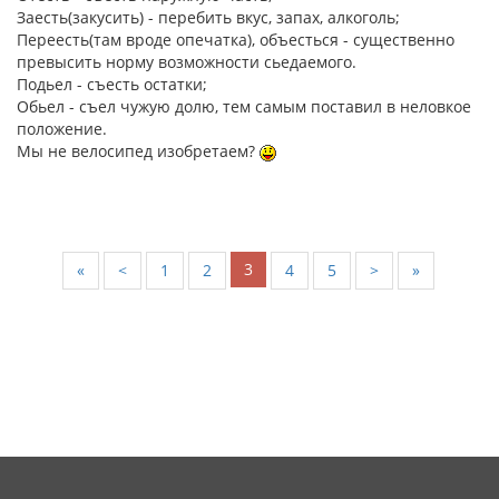
Заесть(закусить) - перебить вкус, запах, алкоголь;
Переесть(там вроде опечатка), объесться - существенно
превысить норму возможности сьедаемого.
Подьел - съесть остатки;
Обьел - съел чужую долю, тем самым поставил в неловкое
положение.
Мы не велосипед изобретаем?
3
«
<
1
2
4
5
>
»