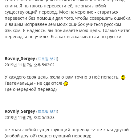
книги. Я пытаюсь перевести её, не зная любой
существующий перевод. Мое намерение - стараться
перевести без помощи для того, чтобы совершать ошибки,
и вашим исправлением моих ошибок учиться русском
языком. Я надеюсь, вы понимаете мою цель. Только читая
перевод, я не учился бы, как высказываться но-русски.
Rovniy_Sergey
(
프로필 보기
)
2019년 11월 7일 오후 5:02:02
У каждого своя цель, желаю вам точно в неё попасть.
Гватемальцы - не сдаются!
Где очередной перевод?
Rovniy_Sergey
(
프로필 보기
)
2019년 11월 7일 오후 5:13:28
не зная любой существующий перевод => не зная другой
(любой другой) существующий перевод;