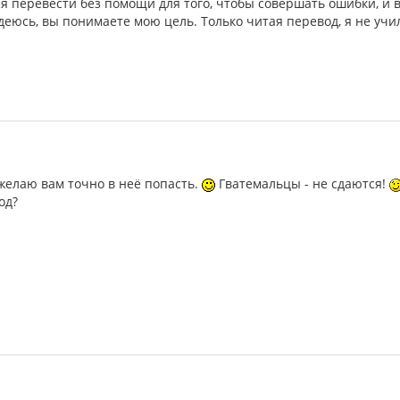
ся перевести без помощи для того, чтобы совершать ошибки, и
деюсь, вы понимаете мою цель. Только читая перевод, я не учил
 желаю вам точно в неё попасть.
Гватемальцы - не сдаются!
од?