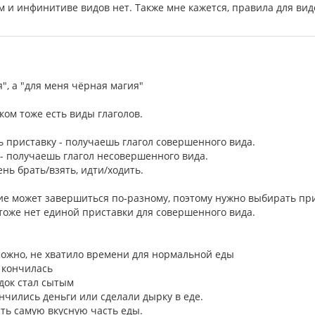
м и инфинитиве видов нет. Также мне кажется, правила для вид
", а "для меня чёрная магия"
ском тоже есть виды глаголов.
ь приставку - получаешь глагол совершенного вида.
- получаешь глагол несовершенного вида.
нь брать/взять, идти/ходить.
е может завершиться по-разному, поэтому нужно выбирать прист
 тоже нет единой приставки для совершенного вида.
зможно, не хватило времени для нормальной еды
а кончилась
едок стал сытым
ончились деньги или сделали дырку в еде.
сть самую вкусную часть еды.