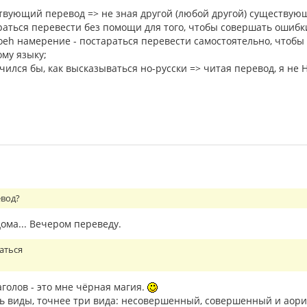
твующий перевод => не зная другой (любой другой) существую
раться перевести без помощи для того, чтобы совершать ошиб
оеh намерение - постараться перевести самостоятельно, чтобы
ому языку;
учился бы, как высказываться но-русски => читая перевод, я не
евод?
дома... Вечером переведу.
раться
аголов - это мне чёрная магия.
ть виды, точнее три вида: несовершенный, совершенный и аори