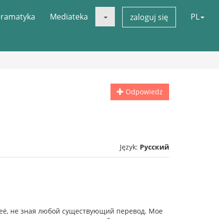
ramatyka
Mediateka
PL
zaloguj się
Odpowiedz
Język:
Русский
 её, не зная любой существующий перевод. Мое