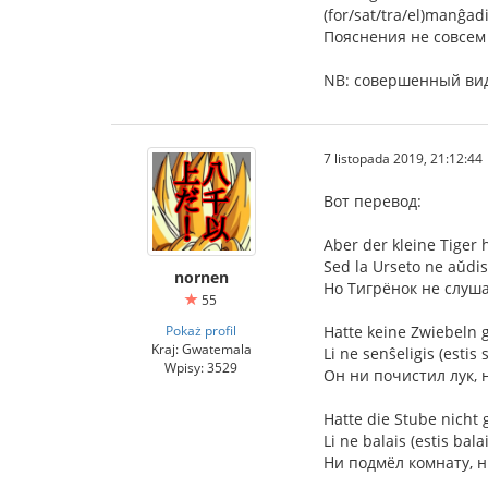
(for/sat/tra/el)manĝa
Пояснения не совсем
NB: совершенный вид
7 listopada 2019, 21:12:44
Вот перевод:
Aber der kleine Tiger 
Sed la Urseto ne aŭdis 
nornen
Но Тигрёнок не слуша
55
Pokaż profil
Hatte keine Zwiebeln g
Kraj: Gwatemala
Li ne senŝeligis (estis 
Wpisy: 3529
Он ни почистил лук, 
Hatte die Stube nicht
Li ne balais (estis bal
Ни подмёл комнату, н