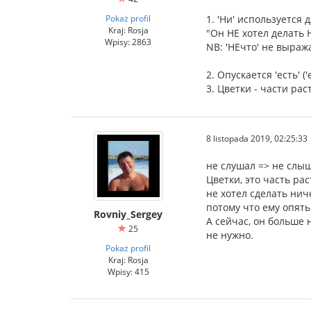
Pokaż profil
1. 'Ни' используется
Kraj: Rosja
"Он НЕ хотел делать 
Wpisy: 2863
NB: 'НЕчто' не выраж
2. Опускается 'есть' ('es
3. Цветки - части ра
8 listopada 2019, 02:25:33
не слушал => не слы
Цветки, это часть ра
не хотел сделать нич
потому что ему опять
Rovniy_Sergey
А сейчас, он больше 
25
не нужно.
Pokaż profil
Kraj: Rosja
Wpisy: 415