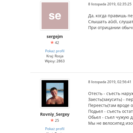
8 listopada 2019, 02:35:25
Да, когда правишь пе
Слышать aŭdi, слушат
При отрицании обычн
sergejm
42
Pokaż profil
Kraj: Rosja
Wpisy: 2863
8 listopada 2019, 02:56:41
Отесть - съесть нару
Заесть(закусить) - пе
Переесть(там вроде о
Подьел - съесть остат
Rovniy_Sergey
Обьел - съел чужую 
25
Мы не велосипед из
Pokaż profil