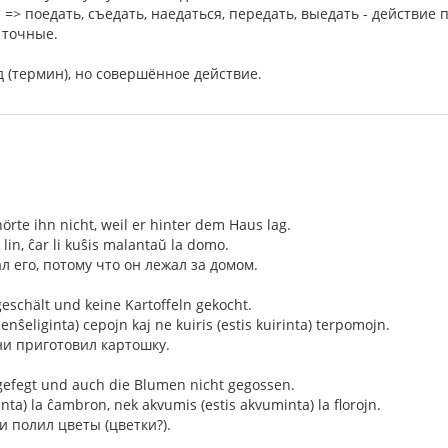
di => поедать, съедать, наедаться, передать, выедать - действие 
 точные.
 (термин), но совершённое действие.
hörte ihn nicht, weil er hinter dem Haus lag.
lin, ĉar li kuŝis malantaŭ la domo.
л его, потому что он лежал за домом.
eschält und keine Kartoffeln gekocht.
senŝeliginta) cepojn kaj ne kuiris (estis kuirinta) terpomojn.
ни приготовил картошку.
 gefegt und auch die Blumen nicht gegossen.
ainta) la ĉambron, nek akvumis (estis akvuminta) la florojn.
и полил цветы (цветки?).