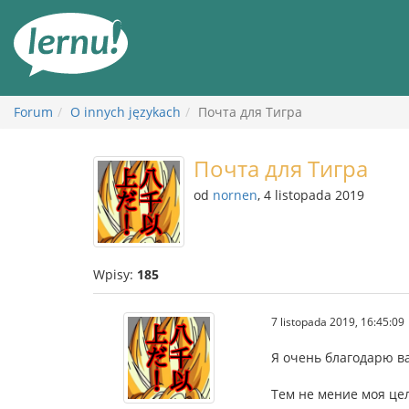
Więcej
Forum
O innych językach
Почта для Тигра
Почта для Тигра
od
nornen
, 4 listopada 2019
Wpisy:
185
7 listopada 2019, 16:45:09
Я очень благодарю ва
Тем не мение моя це