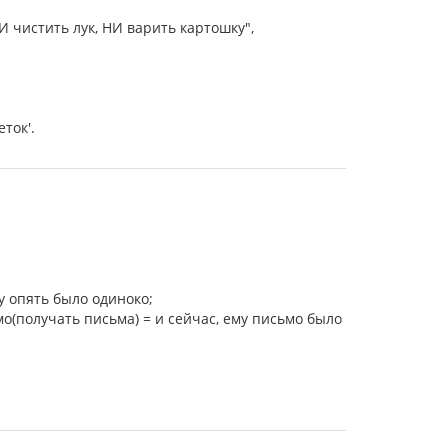
НИ чистить лук, НИ варить картошку",
ток'.
у опять было одиноко;
мо(получать письма) = и сейчас, ему письмо было