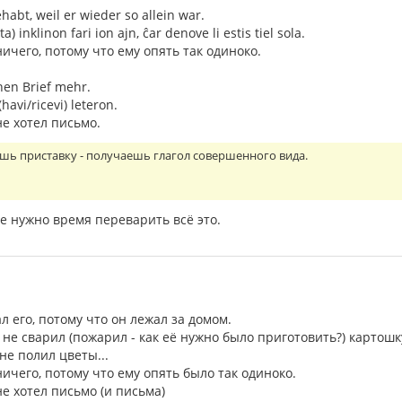
habt, weil er wieder so allein war.
ta) inklinon fari ion ajn, ĉar denove li estis tiel sola.
ничего, потому что ему опять так одиноко.
inen Brief mehr.
(havi/ricevi) leteron.
не хотел письмо.
шь приставку - получаешь глагол совершенного вида.
е нужно время переварить всё это.
л его, потому что он лежал за домом.
 не сварил (пожарил - как её нужно было приготовить?) картошк
не полил цветы...
ничего, потому что ему опять было так одиноко.
не хотел письмо (и письма)