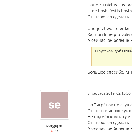
Hatte zu nichts Lust ge
Li ne havis (estis havin
Он не хотел сделать 
Und jetzt wollte er ke
Kaj nun li ne plu volis 
А сейчас, он больше 
В русском добавляе
…
...
Большое спасибо. Мн
8 listopada 2019, 02:15:36
Но Тигрёнок не слуша
Он не почистил лук и
Не подмёл комнату и 
Он не хотел сделать 
sergejm
А сейчас, он больше 
42