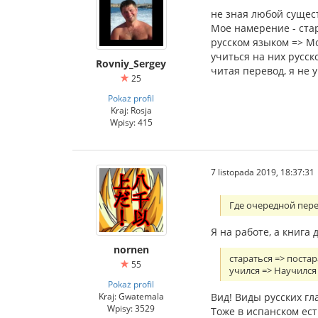
не зная любой сущес
Мое намерение - ста
русском языком => М
учиться на них русск
Rovniy_Sergey
читая перевод, я не 
25
Pokaż profil
Kraj: Rosja
Wpisy: 415
7 listopada 2019, 18:37:31
Где очередной пер
Я на работе, а книга 
nornen
стараться => поста
55
учился => Научился
Pokaż profil
Вид! Виды русских гл
Kraj: Gwatemala
Wpisy: 3529
Тоже в испанском ес