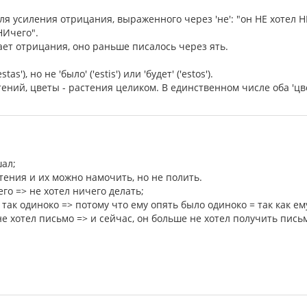
 для усиления отрицания, выраженного через 'не': "он НЕ хотел 
НИчего".
ает отрицания, оно раньше писалось через ять.
tas'), но не 'было' ('estis') или 'будет' ('estos').
стений, цветы - растения целиком. В единственном числе оба 'цве
шал;
стения и их можно намочить, но не полить.
его => не хотел ничего делать;
 так одиноко => потому что ему опять было одиноко = так как ем
не хотел письмо => и сейчас, он больше не хотел получить пись