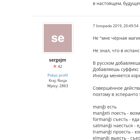
в настоящем, будуще
7 listopada 2019, 20:49:54
Не "мне чёрная магия
Не знал, что в испан
sergejm
В русском добавляеш
42
Добавляешь суффикс 
Pokaż profil
Иногда меняется коре
Kraj: Rosja
Wpisy: 2863
Совершённое действи
поэтому в эсперанто
manĝi есть
manĝeti поесть - во
formanĝi съесть - ед
satmanĝi наесться - 
tramanĝi проесть - к
elmanĝi выесть - съе