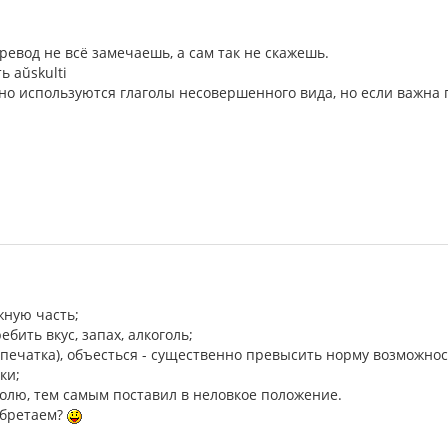
ревод не всё замечаешь, а сам так не скажешь.
ь aŭskulti
о используются глаголы несовершенного вида, но если важна п
жную часть;
ребить вкус, запах, алкоголь;
печатка), объесться - существенно превысить норму возможнос
ки;
долю, тем самым поставил в неловкое положение.
обретаем?