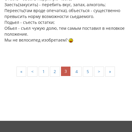
Заесть(закусить) - перебить вкус, запах, алкоголь;
Переесть(там вроде опечатка), объесться - существенно
превысить норму возможности сьедаемого.
Подьел - съесть остатки;
Обьел - съел чужую долю, тем самым поставил в неловкое
положение.
Мы не велосипед изобретаем?
3
«
<
1
2
4
5
>
»