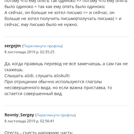
потому что ему опять так одиноко => потому что ему опять
было одиноко = так как ему опять было одиноко;
А сейчас, он больше не хотел письмо => и сейчас, он
больше не хотел получить письмо(получать письма) = и
сейчас, ему письмо было не нужно.
sergejm
(
Переглянути профіль
)
8 листопада 2019 р. 02:35:25
Да, когда правишь перевод не всё замечаешь, а сам так не
скажешь.
Слышать aŭdi, слушать aŭskulti
При отрицании обычно используются глаголы
несовершенного вида, но если важна приставка, то
остается совершенный вид.
Rovniy_Sergey
(
Переглянути профіль
)
8 листопада 2019 р. 02:56:41
Отесть - съесть наружную часть;