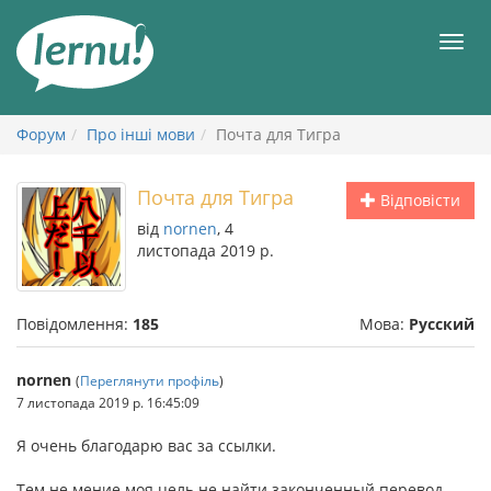
До
змісту
Мен
Форум
Про інші мови
Почта для Тигра
Почта для Тигра
Відповісти
від
nornen
, 4
листопада 2019 р.
Повідомлення:
185
Мова:
Русский
nornen
(
Переглянути профіль
)
7 листопада 2019 р. 16:45:09
Я очень благодарю вас за ссылки.
Тем не мение моя цель не найти законченный перевод