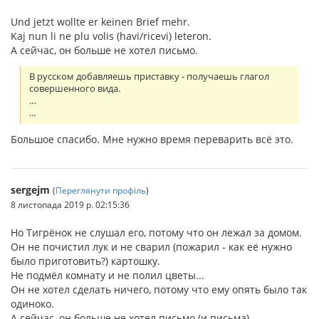
Und jetzt wollte er keinen Brief mehr.
Kaj nun li ne plu volis (havi/ricevi) leteron.
А сейчас, он больше не хотел письмо.
В русском добавляешь приставку - получаешь глагол
совершенного вида.
…
...
Большое спасибо. Мне нужно время переварить всё это.
sergejm
(
Переглянути профіль
)
8 листопада 2019 р. 02:15:36
Но Тигрёнок не слушал его, потому что он лежал за домом.
Он не почистил лук и не сварил (пожарил - как её нужно
было приготовить?) картошку.
Не подмёл комнату и не полил цветы...
Он не хотел сделать ничего, потому что ему опять было так
одиноко.
А сейчас, он больше не хотел письмо (и письма)