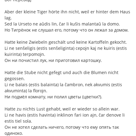
Aber der kleine Tiger hörte ihn nicht, weil er hinter dem Haus
lag.
Sed la Urseto ne aŭdis lin, ĉar li kuŝis malantaŭ la domo.
Но Тигрёнок не слушал его, потому что он лежал за домом.
Hatte keine Zwiebeln geschält und keine Kartoffeln gekocht.
Li ne senŝeligis (estis senŝeliginta) cepojn kaj ne kuiris (estis
kuirinta) terpomojn.
Он ни почистил лук, ни приготовил картошку.
Hatte die Stube nicht gefegt und auch die Blumen nicht
gegossen.
Li ne balais (estis balainta) la ĉambron, nek akvumis (estis
akvuminta) la florojn.
Ни подмёл комнату, ни полил цветы (цветки?).
Hatte zu nichts Lust gehabt, weil er wieder so allein war.
Li ne havis (estis havinta) inklinon fari ion ajn, ĉar denove li
estis tiel sola.
Он не хотел сделать ничего, потому что ему опять так
одиноко.