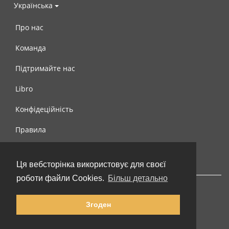
Українська
Про нас
Команда
Підтримайте нас
Libro
Конфідеційність
Правила
Контакти
Ця вебсторінка використовує для своєї
роботи файли Cookies.
Більш детально
Згоден
© 2002-2026 lernu.net |
Impressum