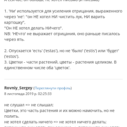
1. 'Ни' используется для усиления отрицания, выраженного
через 'не': "он НЕ хотел НИ чистить лук, НИ варить
картошку",
"Он НЕ хотел делать НИчего".
NB: 'НЕчто' не выражает отрицания, оно раньше писалось
через ять.
2. Опускается 'есть' ('estas'), но не 'было' ('estis') или 'будет'
('estos').
3. Цветки - части растений, цветы - растения целиком. В
единственном числе оба 'цветок'.
Rovniy_Sergey
(
Переглянути профіль
)
8 листопада 2019 р. 02:25:33
не слушал => не слышал;
Цветки, это часть растения и их можно намочить, но не
полить.
не хотел сделать ничего => не хотел ничего делать;