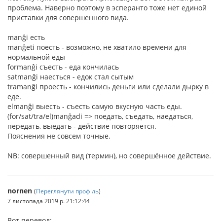
проблема. Наверно поэтому в эсперанто тоже нет единой
приставки для совершенного вида.
manĝi есть
manĝeti поесть - возможно, не хватило времени для
нормальной еды
formanĝi съесть - еда кончилась
satmanĝi наесться - едок стал сытым
tramanĝi проесть - кончились деньги или сделали дырку в
еде.
elmanĝi выесть - съесть самую вкусную часть еды.
(for/sat/tra/el)manĝadi => поедать, съедать, наедаться,
передать, выедать - действие повторяется.
Пояснения не совсем точные.
NB: совершенный вид (термин), но совершённое действие.
nornen
(
Переглянути профіль
)
7 листопада 2019 р. 21:12:44
Вот перевод: