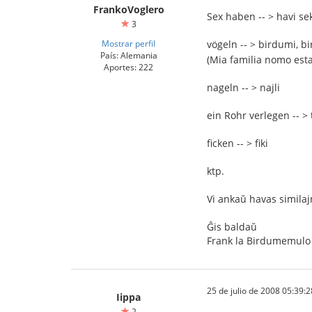
FrankoVoglero
Sex haben -- > havi se
3
Mostrar perfil
vögeln -- > birdumi, b
País: Alemania
(Mia familia nomo est
Aportes: 222
nageln -- > najli
ein Rohr verlegen -- > 
ficken -- > fiki
ktp.
Vi ankaŭ havas similaj
Ĝis baldaŭ
Frank la Birdumemulo
25 de julio de 2008 05:39:2
Iippa
2