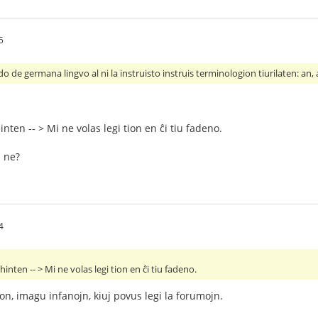
5
do de germana lingvo al ni la instruisto instruis terminologion tiurilaten: an,
inten -- > Mi ne volas legi tion en ĉi tiu fadeno.
u ne?
4
hinten -- > Mi ne volas legi tion en ĉi tiu fadeno.
tion, imagu infanojn, kiuj povus legi la forumojn.