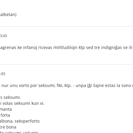
malbelan)
33:45
grenas ke infanoj ricevas militludilojn ktp sed tre indigniĝas se il
:05
 nur unu vorto por seksumi, fiki, ktp. - unpa (ĝi ŝajne estas la son
as seksumi.
i volas seksumi kun vi.
amanta
forta
lbona, seksperforto
tre bona
de seksumi, volupto...