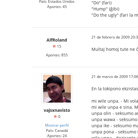
País: Estados Unidos
"Do" (fari)
Aportes: 45
"Hump" (ĝibi)
"Do the ugly" (fari la 
21 de febrero de 2009 20:
AlfRoland
15
Multaj homoj tute ne ĉa
Aportes: 855
21 de marzo de 2009 17:06
En la tokipono ekzistas
mi wile unpa. - Mi vol
mi wile unpa e sina. M
vajsxnavisto
unpa olin - seksumo 
0
unpa wawa - seksumo 
Mostrar perfil
unpa ike - seksumo ma
País: Canadá
unpa pona - seksumo 
Aportes: 24
wile unpa - dezirante 