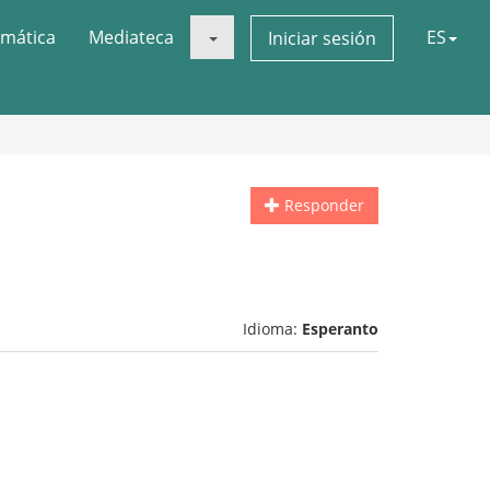
mática
Mediateca
ES
Iniciar sesión
Responder
Idioma:
Esperanto