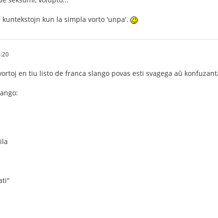
 kuntekstojn kun la simpla vorto 'unpa'.
:20
vortoj en tiu listo de franca slango povas esti svagega aŭ konfuzanta
ango:
ila
"
ati"