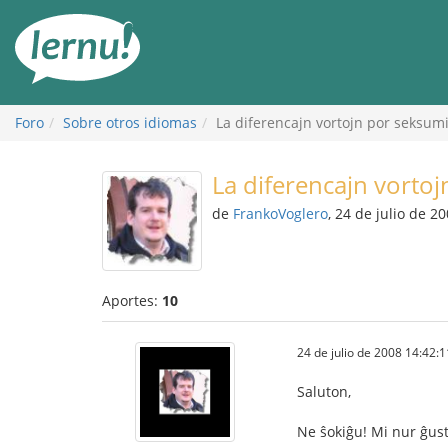
Contenido
Foro
Sobre otros idiomas
La diferencajn vortojn por seksumi 
La diferencajn vortoj
de
FrankoVoglero
, 24 de julio de 2
Aportes:
10
24 de julio de 2008 14:42:1
Saluton,
Ne ŝokiĝu! Mi nur ĝust