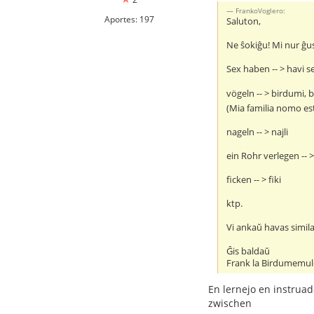
FrankoVoglero:
Aportes: 197
Saluton,
Ne ŝokiĝu! Mi nur ĝu
Sex haben -- > havi s
vögeln -- > birdumi, b
(Mia familia nomo es
nageln -- > najli
ein Rohr verlegen -- 
ficken -- > fiki
ktp.
Vi ankaŭ havas simila
Ĝis baldaŭ
Frank la Birdumemu
En lernejo en instruado
zwischen