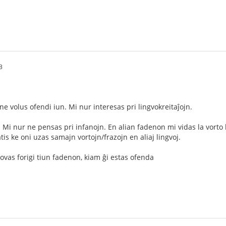
3
e volus ofendi iun. Mi nur interesas pri lingvokreitaĵojn.
o. Mi nur ne pensas pri infanojn. En alian fadenon mi vidas la vort
tis ke oni uzas samajn vortojn/frazojn en aliaj lingvoj.
ovas forigi tiun fadenon, kiam ĝi estas ofenda