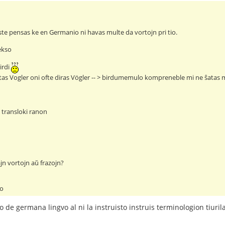
ste pensas ke en Germanio ni havas multe da vortojn pri tio.
ekso
irdi
tas Vogler oni ofte diras Vögler -- > birdumemulo kompreneble mi ne ŝata
> transloki ranon
jn vortojn aŭ frazojn?
lo
 de germana lingvo al ni la instruisto instruis terminologion tiurila