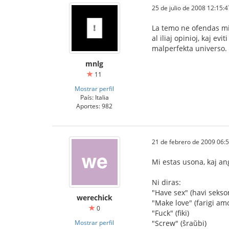
25 de julio de 2008 12:15:4
La temo ne ofendas min.
al iliaj opinioj, kaj e
malperfekta universo.
mnlg
11
Mostrar perfil
País: Italia
Aportes: 982
21 de febrero de 2009 06:
Mi estas usona, kaj ang
Ni diras:
"Have sex" (havi sekso
werechick
"Make love" (farigi am
0
"Fuck" (fiki)
Mostrar perfil
"Screw" (ŝraŭbi)