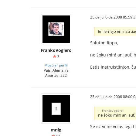
25 de julio de 2008 05:59:3
En lernejo en instrua
Saluton Iippa,
FrankoVoglero
ne ŝoku min! an, auf, h
3
Mostrar perfil
Estis instruist(in)on, ĉ
País: Alemania
Aportes: 222
25 de julio de 2008 08:00:0
FrankoVoglero:
ne ŝoku min! an, auf, 
Se eĉ vi ne volas legi 
mnlg