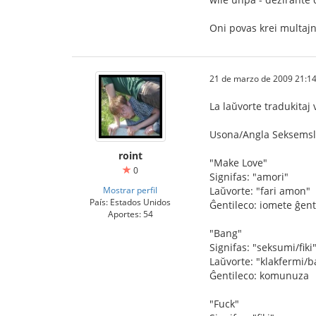
Oni povas krei multajn
21 de marzo de 2009 21:14
La laŭvorte tradukitaj 
Usona/Angla Seksemsl
roint
"Make Love"
0
Signifas: "amori"
Mostrar perfil
Laŭvorte: "fari amon"
País: Estados Unidos
Ĝentileco: iomete ĝent
Aportes: 54
"Bang"
Signifas: "seksumi/fiki
Laŭvorte: "klakfermi/b
Ĝentileco: komunuza
"Fuck"