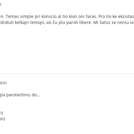
7
 Temas simple pri konscio al tio kion oni faras. Pro tio ke ekzistas
viti diskuti kelkajn temojn, aŭ ĉu plu paroli libere. Mi ŝatus se neni
59:01
la parolantino, do...
n)
on)