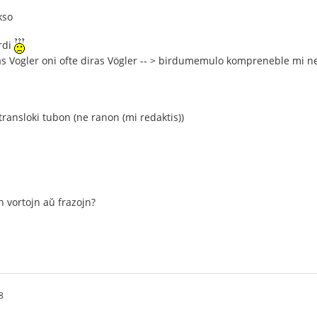
kso
irdi
as Vogler oni ofte diras Vögler -- > birdumemulo kompreneble mi 
transloki tubon (ne ranon (mi redaktis))
n vortojn aŭ frazojn?
8