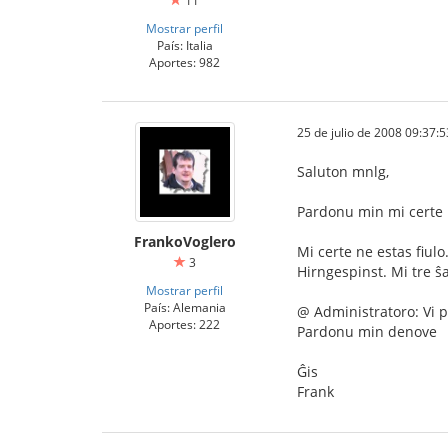
11
Mostrar perfil
País: Italia
Aportes: 982
25 de julio de 2008 09:37:5
Saluton mnlg,
Pardonu min mi certe n
FrankoVoglero
Mi certe ne estas fiul
3
Hirngespinst. Mi tre ŝa
Mostrar perfil
País: Alemania
@ Administratoro: Vi p
Aportes: 222
Pardonu min denove
Ĝis
Frank