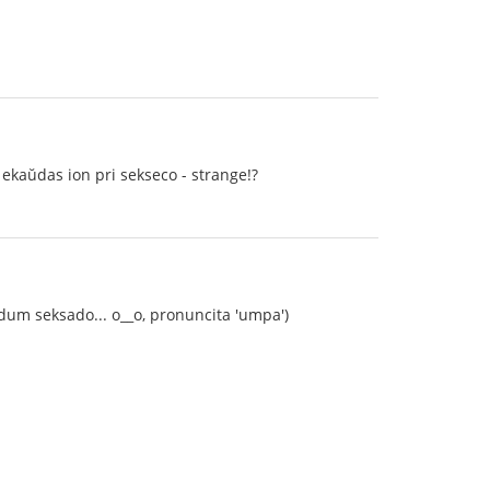
i ekaŭdas ion pri sekseco - strange!?
o dum seksado... o__o, pronuncita 'umpa')