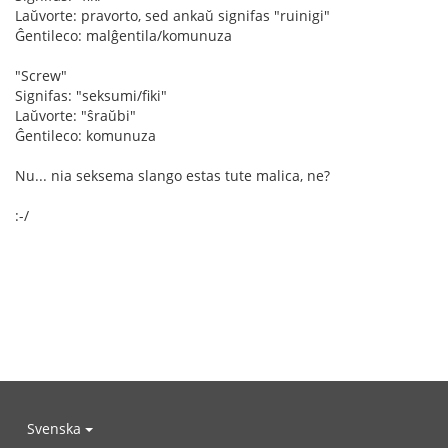
Laŭvorte: pravorto, sed ankaŭ signifas "ruinigi"
Ĝentileco: malĝentila/komunuza
"Screw"
Signifas: "seksumi/fiki"
Laŭvorte: "ŝraŭbi"
Ĝentileco: komunuza
Nu... nia seksema slango estas tute malica, ne?
:-/
Svenska