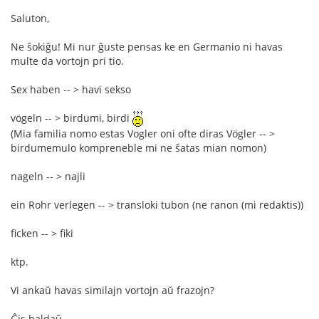
Saluton,
Ne ŝokiĝu! Mi nur ĝuste pensas ke en Germanio ni havas
multe da vortojn pri tio.
Sex haben -- > havi sekso
vögeln -- > birdumi, birdi
(Mia familia nomo estas Vogler oni ofte diras Vögler -- >
birdumemulo kompreneble mi ne ŝatas mian nomon)
nageln -- > najli
ein Rohr verlegen -- > transloki tubon (ne ranon (mi redaktis))
ficken -- > fiki
ktp.
Vi ankaŭ havas similajn vortojn aŭ frazojn?
Ĝis baldaŭ