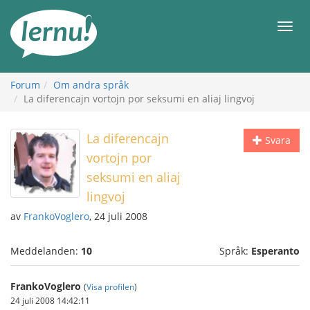
Till
sidans
Meny
innehåll
Forum
Om andra språk
La diferencajn vortojn por seksumi en aliaj lingvoj
La diferencajn
Svara
vortojn por
seksumi en aliaj
lingvoj
av
FrankoVoglero
, 24 juli 2008
Meddelanden:
10
Språk:
Esperanto
FrankoVoglero
(
Visa profilen
)
24 juli 2008 14:42:11