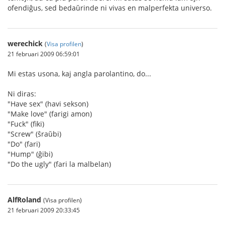
ofendiĝus, sed bedaŭrinde ni vivas en malperfekta universo.
werechick
(
Visa profilen
)
21 februari 2009 06:59:01
Mi estas usona, kaj angla parolantino, do...
Ni diras:
"Have sex" (havi sekson)
"Make love" (farigi amon)
"Fuck" (fiki)
"Screw" (ŝraŭbi)
"Do" (fari)
"Hump" (ĝibi)
"Do the ugly" (fari la malbelan)
AlfRoland
(Visa profilen)
21 februari 2009 20:33:45