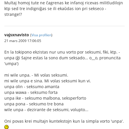
Multaj homoj tute ne ĉagrenas ke infanoj ricevas militludilojn
ktp sed tre indigniĝas se ili ekaŭdas ion pri sekseco -
strange!?
vajsxnavisto
(
Visa profilen
)
21 mars 2009 17:06:05
En la tokipono ekzistas nur unu vorto por seksumi, fiki, ktp. -
unpa (ĝi ŝajne estas la sono dum seksado... o__o, pronuncita
'umpa')
mi wile unpa. - Mi volas seksumi.
mi wile unpa e sina. Mi volas seksumi kun vi.
unpa olin - seksumo amanta
unpa wawa - seksumo forta
unpa ike - seksumo malbona, seksperforto
unpa pona - seksumo tre bona
wile unpa - dezirante de seksumi, volupto...
Oni povas krei multajn kuntekstojn kun la simpla vorto 'unpa'.