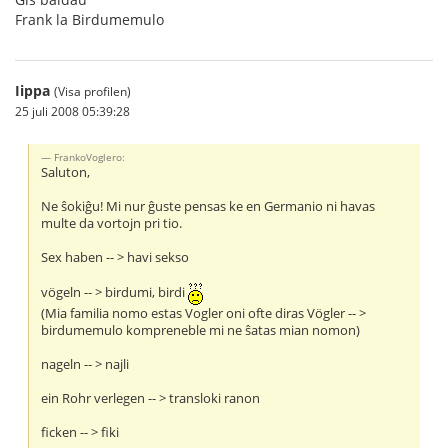
Frank la Birdumemulo
Iippa
(Visa profilen)
25 juli 2008 05:39:28
FrankoVoglero:
Saluton,
Ne ŝokiĝu! Mi nur ĝuste pensas ke en Germanio ni havas
multe da vortojn pri tio.
Sex haben -- > havi sekso
vögeln -- > birdumi, birdi
(Mia familia nomo estas Vogler oni ofte diras Vögler -- >
birdumemulo kompreneble mi ne ŝatas mian nomon)
nageln -- > najli
ein Rohr verlegen -- > transloki ranon
ficken -- > fiki