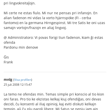
pri lingvokreitaĵojn.
Mi certe ne estas fiulo. Mi nur ne pensas pri infanojn. En
alian fadenon mi vidas la vorto hjärnspöke (FI - cerba
fantomo) en la germana Hirngespinst. Mi tre ŝatis ke oni uzas
samajn vortojn/frazojn en aliaj lingvoj.
@ Administratoro: Vi povas forigi tiun fadenon, kiam ĝi estas
ofenda
Pardonu min denove
Ĝis
Frank
mnlg
(
Visa profilen
)
25 juli 2008 12:15:47
La temo ne ofendas min. Temas simple pri konscio al tio kion
oni faras. Pro tio ke ekzistas kelkaj kiuj ofendiĝas, oni devas
decidi, ĉu konsenti al iliaj opinioj, kaj eviti diskuti kelkajn
temojn, aŭ ĉu plu paroli libere. Mi ŝatus se neniu iam ajn