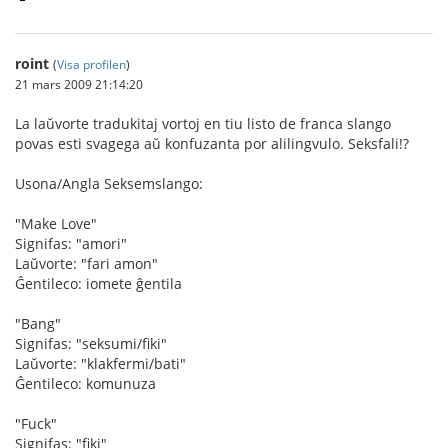
roint
(
Visa profilen
)
21 mars 2009 21:14:20
La laŭvorte tradukitaj vortoj en tiu listo de franca slango
povas esti svagega aŭ konfuzanta por alilingvulo. Seksfali!?
Usona/Angla Seksemslango:
"Make Love"
Signifas: "amori"
Laŭvorte: "fari amon"
Ĝentileco: iomete ĝentila
"Bang"
Signifas: "seksumi/fiki"
Laŭvorte: "klakfermi/bati"
Ĝentileco: komunuza
"Fuck"
Signifas: "fiki"