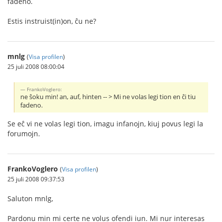
fadeno.
Estis instruist(in)on, ĉu ne?
mnlg
(
Visa profilen
)
25 juli 2008 08:00:04
FrankoVoglero:
ne ŝoku min! an, auf, hinten -- > Mi ne volas legi tion en ĉi tiu
fadeno.
Se eĉ vi ne volas legi tion, imagu infanojn, kiuj povus legi la
forumojn.
FrankoVoglero
(
Visa profilen
)
25 juli 2008 09:37:53
Saluton mnlg,
Pardonu min mi certe ne volus ofendi iun. Mi nur interesas