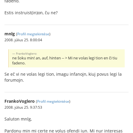
fadeno.
Estis instruist(in)on, ĉu ne?
mnlg
(
Profil megtekintése
)
2008. július 25. 8:00:04
FrankoVoglero:
ne ŝoku min! an, auf, hinten -- > Mi ne volas legi tion en ĉi tiu
fadeno.
Se eĉ vi ne volas legi tion, imagu infanojn, kiuj povus legi la
forumojn.
FrankoVoglero
(
Profil megtekintése
)
2008. július 25. 9:37:53
Saluton mnlg,
Pardonu min mi certe ne volus ofendi iun. Mi nur interesas