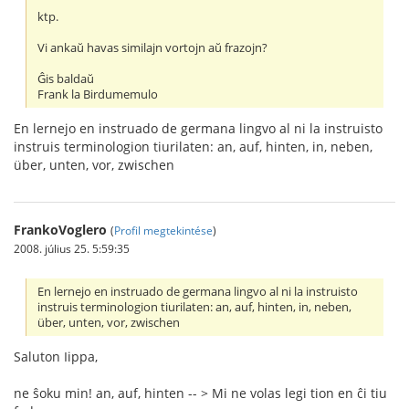
ktp.
Vi ankaŭ havas similajn vortojn aŭ frazojn?
Ĝis baldaŭ
Frank la Birdumemulo
En lernejo en instruado de germana lingvo al ni la instruisto
instruis terminologion tiurilaten: an, auf, hinten, in, neben,
über, unten, vor, zwischen
FrankoVoglero
(
Profil megtekintése
)
2008. július 25. 5:59:35
En lernejo en instruado de germana lingvo al ni la instruisto
instruis terminologion tiurilaten: an, auf, hinten, in, neben,
über, unten, vor, zwischen
Saluton Iippa,
ne ŝoku min! an, auf, hinten -- > Mi ne volas legi tion en ĉi tiu