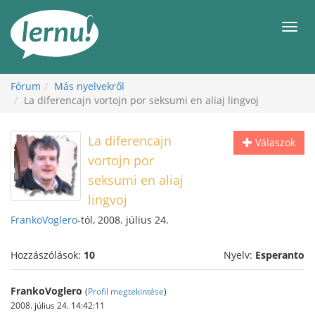
Tartalom
Men
Fórum
Más nyelvekről
La diferencajn vortojn por seksumi en aliaj lingvoj
La diferencajn
Válaszok
vortojn por
seksumi en aliaj
lingvoj
FrankoVoglero
-tól, 2008. július 24.
Hozzászólások:
10
Nyelv:
Esperanto
FrankoVoglero
(
Profil megtekintése
)
2008. július 24. 14:42:11