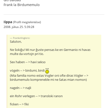
Frank la Birdumemulo
Iippa
(Profil megtekintése)
2008. július 25. 5:39:28
FrankoVoglero:
Saluton,
Ne ŝokiĝu! Mi nur ĝuste pensas ke en Germanio ni havas
multe da vortojn pri tio.
Sex haben -- > havi sekso
vögeln -- > birdumi, birdi
(Mia familia nomo estas Vogler oni ofte diras Vögler -- >
birdumemulo kompreneble mi ne ŝatas mian nomon)
nageln -- > najli
ein Rohr verlegen -- > transloki ranon
ficken -- > fiki