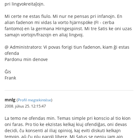
pri lingvokreitaĵojn.
Mi certe ne estas fiulo. Mi nur ne pensas pri infanojn. En
alian fadenon mi vidas la vorto hjärnspöke (FI - cerba
fantomo) en la germana Hirngespinst. Mi tre ŝatis ke oni uzas
samajn vortojn/frazojn en aliaj lingvoj.
@ Administratoro: Vi povas forigi tiun fadenon, kiam ĝi estas
ofenda
Pardonu min denove
Ĝis
Frank
mnlg
(
Profil megtekintése
)
2008. július 25. 12:15:47
La temo ne ofendas min. Temas simple pri konscio al tio kion
oni faras. Pro tio ke ekzistas kelkaj kiuj ofendiĝas, oni devas
decidi, ĉu konsenti al iliaj opinioj, kaj eviti diskuti kelkajn
temojn, aŭ ĉu plu paroli libere. Mi ŝatus se neniu iam ajn