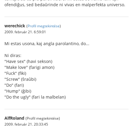
ofendiĝus, sed bedaŭrinde ni vivas en malperfekta universo.
werechick
(
Profil megtekintése
)
2009. február 21. 6:59:01
Mi estas usona, kaj angla parolantino, do...
Ni diras:
"Have sex" (havi sekson)
"Make love" (farigi amon)
"Fuck" (fiki)
"Screw" (ŝraŭbi)
"Do" (fari)
"Hump" (ĝibi)
"Do the ugly" (fari la malbelan)
AlfRoland
(Profil megtekintése)
2009. február 21. 20:33:45