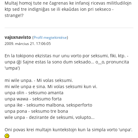
Multaj homoj tute ne ĉagrenas ke infanoj ricevas militludilojn
ktp sed tre indigniĝas se ili ekaŭdas ion pri sekseco -
strange!?
vajsxnavisto
(
Profil megtekintése
)
2009. március 21. 17:06:05
En la tokipono ekzistas nur unu vorto por seksumi, fiki, ktp. -
unpa (ĝi ŝajne estas la sono dum seksado... o__o, pronuncita
'umpa')
mi wile unpa. - Mi volas seksumi.
mi wile unpa e sina. Mi volas seksumi kun vi.
unpa olin - seksumo amanta
unpa wawa - seksumo forta
unpa ike - seksumo malbona, seksperforto
unpa pona - seksumo tre bona
wile unpa - dezirante de seksumi, volupto...
Oni povas krei multajn kuntekstojn kun la simpla vorto 'unpa'.