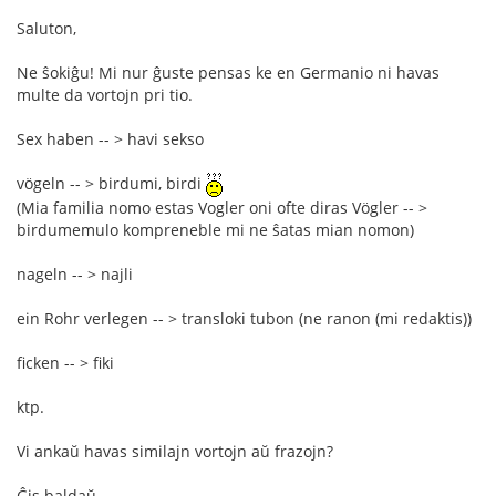
Saluton,
Ne ŝokiĝu! Mi nur ĝuste pensas ke en Germanio ni havas
multe da vortojn pri tio.
Sex haben -- > havi sekso
vögeln -- > birdumi, birdi
(Mia familia nomo estas Vogler oni ofte diras Vögler -- >
birdumemulo kompreneble mi ne ŝatas mian nomon)
nageln -- > najli
ein Rohr verlegen -- > transloki tubon (ne ranon (mi redaktis))
ficken -- > fiki
ktp.
Vi ankaŭ havas similajn vortojn aŭ frazojn?
Ĝis baldaŭ