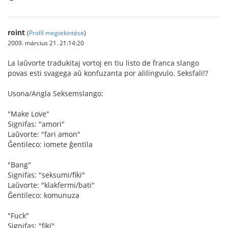
roint
(
Profil megtekintése
)
2009. március 21. 21:14:20
La laŭvorte tradukitaj vortoj en tiu listo de franca slango
povas esti svagega aŭ konfuzanta por alilingvulo. Seksfali!?
Usona/Angla Seksemslango:
"Make Love"
Signifas: "amori"
Laŭvorte: "fari amon"
Ĝentileco: iomete ĝentila
"Bang"
Signifas: "seksumi/fiki"
Laŭvorte: "klakfermi/bati"
Ĝentileco: komunuza
"Fuck"
Signifas: "fiki"