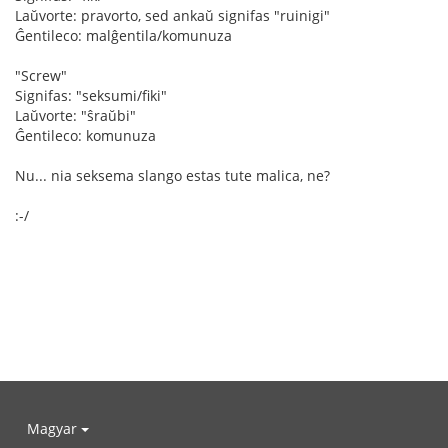
Laŭvorte: pravorto, sed ankaŭ signifas "ruinigi"
Ĝentileco: malĝentila/komunuza
"Screw"
Signifas: "seksumi/fiki"
Laŭvorte: "ŝraŭbi"
Ĝentileco: komunuza
Nu... nia seksema slango estas tute malica, ne?
:-/
Magyar