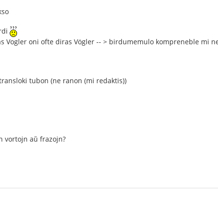
kso
irdi
as Vogler oni ofte diras Vögler -- > birdumemulo kompreneble mi 
transloki tubon (ne ranon (mi redaktis))
n vortojn aŭ frazojn?