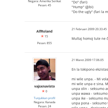
Negara: Amerika Serikat
"Do" (fari)
Pesan: 45
"Hump" (ĝibi)
"Do the ugly" (fari la 
21 Februari 2009 20.33.45
AlfRoland
15
Multaj homoj tute ne ĉa
Pesan: 855
21 Maret 2009 17.06.05
En la tokipono ekzistas
mi wile unpa. - Mi vol
mi wile unpa e sina. M
vajsxnavisto
unpa olin - seksumo 
0
unpa wawa - seksumo 
Tunjukkan profil
unpa ike - seksumo ma
Negara: Kanada
unpa pona - seksumo 
Pesan: 24
wile unpa - dezirante 