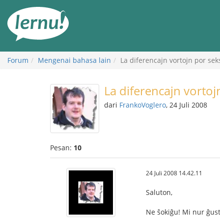
Ke
daftar
isi
Forum
Mengenai bahasa lain
La diferencajn vortojn por sek
La diferencajn vortoj
dari
FrankoVoglero
, 24 Juli 2008
Pesan:
10
24 Juli 2008 14.42.11
Saluton,
Ne ŝokiĝu! Mi nur ĝust