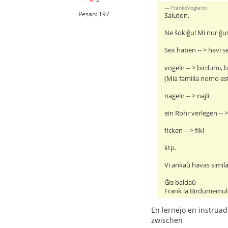
FrankoVoglero:
Pesan: 197
Saluton,
Ne ŝokiĝu! Mi nur ĝu
Sex haben -- > havi s
vögeln -- > birdumi, b
(Mia familia nomo es
nageln -- > najli
ein Rohr verlegen -- 
ficken -- > fiki
ktp.
Vi ankaŭ havas simila
Ĝis baldaŭ
Frank la Birdumemu
En lernejo en instruado
zwischen