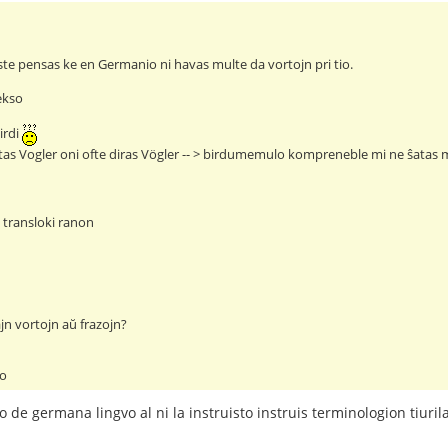
ste pensas ke en Germanio ni havas multe da vortojn pri tio.
ekso
irdi
tas Vogler oni ofte diras Vögler -- > birdumemulo kompreneble mi ne ŝata
> transloki ranon
jn vortojn aŭ frazojn?
lo
 de germana lingvo al ni la instruisto instruis terminologion tiurila