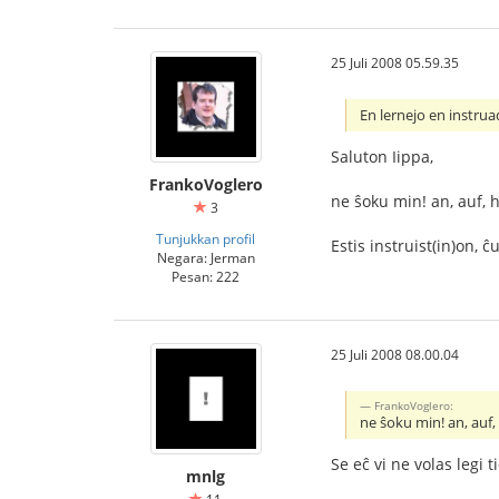
25 Juli 2008 05.59.35
En lernejo en instrua
Saluton Iippa,
FrankoVoglero
ne ŝoku min! an, auf, h
3
Tunjukkan profil
Estis instruist(in)on, ĉ
Negara: Jerman
Pesan: 222
25 Juli 2008 08.00.04
FrankoVoglero:
ne ŝoku min! an, auf, 
Se eĉ vi ne volas legi 
mnlg