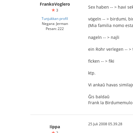
FrankoVoglero
Sex haben -- > havi se
3
Tunjukkan profil
vögeln -- > birdumi, b
Negara: Jerman
(Mia familia nomo est
Pesan: 222
nageln -- > najli
ein Rohr verlegen -- > 
ficken -- > fiki
ktp.
Vi ankaŭ havas similaj
Ĝis baldaŭ
Frank la Birdumemulo
25 Juli 2008 05.39.28
Iippa
2