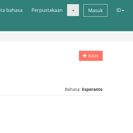
ata bahasa
Perpustakaan
ID
Masuk
Balas
Bahasa:
Esperanto