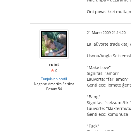
Oni povas krei multajn
21 Maret 2009 21.14.20
La laŭvorte tradukitaj 
Usona/Angla Seksemsl
roint
"Make Love"
0
Signifas: "amori"
Tunjukkan profil
Laŭvorte: "fari amon"
Negara: Amerika Serikat
Ĝentileco: iomete ĝent
Pesan: 54
"Bang"
Signifas: "seksumi/fiki
Laŭvorte: "klakfermi/b
Ĝentileco: komunuza
"Fuck"