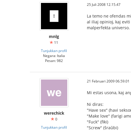
25 Juli 2008 12.15.47
La temo ne ofendas min.
al iliaj opinioj, kaj e
malperfekta universo.
mnlg
11
Tunjukkan profil
Negara: Italia
Pesan: 982
21 Februari 2009 06.59.01
Mi estas usona, kaj ang
Ni diras:
"Have sex" (havi sekso
werechick
"Make love" (farigi am
0
"Fuck" (fiki)
Tunjukkan profil
"Screw" (ŝraŭbi)