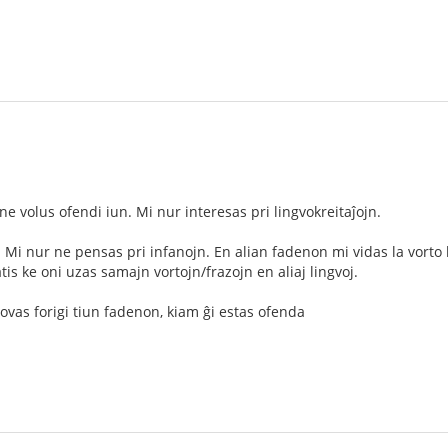
e volus ofendi iun. Mi nur interesas pri lingvokreitaĵojn.
o. Mi nur ne pensas pri infanojn. En alian fadenon mi vidas la vort
tis ke oni uzas samajn vortojn/frazojn en aliaj lingvoj.
ovas forigi tiun fadenon, kiam ĝi estas ofenda