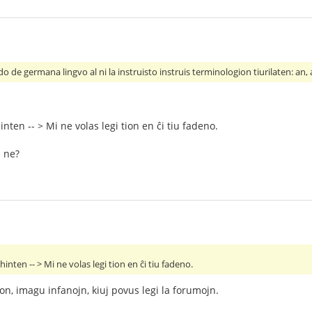
do de germana lingvo al ni la instruisto instruis terminologion tiurilaten: an,
inten -- > Mi ne volas legi tion en ĉi tiu fadeno.
u ne?
hinten -- > Mi ne volas legi tion en ĉi tiu fadeno.
tion, imagu infanojn, kiuj povus legi la forumojn.