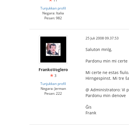
11
Tunjukkan profil
Negara: Italia
Pesan: 982
25 Juli 2008 09.37.53
Saluton mnlg,
Pardonu min mi certe n
FrankoVoglero
Mi certe ne estas fiul
3
Hirngespinst. Mi tre ŝa
Tunjukkan profil
Negara: Jerman
@ Administratoro: Vi p
Pesan: 222
Pardonu min denove
Ĝis
Frank