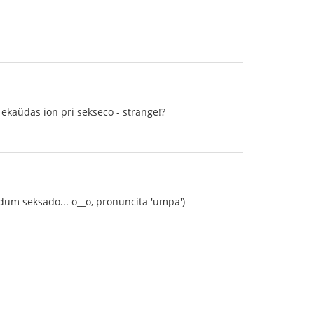
i ekaŭdas ion pri sekseco - strange!?
o dum seksado... o__o, pronuncita 'umpa')