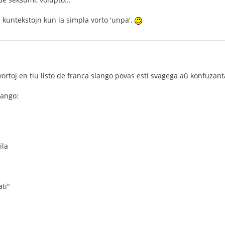
 kuntekstojn kun la simpla vorto 'unpa'.
vortoj en tiu listo de franca slango povas esti svagega aŭ konfuzanta
ango:
ila
"
ati"