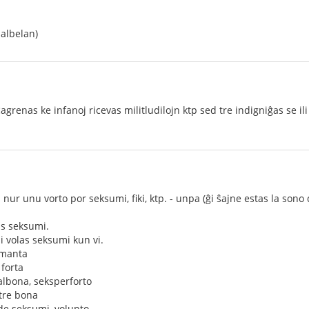
malbelan)
grenas ke infanoj ricevas militludilojn ktp sed tre indigniĝas se il
 nur unu vorto por seksumi, fiki, ktp. - unpa (ĝi ŝajne estas la son
as seksumi.
i volas seksumi kun vi.
amanta
forta
lbona, seksperforto
tre bona
de seksumi, volupto...