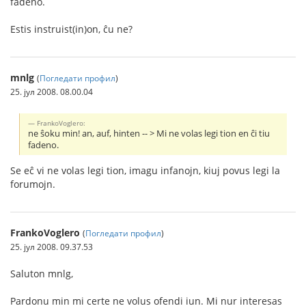
fadeno.
Estis instruist(in)on, ĉu ne?
mnlg
(
Погледати профил
)
25. јул 2008. 08.00.04
FrankoVoglero:
ne ŝoku min! an, auf, hinten -- > Mi ne volas legi tion en ĉi tiu
fadeno.
Se eĉ vi ne volas legi tion, imagu infanojn, kiuj povus legi la
forumojn.
FrankoVoglero
(
Погледати профил
)
25. јул 2008. 09.37.53
Saluton mnlg,
Pardonu min mi certe ne volus ofendi iun. Mi nur interesas