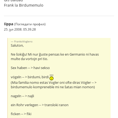
Frank la Birdumemulo
Iippa
(Погледати профил)
25. јул 2008. 05.39.28
FrankoVoglero:
Saluton,
Ne ŝokiĝu! Mi nur ĝuste pensas ke en Germanio ni havas
multe da vortojn pri tio.
Sex haben -- > havi sekso
vögeln -- > birdumi, birdi
(Mia familia nomo estas Vogler oni ofte diras Vögler -- >
birdumemulo kompreneble mi ne ŝatas mian nomon)
nageln -- > najli
ein Rohr verlegen -- > transloki ranon
ficken -- > fiki