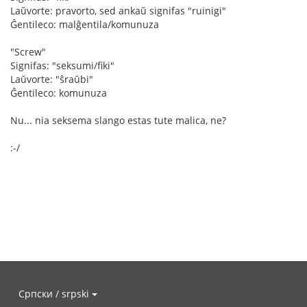
Laŭvorte: pravorto, sed ankaŭ signifas "ruinigi"
Ĝentileco: malĝentila/komunuza
"Screw"
Signifas: "seksumi/fiki"
Laŭvorte: "ŝraŭbi"
Ĝentileco: komunuza
Nu... nia seksema slango estas tute malica, ne?
:-/
Српски / srpski