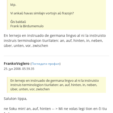
ktp.
Vi ankaŭ havas similajn vortojn aŭ frazojn?
Ĝis baldaŭ
Frank la Birdumemulo
En lernejo en instruado de germana lingvo al ni la instruisto
instruis terminologion tiurilaten: an, auf, hinten, in, neben,
über, unten, vor, zwischen
FrankoVoglero
(
Погледати профил
)
25. јул 2008. 05.59.35
En lernejo en instruado de germana lingvo al ni la instruisto
instruis terminologion tiurilaten: an, auf, hinten, in, neben,
über, unten, vor, zwischen
Saluton Iippa,
ne ŝoku min! an, auf, hinten -- > Mi ne volas legi tion en ĉi tiu