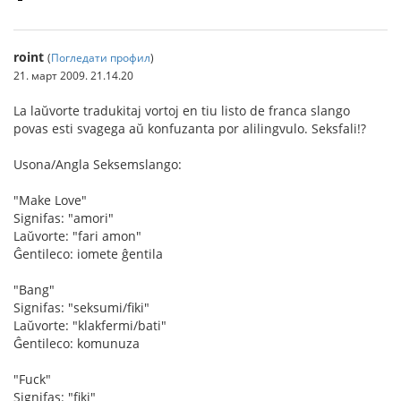
roint
(
Погледати профил
)
21. март 2009. 21.14.20
La laŭvorte tradukitaj vortoj en tiu listo de franca slango
povas esti svagega aŭ konfuzanta por alilingvulo. Seksfali!?
Usona/Angla Seksemslango:
"Make Love"
Signifas: "amori"
Laŭvorte: "fari amon"
Ĝentileco: iomete ĝentila
"Bang"
Signifas: "seksumi/fiki"
Laŭvorte: "klakfermi/bati"
Ĝentileco: komunuza
"Fuck"
Signifas: "fiki"