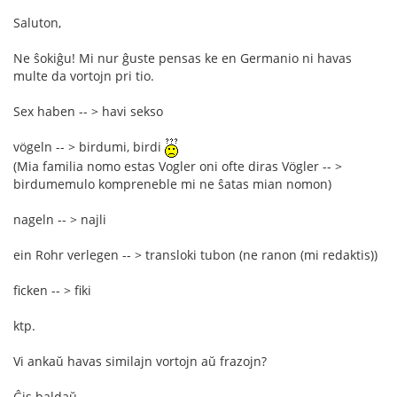
Saluton,
Ne ŝokiĝu! Mi nur ĝuste pensas ke en Germanio ni havas
multe da vortojn pri tio.
Sex haben -- > havi sekso
vögeln -- > birdumi, birdi
(Mia familia nomo estas Vogler oni ofte diras Vögler -- >
birdumemulo kompreneble mi ne ŝatas mian nomon)
nageln -- > najli
ein Rohr verlegen -- > transloki tubon (ne ranon (mi redaktis))
ficken -- > fiki
ktp.
Vi ankaŭ havas similajn vortojn aŭ frazojn?
Ĝis baldaŭ