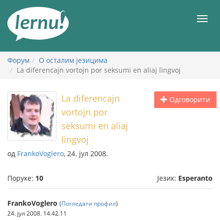
У
садржају
Мен
Форум
О осталим језицима
La diferencajn vortojn por seksumi en aliaj lingvoj
La diferencajn
Одговорити
vortojn por
seksumi en aliaj
lingvoj
од
FrankoVoglero
, 24. јул 2008.
Поруке:
10
Језик:
Esperanto
FrankoVoglero
(
Погледати профил
)
24. јул 2008. 14.42.11