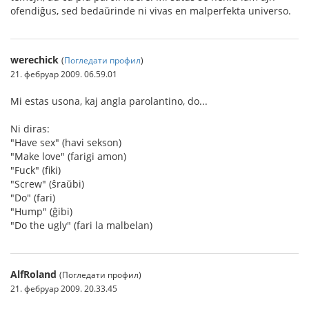
ofendiĝus, sed bedaŭrinde ni vivas en malperfekta universo.
werechick
(
Погледати профил
)
21. фебруар 2009. 06.59.01
Mi estas usona, kaj angla parolantino, do...
Ni diras:
"Have sex" (havi sekson)
"Make love" (farigi amon)
"Fuck" (fiki)
"Screw" (ŝraŭbi)
"Do" (fari)
"Hump" (ĝibi)
"Do the ugly" (fari la malbelan)
AlfRoland
(Погледати профил)
21. фебруар 2009. 20.33.45