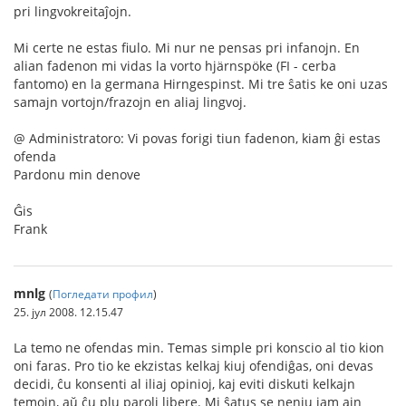
pri lingvokreitaĵojn.
Mi certe ne estas fiulo. Mi nur ne pensas pri infanojn. En
alian fadenon mi vidas la vorto hjärnspöke (FI - cerba
fantomo) en la germana Hirngespinst. Mi tre ŝatis ke oni uzas
samajn vortojn/frazojn en aliaj lingvoj.
@ Administratoro: Vi povas forigi tiun fadenon, kiam ĝi estas
ofenda
Pardonu min denove
Ĝis
Frank
mnlg
(
Погледати профил
)
25. јул 2008. 12.15.47
La temo ne ofendas min. Temas simple pri konscio al tio kion
oni faras. Pro tio ke ekzistas kelkaj kiuj ofendiĝas, oni devas
decidi, ĉu konsenti al iliaj opinioj, kaj eviti diskuti kelkajn
temojn, aŭ ĉu plu paroli libere. Mi ŝatus se neniu iam ajn