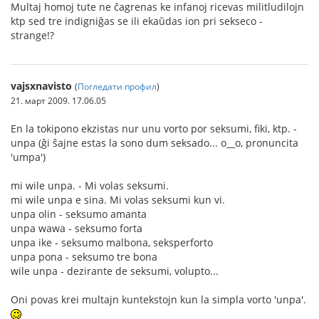
Multaj homoj tute ne ĉagrenas ke infanoj ricevas militludilojn
ktp sed tre indigniĝas se ili ekaŭdas ion pri sekseco -
strange!?
vajsxnavisto
(
Погледати профил
)
21. март 2009. 17.06.05
En la tokipono ekzistas nur unu vorto por seksumi, fiki, ktp. -
unpa (ĝi ŝajne estas la sono dum seksado... o__o, pronuncita
'umpa')
mi wile unpa. - Mi volas seksumi.
mi wile unpa e sina. Mi volas seksumi kun vi.
unpa olin - seksumo amanta
unpa wawa - seksumo forta
unpa ike - seksumo malbona, seksperforto
unpa pona - seksumo tre bona
wile unpa - dezirante de seksumi, volupto...
Oni povas krei multajn kuntekstojn kun la simpla vorto 'unpa'.