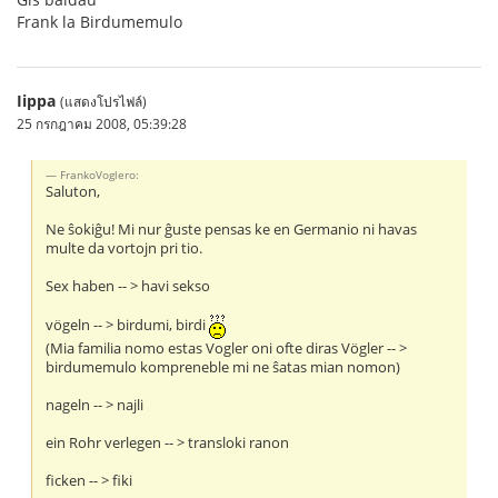
Frank la Birdumemulo
Iippa
(แสดงโปรไฟล์)
25 กรกฎาคม 2008, 05:39:28
FrankoVoglero:
Saluton,
Ne ŝokiĝu! Mi nur ĝuste pensas ke en Germanio ni havas
multe da vortojn pri tio.
Sex haben -- > havi sekso
vögeln -- > birdumi, birdi
(Mia familia nomo estas Vogler oni ofte diras Vögler -- >
birdumemulo kompreneble mi ne ŝatas mian nomon)
nageln -- > najli
ein Rohr verlegen -- > transloki ranon
ficken -- > fiki