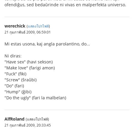
ofendiĝus, sed bedaŭrinde ni vivas en malperfekta universo.
werechick
(
แสดงโปรไฟล์
)
21 กุมภาพันธ์ 2009, 06:59:01
Mi estas usona, kaj angla parolantino, do...
Ni diras:
"Have sex" (havi sekson)
"Make love" (farigi amon)
"Fuck" (fiki)
"Screw" (ŝraŭbi)
"Do" (fari)
"Hump" (ĝibi)
"Do the ugly" (fari la malbelan)
AlfRoland
(แสดงโปรไฟล์)
21 กุมภาพันธ์ 2009, 20:33:45