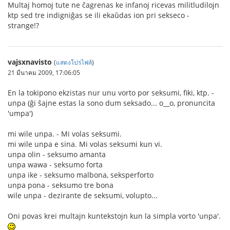
Multaj homoj tute ne ĉagrenas ke infanoj ricevas militludilojn
ktp sed tre indigniĝas se ili ekaŭdas ion pri sekseco -
strange!?
vajsxnavisto
(
แสดงโปรไฟล์
)
21 มีนาคม 2009, 17:06:05
En la tokipono ekzistas nur unu vorto por seksumi, fiki, ktp. -
unpa (ĝi ŝajne estas la sono dum seksado... o__o, pronuncita
'umpa')
mi wile unpa. - Mi volas seksumi.
mi wile unpa e sina. Mi volas seksumi kun vi.
unpa olin - seksumo amanta
unpa wawa - seksumo forta
unpa ike - seksumo malbona, seksperforto
unpa pona - seksumo tre bona
wile unpa - dezirante de seksumi, volupto...
Oni povas krei multajn kuntekstojn kun la simpla vorto 'unpa'.