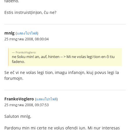
fadeno.
Estis instruist(in)on, ĉu ne?
mnlg
(
แสดงโปรไฟล์
)
25 กรกฎาคม 2008, 08:00:04
FrankoVoglero:
ne ŝoku min! an, auf, hinten -- > Mi ne volas legi tion en ĉi tiu
fadeno.
Se eĉ vi ne volas legi tion, imagu infanojn, kiuj povus legi la
forumojn.
FrankoVoglero
(
แสดงโปรไฟล์
)
25 กรกฎาคม 2008, 09:37:53
Saluton mnlg,
Pardonu min mi certe ne volus ofendi iun. Mi nur interesas