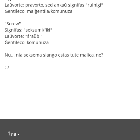
Laŭvorte: pravorto, sed ankaŭ signifas "ruinigi"
Ĝentileco: malĝentila/komunuza
"Screw"
Signifas: "seksumi/fiki"
Laŭvorte: "ŝraŭbi"
Ĝentileco: komunuza
Nu... nia seksema slango estas tute malica, ne?
:-/
ไทย