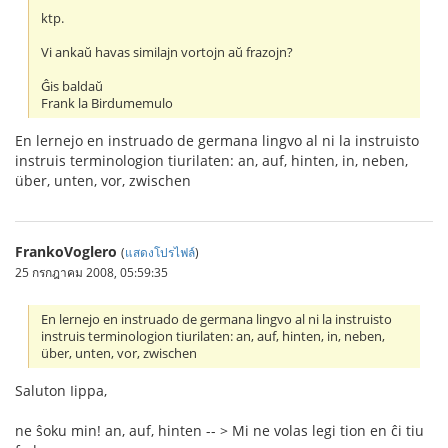
ktp.
Vi ankaŭ havas similajn vortojn aŭ frazojn?
Ĝis baldaŭ
Frank la Birdumemulo
En lernejo en instruado de germana lingvo al ni la instruisto
instruis terminologion tiurilaten: an, auf, hinten, in, neben,
über, unten, vor, zwischen
FrankoVoglero
(
แสดงโปรไฟล์
)
25 กรกฎาคม 2008, 05:59:35
En lernejo en instruado de germana lingvo al ni la instruisto
instruis terminologion tiurilaten: an, auf, hinten, in, neben,
über, unten, vor, zwischen
Saluton Iippa,
ne ŝoku min! an, auf, hinten -- > Mi ne volas legi tion en ĉi tiu