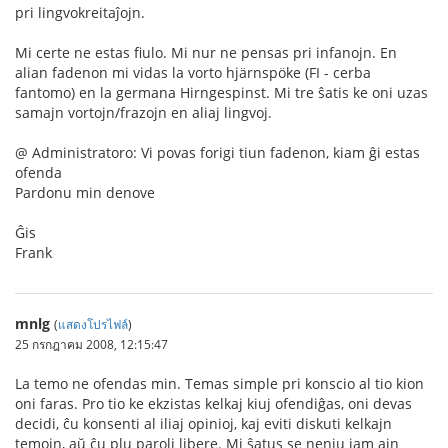
pri lingvokreitaĵojn.
Mi certe ne estas fiulo. Mi nur ne pensas pri infanojn. En
alian fadenon mi vidas la vorto hjärnspöke (FI - cerba
fantomo) en la germana Hirngespinst. Mi tre ŝatis ke oni uzas
samajn vortojn/frazojn en aliaj lingvoj.
@ Administratoro: Vi povas forigi tiun fadenon, kiam ĝi estas
ofenda
Pardonu min denove
Ĝis
Frank
mnlg
(
แสดงโปรไฟล์
)
25 กรกฎาคม 2008, 12:15:47
La temo ne ofendas min. Temas simple pri konscio al tio kion
oni faras. Pro tio ke ekzistas kelkaj kiuj ofendiĝas, oni devas
decidi, ĉu konsenti al iliaj opinioj, kaj eviti diskuti kelkajn
temojn, aŭ ĉu plu paroli libere. Mi ŝatus se neniu iam ajn