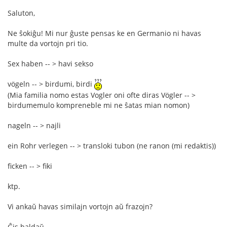
Saluton,
Ne ŝokiĝu! Mi nur ĝuste pensas ke en Germanio ni havas
multe da vortojn pri tio.
Sex haben -- > havi sekso
vögeln -- > birdumi, birdi
(Mia familia nomo estas Vogler oni ofte diras Vögler -- >
birdumemulo kompreneble mi ne ŝatas mian nomon)
nageln -- > najli
ein Rohr verlegen -- > transloki tubon (ne ranon (mi redaktis))
ficken -- > fiki
ktp.
Vi ankaŭ havas similajn vortojn aŭ frazojn?
Ĝis baldaŭ