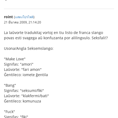
roint
(
แสดงโปรไฟล์
)
21 มีนาคม 2009, 21:14:20
La laŭvorte tradukitaj vortoj en tiu listo de franca slango
povas esti svagega aŭ konfuzanta por alilingvulo. Seksfali!?
Usona/Angla Seksemslango:
"Make Love"
Signifas: "amori"
Laŭvorte: "fari amon"
Ĝentileco: iomete ĝentila
"Bang"
Signifas: "seksumi/fiki"
Laŭvorte: "klakfermi/bati"
Ĝentileco: komunuza
"Fuck"
Signifas: "fiki"