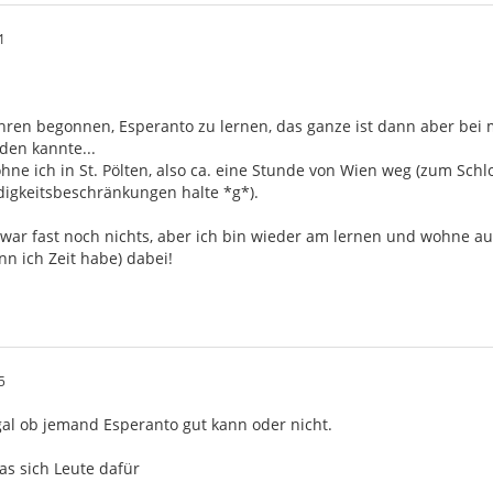
1
Jahren begonnen, Esperanto zu lernen, das ganze ist dann aber be
den kannte...
wohne ich in St. Pölten, also ca. eine Stunde von Wien weg (zum S
igkeitsbeschränkungen halte *g*).
 zwar fast noch nichts, aber ich bin wieder am lernen und wohne a
n ich Zeit habe) dabei!
5
gal ob jemand Esperanto gut kann oder nicht.
as sich Leute dafür