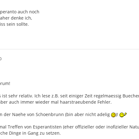
peranto auch noch
daher denke ich,
ss sein sollte.
0
orum!
 ist sehr relativ. Ich lese z.B. seit einiger Zeit regelmaessig Bue
aber auch immer wieder mal haarstraeubende Fehler.
n der Naehe von Schoenbrunn (bin aber nicht adelig
)!
al Treffen von Esperantisten (eher offizieller oder inofizieller Na
lche Dinge in Gang zu setzen.