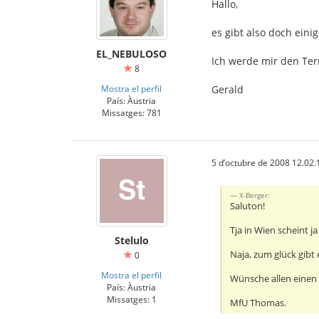
Hallo,
es gibt also doch eini
EL_NEBULOSO
Ich werde mir den Term
8
Mostra el perfil
Gerald
País: Àustria
Missatges: 781
5 d’octubre de 2008 12.02.
X-Berger:
Saluton!
Tja in Wien scheint j
Stelulo
Naja, zum glück gibt
0
Mostra el perfil
Wünsche allen einen
País: Àustria
Missatges: 1
MfU Thomas.