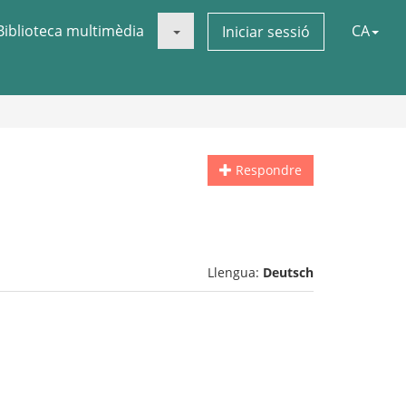
Biblioteca multimèdia
CA
Iniciar sessió
Respondre
Llengua:
Deutsch