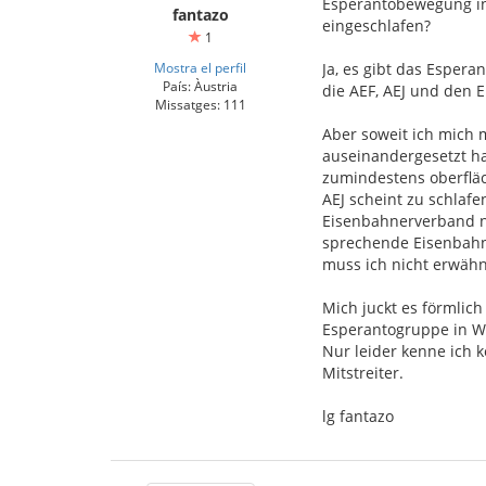
Esperantobewegung in
fantazo
eingeschlafen?
1
Mostra el perfil
Ja, es gibt das Esper
País: Àustria
die AEF, AEJ und den 
Missatges: 111
Aber soweit ich mich
auseinandergesetzt hab
zumindestens oberfläc
AEJ scheint zu schlaf
Eisenbahnerverband n
sprechende Eisenbahne
muss ich nicht erwäh
Mich juckt es förmlich
Esperantogruppe in W
Nur leider kenne ich k
Mitstreiter.
lg fantazo