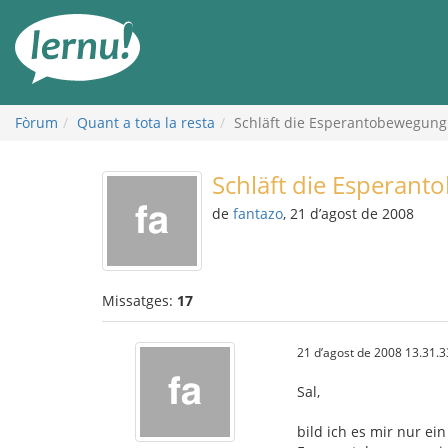
Al
contingut
Fòrum
Quant a tota la resta
Schläft die Esperantobewegung 
Schläft die Esperant
de
fantazo
, 21 d’agost de 2008
Missatges:
17
21 d’agost de 2008 13.31.3
Sal,
bild ich es mir nur ein