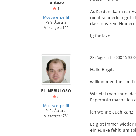
fantazo
1
Außerdem kann ich Es
Mostra el perfil
nicht sonderlich gut, 
País: Àustria
dass das kein Hinderni
Missatges: 111
lg fantazo
23 d’agost de 2008 15.33.0
Hallo Birgit,
willkommen hier im F
EL_NEBULOSO
Wie viel man kann, das
8
Esperanto mache ich 
Mostra el perfil
País: Àustria
Ich wohne auch ganz i
Missatges: 781
Es gibt immer wieder m
ein Funke fehlt, um so