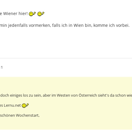
ge Wiener hier!
in jedenfalls vormerken, falls ich in Wien bin, komme ich vorbei.
11
a doch einiges los zu sein, aber im Westen von Österreich sieht's da schon wi
 es Lernu.net
 schönen Wochenstart,