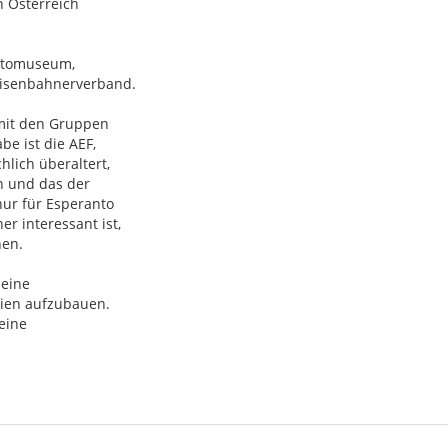
 Österreich
antomuseum,
Eisenbahnerverband.
 mit den Gruppen
e ist die AEF,
hlich überaltert,
en und das der
ur für Esperanto
r interessant ist,
nen.
 eine
ien aufzubauen.
eine