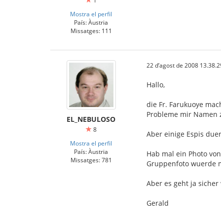
1
Mostra el perfil
País: Àustria
Missatges: 111
22 d’agost de 2008 13.38.2
Hallo,
die Fr. Farukuoye mac
Probleme mir Namen z
EL_NEBULOSO
8
Aber einige Espis duer
Mostra el perfil
País: Àustria
Hab mal ein Photo von
Missatges: 781
Gruppenfoto wuerde m
Aber es geht ja siche
Gerald