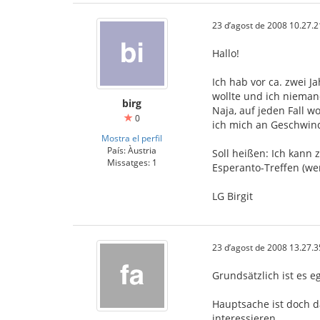
23 d’agost de 2008 10.27.2
Hallo!
Ich hab vor ca. zwei 
wollte und ich nieman
birg
Naja, auf jeden Fall 
0
ich mich an Geschwind
Mostra el perfil
País: Àustria
Soll heißen: Ich kann
Missatges: 1
Esperanto-Treffen (wen
LG Birgit
23 d’agost de 2008 13.27.3
Grundsätzlich ist es e
Hauptsache ist doch d
interessieren.