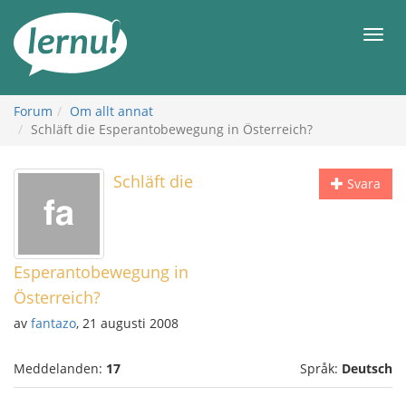
Till
sidans
Meny
innehåll
Forum
Om allt annat
Schläft die Esperantobewegung in Österreich?
Schläft die
Svara
Esperantobewegung in
Österreich?
av
fantazo
, 21 augusti 2008
Meddelanden:
17
Språk:
Deutsch