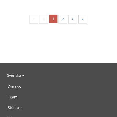
1
«
<
2
>
»
Svenska
Om oss
Team
Stöd oss