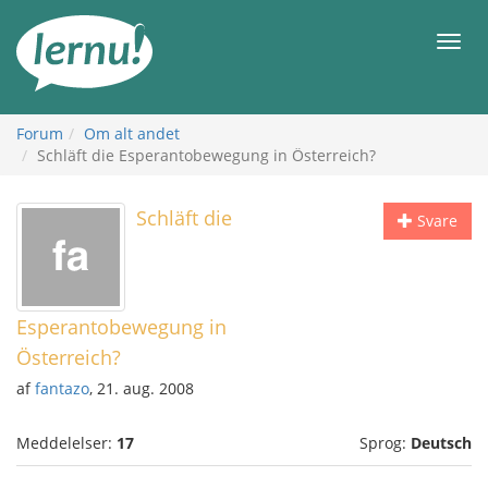
Til
indholdet
Men
Forum
Om alt andet
Schläft die Esperantobewegung in Österreich?
Schläft die
Svare
Esperantobewegung in
Österreich?
af
fantazo
, 21. aug. 2008
Meddelelser:
17
Sprog:
Deutsch