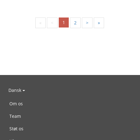
1
«
<
2
>
»
Dansk
Om os
Team
Støt os