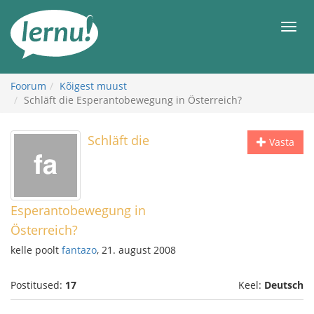
Sisu
juurde
Men
Foorum
Kõigest muust
Schläft die Esperantobewegung in Österreich?
Schläft die
Vasta
Esperantobewegung in
Österreich?
kelle poolt
fantazo
, 21. august 2008
Postitused:
17
Keel:
Deutsch