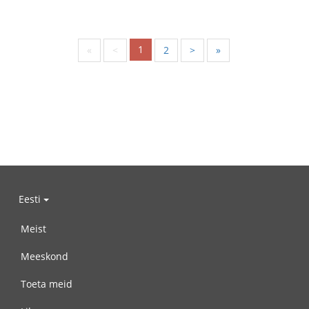
1
«
<
2
>
»
Eesti
Meist
Meeskond
Toeta meid