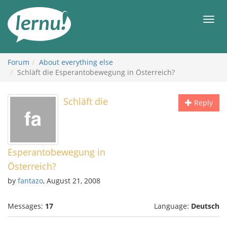
Skip
to
Men
the
content
Forum
About everything else
Schläft die Esperantobewegung in Österreich?
Schläft die
Reply
Esperantobewegung in
Österreich?
by
fantazo
, August 21, 2008
Messages:
17
Language:
Deutsch