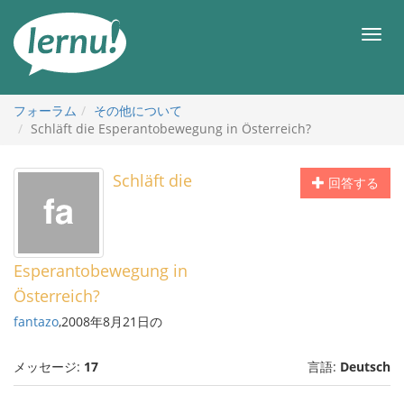
目
次
メ
へ
ニ
ュ
ー
フォーラム
その他について
Schläft die Esperantobewegung in Österreich?
Schläft die
回答する
Esperantobewegung in
Österreich?
fantazo
,2008年8月21日の
メッセージ:
17
言語:
Deutsch