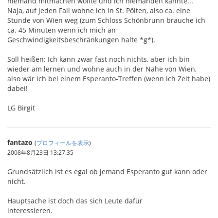
niemand mitmachen wollte und ich niemanden kannte...
Naja, auf jeden Fall wohne ich in St. Pölten, also ca. eine
Stunde von Wien weg (zum Schloss Schönbrunn brauche ich
ca. 45 Minuten wenn ich mich an
Geschwindigkeitsbeschränkungen halte *g*).
Soll heißen: Ich kann zwar fast noch nichts, aber ich bin
wieder am lernen und wohne auch in der Nähe von Wien,
also wär ich bei einem Esperanto-Treffen (wenn ich Zeit habe)
dabei!
LG Birgit
fantazo
(
プロフィールを表示
)
2008年8月23日 13:27:35
Grundsätzlich ist es egal ob jemand Esperanto gut kann oder
nicht.
Hauptsache ist doch das sich Leute dafür
interessieren.