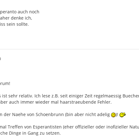
peranto auch noch
daher denke ich,
ss sein sollte.
0
orum!
 ist sehr relativ. Ich lese z.B. seit einiger Zeit regelmaessig Bue
aber auch immer wieder mal haarstraeubende Fehler.
n der Naehe von Schoenbrunn (bin aber nicht adelig
)!
al Treffen von Esperantisten (eher offizieller oder inofizieller Na
lche Dinge in Gang zu setzen.