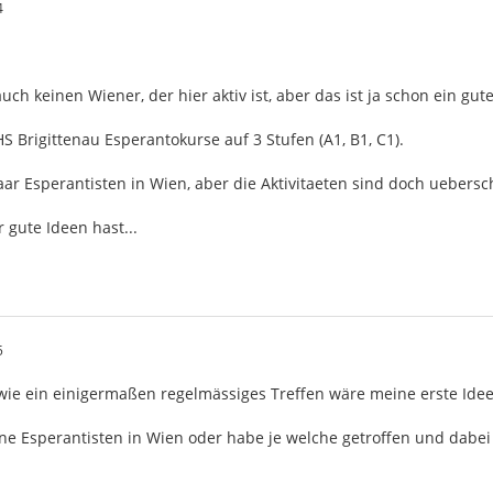
4
uch keinen Wiener, der hier aktiv ist, aber das ist ja schon ein gu
HS Brigittenau Esperantokurse auf 3 Stufen (A1, B1, C1).
aar Esperantisten in Wien, aber die Aktivitaeten sind doch uebers
 gute Ideen hast...
5
s wie ein einigermaßen regelmässiges Treffen wäre meine erste Ide
ine Esperantisten in Wien oder habe je welche getroffen und dabei