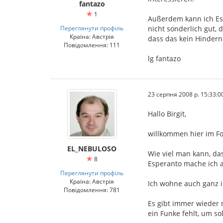
fantazo
1
Außerdem kann ich Es
Переглянути профіль
nicht sonderlich gut, 
Країна: Австрія
dass das kein Hinderni
Повідомлення: 111
lg fantazo
23 серпня 2008 р. 15:33:0
Hallo Birgit,
willkommen hier im F
EL_NEBULOSO
Wie viel man kann, das
8
Esperanto mache ich 
Переглянути профіль
Країна: Австрія
Ich wohne auch ganz i
Повідомлення: 781
Es gibt immer wieder m
ein Funke fehlt, um so