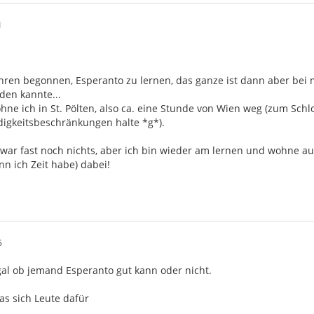
1
Jahren begonnen, Esperanto zu lernen, das ganze ist dann aber be
den kannte...
wohne ich in St. Pölten, also ca. eine Stunde von Wien weg (zum S
igkeitsbeschränkungen halte *g*).
 zwar fast noch nichts, aber ich bin wieder am lernen und wohne a
n ich Zeit habe) dabei!
5
gal ob jemand Esperanto gut kann oder nicht.
as sich Leute dafür