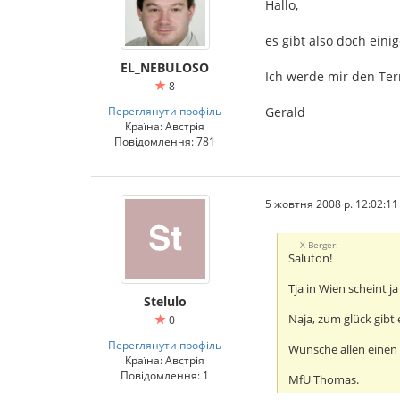
Hallo,
es gibt also doch eini
EL_NEBULOSO
Ich werde mir den Term
8
Переглянути профіль
Gerald
Країна: Австрія
Повідомлення: 781
5 жовтня 2008 р. 12:02:11
X-Berger:
Saluton!
Tja in Wien scheint j
Stelulo
Naja, zum glück gibt
0
Переглянути профіль
Wünsche allen einen
Країна: Австрія
Повідомлення: 1
MfU Thomas.