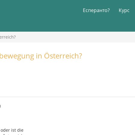
Есперанто?
Курс
erreich?
obewegung in Österreich?
3
 oder ist die