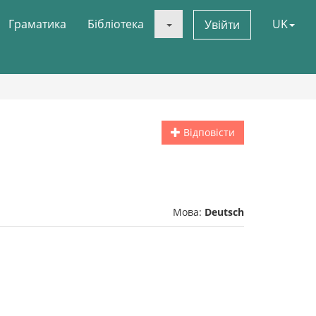
Граматика
Бібліотека
UK
Увійти
Відповісти
Мова:
Deutsch