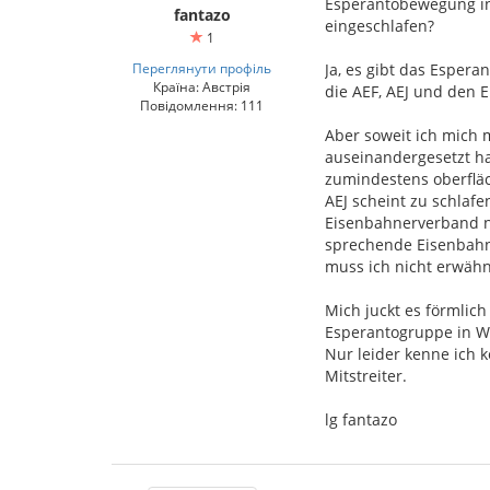
Esperantobewegung in
fantazo
eingeschlafen?
1
Переглянути профіль
Ja, es gibt das Esper
Країна: Австрія
die AEF, AEJ und den 
Повідомлення: 111
Aber soweit ich mich
auseinandergesetzt hab
zumindestens oberfläc
AEJ scheint zu schlaf
Eisenbahnerverband n
sprechende Eisenbahne
muss ich nicht erwäh
Mich juckt es förmlich
Esperantogruppe in W
Nur leider kenne ich k
Mitstreiter.
lg fantazo