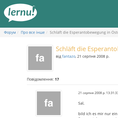
До
змісту
Форум
Про все інше
Schläft die Esperantobewegung in Öst
Schläft die Esperant
від
fantazo
, 21 серпня 2008 р.
Повідомлення:
17
21 серпня 2008 р. 13:31:3
Sal,
bild ich es mir nur ein