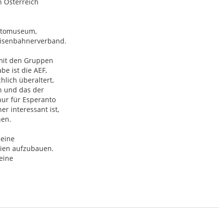
 Österreich
antomuseum,
Eisenbahnerverband.
 mit den Gruppen
e ist die AEF,
hlich überaltert,
en und das der
ur für Esperanto
r interessant ist,
nen.
 eine
ien aufzubauen.
eine