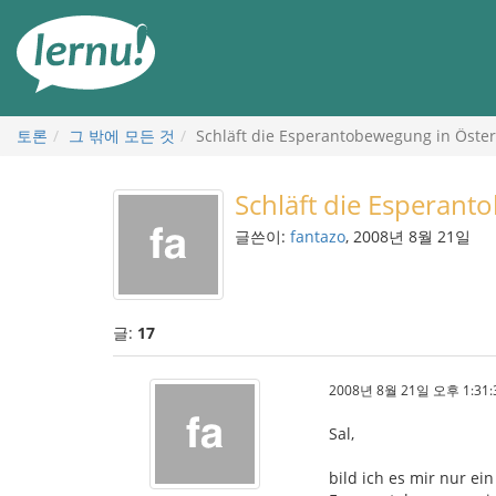
본
문
으
로
토론
그 밖에 모든 것
Schläft die Esperantobewegung in Öster
Schläft die Esperant
글쓴이:
fantazo
, 2008년 8월 21일
글:
17
2008년 8월 21일 오후 1:31:
Sal,
bild ich es mir nur ein