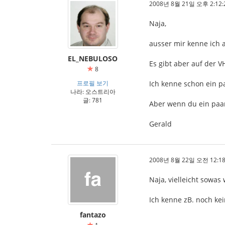
2008년 8월 21일 오후 2:12:
Naja,
ausser mir kenne ich a
EL_NEBULOSO
Es gibt aber auf der V
8
프로필 보기
Ich kenne schon ein p
나라: 오스트리아
글: 781
Aber wenn du ein paar
Gerald
2008년 8월 22일 오전 12:18
Naja, vielleicht sowa
Ich kenne zB. noch ke
fantazo