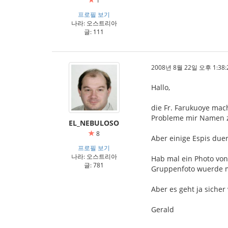
1
프로필 보기
나라: 오스트리아
글: 111
2008년 8월 22일 오후 1:38:
Hallo,
die Fr. Farukuoye mac
Probleme mir Namen z
EL_NEBULOSO
8
Aber einige Espis duer
프로필 보기
나라: 오스트리아
Hab mal ein Photo von
글: 781
Gruppenfoto wuerde m
Aber es geht ja siche
Gerald