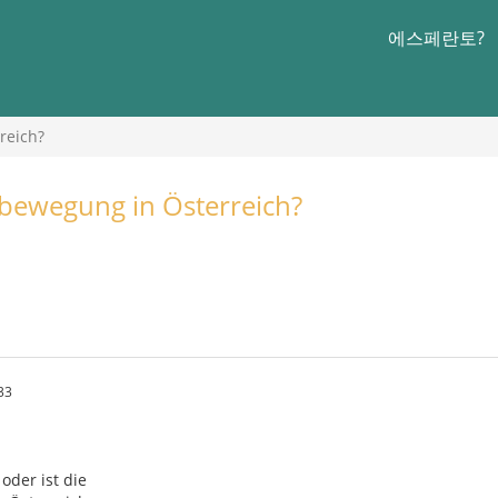
에스페란토?
reich?
obewegung in Österreich?
33
 oder ist die