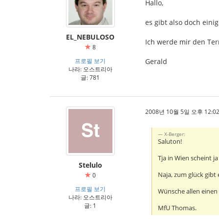
Hallo,
es gibt also doch eini
EL_NEBULOSO
Ich werde mir den Term
8
프로필 보기
Gerald
나라: 오스트리아
글: 781
2008년 10월 5일 오후 12:02
X-Berger:
Saluton!
Tja in Wien scheint j
Stelulo
Naja, zum glück gibt
0
프로필 보기
Wünsche allen einen
나라: 오스트리아
글: 1
MfU Thomas.