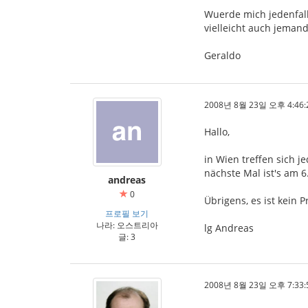
Wuerde mich jedenfall
vielleicht auch jeman
Geraldo
2008년 8월 23일 오후 4:46:
Hallo,
in Wien treffen sich 
nächste Mal ist's am 
andreas
0
Übrigens, es ist kein
프로필 보기
나라: 오스트리아
lg Andreas
글: 3
2008년 8월 23일 오후 7:33: