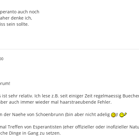
peranto auch noch
daher denke ich,
ss sein sollte.
00
orum!
 ist sehr relativ. Ich lese z.B. seit einiger Zeit regelmaessig Bue
aber auch immer wieder mal haarstraeubende Fehler.
n der Naehe von Schoenbrunn (bin aber nicht adelig
)!
al Treffen von Esperantisten (eher offizieller oder inofizieller Na
lche Dinge in Gang zu setzen.