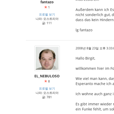
fantazo
1
Außerdem kann ich Es
프로필 보기
nicht sonderlich gut, 
나라: 오스트리아
dass das kein Hinderni
글: 111
lg fantazo
2008년 8월 23일 오후 3:33:
Hallo Birgit,
willkommen hier im F
EL_NEBULOSO
Wie viel man kann, das
8
Esperanto mache ich 
프로필 보기
나라: 오스트리아
Ich wohne auch ganz i
글: 781
Es gibt immer wieder m
ein Funke fehlt, um so