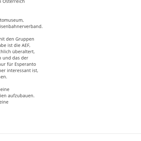
 Österreich
antomuseum,
Eisenbahnerverband.
 mit den Gruppen
e ist die AEF,
hlich überaltert,
en und das der
ur für Esperanto
r interessant ist,
nen.
 eine
ien aufzubauen.
eine