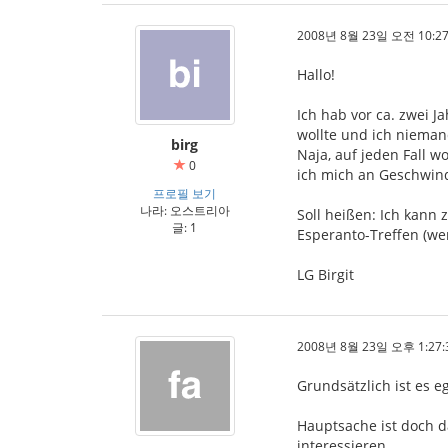
2008년 8월 23일 오전 10:27
Hallo!
Ich hab vor ca. zwei 
wollte und ich nieman
birg
Naja, auf jeden Fall 
0
ich mich an Geschwind
프로필 보기
나라: 오스트리아
Soll heißen: Ich kann
글: 1
Esperanto-Treffen (wen
LG Birgit
2008년 8월 23일 오후 1:27:
Grundsätzlich ist es e
Hauptsache ist doch d
interessieren.