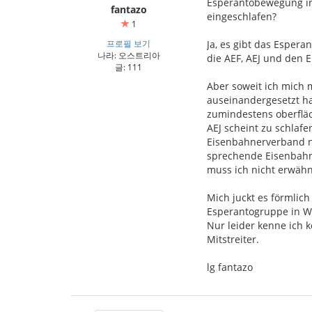
Esperantobewegung in
fantazo
eingeschlafen?
1
프로필 보기
Ja, es gibt das Esper
나라: 오스트리아
die AEF, AEJ und den 
글: 111
Aber soweit ich mich
auseinandergesetzt hab
zumindestens oberfläc
AEJ scheint zu schlaf
Eisenbahnerverband n
sprechende Eisenbahne
muss ich nicht erwäh
Mich juckt es förmlich
Esperantogruppe in W
Nur leider kenne ich k
Mitstreiter.
lg fantazo