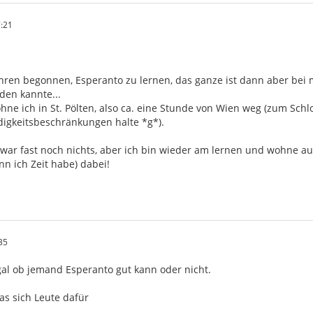
:21
Jahren begonnen, Esperanto zu lernen, das ganze ist dann aber be
den kannte...
wohne ich in St. Pölten, also ca. eine Stunde von Wien weg (zum S
igkeitsbeschränkungen halte *g*).
 zwar fast noch nichts, aber ich bin wieder am lernen und wohne a
n ich Zeit habe) dabei!
35
gal ob jemand Esperanto gut kann oder nicht.
as sich Leute dafür