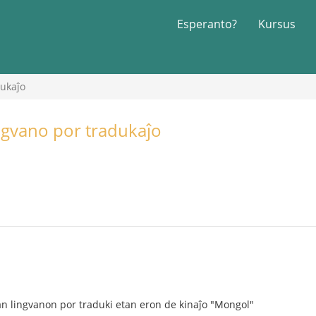
Esperanto?
Kursus
dukaĵo
ngvano por tradukaĵo
n lingvanon por traduki etan eron de kinaĵo "Mongol"