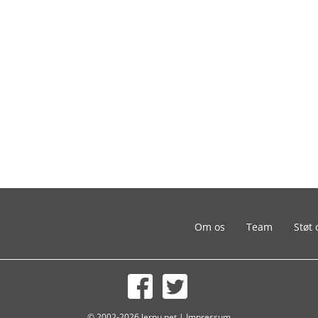
Om os
Team
Støt 
© 2002-2026 lernu.net |
Impressum