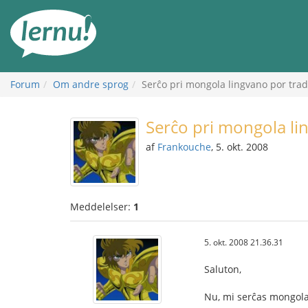
Til
indholdet
Forum
Om andre sprog
Serĉo pri mongola lingvano por tra
Serĉo pri mongola li
af
Frankouche
, 5. okt. 2008
Meddelelser:
1
5. okt. 2008 21.36.31
Saluton,
Nu, mi serĉas mongola