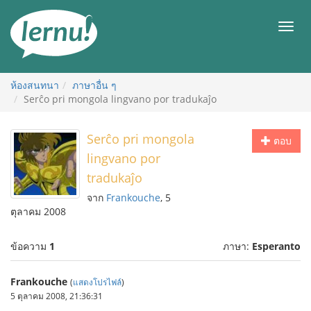
ไป
ยัง
เมนู
สารบัญ
ห้องสนทนา
ภาษาอื่น ๆ
Serĉo pri mongola lingvano por tradukaĵo
Serĉo pri mongola
ตอบ
lingvano por
tradukaĵo
จาก
Frankouche
, 5
ตุลาคม 2008
ข้อความ
1
ภาษา:
Esperanto
Frankouche
(
แสดงโปรไฟล์
)
5 ตุลาคม 2008, 21:36:31