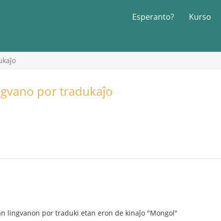
Esperanto?
Kurso
ukaĵo
ngvano por tradukaĵo
n lingvanon por traduki etan eron de kinaĵo "Mongol"