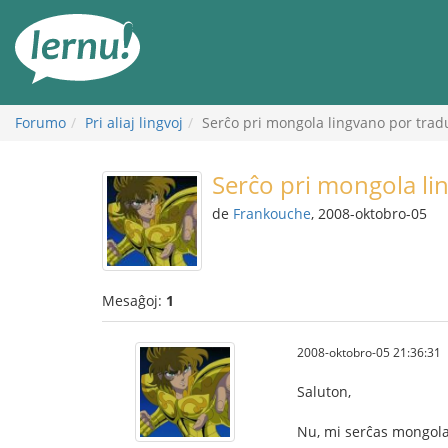
Al
la
enhavo
Forumo
Pri aliaj lingvoj
Serĉo pri mongola lingvano por trad
Serĉo pri mongola li
de
Frankouche
, 2008-oktobro-05
Mesaĝoj:
1
2008-oktobro-05 21:36:31
Saluton,
Nu, mi serĉas mongola