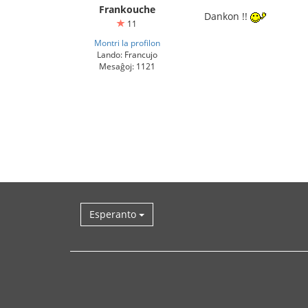
Frankouche
Dankon !!
11
Montri la profilon
Lando: Francujo
Mesaĝoj: 1121
Esperanto