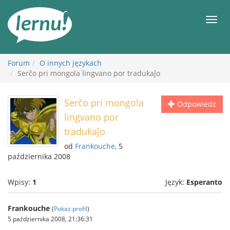
Więcej
Men
Forum
O innych językach
Serĉo pri mongola lingvano por tradukaĵo
Serĉo pri mongola
Odpowiedz
lingvano por
tradukaĵo
od
Frankouche
, 5
października 2008
Wpisy:
1
Język:
Esperanto
Frankouche
(
Pokaż profil
)
5 października 2008, 21:36:31