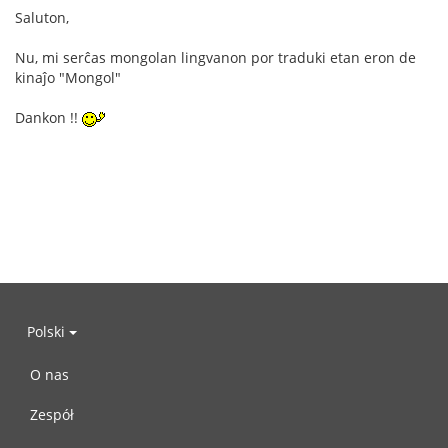
Saluton,
Nu, mi serĉas mongolan lingvanon por traduki etan eron de
kinaĵo "Mongol"
Dankon !!
Polski
O nas
Zespół