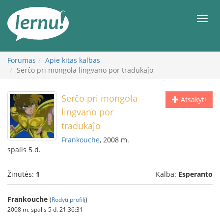
Į
turinį
Meni
Forumas
Apie kitas kalbas
Serĉo pri mongola lingvano por tradukaĵo
Serĉo pri mongola
Atsakyti
lingvano por
tradukaĵo
Frankouche
, 2008 m.
spalis 5 d.
Žinutės:
1
Kalba:
Esperanto
Frankouche
(
Rodyti profilį
)
2008 m. spalis 5 d. 21:36:31