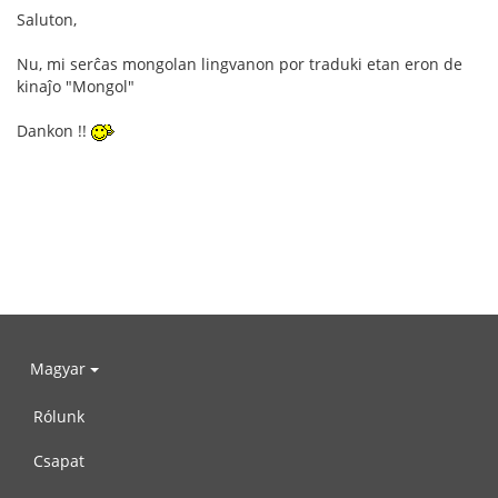
Saluton,
Nu, mi serĉas mongolan lingvanon por traduki etan eron de
kinaĵo "Mongol"
Dankon !!
Magyar
Rólunk
Csapat