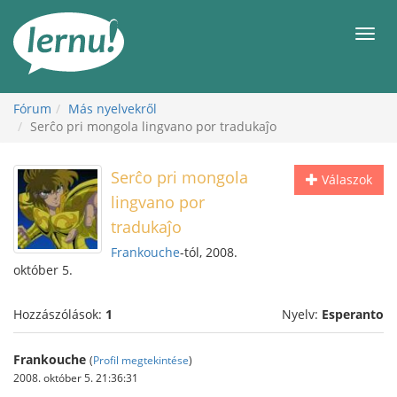
Tartalom
Men
Fórum
Más nyelvekről
Serĉo pri mongola lingvano por tradukaĵo
Serĉo pri mongola
Válaszok
lingvano por
tradukaĵo
Frankouche
-tól, 2008.
október 5.
Hozzászólások:
1
Nyelv:
Esperanto
Frankouche
(
Profil megtekintése
)
2008. október 5. 21:36:31