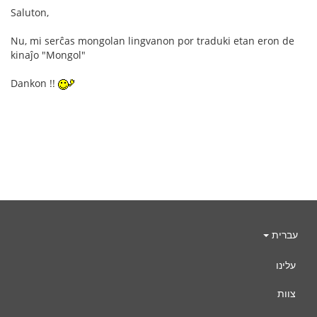
Saluton,
Nu, mi serĉas mongolan lingvanon por traduki etan eron de
kinaĵo "Mongol"
Dankon !!
עברית
עלינו
צוות