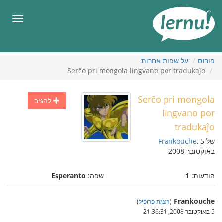
תוכן
עניינים
תפריט
פורום
על שפות אחרות
Serĉo pri mongola lingvano por tradukaĵo
Serĉo pri mongola
להגיב
lingvano por
tradukaĵo
של
, 5
Frankouche
באוקטובר 2008
הודעות:
1
שפה:
Esperanto
Frankouche
(
הצגת פרופיל
)
5 באוקטובר 2008, 21:36:31