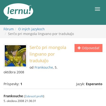
Späť
na
Men
obsah
Fórum
O iných jazykoch
Serĉo pri mongola lingvano por tradukaĵo
Serĉo pri mongola
Odpovedať
lingvano por
tradukaĵo
od
Frankouche
, 5.
októbra 2008
Príspevky:
1
Jazyk:
Esperanto
Frankouche
(
Zobraziť profil
)
5. októbra 2008 21:36:31