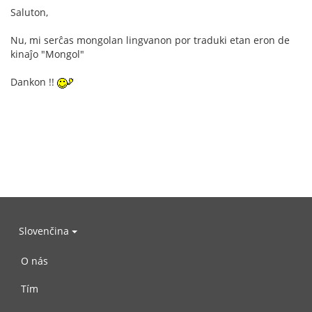
Saluton,
Nu, mi serĉas mongolan lingvanon por traduki etan eron de
kinaĵo "Mongol"
Dankon !!
Slovenčina
O nás
Tím