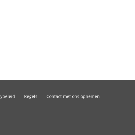
cybeleid
Regels
Contact met ons opnemen