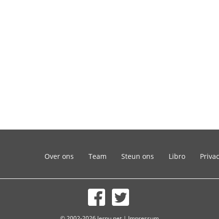
Over ons
Team
Steun ons
Libro
Priva
© 2002-2026 lernu.net |
Impressum