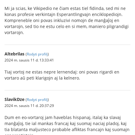
Mi ja scias, ke Vikipedio ne ĉiam estas tiel fidinda, sed mi ne
konas profesie verkintajn Esperantlingvajn enciklopediojn.
Kompreneble oni povas inkluzivi nomojn de manĝaĵoj en
vortarojn, sed tio ne estu celo en si mem, maniero pligrandigi
vortarojn.
Altebrilas
(
Rodyti profilį
)
2024 m. sausis 11 d. 13:33:41
Tiaj vortoj ne estas nepre lernendaj: oni povas rigardi en
vortaro aŭ peti klarigojn aj la kelnero.
SlavikDze
(
Rodyti profilį
)
2024 m. sausis 11 d. 20:37:29
Dum en eo-vortaroj jam haveblas hispanaj, italaj ka slavaj
manĝaĵoj, tie ial mankas francaj kaj suomaj naciaj pladoj, kaj
tia blatanta maljusteco probable afliktas francajn kaj suomajn