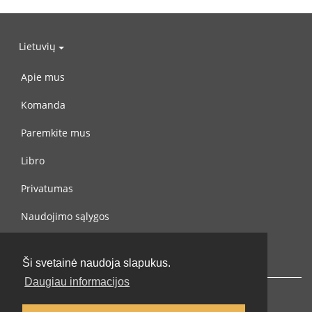
Lietuvių
Apie mus
Komanda
Paremkite mus
Libro
Privatumas
Naudojimo sąlygos
Susisiekite su mumis
Ši svetainė naudoja slapukus.
Daugiau informacijos