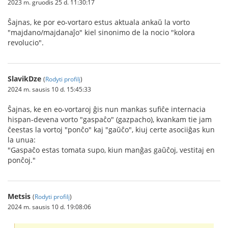
2023 m. gruodis 25 d. 11:30:17
Ŝajnas, ke por eo-vortaro estus aktuala ankaŭ la vorto
"majdano/majdanaĵo" kiel sinonimo de la nocio "kolora
revolucio".
SlavikDze
(
Rodyti profilį
)
2024 m. sausis 10 d. 15:45:33
Ŝajnas, ke en eo-vortaroj ĝis nun mankas sufiĉe internacia
hispan-devena vorto "gaspaĉo" (gazpacho), kvankam tie jam
ĉeestas la vortoj "ponĉo" kaj "gaŭĉo", kiuj certe asociiĝas kun
la unua:
"Gaspaĉo estas tomata supo, kiun manĝas gaŭĉoj, vestitaj en
ponĉoj."
Metsis
(
Rodyti profilį
)
2024 m. sausis 10 d. 19:08:06