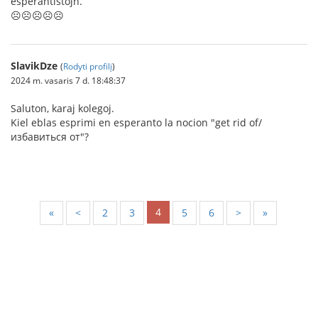
esperantistojn.
☹️☹️☹️☹️☹️
SlavikDze
(
Rodyti profilį
)
2024 m. vasaris 7 d. 18:48:37
Saluton, karaj kolegoj.
Kiel eblas esprimi en esperanto la nocion "get rid of/
избавиться от"?
4
«
<
2
3
5
6
>
»