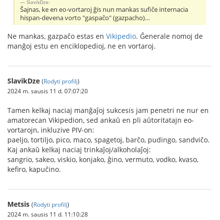
SlavikDze:
Ŝajnas, ke en eo-vortaroj ĝis nun mankas sufiĉe internacia
hispan-devena vorto "gaspaĉo" (gazpacho)…
Ne mankas, gazpaĉo estas en
Vikipedio
. Ĝenerale nomoj de
manĝoj estu en enciklopedioj, ne en vortaroj.
SlavikDze
(
Rodyti profilį
)
2024 m. sausis 11 d. 07:07:20
Tamen kelkaj naciaj manĝaĵoj sukcesis jam penetri ne nur en
amatorecan Vikipedion, sed ankaŭ en pli aŭtoritatajn eo-
vortarojn, inkluzive PIV-on:
paeljo, tortiljo, pico, maco, spagetoj, barĉo, pudingo, sandviĉo.
Kaj ankaŭ kelkaj naciaj trinkaĵoj/alkoholaĵoj:
sangrio, sakeo, viskio, konjako, ĝino, vermuto, vodko, kvaso,
kefiro, kapuĉino.
Metsis
(
Rodyti profilį
)
2024 m. sausis 11 d. 11:10:28