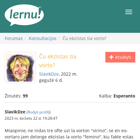
Į
turinį
Meni
Forumas
Konsultacijos
Ĉu ekzistas tia vorto?
Ĉu ekzistas tia
Atsakyti
vorto?
SlavikDze
, 2022 m.
gegužė 6 d.
Žinutės:
99
Kalba:
Esperanto
SlavikDze
(
Rodyti profilį
)
2023 m. birželis 22 d. 19:28:47
Miaopinie, ne indas tre ofte uzi la vorton "virino", se en eo-
vortaro jam delonge ekzistas la vorto "femino", kiu fakte estas