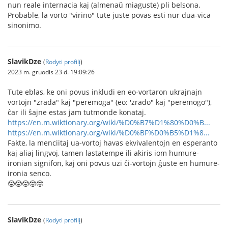
nun reale internacia kaj (almenaŭ miaguste) pli belsona.
Probable, la vorto "virino" tute juste povas esti nur dua-vica
sinonimo.
SlavikDze
(
Rodyti profilį
)
2023 m. gruodis 23 d. 19:09:26
Tute eblas, ke oni povus inkludi en eo-vortaron ukrajnajn
vortojn "zrada" kaj "peremoga" (eo: 'zrado" kaj "peremogo"),
ĉar ili ŝajne estas jam tutmonde konataj.
https://en.m.wiktionary.org/wiki/%D0%B7%D1%80%D0%B...
https://en.m.wiktionary.org/wiki/%D0%BF%D0%B5%D1%8...
Fakte, la menciitaj ua-vortoj havas ekvivalentojn en esperanto
kaj aliaj lingvoj, tamen lastatempe ili akiris iom humure-
ironian signifon, kaj oni povus uzi ĉi-vortojn ĝuste en humure-
ironia senco.
🤓🤓🤓🤓🤓
SlavikDze
(
Rodyti profilį
)