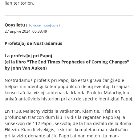
lian teritorion.
Qoysiletu
(
Покажи профила
)
27 април 2024, 00:33:49
Profetaĵoj de Nostradamus
La profetaĵoj pri Papoj
(el la libro "The End Times Prophecies of Coming Changes"
by John Van Auken)
Nostradamus profetis pri Papoj kio estas grava ĉar ĝi eble
helpas nin identigi la tempopunkton de iuj eventoj. Li ŝajnas
konscii aŭ liaj vizioj subtenas la Irlanda Profeto, Malachy, kiu
ankaŭ antaŭvidis historion pri aro de specife identigitaj Papoj.
En 1138, Malachy vizitis la Vatikanon. Kiam tie, li falis en
profundan trancon dum kiu li vidis la regantan Papo kaj la
sinsekvon de 112 Papoj, sekvotaj de la fina disfalo de la Roma
Eklezio. Kiam li elvekiĝis, li skribis kompletan man-skribaĵon
pri la vizio, donante al ĉiu Papo Latinan moton. La man-