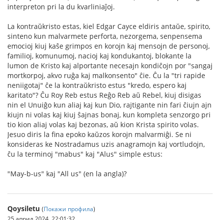
interpreton pri la du kvarliniaĵoj.
La kontraŭkristo estas, kiel Edgar Cayce eldiris antaŭe, spirito,
sinteno kun malvarmete perforta, nezorgema, senpensema
emocioj kiuj kaŝe grimpos en korojn kaj mensojn de personoj,
familioj, komunumoj, nacioj kaj kondukantoj, blokante la
lumon de Kristo kaj alportante necesajn kondiĉojn por "sangaj
mortkorpoj, akvo ruĝa kaj malkonsento" ĉie. Ĉu la "tri rapide
neniigotaj" ĉe la kontraŭkristo estus "kredo, espero kaj
karitato"? Ĉu Roy Reb estus Reĝo Reb aŭ Rebel, kiuj disigas
nin el Unuiĝo kun aliaj kaj kun Dio, rajtigante nin fari ĉiujn ajn
kiujn ni volas kaj kiuj ŝajnas bonaj, kun kompleta senzorgo pri
tio kion aliaj volas kaj bezonas, aŭ kion Krista spirito volas.
Jesuo diris la fina epoko kaŭzos korojn malvarmiĝi. Se ni
konsideras ke Nostradamus uzis anagramojn kaj vortludojn,
ĉu la terminoj "mabus" kaj "Alus" simple estus:
"May-b-us" kaj "All us" (en la angla)?
Qoysiletu
(
Покажи профила
)
25 април 2024, 22:01:32