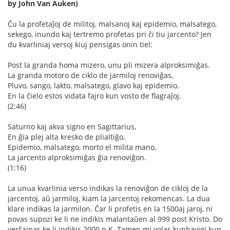
by John Van Auken)
Ĉu la profetaĵoj de militoj, malsanoj kaj epidemio, malsatego,
sekego, inundo kaj tertremo profetas pri ĉi tiu jarcento? Jen
du kvarliniaj versoj kiuj pensigas onin tiel:
Post la granda homa mizero, unu pli mizera alproksimiĝas.
La granda motoro de ciklo de jarmiloj renoviĝas,
Pluvo, sango, lakto, malsatego, glavo kaj epidemio,
En la ĉielo estos vidata fajro kun vosto de flagraĵoj.
(2:46)
Saturno kaj akva signo en Sagittarius,
En ĝia plej alta kresko de plialtiĝo,
Epidemio, malsatego, morto el milita mano,
La jarcento alproksimiĝas ĝia renoviĝon.
(1:16)
La unua kvarlinia verso indikas la renoviĝon de cikloj de la
jarcentoj, aŭ jarmiloj, kiam la jarcentoj rekomencas. La dua
klare indikas la jarmilon. Ĉar li profetis en la 1500aj jaroj, ni
povas supozi ke li ne indikis malantaŭen al 999 post Kristo. Do
verŝajnas ke li indikis 2000 p.K. Tamen mi volas kunhavigi kun