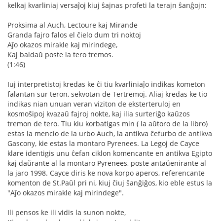
kelkaj kvarliniaj versaĵoj kiuj ŝajnas profeti la terajn ŝanĝojn:
Proksima al Auch, Lectoure kaj Mirande
Granda fajro falos el ĉielo dum tri noktoj
Aĵo okazos mirakle kaj mirindege,
Kaj baldaŭ poste la tero tremos.
(1:46)
Iuj interpretistoj kredas ke ĉi tiu kvarliniaĵo indikas kometon
falantan sur teron, sekvotan de Tertremoj. Aliaj kredas ke tio
indikas nian unuan veran viziton de eksterteruloj en
kosmoŝipoj kvazaŭ fajroj nokte, kaj ilia surteriĝo kaŭzos
tremon de tero. Tiu kiu korbatigas min ( la aŭtoro de la libro)
estas la mencio de la urbo Auch, la antikva ĉefurbo de antikva
Gascony, kie estas la montaro Pyrenees. La Legoj de Cayce
klare identigis unu ĉefan ciklon komencante en antikva Egipto
kaj daŭrante al la montaro Pyrenees, poste antaŭenirante al
la jaro 1998. Cayce diris ke nova korpo aperos, referencante
komenton de St.Paŭl pri ni, kiuj ĉiuj ŝanĝiĝos, kio eble estus la
"Aĵo okazos mirakle kaj mirindege".
Ili pensos ke ili vidis la sunon nokte,