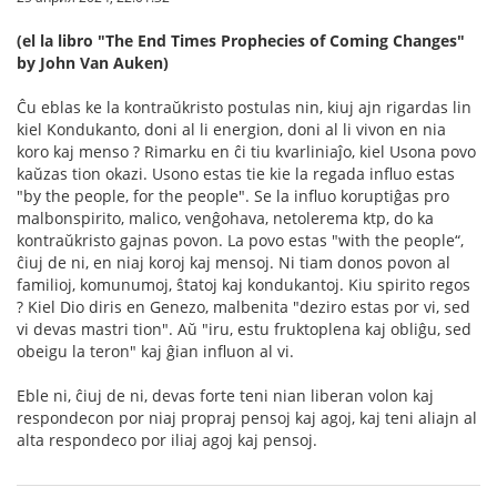
(el la libro "The End Times Prophecies of Coming Changes"
by John Van Auken)
Ĉu eblas ke la kontraŭkristo postulas nin, kiuj ajn rigardas lin
kiel Kondukanto, doni al li energion, doni al li vivon en nia
koro kaj menso ? Rimarku en ĉi tiu kvarliniaĵo, kiel Usona povo
kaŭzas tion okazi. Usono estas tie kie la regada influo estas
"by the people, for the people". Se la influo koruptiĝas pro
malbonspirito, malico, venĝohava, netolerema ktp, do ka
kontraŭkristo gajnas povon. La povo estas "with the people“,
ĉiuj de ni, en niaj koroj kaj mensoj. Ni tiam donos povon al
familioj, komunumoj, ŝtatoj kaj kondukantoj. Kiu spirito regos
? Kiel Dio diris en Genezo, malbenita "deziro estas por vi, sed
vi devas mastri tion". Aŭ "iru, estu fruktoplena kaj obliĝu, sed
obeigu la teron" kaj ĝian influon al vi.
Eble ni, ĉiuj de ni, devas forte teni nian liberan volon kaj
respondecon por niaj propraj pensoj kaj agoj, kaj teni aliajn al
alta respondeco por iliaj agoj kaj pensoj.