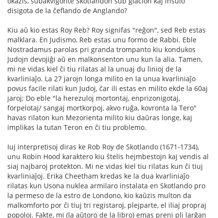
okazis, subakvigonte Skotlandon sub glacion kaj insulo
disigota de la ĉeflando de Anglando?
Kiu aŭ kio estas Roy Reb? Roy signifas "reĝon", sed Reb estas
malklara. En Judismo, Reb estas unu formo de Rabbi. Eble
Nostradamus parolas pri granda trompanto kiu kondukos
Judojn devojiĝi aŭ en malkonsenton unu kun la alia. Tamen,
mi ne vidas kiel ĉi tiu rilatas al la unuaj du linioj de la
kvarliniaĵo. La 27 jarojn longa milito en la unua kvarliniaĵo
povus facile rilati kun Judoj, ĉar ili estas en milito ekde la 60aj
jaroj; Do eble "la herezuloj mortontaj, enprizonigotaj,
forpelotaj/ sangaj mortkorpoj, akvo ruĝa, kovronta la Tero"
havas rilaton kun Mezorienta milito kiu daŭras longe, kaj
implikas la tutan Teron en ĉi tiu problemo.
Iuj interpretisoj diras ke Rob Roy de Skotlando (1671-1734),
unu Robin Hood karaktero kiu ŝtelis hejmbestojn kaj vendis al
siaj najbaroj protekton. Mi ne vidas kiel tiu rilatas kun ĉi tiuj
kvarliniaĵoj. Erika Cheetham kredas ke la dua kvarliniaĵo
rilatas kun Usona nuklea armilaro instalata en Skotlando pro
la permeso de la estro de Londono, kio kaŭzis multon da
malkomforto por ĉi tiuj tri registaroj, plejparte, el iliaj propraj
popoloj. Fakte, mi (la aŭtoro de la libro) emas preni pli larĝan