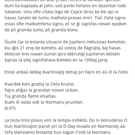
dum lia baptado al John, sed poste forlasis en dezerton lukti
Satanon. Unu ofte citata lego de Cayce diras ke kie ajn vi
havas ĉanelo de lumo, malhelo provas eniri. Tial, ĉiela signo
estas ofte malkomforta signo, eĉ se ĝi signifas novan epokon
de pli granda lumo, pli granda bono.
Ĝuste ĉar la estanta situacio de Jupitero inkluzivas kometon,
kiu iĝis 21 eroj de kometo, aŭ vostoj de flagraĵoj, kaj havas
eblecon krei novan sunon (pro ekbruligi Jupiteron eble)m
ŝajnas la plej signifohava kometo en la 1900aj jaroj.
Estas ankaŭ kelkaj kvarliniaĵoj temaj pri fajro en aŭ el la ĉielo:
Kvardek kvin gradoj la ĉielo brulos,
Fajro aliĝas la grandan novan urbon,
Tuj granda flamo elsaltas,
Kiam ili volas vidi la Normans pruvitan.
(6:97)
La lasta linio povus esti la tempo-indikilo. Do ni konsideras ĉi
tiun kvarliniaĵon paroli pri la D-Day invado en Normandy aŭ
ĉefa datreveno festanta tiun tagon ("vidi la Normans