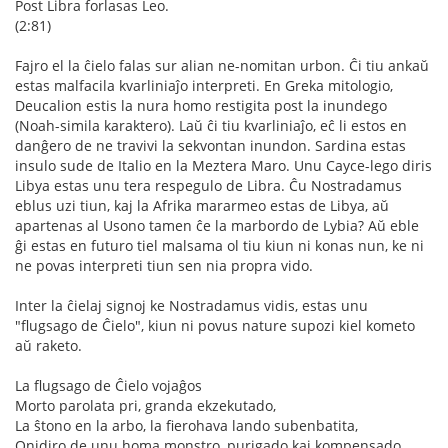
Post Libra forlasas Leo.
(2:81)
Fajro el la ĉielo falas sur alian ne-nomitan urbon. Ĉi tiu ankaŭ
estas malfacila kvarliniaĵo interpreti. En Greka mitologio,
Deucalion estis la nura homo restigita post la inundego
(Noah-simila karaktero). Laŭ ĉi tiu kvarliniaĵo, eĉ li estos en
danĝero de ne travivi la sekvontan inundon. Sardina estas
insulo sude de Italio en la Meztera Maro. Unu Cayce-lego diris
Libya estas unu tera respegulo de Libra. Ĉu Nostradamus
eblus uzi tiun, kaj la Afrika mararmeo estas de Libya, aŭ
apartenas al Usono tamen ĉe la marbordo de Lybia? Aŭ eble
ĝi estas en futuro tiel malsama ol tiu kiun ni konas nun, ke ni
ne povas interpreti tiun sen nia propra vido.
Inter la ĉielaj signoj ke Nostradamus vidis, estas unu
"flugsago de Ĉielo", kiun ni povus nature supozi kiel kometo
aŭ raketo.
La flugsago de Ĉielo vojaĝos
Morto parolata pri, granda ekzekutado,
La ŝtono en la arbo, la fierohava lando subenbatita,
Onidiro de unu homa monstro, purigado kaj kompensado