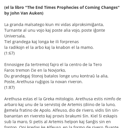
(el la libro "The End Times Prophecies of Coming Changes"
by John Van Auken)
La granda malsatego kiun mi vidas alproksimiĝanta,
Turnante al unu vojo kaj poste alia vojo, poste iĝonte
Universala,
Tiel grandega kaj longa ke ili forprenas
la radikojn el la arbo kaj la knabon el la mamo.
(1:67)
Ennosigee (la tertremo) fajro el la centro de la Tero
Faros tremon ĉie en la Novjorko,
Du grandegaj ŝtonoj batalos longe unu kontraŭ la alia,
Poste, Arethusa ruĝigos la novan riveron.
(1:87)
Arethusa estas el la Greka mitologio. Arethusa estis nimfo de
arbaro kaj unu de la servistoj de Artemis (diino de la luno,
ĝemela fratino de Apolo. Alfeuso, dio de rivero, vidis ŝin sin-
banantan en rivereto kaj provis brakumi ŝin. Kiel ŝi eskapis
sub la maro, ŝi petis al Artemis helpon kaj ŝanĝis sin en
fonton. Oni kredas ke Alfeuso, en la formo de rivero, fluante