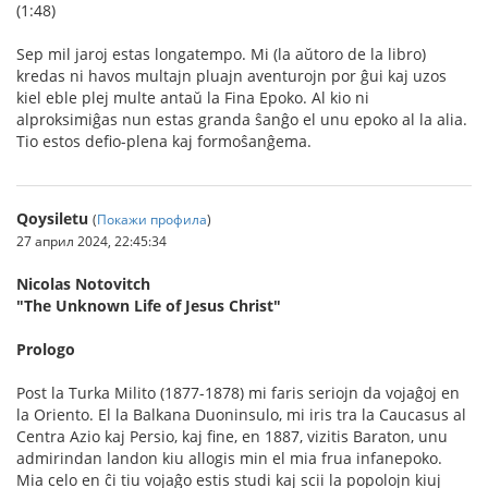
(1:48)
Sep mil jaroj estas longatempo. Mi (la aŭtoro de la libro)
kredas ni havos multajn pluajn aventurojn por ĝui kaj uzos
kiel eble plej multe antaŭ la Fina Epoko. Al kio ni
alproksimiĝas nun estas granda ŝanĝo el unu epoko al la alia.
Tio estos defio-plena kaj formoŝanĝema.
Qoysiletu
(
Покажи профила
)
27 април 2024, 22:45:34
Nicolas Notovitch
"The Unknown Life of Jesus Christ"
Prologo
Post la Turka Milito (1877-1878) mi faris seriojn da vojaĝoj en
la Oriento. El la Balkana Duoninsulo, mi iris tra la Caucasus al
Centra Azio kaj Persio, kaj fine, en 1887, vizitis Baraton, unu
admirindan landon kiu allogis min el mia frua infanepoko.
Mia celo en ĉi tiu vojaĝo estis studi kaj scii la popolojn kiuj