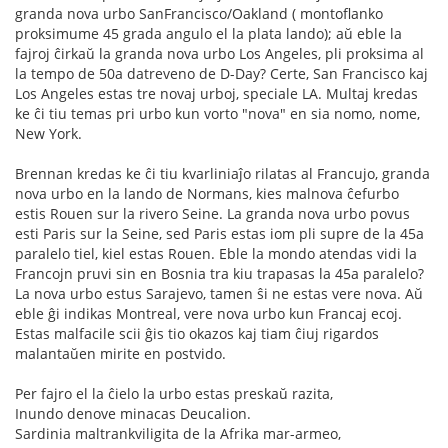
granda nova urbo SanFrancisco/Oakland ( montoflanko
proksimume 45 grada angulo el la plata lando); aŭ eble la
fajroj ĉirkaŭ la granda nova urbo Los Angeles, pli proksima al
la tempo de 50a datreveno de D-Day? Certe, San Francisco kaj
Los Angeles estas tre novaj urboj, speciale LA. Multaj kredas
ke ĉi tiu temas pri urbo kun vorto "nova" en sia nomo, nome,
New York.
Brennan kredas ke ĉi tiu kvarliniaĵo rilatas al Francujo, granda
nova urbo en la lando de Normans, kies malnova ĉefurbo
estis Rouen sur la rivero Seine. La granda nova urbo povus
esti Paris sur la Seine, sed Paris estas iom pli supre de la 45a
paralelo tiel, kiel estas Rouen. Eble la mondo atendas vidi la
Francojn pruvi sin en Bosnia tra kiu trapasas la 45a paralelo?
La nova urbo estus Sarajevo, tamen ŝi ne estas vere nova. Aŭ
eble ĝi indikas Montreal, vere nova urbo kun Francaj ecoj.
Estas malfacile scii ĝis tio okazos kaj tiam ĉiuj rigardos
malantaŭen mirite en postvido.
Per fajro el la ĉielo la urbo estas preskaŭ razita,
Inundo denove minacas Deucalion.
Sardinia maltrankviligita de la Afrika mar-armeo,