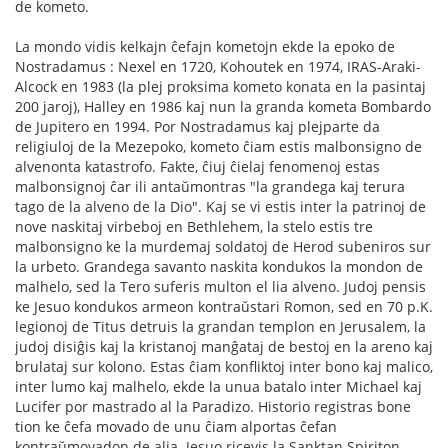
de kometo.
La mondo vidis kelkajn ĉefajn kometojn ekde la epoko de
Nostradamus : Nexel en 1720, Kohoutek en 1974, IRAS-Araki-
Alcock en 1983 (la plej proksima kometo konata en la pasintaj
200 jaroj), Halley en 1986 kaj nun la granda kometa Bombardo
de Jupitero en 1994. Por Nostradamus kaj plejparte da
religiuloj de la Mezepoko, kometo ĉiam estis malbonsigno de
alvenonta katastrofo. Fakte, ĉiuj ĉielaj fenomenoj estas
malbonsignoj ĉar ili antaŭmontras "la grandega kaj terura
tago de la alveno de la Dio". Kaj se vi estis inter la patrinoj de
nove naskitaj virbeboj en Bethlehem, la stelo estis tre
malbonsigno ke la murdemaj soldatoj de Herod subeniros sur
la urbeto. Grandega savanto naskita kondukos la mondon de
malhelo, sed la Tero suferis multon el lia alveno. Judoj pensis
ke Jesuo kondukos armeon kontraŭstari Romon, sed en 70 p.K.
legionoj de Titus detruis la grandan templon en Jerusalem, la
judoj disiĝis kaj la kristanoj manĝataj de bestoj en la areno kaj
brulataj sur kolono. Estas ĉiam konfliktoj inter bono kaj malico,
inter lumo kaj malhelo, ekde la unua batalo inter Michael kaj
Lucifer por mastrado al la Paradizo. Historio registras bone
tion ke ĉefa movado de unu ĉiam alportas ĉefan
kontraŭmovadon de alia. Jesuo ricevis la Sanktan Spiriton