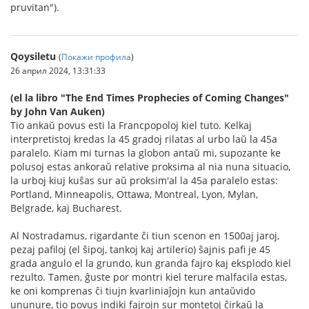
pruvitan").
Qoysiletu
(
Покажи профила
)
26 април 2024, 13:31:33
(el la libro "The End Times Prophecies of Coming Changes"
by John Van Auken)
Tio ankaŭ povus esti la Francpopoloj kiel tuto. Kelkaj
interpretistoj kredas la 45 gradoj rilatas al urbo laŭ la 45a
paralelo. Kiam mi turnas la globon antaŭ mi, supozante ke
polusoj estas ankoraŭ relative proksima al nia nuna situacio,
la urboj kiuj kuŝas sur aŭ proksim'al la 45a paralelo estas:
Portland, Minneapolis, Ottawa, Montreal, Lyon, Mylan,
Belgrade, kaj Bucharest.
Al Nostradamus, rigardante ĉi tiun scenon en 1500aj jaroj,
pezaj pafiloj (el ŝipoj, tankoj kaj artilerio) ŝajnis pafi je 45
grada angulo el la grundo, kun granda fajro kaj eksplodo kiel
rezulto. Tamen, ĝuste por montri kiel terure malfacila estas,
ke oni komprenas ĉi tiujn kvarliniaĵojn kun antaŭvido
ununure, tio povus indiki fajrojn sur montetoj ĉirkaŭ la