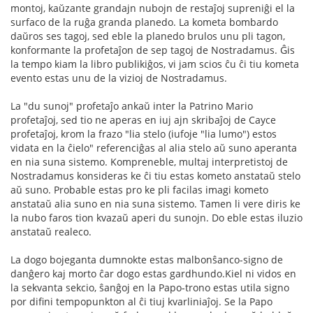
montoj, kaŭzante grandajn nubojn de restaĵoj supreniĝi el la
surfaco de la ruĝa granda planedo. La kometa bombardo
daŭros ses tagoj, sed eble la planedo brulos unu pli tagon,
konformante la profetaĵon de sep tagoj de Nostradamus. Ĝis
la tempo kiam la libro publikiĝos, vi jam scios ĉu ĉi tiu kometa
evento estas unu de la vizioj de Nostradamus.
La "du sunoj" profetaĵo ankaŭ inter la Patrino Mario
profetaĵoj, sed tio ne aperas en iuj ajn skribaĵoj de Cayce
profetaĵoj, krom la frazo "lia stelo (iufoje "lia lumo") estos
vidata en la ĉielo" referenciĝas al alia stelo aŭ suno aperanta
en nia suna sistemo. Kompreneble, multaj interpretistoj de
Nostradamus konsideras ke ĉi tiu estas kometo anstataŭ stelo
aŭ suno. Probable estas pro ke pli facilas imagi kometo
anstataŭ alia suno en nia suna sistemo. Tamen li vere diris ke
la nubo faros tion kvazaŭ aperi du sunojn. Do eble estas iluzio
anstataŭ realeco.
La dogo bojeganta dumnokte estas malbonŝanco-signo de
danĝero kaj morto ĉar dogo estas gardhundo.Kiel ni vidos en
la sekvanta sekcio, ŝanĝoj en la Papo-trono estas utila signo
por difini tempopunkton al ĉi tiuj kvarliniaĵoj. Se la Papo