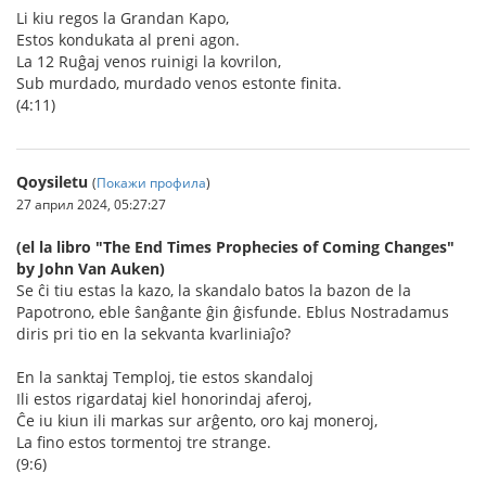
Li kiu regos la Grandan Kapo,
Estos kondukata al preni agon.
La 12 Ruĝaj venos ruinigi la kovrilon,
Sub murdado, murdado venos estonte finita.
(4:11)
Qoysiletu
(
Покажи профила
)
27 април 2024, 05:27:27
(el la libro "The End Times Prophecies of Coming Changes"
by John Van Auken)
Se ĉi tiu estas la kazo, la skandalo batos la bazon de la
Papotrono, eble ŝanĝante ĝin ĝisfunde. Eblus Nostradamus
diris pri tio en la sekvanta kvarliniaĵo?
En la sanktaj Temploj, tie estos skandaloj
Ili estos rigardataj kiel honorindaj aferoj,
Ĉe iu kiun ili markas sur arĝento, oro kaj moneroj,
La fino estos tormentoj tre strange.
(9:6)