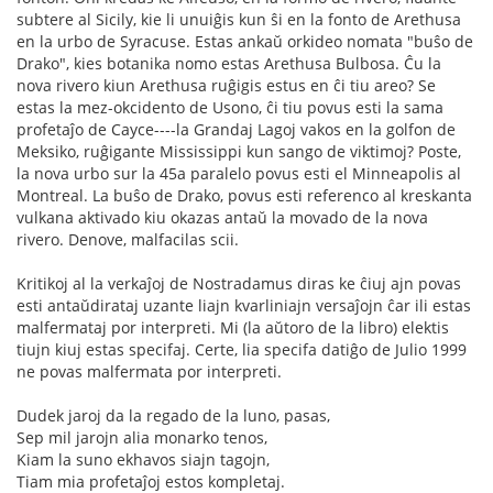
subtere al Sicily, kie li unuiĝis kun ŝi en la fonto de Arethusa
en la urbo de Syracuse. Estas ankaŭ orkideo nomata "buŝo de
Drako", kies botanika nomo estas Arethusa Bulbosa. Ĉu la
nova rivero kiun Arethusa ruĝigis estus en ĉi tiu areo? Se
estas la mez-okcidento de Usono, ĉi tiu povus esti la sama
profetaĵo de Cayce----la Grandaj Lagoj vakos en la golfon de
Meksiko, ruĝigante Mississippi kun sango de viktimoj? Poste,
la nova urbo sur la 45a paralelo povus esti el Minneapolis al
Montreal. La buŝo de Drako, povus esti referenco al kreskanta
vulkana aktivado kiu okazas antaŭ la movado de la nova
rivero. Denove, malfacilas scii.
Kritikoj al la verkaĵoj de Nostradamus diras ke ĉiuj ajn povas
esti antaŭdirataj uzante liajn kvarliniajn versaĵojn ĉar ili estas
malfermataj por interpreti. Mi (la aŭtoro de la libro) elektis
tiujn kiuj estas specifaj. Certe, lia specifa datiĝo de Julio 1999
ne povas malfermata por interpreti.
Dudek jaroj da la regado de la luno, pasas,
Sep mil jarojn alia monarko tenos,
Kiam la suno ekhavos siajn tagojn,
Tiam mia profetaĵoj estos kompletaj.