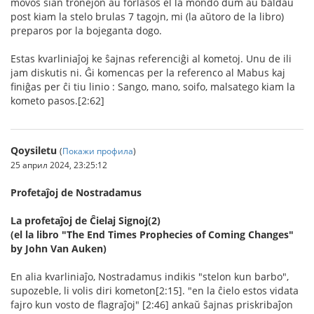
movos sian tronejon aŭ forlasos el la mondo dum aŭ baldaŭ
post kiam la stelo brulas 7 tagojn, mi (la aŭtoro de la libro)
preparos por la bojeganta dogo.
Estas kvarliniaĵoj ke ŝajnas referenciĝi al kometoj. Unu de ili
jam diskutis ni. Ĝi komencas per la referenco al Mabus kaj
finiĝas per ĉi tiu linio : Sango, mano, soifo, malsatego kiam la
kometo pasos.[2:62]
Qoysiletu
(
Покажи профила
)
25 април 2024, 23:25:12
Profetaĵoj de Nostradamus
La profetaĵoj de Ĉielaj Signoj(2)
(el la libro "The End Times Prophecies of Coming Changes"
by John Van Auken)
En alia kvarliniaĵo, Nostradamus indikis "stelon kun barbo",
supozeble, li volis diri kometon[2:15]. "en la ĉielo estos vidata
fajro kun vosto de flagraĵoj" [2:46] ankaŭ ŝajnas priskribaĵon