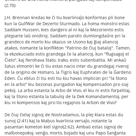
(2:70)
J.H. Brennan kredas ke ĉi tiu kvarliniaĵo konformas pli bone
kun la GulfWar de Dezerto Sturmado. La homa monstro estas
Saddam Hussein, kies danĝero al ni kaj la Mezoriento estis
plejparte laŭ onidiroj. Saddam parolis dumlongdaŭre pri la
grandeco de morto kiu okazus se Usono kaj ĝiaj aliancoj
atakos, nomante la konflikton "Patrino de ĉiuj bataloj". Tamen,
la ekzekuciado estis grandega ĉe la aliancoj, kun "flugsagoj el
Ĉielo", kaj fierohava ŝtato, Irako, estis subenbatita. Mi ankaŭ
ŝatus elmontri ke ĉi tiu estas nacio inter du grandegaj riveroj
de la origino de Homaro, la Tigris kaj Euphrates de la Ĝardeno
Eden. Ĉu eblus ĉi tiu esti tiu kiu havas implicon pri "la ŝtono
en la arbo" kiu bezonas purigadon kaj kompensadon pro siaj
pekoj. La arbo estanta la Arbo de Vivo, el kiu ni estis forpelitaj,
kaj la ŝtono estanta la tabuloj de la Dek Komandamentoj, per
kiu ni kompensos kaj pro tio regajnos la Arbon de Vivo?
De ĉiuj ĉielaj signoj de Nostradamus, la plej klara estas du
sunoj (2:41) kaj la Mabus kvarlinia versaĵo, notante la
pasantan kometon kiel signo(2:62). Ambaŭ estas signoj de
malbonepokoj, venĝo, morto, bojado kaj unu Papo ŝanĝanta