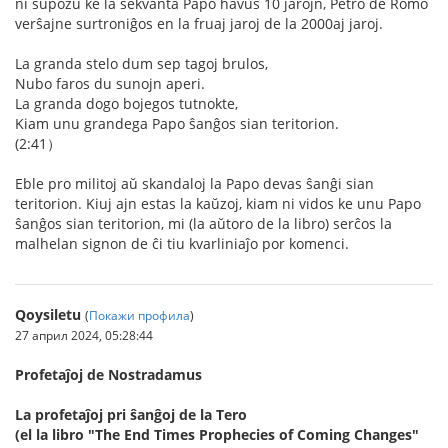
ni supozu ke la sekvanta Papo havus 10 jarojn, Petro de Romo
verŝajne surtroniĝos en la fruaj jaroj de la 2000aj jaroj.
La granda stelo dum sep tagoj brulos,
Nubo faros du sunojn aperi.
La granda dogo bojegos tutnokte,
Kiam unu grandega Papo ŝanĝos sian teritorion.
(2:41）
Eble pro militoj aŭ skandaloj la Papo devas ŝanĝi sian
teritorion. Kiuj ajn estas la kaŭzoj, kiam ni vidos ke unu Papo
ŝanĝos sian teritorion, mi (la aŭtoro de la libro) serĉos la
malhelan signon de ĉi tiu kvarliniaĵo por komenci.
Qoysiletu
(
Покажи профила
)
27 април 2024, 05:28:44
Profetaĵoj de Nostradamus
La profetaĵoj pri ŝanĝoj de la Tero
(el la libro "The End Times Prophecies of Coming Changes"