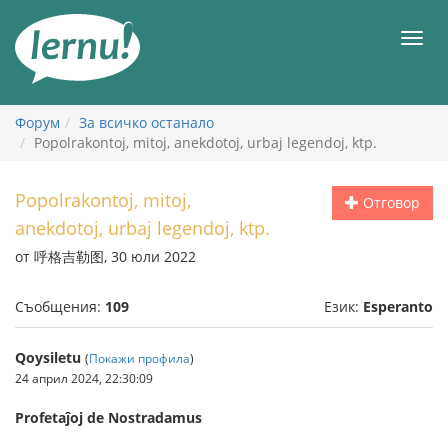
Към
съдържанието
Мен
Форум
За всичко останало
Popolrakontoj, mitoj, anekdotoj, urbaj legendoj, ktp.
Popolrakontoj, mitoj,
Отговор
anekdotoj, urbaj legendoj, ktp.
от 呼格吉勒图, 30 юли 2022
Съобщения:
109
Език:
Esperanto
Qoysiletu
(
Покажи профила
)
24 април 2024, 22:30:09
Profetaĵoj de Nostradamus