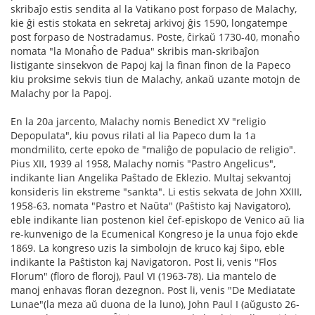
skribaĵo estis sendita al la Vatikano post forpaso de Malachy,
kie ĝi estis stokata en sekretaj arkivoj ĝis 1590, longatempe
post forpaso de Nostradamus. Poste, ĉirkaŭ 1730-40, monaĥo
nomata "la Monaĥo de Padua" skribis man-skribaĵon
listigante sinsekvon de Papoj kaj la finan finon de la Papeco
kiu proksime sekvis tiun de Malachy, ankaŭ uzante motojn de
Malachy por la Papoj.
En la 20a jarcento, Malachy nomis Benedict XV "religio
Depopulata", kiu povus rilati al lia Papeco dum la 1a
mondmilito, certe epoko de "maliĝo de populacio de religio".
Pius XII, 1939 al 1958, Malachy nomis "Pastro Angelicus",
indikante lian Angelika Paŝtado de Eklezio. Multaj sekvantoj
konsideris lin ekstreme "sankta". Li estis sekvata de John XXIII,
1958-63, nomata "Pastro et Naŭta" (Paŝtisto kaj Navigatoro),
eble indikante lian postenon kiel ĉef-episkopo de Venico aŭ lia
re-kunvenigo de la Ecumenical Kongreso je la unua fojo ekde
1869. La kongreso uzis la simbolojn de kruco kaj ŝipo, eble
indikante la Paŝtiston kaj Navigatoron. Post li, venis "Flos
Florum" (floro de floroj), Paul VI (1963-78). Lia mantelo de
manoj enhavas floran dezegnon. Post li, venis "De Mediatate
Lunae"(la meza aŭ duona de la luno), John Paul I (aŭgusto 26-