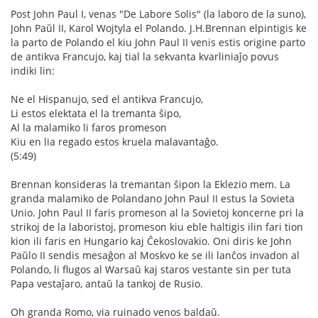
Post John Paul I, venas "De Labore Solis" (la laboro de la suno),
John Paŭl II, Karol Wojtyla el Polando. J.H.Brennan elpintigis ke
la parto de Polando el kiu John Paul II venis estis origine parto
de antikva Francujo, kaj tial la sekvanta kvarliniaĵo povus
indiki lin:
Ne el Hispanujo, sed el antikva Francujo,
Li estos elektata el la tremanta ŝipo,
Al la malamiko li faros promeson
Kiu en lia regado estos kruela malavantaĝo.
(5:49)
Brennan konsideras la tremantan ŝipon la Eklezio mem. La
granda malamiko de Polandano John Paul II estus la Sovieta
Unio. John Paul II faris promeson al la Sovietoj koncerne pri la
strikoj de la laboristoj, promeson kiu eble haltigis ilin fari tion
kion ili faris en Hungario kaj Ĉekoslovakio. Oni diris ke John
Paŭlo II sendis mesaĝon al Moskvo ke se ili lanĉos invadon al
Polando, li flugos al Warsaŭ kaj staros vestante sin per tuta
Papa vestaĵaro, antaŭ la tankoj de Rusio.
Oh granda Romo, via ruinado venos baldaŭ.