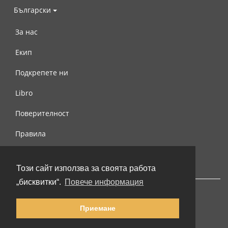
Български
За нас
Екип
Подкрепете ни
Libro
Поверителност
Правила
Свържете се с нас
Този сайт използва за своята работа
„бисквитки“.
Повече информация
Приемане
© 2002-2026 lernu.net |
Impressum