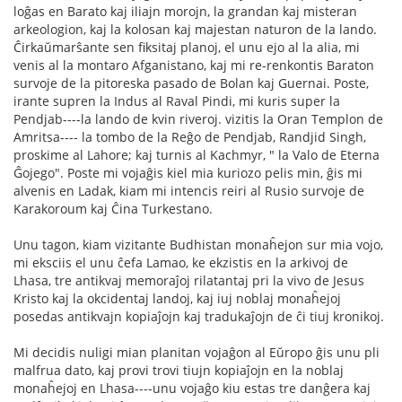
loĝas en Barato kaj iliajn morojn, la grandan kaj misteran
arkeologion, kaj la kolosan kaj majestan naturon de la lando.
Ĉirkaŭmarŝante sen fiksitaj planoj, el unu ejo al la alia, mi
venis al la montaro Afganistano, kaj mi re-renkontis Baraton
survoje de la pitoreska pasado de Bolan kaj Guernai. Poste,
irante supren la Indus al Raval Pindi, mi kuris super la
Pendjab----la lando de kvin riveroj. vizitis la Oran Templon de
Amritsa---- la tombo de la Reĝo de Pendjab, Randjid Singh,
proskime al Lahore; kaj turnis al Kachmyr, " la Valo de Eterna
Ĝojego". Poste mi vojaĝis kiel mia kuriozo pelis min, ĝis mi
alvenis en Ladak, kiam mi intencis reiri al Rusio survoje de
Karakoroum kaj Ĉina Turkestano.
Unu tagon, kiam vizitante Budhistan monaĥejon sur mia vojo,
mi eksciis el unu ĉefa Lamao, ke ekzistis en la arkivoj de
Lhasa, tre antikvaj memoraĵoj rilatantaj pri la vivo de Jesus
Kristo kaj la okcidentaj landoj, kaj iuj noblaj monaĥejoj
posedas antikvajn kopiaĵojn kaj tradukaĵojn de ĉi tiuj kronikoj.
Mi decidis nuligi mian planitan vojaĝon al Eŭropo ĝis unu pli
malfrua dato, kaj provi trovi tiujn kopiaĵojn en la noblaj
monaĥejoj en Lhasa----unu vojaĝo kiu estas tre danĝera kaj