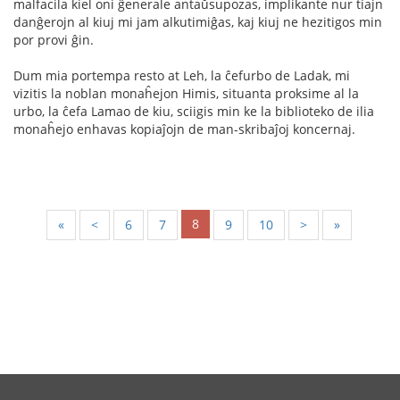
malfacila kiel oni ĝenerale antaŭsupozas, implikante nur tiajn
danĝerojn al kiuj mi jam alkutimiĝas, kaj kiuj ne hezitigos min
por provi ĝin.
Dum mia portempa resto at Leh, la ĉefurbo de Ladak, mi
vizitis la noblan monaĥejon Himis, situanta proksime al la
urbo, la ĉefa Lamao de kiu, sciigis min ke la biblioteko de ilia
monaĥejo enhavas kopiaĵojn de man-skribaĵoj koncernaj.
8
«
<
6
7
9
10
>
»