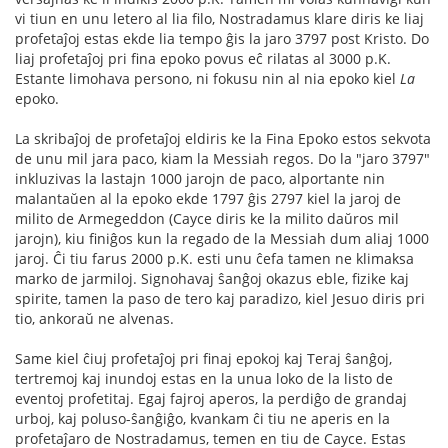
vi tiun en unu letero al lia filo, Nostradamus klare diris ke liaj
profetaĵoj estas ekde lia tempo ĝis la jaro 3797 post Kristo. Do
liaj profetaĵoj pri fina epoko povus eĉ rilatas al 3000 p.K.
Estante limohava persono, ni fokusu nin al nia epoko kiel
La
epoko.
La skribaĵoj de profetaĵoj eldiris ke la Fina Epoko estos sekvota
de unu mil jara paco, kiam la Messiah regos. Do la "jaro 3797"
inkluzivas la lastajn 1000 jarojn de paco, alportante nin
malantaŭen al la epoko ekde 1797 ĝis 2797 kiel la jaroj de
milito de Armegeddon (Cayce diris ke la milito daŭros mil
jarojn), kiu finiĝos kun la regado de la Messiah dum aliaj 1000
jaroj. Ĉi tiu farus 2000 p.K. esti unu ĉefa tamen ne klimaksa
marko de jarmiloj. Signohavaj ŝanĝoj okazus eble, fizike kaj
spirite, tamen la paso de tero kaj paradizo, kiel Jesuo diris pri
tio, ankoraŭ ne alvenas.
Same kiel ĉiuj profetaĵoj pri finaj epokoj kaj Teraj ŝanĝoj,
tertremoj kaj inundoj estas en la unua loko de la listo de
eventoj profetitaj. Egaj fajroj aperos, la perdiĝo de grandaj
urboj, kaj poluso-ŝanĝiĝo, kvankam ĉi tiu ne aperis en la
profetaĵaro de Nostradamus, temen en tiu de Cayce. Estas