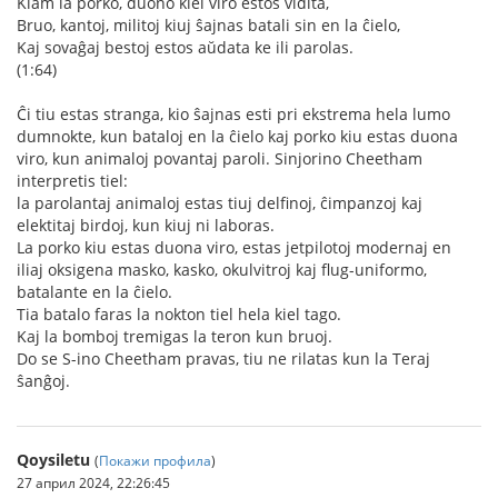
Kiam la porko, duono kiel viro estos vidita,
Bruo, kantoj, militoj kiuj ŝajnas batali sin en la ĉielo,
Kaj sovaĝaj bestoj estos aŭdata ke ili parolas.
(1:64)
Ĉi tiu estas stranga, kio ŝajnas esti pri ekstrema hela lumo
dumnokte, kun bataloj en la ĉielo kaj porko kiu estas duona
viro, kun animaloj povantaj paroli. Sinjorino Cheetham
interpretis tiel:
la parolantaj animaloj estas tiuj delfinoj, ĉimpanzoj kaj
elektitaj birdoj, kun kiuj ni laboras.
La porko kiu estas duona viro, estas jetpilotoj modernaj en
iliaj oksigena masko, kasko, okulvitroj kaj flug-uniformo,
batalante en la ĉielo.
Tia batalo faras la nokton tiel hela kiel tago.
Kaj la bomboj tremigas la teron kun bruoj.
Do se S-ino Cheetham pravas, tiu ne rilatas kun la Teraj
ŝanĝoj.
Qoysiletu
(
Покажи профила
)
27 април 2024, 22:26:45