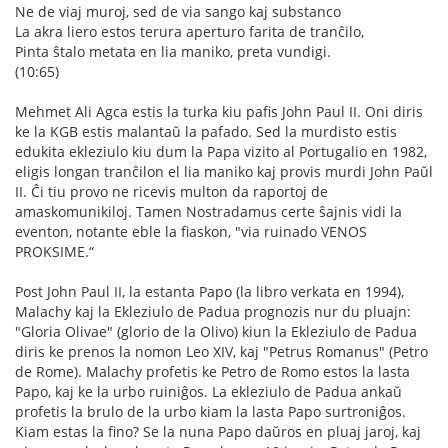
Ne de viaj muroj, sed de via sango kaj substanco
La akra liero estos terura aperturo farita de tranĉilo,
Pinta ŝtalo metata en lia maniko, preta vundigi.
(10:65)
Mehmet Ali Agca estis la turka kiu pafis John Paul II. Oni diris
ke la KGB estis malantaŭ la pafado. Sed la murdisto estis
edukita ekleziulo kiu dum la Papa vizito al Portugalio en 1982,
eligis longan tranĉilon el lia maniko kaj provis murdi John Paŭl
II. Ĉi tiu provo ne ricevis multon da raportoj de
amaskomunikiloj. Tamen Nostradamus certe ŝajnis vidi la
eventon, notante eble la fiaskon, "via ruinado VENOS
PROKSIME.“
Post John Paul II, la estanta Papo (la libro verkata en 1994),
Malachy kaj la Ekleziulo de Padua prognozis nur du pluajn:
"Gloria Olivae" (glorio de la Olivo) kiun la Ekleziulo de Padua
diris ke prenos la nomon Leo XIV, kaj "Petrus Romanus" (Petro
de Rome). Malachy profetis ke Petro de Romo estos la lasta
Papo, kaj ke la urbo ruiniĝos. La ekleziulo de Padua ankaŭ
profetis la brulo de la urbo kiam la lasta Papo surtroniĝos.
Kiam estas la fino? Se la nuna Papo daŭros en pluaj jaroj, kaj