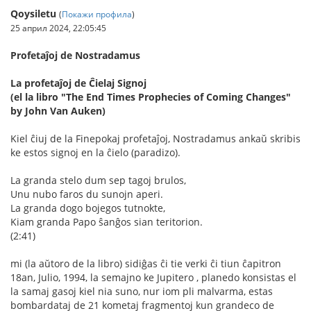
Qoysiletu
(
Покажи профила
)
25 април 2024, 22:05:45
Profetaĵoj de Nostradamus
La profetaĵoj de Ĉielaj Signoj
(el la libro "The End Times Prophecies of Coming Changes"
by John Van Auken)
Kiel ĉiuj de la Finepokaj profetaĵoj, Nostradamus ankaŭ skribis
ke estos signoj en la ĉielo (paradizo).
La granda stelo dum sep tagoj brulos,
Unu nubo faros du sunojn aperi.
La granda dogo bojegos tutnokte,
Kiam granda Papo ŝanĝos sian teritorion.
(2:41)
mi (la aŭtoro de la libro) sidiĝas ĉi tie verki ĉi tiun ĉapitron
18an, Julio, 1994, la semajno ke Jupitero , planedo konsistas el
la samaj gasoj kiel nia suno, nur iom pli malvarma, estas
bombardataj de 21 kometaj fragmentoj kun grandeco de