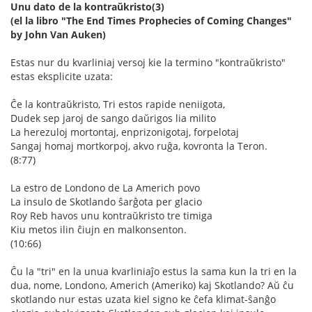
Unu dato de la kontraŭkristo(3)
(el la libro "The End Times Prophecies of Coming Changes"
by John Van Auken)
Estas nur du kvarliniaj versoj kie la termino "kontraŭkristo"
estas eksplicite uzata:
Ĉe la kontraŭkristo, Tri estos rapide neniigota,
Dudek sep jaroj de sango daŭrigos lia milito
La herezuloj mortontaj, enprizonigotaj, forpelotaj
Sangaj homaj mortkorpoj, akvo ruĝa, kovronta la Teron.
(8:77)
La estro de Londono de La Americh povo
La insulo de Skotlando ŝarĝota per glacio
Roy Reb havos unu kontraŭkristo tre timiga
Kiu metos ilin ĉiujn en malkonsenton.
(10:66)
Ĉu la "tri" en la unua kvarliniaĵo estus la sama kun la tri en la
dua, nome, Londono, Americh (Ameriko) kaj Skotlando? Aŭ ĉu
skotlando nur estas uzata kiel signo ke ĉefa klimat-ŝanĝo