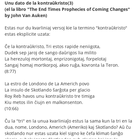
Unu dato de la kontraŭkristo(3)
(el la libro "The End Times Prophecies of Coming Changes"
by John Van Auken)
Estas nur du kvarliniaj versoj kie la termino "kontraŭkristo"
estas eksplicite uzata:
Ĉe la kontraŭkristo, Tri estos rapide neniigota,
Dudek sep jaroj de sango daŭrigos lia milito
La herezuloj mortontaj, enprizonigotaj, forpelotaj
Sangaj homaj mortkorpoj, akvo ruĝa, kovronta la Teron.
(8:77)
La estro de Londono de La Americh povo
La insulo de Skotlando ŝarĝota per glacio
Roy Reb havos unu kontraŭkristo tre timiga
Kiu metos ilin ĉiujn en malkonsenton.
(10:66)
Ĉu la "tri" en la unua kvarliniaĵo estus la sama kun la tri en la
dua, nome, Londono, Americh (Ameriko) kaj Skotlando? Aŭ ĉu
skotlando nur estas uzata kiel signo ke ĉefa klimat-ŝanĝo