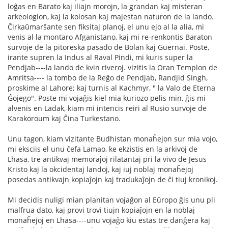
loĝas en Barato kaj iliajn morojn, la grandan kaj misteran
arkeologion, kaj la kolosan kaj majestan naturon de la lando.
Ĉirkaŭmarŝante sen fiksitaj planoj, el unu ejo al la alia, mi
venis al la montaro Afganistano, kaj mi re-renkontis Baraton
survoje de la pitoreska pasado de Bolan kaj Guernai. Poste,
irante supren la Indus al Raval Pindi, mi kuris super la
Pendjab----la lando de kvin riveroj. vizitis la Oran Templon de
Amritsa---- la tombo de la Reĝo de Pendjab, Randjid Singh,
proskime al Lahore; kaj turnis al Kachmyr, " la Valo de Eterna
Ĝojego". Poste mi vojaĝis kiel mia kuriozo pelis min, ĝis mi
alvenis en Ladak, kiam mi intencis reiri al Rusio survoje de
Karakoroum kaj Ĉina Turkestano.
Unu tagon, kiam vizitante Budhistan monaĥejon sur mia vojo,
mi eksciis el unu ĉefa Lamao, ke ekzistis en la arkivoj de
Lhasa, tre antikvaj memoraĵoj rilatantaj pri la vivo de Jesus
Kristo kaj la okcidentaj landoj, kaj iuj noblaj monaĥejoj
posedas antikvajn kopiaĵojn kaj tradukaĵojn de ĉi tiuj kronikoj.
Mi decidis nuligi mian planitan vojaĝon al Eŭropo ĝis unu pli
malfrua dato, kaj provi trovi tiujn kopiaĵojn en la noblaj
monaĥejoj en Lhasa----unu vojaĝo kiu estas tre danĝera kaj