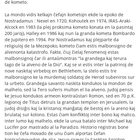
de kometo.
La mondo vidis kelkajn ĉefajn kometojn ekde la epoko de
Nostradamus : Nexel en 1720, Kohoutek en 1974, IRAS-Araki-
Alcock en 1983 (la plej proksima kometo konata en la pasintaj
200 jaroj), Halley en 1986 kaj nun la granda kometa Bombardo
de Jupitero en 1994. Por Nostradamus kaj plejparte da
religiuloj de la Mezepoko, kometo ĉiam estis malbonsigno de
alvenonta katastrofo. Fakte, ĉiuj ĉielaj fenomenoj estas
malbonsignoj ĉar ili antaŭmontras "la grandega kaj terura
tago de la alveno de la Dio". Kaj se vi estis inter la patrinoj de
nove naskitaj virbeboj en Bethlehem, la stelo estis tre
malbonsigno ke la murdemaj soldatoj de Herod subeniros sur
la urbeto. Grandega savanto naskita kondukos la mondon de
malhelo, sed la Tero suferis multon el lia alveno. Judoj pensis
ke Jesuo kondukos armeon kontraŭstari Romon, sed en 70 p.K.
legionoj de Titus detruis la grandan templon en Jerusalem, la
judoj disiĝis kaj la kristanoj manĝataj de bestoj en la areno kaj
brulataj sur kolono. Estas ĉiam konfliktoj inter bono kaj malico,
inter lumo kaj malhelo, ekde la unua batalo inter Michael kaj
Lucifer por mastrado al la Paradizo. Historio registras bone
tion ke ĉefa movado de unu ĉiam alportas ĉefan
kontraŭmovadon de alia. Jesuo ricevis la Sanktan Spiriton