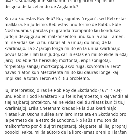
okazis, subakvigonte Skotlandon sub glacion kaj insulo
disigota de la ĉeflando de Anglando?
Kiu aŭ kio estas Roy Reb? Roy signifas "reĝon", sed Reb estas
malklara. En Judismo, Reb estas unu formo de Rabbi. Eble
Nostradamus parolas pri granda trompanto kiu kondukos
Judojn devojiĝi aŭ en malkonsenton unu kun la alia. Tamen,
mi ne vidas kiel ĉi tiu rilatas al la unuaj du linioj de la
kvarliniaĵo. La 27 jarojn longa milito en la unua kvarliniaĵo
povus facile rilati kun Judoj, ĉar ili estas en milito ekde la 60aj
jaroj; Do eble "la herezuloj mortontaj, enprizonigotaj,
forpelotaj/ sangaj mortkorpoj, akvo ruĝa, kovronta la Tero"
havas rilaton kun Mezorienta milito kiu daŭras longe, kaj
implikas la tutan Teron en ĉi tiu problemo.
Iuj interpretisoj diras ke Rob Roy de Skotlando (1671-1734),
unu Robin Hood karaktero kiu ŝtelis hejmbestojn kaj vendis al
siaj najbaroj protekton. Mi ne vidas kiel tiu rilatas kun ĉi tiuj
kvarliniaĵoj. Erika Cheetham kredas ke la dua kvarliniaĵo
rilatas kun Usona nuklea armilaro instalata en Skotlando pro
la permeso de la estro de Londono, kio kaŭzis multon da
malkomforto por ĉi tiuj tri registaroj, plejparte, el iliaj propraj
popoloj. Fakte, mi (la aŭtoro de la libro) emas preni pli larĝan