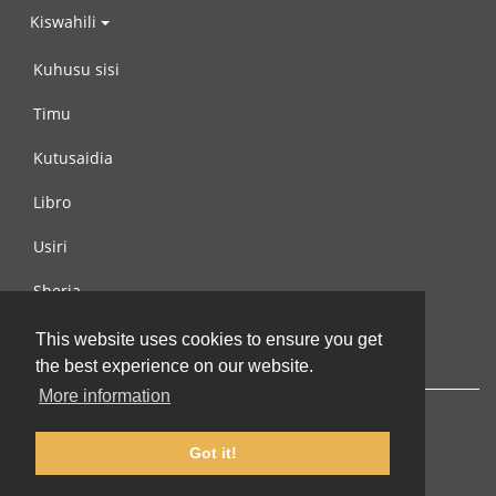
Kiswahili
Kuhusu sisi
Timu
Kutusaidia
Libro
Usiri
Sheria
Wasiliana na si
This website uses cookies to ensure you get
the best experience on our website.
More information
Got it!
© 2002-2026 lernu.net |
Impressum