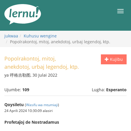
Kwa
maudhui
orod
jukwaa
Kuhusu wengine
Popolrakontoj, mitoj, anekdotoj, urbaj legendoj, ktp.
Popolrakontoj, mitoj,
Kujibu
anekdotoj, urbaj legendoj, ktp.
ya 呼格吉勒图, 30 Julai 2022
Ujumbe:
109
Lugha:
Esperanto
Qoysiletu
(
Wasifu wa mtumiaji
)
24 Aprili 2024 10:30:09 alasiri
Profetaĵoj de Nostradamus