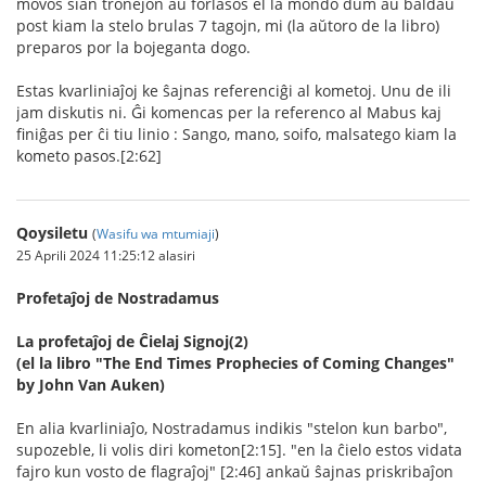
movos sian tronejon aŭ forlasos el la mondo dum aŭ baldaŭ
post kiam la stelo brulas 7 tagojn, mi (la aŭtoro de la libro)
preparos por la bojeganta dogo.
Estas kvarliniaĵoj ke ŝajnas referenciĝi al kometoj. Unu de ili
jam diskutis ni. Ĝi komencas per la referenco al Mabus kaj
finiĝas per ĉi tiu linio : Sango, mano, soifo, malsatego kiam la
kometo pasos.[2:62]
Qoysiletu
(
Wasifu wa mtumiaji
)
25 Aprili 2024 11:25:12 alasiri
Profetaĵoj de Nostradamus
La profetaĵoj de Ĉielaj Signoj(2)
(el la libro "The End Times Prophecies of Coming Changes"
by John Van Auken)
En alia kvarliniaĵo, Nostradamus indikis "stelon kun barbo",
supozeble, li volis diri kometon[2:15]. "en la ĉielo estos vidata
fajro kun vosto de flagraĵoj" [2:46] ankaŭ ŝajnas priskribaĵon