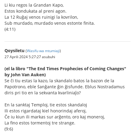
Li kiu regos la Grandan Kapo,
Estos kondukata al preni agon.
La 12 Ruĝaj venos ruinigi la kovrilon,
Sub murdado, murdado venos estonte finita.
(4:11)
Qoysiletu
(
Wasifu wa mtumiaji
)
27 Aprili 2024 5:27:27 asubuhi
(el la libro "The End Times Prophecies of Coming Changes"
by John Van Auken)
Se ĉi tiu estas la kazo, la skandalo batos la bazon de la
Papotrono, eble ŝanĝante ĝin ĝisfunde. Eblus Nostradamus
diris pri tio en la sekvanta kvarliniaĵo?
En la sanktaj Temploj, tie estos skandaloj
Ili estos rigardataj kiel honorindaj aferoj,
Ĉe iu kiun ili markas sur arĝento, oro kaj moneroj,
La fino estos tormentoj tre strange.
(9:6)