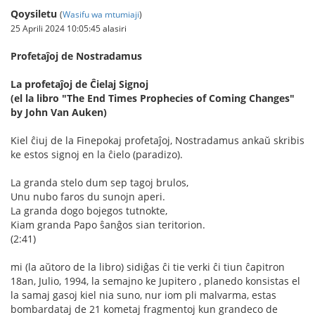
Qoysiletu
(
Wasifu wa mtumiaji
)
25 Aprili 2024 10:05:45 alasiri
Profetaĵoj de Nostradamus
La profetaĵoj de Ĉielaj Signoj
(el la libro "The End Times Prophecies of Coming Changes"
by John Van Auken)
Kiel ĉiuj de la Finepokaj profetaĵoj, Nostradamus ankaŭ skribis
ke estos signoj en la ĉielo (paradizo).
La granda stelo dum sep tagoj brulos,
Unu nubo faros du sunojn aperi.
La granda dogo bojegos tutnokte,
Kiam granda Papo ŝanĝos sian teritorion.
(2:41)
mi (la aŭtoro de la libro) sidiĝas ĉi tie verki ĉi tiun ĉapitron
18an, Julio, 1994, la semajno ke Jupitero , planedo konsistas el
la samaj gasoj kiel nia suno, nur iom pli malvarma, estas
bombardataj de 21 kometaj fragmentoj kun grandeco de