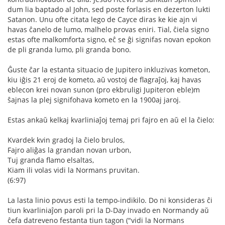
dum lia baptado al John, sed poste forlasis en dezerton lukti
Satanon. Unu ofte citata lego de Cayce diras ke kie ajn vi
havas ĉanelo de lumo, malhelo provas eniri. Tial, ĉiela signo
estas ofte malkomforta signo, eĉ se ĝi signifas novan epokon
de pli granda lumo, pli granda bono.
Ĝuste ĉar la estanta situacio de Jupitero inkluzivas kometon,
kiu iĝis 21 eroj de kometo, aŭ vostoj de flagraĵoj, kaj havas
eblecon krei novan sunon (pro ekbruligi Jupiteron eble)m
ŝajnas la plej signifohava kometo en la 1900aj jaroj.
Estas ankaŭ kelkaj kvarliniaĵoj temaj pri fajro en aŭ el la ĉielo:
Kvardek kvin gradoj la ĉielo brulos,
Fajro aliĝas la grandan novan urbon,
Tuj granda flamo elsaltas,
Kiam ili volas vidi la Normans pruvitan.
(6:97)
La lasta linio povus esti la tempo-indikilo. Do ni konsideras ĉi
tiun kvarliniaĵon paroli pri la D-Day invado en Normandy aŭ
ĉefa datreveno festanta tiun tagon ("vidi la Normans