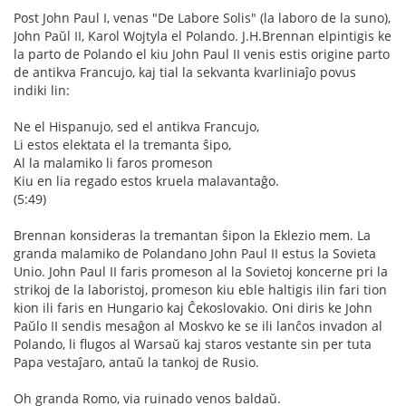
Post John Paul I, venas "De Labore Solis" (la laboro de la suno),
John Paŭl II, Karol Wojtyla el Polando. J.H.Brennan elpintigis ke
la parto de Polando el kiu John Paul II venis estis origine parto
de antikva Francujo, kaj tial la sekvanta kvarliniaĵo povus
indiki lin:
Ne el Hispanujo, sed el antikva Francujo,
Li estos elektata el la tremanta ŝipo,
Al la malamiko li faros promeson
Kiu en lia regado estos kruela malavantaĝo.
(5:49)
Brennan konsideras la tremantan ŝipon la Eklezio mem. La
granda malamiko de Polandano John Paul II estus la Sovieta
Unio. John Paul II faris promeson al la Sovietoj koncerne pri la
strikoj de la laboristoj, promeson kiu eble haltigis ilin fari tion
kion ili faris en Hungario kaj Ĉekoslovakio. Oni diris ke John
Paŭlo II sendis mesaĝon al Moskvo ke se ili lanĉos invadon al
Polando, li flugos al Warsaŭ kaj staros vestante sin per tuta
Papa vestaĵaro, antaŭ la tankoj de Rusio.
Oh granda Romo, via ruinado venos baldaŭ.