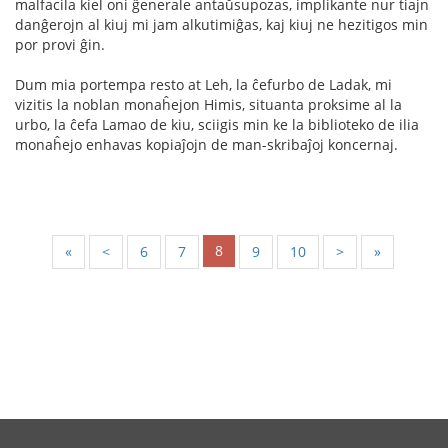
malfacila kiel oni ĝenerale antaŭsupozas, implikante nur tiajn
danĝerojn al kiuj mi jam alkutimiĝas, kaj kiuj ne hezitigos min
por provi ĝin.
Dum mia portempa resto at Leh, la ĉefurbo de Ladak, mi
vizitis la noblan monaĥejon Himis, situanta proksime al la
urbo, la ĉefa Lamao de kiu, sciigis min ke la biblioteko de ilia
monaĥejo enhavas kopiaĵojn de man-skribaĵoj koncernaj.
8
«
<
6
7
9
10
>
»