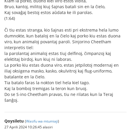
Kiam la porko, duono kiel viro estos vidita,
Bruo, kantoj, militoj kiuj ŝajnas batali sin en la ĉielo,
Kaj sovaĝaj bestoj estos aŭdata ke ili parolas.
(1:64)
Ĉi tiu estas stranga, kio ŝajnas esti pri ekstrema hela lumo
dumnokte, kun bataloj en la ĉielo kaj porko kiu estas duona
viro, kun animaloj povantaj paroli. Sinjorino Cheetham
interpretis tiel:
la parolantaj animaloj estas tiuj delfinoj, ĉimpanzoj kaj
elektitaj birdoj, kun kiuj ni laboras.
La porko kiu estas duona viro, estas jetpilotoj modernaj en
iliaj oksigena masko, kasko, okulvitroj kaj flug-uniformo,
batalante en la ĉielo.
Tia batalo faras la nokton tiel hela kiel tago.
Kaj la bomboj tremigas la teron kun bruoj.
Do se S-ino Cheetham pravas, tiu ne rilatas kun la Teraj
ŝanĝoj.
Qoysiletu
(
Wasifu wa mtumiaji
)
27 Aprili 2024 10:26:45 alasiri