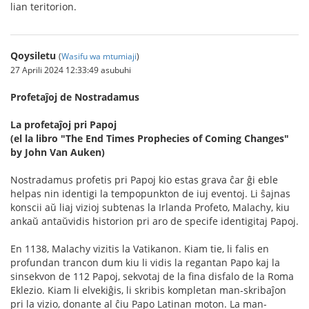
lian teritorion.
Qoysiletu
(
Wasifu wa mtumiaji
)
27 Aprili 2024 12:33:49 asubuhi
Profetaĵoj de Nostradamus
La profetaĵoj pri Papoj
(el la libro "The End Times Prophecies of Coming Changes"
by John Van Auken)
Nostradamus profetis pri Papoj kio estas grava ĉar ĝi eble
helpas nin identigi la tempopunkton de iuj eventoj. Li ŝajnas
konscii aŭ liaj vizioj subtenas la Irlanda Profeto, Malachy, kiu
ankaŭ antaŭvidis historion pri aro de specife identigitaj Papoj.
En 1138, Malachy vizitis la Vatikanon. Kiam tie, li falis en
profundan trancon dum kiu li vidis la regantan Papo kaj la
sinsekvon de 112 Papoj, sekvotaj de la fina disfalo de la Roma
Eklezio. Kiam li elvekiĝis, li skribis kompletan man-skribaĵon
pri la vizio, donante al ĉiu Papo Latinan moton. La man-