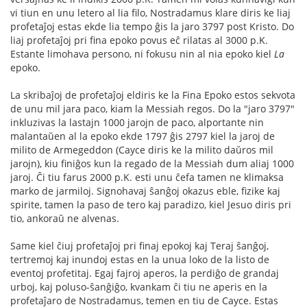
vi tiun en unu letero al lia filo, Nostradamus klare diris ke liaj
profetaĵoj estas ekde lia tempo ĝis la jaro 3797 post Kristo. Do
liaj profetaĵoj pri fina epoko povus eĉ rilatas al 3000 p.K.
Estante limohava persono, ni fokusu nin al nia epoko kiel
La
epoko.
La skribaĵoj de profetaĵoj eldiris ke la Fina Epoko estos sekvota
de unu mil jara paco, kiam la Messiah regos. Do la "jaro 3797"
inkluzivas la lastajn 1000 jarojn de paco, alportante nin
malantaŭen al la epoko ekde 1797 ĝis 2797 kiel la jaroj de
milito de Armegeddon (Cayce diris ke la milito daŭros mil
jarojn), kiu finiĝos kun la regado de la Messiah dum aliaj 1000
jaroj. Ĉi tiu farus 2000 p.K. esti unu ĉefa tamen ne klimaksa
marko de jarmiloj. Signohavaj ŝanĝoj okazus eble, fizike kaj
spirite, tamen la paso de tero kaj paradizo, kiel Jesuo diris pri
tio, ankoraŭ ne alvenas.
Same kiel ĉiuj profetaĵoj pri finaj epokoj kaj Teraj ŝanĝoj,
tertremoj kaj inundoj estas en la unua loko de la listo de
eventoj profetitaj. Egaj fajroj aperos, la perdiĝo de grandaj
urboj, kaj poluso-ŝanĝiĝo, kvankam ĉi tiu ne aperis en la
profetaĵaro de Nostradamus, temen en tiu de Cayce. Estas