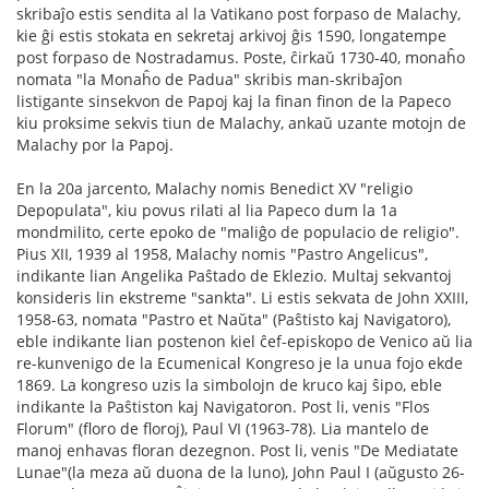
skribaĵo estis sendita al la Vatikano post forpaso de Malachy,
kie ĝi estis stokata en sekretaj arkivoj ĝis 1590, longatempe
post forpaso de Nostradamus. Poste, ĉirkaŭ 1730-40, monaĥo
nomata "la Monaĥo de Padua" skribis man-skribaĵon
listigante sinsekvon de Papoj kaj la finan finon de la Papeco
kiu proksime sekvis tiun de Malachy, ankaŭ uzante motojn de
Malachy por la Papoj.
En la 20a jarcento, Malachy nomis Benedict XV "religio
Depopulata", kiu povus rilati al lia Papeco dum la 1a
mondmilito, certe epoko de "maliĝo de populacio de religio".
Pius XII, 1939 al 1958, Malachy nomis "Pastro Angelicus",
indikante lian Angelika Paŝtado de Eklezio. Multaj sekvantoj
konsideris lin ekstreme "sankta". Li estis sekvata de John XXIII,
1958-63, nomata "Pastro et Naŭta" (Paŝtisto kaj Navigatoro),
eble indikante lian postenon kiel ĉef-episkopo de Venico aŭ lia
re-kunvenigo de la Ecumenical Kongreso je la unua fojo ekde
1869. La kongreso uzis la simbolojn de kruco kaj ŝipo, eble
indikante la Paŝtiston kaj Navigatoron. Post li, venis "Flos
Florum" (floro de floroj), Paul VI (1963-78). Lia mantelo de
manoj enhavas floran dezegnon. Post li, venis "De Mediatate
Lunae"(la meza aŭ duona de la luno), John Paul I (aŭgusto 26-