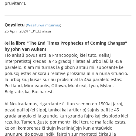
pruvitan").
Qoysiletu
(
Wasifu wa mtumiaji
)
26 Aprili 2024 1:31:33 alasiri
(el la libro "The End Times Prophecies of Coming Changes"
by John Van Auken)
Tio ankaŭ povus esti la Francpopoloj kiel tuto. Kelkaj
interpretistoj kredas la 45 gradoj rilatas al urbo laŭ la 45a
paralelo. Kiam mi turnas la globon antaŭ mi, supozante ke
polusoj estas ankoraŭ relative proksima al nia nuna situacio,
la urboj kiuj kuŝas sur aŭ proksim'al la 45a paralelo estas:
Portland, Minneapolis, Ottawa, Montreal, Lyon, Mylan,
Belgrade, kaj Bucharest.
Al Nostradamus, rigardante ĉi tiun scenon en 1500aj jaroj,
pezaj pafiloj (el ŝipoj, tankoj kaj artilerio) ŝajnis pafi je 45
grada angulo el la grundo, kun granda fajro kaj eksplodo kiel
rezulto. Tamen, ĝuste por montri kiel terure malfacila estas,
ke oni komprenas ĉi tiujn kvarliniaĵojn kun antaŭvido
ununure, tio povus indiki fajrojn sur montetoj ĉirkaŭ la