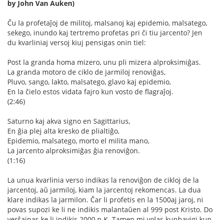
by John Van Auken)
Ĉu la profetaĵoj de militoj, malsanoj kaj epidemio, malsatego,
sekego, inundo kaj tertremo profetas pri ĉi tiu jarcento? Jen
du kvarliniaj versoj kiuj pensigas onin tiel:
Post la granda homa mizero, unu pli mizera alproksimiĝas.
La granda motoro de ciklo de jarmiloj renoviĝas,
Pluvo, sango, lakto, malsatego, glavo kaj epidemio,
En la ĉielo estos vidata fajro kun vosto de flagraĵoj.
(2:46)
Saturno kaj akva signo en Sagittarius,
En ĝia plej alta kresko de plialtiĝo,
Epidemio, malsatego, morto el milita mano,
La jarcento alproksimiĝas ĝia renoviĝon.
(1:16)
La unua kvarlinia verso indikas la renoviĝon de cikloj de la
jarcentoj, aŭ jarmiloj, kiam la jarcentoj rekomencas. La dua
klare indikas la jarmilon. Ĉar li profetis en la 1500aj jaroj, ni
povas supozi ke li ne indikis malantaŭen al 999 post Kristo. Do
verŝajnas ke li indikis 2000 p.K. Tamen mi volas kunhavigi kun