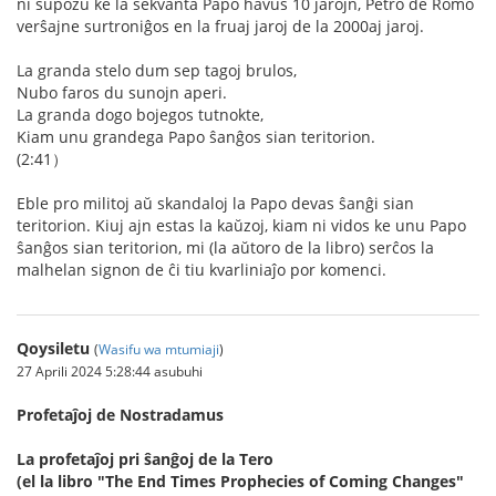
ni supozu ke la sekvanta Papo havus 10 jarojn, Petro de Romo
verŝajne surtroniĝos en la fruaj jaroj de la 2000aj jaroj.
La granda stelo dum sep tagoj brulos,
Nubo faros du sunojn aperi.
La granda dogo bojegos tutnokte,
Kiam unu grandega Papo ŝanĝos sian teritorion.
(2:41）
Eble pro militoj aŭ skandaloj la Papo devas ŝanĝi sian
teritorion. Kiuj ajn estas la kaŭzoj, kiam ni vidos ke unu Papo
ŝanĝos sian teritorion, mi (la aŭtoro de la libro) serĉos la
malhelan signon de ĉi tiu kvarliniaĵo por komenci.
Qoysiletu
(
Wasifu wa mtumiaji
)
27 Aprili 2024 5:28:44 asubuhi
Profetaĵoj de Nostradamus
La profetaĵoj pri ŝanĝoj de la Tero
(el la libro "The End Times Prophecies of Coming Changes"