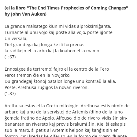
(el la libro "The End Times Prophecies of Coming Changes"
by John Van Auken)
La granda malsatego kiun mi vidas alproksimiĝanta,
Turnante al unu vojo kaj poste alia vojo, poste iĝonte
Universala,
Tiel grandega kaj longa ke ili forprenas
la radikojn el la arbo kaj la knabon el la mamo.
(1:67)
Ennosigee (la tertremo) fajro el la centro de la Tero
Faros tremon ĉie en la Novjorko,
Du grandegaj ŝtonoj batalos longe unu kontraŭ la alia,
Poste, Arethusa ruĝigos la novan riveron.
(1:87)
Arethusa estas el la Greka mitologio. Arethusa estis nimfo de
arbaro kaj unu de la servistoj de Artemis (diino de la luno,
ĝemela fratino de Apolo. Alfeuso, dio de rivero, vidis ŝin sin-
banantan en rivereto kaj provis brakumi ŝin. Kiel ŝi eskapis
sub la maro, ŝi petis al Artemis helpon kaj ŝanĝis sin en
fonton. Oni kredas ke Alfeuso, en la formo de rivero, fluante