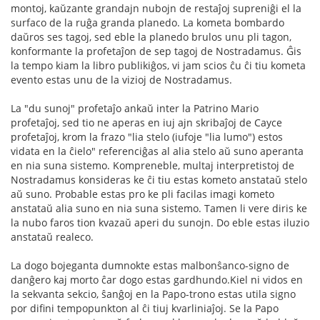
montoj, kaŭzante grandajn nubojn de restaĵoj supreniĝi el la
surfaco de la ruĝa granda planedo. La kometa bombardo
daŭros ses tagoj, sed eble la planedo brulos unu pli tagon,
konformante la profetaĵon de sep tagoj de Nostradamus. Ĝis
la tempo kiam la libro publikiĝos, vi jam scios ĉu ĉi tiu kometa
evento estas unu de la vizioj de Nostradamus.
La "du sunoj" profetaĵo ankaŭ inter la Patrino Mario
profetaĵoj, sed tio ne aperas en iuj ajn skribaĵoj de Cayce
profetaĵoj, krom la frazo "lia stelo (iufoje "lia lumo") estos
vidata en la ĉielo" referenciĝas al alia stelo aŭ suno aperanta
en nia suna sistemo. Kompreneble, multaj interpretistoj de
Nostradamus konsideras ke ĉi tiu estas kometo anstataŭ stelo
aŭ suno. Probable estas pro ke pli facilas imagi kometo
anstataŭ alia suno en nia suna sistemo. Tamen li vere diris ke
la nubo faros tion kvazaŭ aperi du sunojn. Do eble estas iluzio
anstataŭ realeco.
La dogo bojeganta dumnokte estas malbonŝanco-signo de
danĝero kaj morto ĉar dogo estas gardhundo.Kiel ni vidos en
la sekvanta sekcio, ŝanĝoj en la Papo-trono estas utila signo
por difini tempopunkton al ĉi tiuj kvarliniaĵoj. Se la Papo