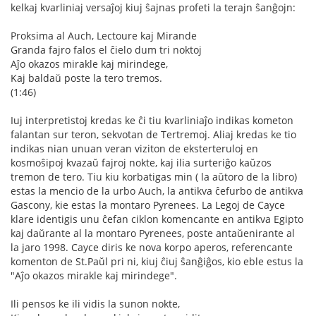
kelkaj kvarliniaj versaĵoj kiuj ŝajnas profeti la terajn ŝanĝojn:
Proksima al Auch, Lectoure kaj Mirande
Granda fajro falos el ĉielo dum tri noktoj
Aĵo okazos mirakle kaj mirindege,
Kaj baldaŭ poste la tero tremos.
(1:46)
Iuj interpretistoj kredas ke ĉi tiu kvarliniaĵo indikas kometon
falantan sur teron, sekvotan de Tertremoj. Aliaj kredas ke tio
indikas nian unuan veran viziton de eksterteruloj en
kosmoŝipoj kvazaŭ fajroj nokte, kaj ilia surteriĝo kaŭzos
tremon de tero. Tiu kiu korbatigas min ( la aŭtoro de la libro)
estas la mencio de la urbo Auch, la antikva ĉefurbo de antikva
Gascony, kie estas la montaro Pyrenees. La Legoj de Cayce
klare identigis unu ĉefan ciklon komencante en antikva Egipto
kaj daŭrante al la montaro Pyrenees, poste antaŭenirante al
la jaro 1998. Cayce diris ke nova korpo aperos, referencante
komenton de St.Paŭl pri ni, kiuj ĉiuj ŝanĝiĝos, kio eble estus la
"Aĵo okazos mirakle kaj mirindege".
Ili pensos ke ili vidis la sunon nokte,