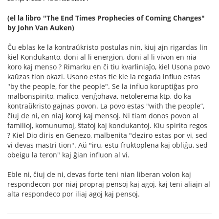
(el la libro "The End Times Prophecies of Coming Changes"
by John Van Auken)
Ĉu eblas ke la kontraŭkristo postulas nin, kiuj ajn rigardas lin
kiel Kondukanto, doni al li energion, doni al li vivon en nia
koro kaj menso ? Rimarku en ĉi tiu kvarliniaĵo, kiel Usona povo
kaŭzas tion okazi. Usono estas tie kie la regada influo estas
"by the people, for the people". Se la influo koruptiĝas pro
malbonspirito, malico, venĝohava, netolerema ktp, do ka
kontraŭkristo gajnas povon. La povo estas "with the people“,
ĉiuj de ni, en niaj koroj kaj mensoj. Ni tiam donos povon al
familioj, komunumoj, ŝtatoj kaj kondukantoj. Kiu spirito regos
? Kiel Dio diris en Genezo, malbenita "deziro estas por vi, sed
vi devas mastri tion". Aŭ "iru, estu fruktoplena kaj obliĝu, sed
obeigu la teron" kaj ĝian influon al vi.
Eble ni, ĉiuj de ni, devas forte teni nian liberan volon kaj
respondecon por niaj propraj pensoj kaj agoj, kaj teni aliajn al
alta respondeco por iliaj agoj kaj pensoj.