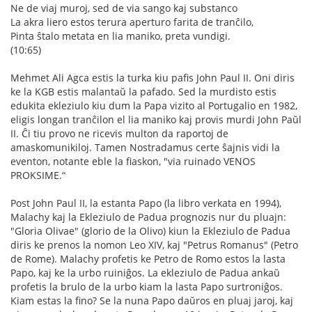
Ne de viaj muroj, sed de via sango kaj substanco
La akra liero estos terura aperturo farita de tranĉilo,
Pinta ŝtalo metata en lia maniko, preta vundigi.
(10:65)
Mehmet Ali Agca estis la turka kiu pafis John Paul II. Oni diris
ke la KGB estis malantaŭ la pafado. Sed la murdisto estis
edukita ekleziulo kiu dum la Papa vizito al Portugalio en 1982,
eligis longan tranĉilon el lia maniko kaj provis murdi John Paŭl
II. Ĉi tiu provo ne ricevis multon da raportoj de
amaskomunikiloj. Tamen Nostradamus certe ŝajnis vidi la
eventon, notante eble la fiaskon, "via ruinado VENOS
PROKSIME.“
Post John Paul II, la estanta Papo (la libro verkata en 1994),
Malachy kaj la Ekleziulo de Padua prognozis nur du pluajn:
"Gloria Olivae" (glorio de la Olivo) kiun la Ekleziulo de Padua
diris ke prenos la nomon Leo XIV, kaj "Petrus Romanus" (Petro
de Rome). Malachy profetis ke Petro de Romo estos la lasta
Papo, kaj ke la urbo ruiniĝos. La ekleziulo de Padua ankaŭ
profetis la brulo de la urbo kiam la lasta Papo surtroniĝos.
Kiam estas la fino? Se la nuna Papo daŭros en pluaj jaroj, kaj