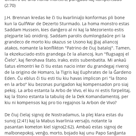
(2:70)
J.H. Brennan kredas ke ĉi tiu kvarliniaĵo konformas pli bone
kun la GulfWar de Dezerto Sturmado. La homa monstro estas
Saddam Hussein, kies danĝero al ni kaj la Mezoriento estis
plejparte laŭ onidiroj. Saddam parolis dumlongdaŭre pri la
grandeco de morto kiu okazus se Usono kaj ĝiaj aliancoj
atakos, nomante la konflikton "Patrino de ĉiuj bataloj". Tamen,
la ekzekuciado estis grandega ĉe la aliancoj, kun "flugsagoj el
Ĉielo", kaj fierohava ŝtato, Irako, estis subenbatita. Mi ankaŭ
ŝatus elmontri ke ĉi tiu estas nacio inter du grandegaj riveroj
de la origino de Homaro, la Tigris kaj Euphrates de la Ĝardeno
Eden. Ĉu eblus ĉi tiu esti tiu kiu havas implicon pri "la ŝtono
en la arbo" kiu bezonas purigadon kaj kompensadon pro siaj
pekoj. La arbo estanta la Arbo de Vivo, el kiu ni estis forpelitaj,
kaj la ŝtono estanta la tabuloj de la Dek Komandamentoj, per
kiu ni kompensos kaj pro tio regajnos la Arbon de Vivo?
De ĉiuj ĉielaj signoj de Nostradamus, la plej klara estas du
sunoj (2:41) kaj la Mabus kvarlinia versaĵo, notante la
pasantan kometon kiel signo(2:62). Ambaŭ estas signoj de
malbonepokoj, venĝo, morto, bojado kaj unu Papo ŝanĝanta