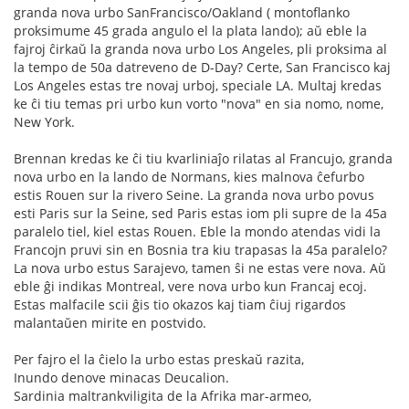
granda nova urbo SanFrancisco/Oakland ( montoflanko
proksimume 45 grada angulo el la plata lando); aŭ eble la
fajroj ĉirkaŭ la granda nova urbo Los Angeles, pli proksima al
la tempo de 50a datreveno de D-Day? Certe, San Francisco kaj
Los Angeles estas tre novaj urboj, speciale LA. Multaj kredas
ke ĉi tiu temas pri urbo kun vorto "nova" en sia nomo, nome,
New York.
Brennan kredas ke ĉi tiu kvarliniaĵo rilatas al Francujo, granda
nova urbo en la lando de Normans, kies malnova ĉefurbo
estis Rouen sur la rivero Seine. La granda nova urbo povus
esti Paris sur la Seine, sed Paris estas iom pli supre de la 45a
paralelo tiel, kiel estas Rouen. Eble la mondo atendas vidi la
Francojn pruvi sin en Bosnia tra kiu trapasas la 45a paralelo?
La nova urbo estus Sarajevo, tamen ŝi ne estas vere nova. Aŭ
eble ĝi indikas Montreal, vere nova urbo kun Francaj ecoj.
Estas malfacile scii ĝis tio okazos kaj tiam ĉiuj rigardos
malantaŭen mirite en postvido.
Per fajro el la ĉielo la urbo estas preskaŭ razita,
Inundo denove minacas Deucalion.
Sardinia maltrankviligita de la Afrika mar-armeo,