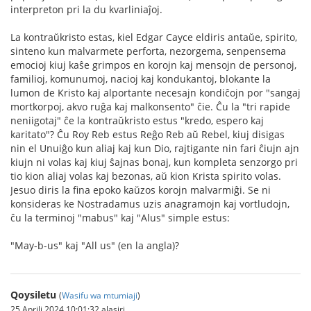
interpreton pri la du kvarliniaĵoj.
La kontraŭkristo estas, kiel Edgar Cayce eldiris antaŭe, spirito,
sinteno kun malvarmete perforta, nezorgema, senpensema
emocioj kiuj kaŝe grimpos en korojn kaj mensojn de personoj,
familioj, komunumoj, nacioj kaj kondukantoj, blokante la
lumon de Kristo kaj alportante necesajn kondiĉojn por "sangaj
mortkorpoj, akvo ruĝa kaj malkonsento" ĉie. Ĉu la "tri rapide
neniigotaj" ĉe la kontraŭkristo estus "kredo, espero kaj
karitato"? Ĉu Roy Reb estus Reĝo Reb aŭ Rebel, kiuj disigas
nin el Unuiĝo kun aliaj kaj kun Dio, rajtigante nin fari ĉiujn ajn
kiujn ni volas kaj kiuj ŝajnas bonaj, kun kompleta senzorgo pri
tio kion aliaj volas kaj bezonas, aŭ kion Krista spirito volas.
Jesuo diris la fina epoko kaŭzos korojn malvarmiĝi. Se ni
konsideras ke Nostradamus uzis anagramojn kaj vortludojn,
ĉu la terminoj "mabus" kaj "Alus" simple estus:
"May-b-us" kaj "All us" (en la angla)?
Qoysiletu
(
Wasifu wa mtumiaji
)
25 Aprili 2024 10:01:32 alasiri