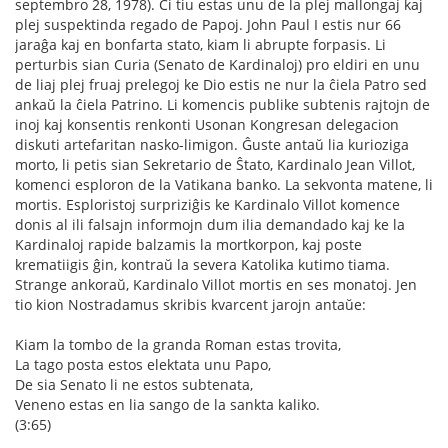
septembro 28, 1978). Ĉi tiu estas unu de la plej mallongaj kaj
plej suspektinda regado de Papoj. John Paul I estis nur 66
jaraĝa kaj en bonfarta stato, kiam li abrupte forpasis. Li
perturbis sian Curia (Senato de Kardinaloj) pro eldiri en unu
de liaj plej fruaj prelegoj ke Dio estis ne nur la ĉiela Patro sed
ankaŭ la ĉiela Patrino. Li komencis publike subtenis rajtojn de
inoj kaj konsentis renkonti Usonan Kongresan delegacion
diskuti artefaritan nasko-limigon. Ĝuste antaŭ lia kurioziga
morto, li petis sian Sekretario de Ŝtato, Kardinalo Jean Villot,
komenci esploron de la Vatikana banko. La sekvonta matene, li
mortis. Esploristoj surpriziĝis ke Kardinalo Villot komence
donis al ili falsajn informojn dum ilia demandado kaj ke la
Kardinaloj rapide balzamis la mortkorpon, kaj poste
krematiigis ĝin, kontraŭ la severa Katolika kutimo tiama.
Strange ankoraŭ, Kardinalo Villot mortis en ses monatoj. Jen
tio kion Nostradamus skribis kvarcent jarojn antaŭe:
Kiam la tombo de la granda Roman estas trovita,
La tago posta estos elektata unu Papo,
De sia Senato li ne estos subtenata,
Veneno estas en lia sango de la sankta kaliko.
(3:65)