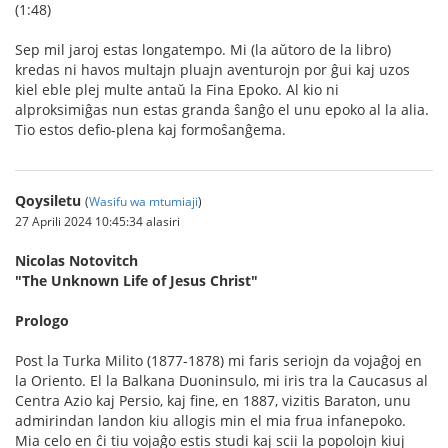
(1:48)
Sep mil jaroj estas longatempo. Mi (la aŭtoro de la libro)
kredas ni havos multajn pluajn aventurojn por ĝui kaj uzos
kiel eble plej multe antaŭ la Fina Epoko. Al kio ni
alproksimiĝas nun estas granda ŝanĝo el unu epoko al la alia.
Tio estos defio-plena kaj formoŝanĝema.
Qoysiletu
(
Wasifu wa mtumiaji
)
27 Aprili 2024 10:45:34 alasiri
Nicolas Notovitch
"The Unknown Life of Jesus Christ"
Prologo
Post la Turka Milito (1877-1878) mi faris seriojn da vojaĝoj en
la Oriento. El la Balkana Duoninsulo, mi iris tra la Caucasus al
Centra Azio kaj Persio, kaj fine, en 1887, vizitis Baraton, unu
admirindan landon kiu allogis min el mia frua infanepoko.
Mia celo en ĉi tiu vojaĝo estis studi kaj scii la popolojn kiuj