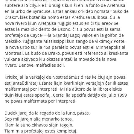
subtere al Sicily, kie li unuiĝis kun ŝi en la fonto de Arethusa
en la urbo de Syracuse. Estas ankaŭ orkideo nomata "buŝo de
Drako", kies botanika nomo estas Arethusa Bulbosa. Ĉu la
nova rivero kiun Arethusa ruĝigis estus en ĉi tiu areo? Se
estas la mez-okcidento de Usono, ĉi tiu povus esti la sama
profetaĵo de Cayce----la Grandaj Lagoj vakos en la golfon de
Meksiko, ruĝigante Mississippi kun sango de viktimoj? Poste,
la nova urbo sur la 45a paralelo povus esti el Minneapolis al
Montreal. La buŝo de Drako, povus esti referenco al kreskanta
vulkana aktivado kiu okazas antaŭ la movado de la nova
rivero. Denove, malfacilas scii.
Kritikoj al la verkaĵoj de Nostradamus diras ke ĉiuj ajn povas
esti antaŭdirataj uzante liajn kvarliniajn versaĵojn ĉar ili estas
malfermataj por interpreti. Mi (la aŭtoro de la libro) elektis
tiujn kiuj estas specifaj. Certe, lia specifa datiĝo de Julio 1999
ne povas malfermata por interpreti.
Dudek jaroj da la regado de la luno, pasas,
Sep mil jarojn alia monarko tenos,
Kiam la suno ekhavos siajn tagojn,
Tiam mia profetaĵoj estos kompletaj.