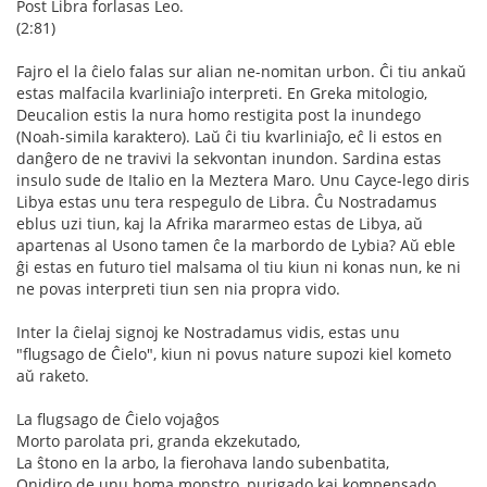
Post Libra forlasas Leo.
(2:81)
Fajro el la ĉielo falas sur alian ne-nomitan urbon. Ĉi tiu ankaŭ
estas malfacila kvarliniaĵo interpreti. En Greka mitologio,
Deucalion estis la nura homo restigita post la inundego
(Noah-simila karaktero). Laŭ ĉi tiu kvarliniaĵo, eĉ li estos en
danĝero de ne travivi la sekvontan inundon. Sardina estas
insulo sude de Italio en la Meztera Maro. Unu Cayce-lego diris
Libya estas unu tera respegulo de Libra. Ĉu Nostradamus
eblus uzi tiun, kaj la Afrika mararmeo estas de Libya, aŭ
apartenas al Usono tamen ĉe la marbordo de Lybia? Aŭ eble
ĝi estas en futuro tiel malsama ol tiu kiun ni konas nun, ke ni
ne povas interpreti tiun sen nia propra vido.
Inter la ĉielaj signoj ke Nostradamus vidis, estas unu
"flugsago de Ĉielo", kiun ni povus nature supozi kiel kometo
aŭ raketo.
La flugsago de Ĉielo vojaĝos
Morto parolata pri, granda ekzekutado,
La ŝtono en la arbo, la fierohava lando subenbatita,
Onidiro de unu homa monstro, purigado kaj kompensado