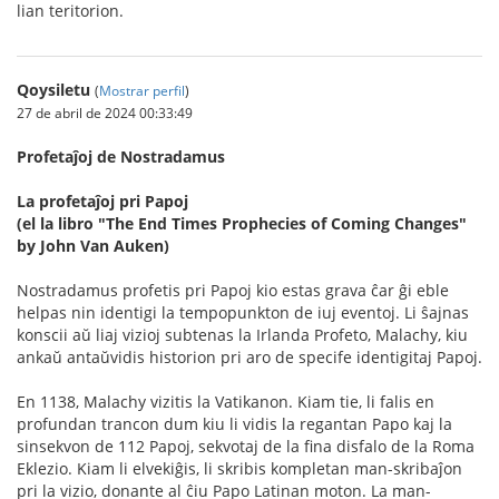
lian teritorion.
Qoysiletu
(
Mostrar perfil
)
27 de abril de 2024 00:33:49
Profetaĵoj de Nostradamus
La profetaĵoj pri Papoj
(el la libro "The End Times Prophecies of Coming Changes"
by John Van Auken)
Nostradamus profetis pri Papoj kio estas grava ĉar ĝi eble
helpas nin identigi la tempopunkton de iuj eventoj. Li ŝajnas
konscii aŭ liaj vizioj subtenas la Irlanda Profeto, Malachy, kiu
ankaŭ antaŭvidis historion pri aro de specife identigitaj Papoj.
En 1138, Malachy vizitis la Vatikanon. Kiam tie, li falis en
profundan trancon dum kiu li vidis la regantan Papo kaj la
sinsekvon de 112 Papoj, sekvotaj de la fina disfalo de la Roma
Eklezio. Kiam li elvekiĝis, li skribis kompletan man-skribaĵon
pri la vizio, donante al ĉiu Papo Latinan moton. La man-