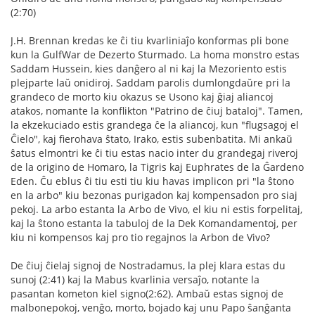
(2:70)
J.H. Brennan kredas ke ĉi tiu kvarliniaĵo konformas pli bone
kun la GulfWar de Dezerto Sturmado. La homa monstro estas
Saddam Hussein, kies danĝero al ni kaj la Mezoriento estis
plejparte laŭ onidiroj. Saddam parolis dumlongdaŭre pri la
grandeco de morto kiu okazus se Usono kaj ĝiaj aliancoj
atakos, nomante la konflikton "Patrino de ĉiuj bataloj". Tamen,
la ekzekuciado estis grandega ĉe la aliancoj, kun "flugsagoj el
Ĉielo", kaj fierohava ŝtato, Irako, estis subenbatita. Mi ankaŭ
ŝatus elmontri ke ĉi tiu estas nacio inter du grandegaj riveroj
de la origino de Homaro, la Tigris kaj Euphrates de la Ĝardeno
Eden. Ĉu eblus ĉi tiu esti tiu kiu havas implicon pri "la ŝtono
en la arbo" kiu bezonas purigadon kaj kompensadon pro siaj
pekoj. La arbo estanta la Arbo de Vivo, el kiu ni estis forpelitaj,
kaj la ŝtono estanta la tabuloj de la Dek Komandamentoj, per
kiu ni kompensos kaj pro tio regajnos la Arbon de Vivo?
De ĉiuj ĉielaj signoj de Nostradamus, la plej klara estas du
sunoj (2:41) kaj la Mabus kvarlinia versaĵo, notante la
pasantan kometon kiel signo(2:62). Ambaŭ estas signoj de
malbonepokoj, venĝo, morto, bojado kaj unu Papo ŝanĝanta