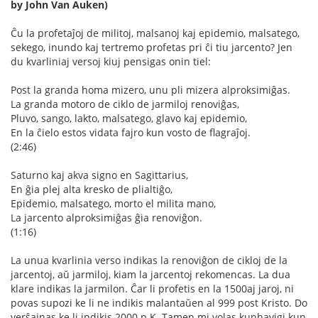
by John Van Auken)
Ĉu la profetaĵoj de militoj, malsanoj kaj epidemio, malsatego,
sekego, inundo kaj tertremo profetas pri ĉi tiu jarcento? Jen
du kvarliniaj versoj kiuj pensigas onin tiel:
Post la granda homa mizero, unu pli mizera alproksimiĝas.
La granda motoro de ciklo de jarmiloj renoviĝas,
Pluvo, sango, lakto, malsatego, glavo kaj epidemio,
En la ĉielo estos vidata fajro kun vosto de flagraĵoj.
(2:46)
Saturno kaj akva signo en Sagittarius,
En ĝia plej alta kresko de plialtiĝo,
Epidemio, malsatego, morto el milita mano,
La jarcento alproksimiĝas ĝia renoviĝon.
(1:16)
La unua kvarlinia verso indikas la renoviĝon de cikloj de la
jarcentoj, aŭ jarmiloj, kiam la jarcentoj rekomencas. La dua
klare indikas la jarmilon. Ĉar li profetis en la 1500aj jaroj, ni
povas supozi ke li ne indikis malantaŭen al 999 post Kristo. Do
verŝajnas ke li indikis 2000 p.K. Tamen mi volas kunhavigi kun