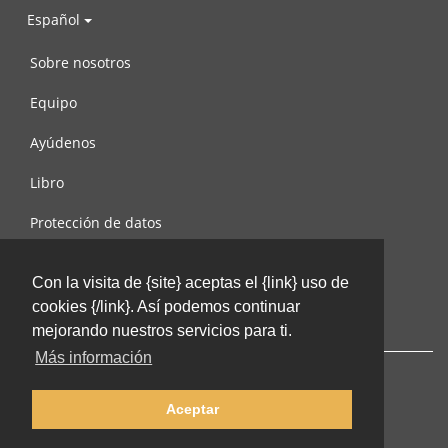
Español
Sobre nosotros
Equipo
Ayúdenos
Libro
Protección de datos
Condiciones de uso
Con la visita de {site} aceptas el {link} uso de
Contáctenos
cookies {/link}. Así podemos continuar
mejorando nuestros servicios para ti.
Más información
Aceptar
© 2002-2026 lernu.net |
Impressum