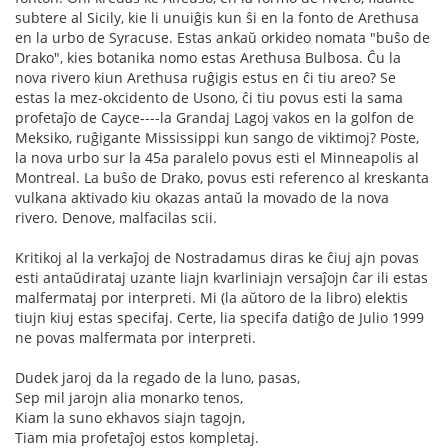
subtere al Sicily, kie li unuiĝis kun ŝi en la fonto de Arethusa
en la urbo de Syracuse. Estas ankaŭ orkideo nomata "buŝo de
Drako", kies botanika nomo estas Arethusa Bulbosa. Ĉu la
nova rivero kiun Arethusa ruĝigis estus en ĉi tiu areo? Se
estas la mez-okcidento de Usono, ĉi tiu povus esti la sama
profetaĵo de Cayce----la Grandaj Lagoj vakos en la golfon de
Meksiko, ruĝigante Mississippi kun sango de viktimoj? Poste,
la nova urbo sur la 45a paralelo povus esti el Minneapolis al
Montreal. La buŝo de Drako, povus esti referenco al kreskanta
vulkana aktivado kiu okazas antaŭ la movado de la nova
rivero. Denove, malfacilas scii.
Kritikoj al la verkaĵoj de Nostradamus diras ke ĉiuj ajn povas
esti antaŭdirataj uzante liajn kvarliniajn versaĵojn ĉar ili estas
malfermataj por interpreti. Mi (la aŭtoro de la libro) elektis
tiujn kiuj estas specifaj. Certe, lia specifa datiĝo de Julio 1999
ne povas malfermata por interpreti.
Dudek jaroj da la regado de la luno, pasas,
Sep mil jarojn alia monarko tenos,
Kiam la suno ekhavos siajn tagojn,
Tiam mia profetaĵoj estos kompletaj.