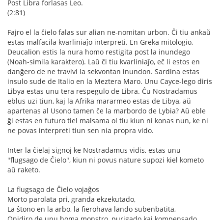
Post Libra forlasas Leo.
(2:81)
Fajro el la ĉielo falas sur alian ne-nomitan urbon. Ĉi tiu ankaŭ
estas malfacila kvarliniaĵo interpreti. En Greka mitologio,
Deucalion estis la nura homo restigita post la inundego
(Noah-simila karaktero). Laŭ ĉi tiu kvarliniaĵo, eĉ li estos en
danĝero de ne travivi la sekvontan inundon. Sardina estas
insulo sude de Italio en la Meztera Maro. Unu Cayce-lego diris
Libya estas unu tera respegulo de Libra. Ĉu Nostradamus
eblus uzi tiun, kaj la Afrika mararmeo estas de Libya, aŭ
apartenas al Usono tamen ĉe la marbordo de Lybia? Aŭ eble
ĝi estas en futuro tiel malsama ol tiu kiun ni konas nun, ke ni
ne povas interpreti tiun sen nia propra vido.
Inter la ĉielaj signoj ke Nostradamus vidis, estas unu
"flugsago de Ĉielo", kiun ni povus nature supozi kiel kometo
aŭ raketo.
La flugsago de Ĉielo vojaĝos
Morto parolata pri, granda ekzekutado,
La ŝtono en la arbo, la fierohava lando subenbatita,
Onidiro de unu homa monstro, purigado kaj kompensado