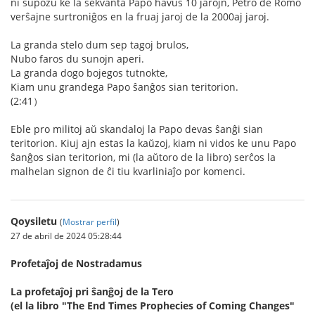
ni supozu ke la sekvanta Papo havus 10 jarojn, Petro de Romo
verŝajne surtroniĝos en la fruaj jaroj de la 2000aj jaroj.
La granda stelo dum sep tagoj brulos,
Nubo faros du sunojn aperi.
La granda dogo bojegos tutnokte,
Kiam unu grandega Papo ŝanĝos sian teritorion.
(2:41）
Eble pro militoj aŭ skandaloj la Papo devas ŝanĝi sian
teritorion. Kiuj ajn estas la kaŭzoj, kiam ni vidos ke unu Papo
ŝanĝos sian teritorion, mi (la aŭtoro de la libro) serĉos la
malhelan signon de ĉi tiu kvarliniaĵo por komenci.
Qoysiletu
(
Mostrar perfil
)
27 de abril de 2024 05:28:44
Profetaĵoj de Nostradamus
La profetaĵoj pri ŝanĝoj de la Tero
(el la libro "The End Times Prophecies of Coming Changes"