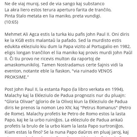
Ne de viaj muroj, sed de via sango kaj substanco
La akra liero estos terura aperturo farita de tranĉilo,
Pinta ŝtalo metata en lia maniko, preta vundigi.
(10:65)
Mehmet Ali Agca estis la turka kiu pafis John Paul II. Oni diris
ke la KGB estis malantaŭ la pafado. Sed la murdisto estis
edukita ekleziulo kiu dum la Papa vizito al Portugalio en 1982,
eligis longan tranĉilon el lia maniko kaj provis murdi John Paŭl
II. Ĉi tiu provo ne ricevis multon da raportoj de
amaskomunikiloj. Tamen Nostradamus certe ŝajnis vidi la
eventon, notante eble la fiaskon, "via ruinado VENOS
PROKSIME.“
Post John Paul II, la estanta Papo (la libro verkata en 1994),
Malachy kaj la Ekleziulo de Padua prognozis nur du pluajn:
"Gloria Olivae" (glorio de la Olivo) kiun la Ekleziulo de Padua
diris ke prenos la nomon Leo XIV, kaj "Petrus Romanus" (Petro
de Rome). Malachy profetis ke Petro de Romo estos la lasta
Papo, kaj ke la urbo ruiniĝos. La ekleziulo de Padua ankaŭ
profetis la brulo de la urbo kiam la lasta Papo surtroniĝos.
Kiam estas la fino? Se la nuna Papo daŭros en pluaj jaroj, kaj