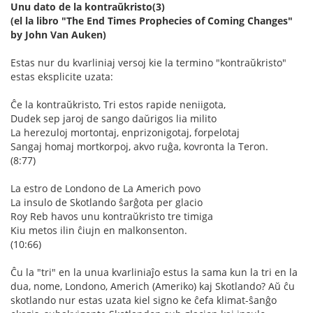
Unu dato de la kontraŭkristo(3)
(el la libro "The End Times Prophecies of Coming Changes"
by John Van Auken)
Estas nur du kvarliniaj versoj kie la termino "kontraŭkristo"
estas eksplicite uzata:
Ĉe la kontraŭkristo, Tri estos rapide neniigota,
Dudek sep jaroj de sango daŭrigos lia milito
La herezuloj mortontaj, enprizonigotaj, forpelotaj
Sangaj homaj mortkorpoj, akvo ruĝa, kovronta la Teron.
(8:77)
La estro de Londono de La Americh povo
La insulo de Skotlando ŝarĝota per glacio
Roy Reb havos unu kontraŭkristo tre timiga
Kiu metos ilin ĉiujn en malkonsenton.
(10:66)
Ĉu la "tri" en la unua kvarliniaĵo estus la sama kun la tri en la
dua, nome, Londono, Americh (Ameriko) kaj Skotlando? Aŭ ĉu
skotlando nur estas uzata kiel signo ke ĉefa klimat-ŝanĝo