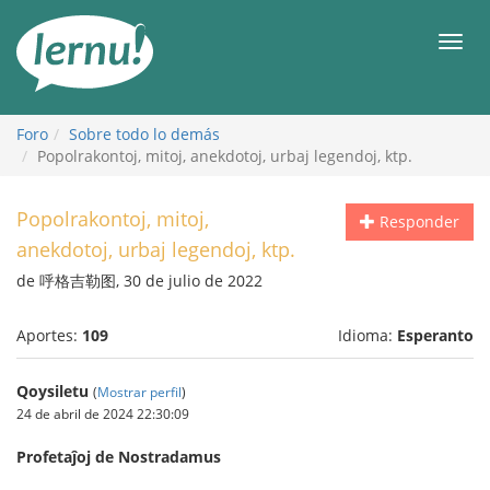
Contenido
Men
Foro
Sobre todo lo demás
Popolrakontoj, mitoj, anekdotoj, urbaj legendoj, ktp.
Popolrakontoj, mitoj,
Responder
anekdotoj, urbaj legendoj, ktp.
de 呼格吉勒图, 30 de julio de 2022
Aportes:
109
Idioma:
Esperanto
Qoysiletu
(
Mostrar perfil
)
24 de abril de 2024 22:30:09
Profetaĵoj de Nostradamus