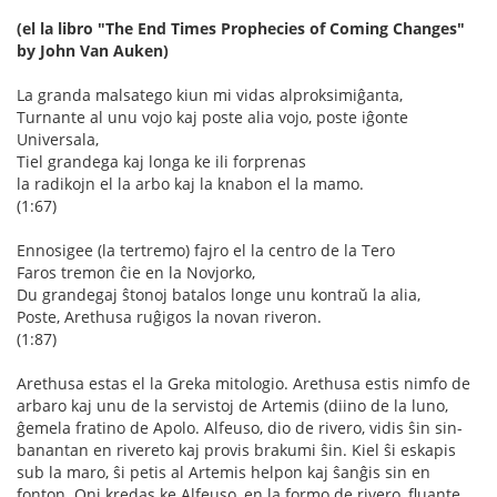
(el la libro "The End Times Prophecies of Coming Changes"
by John Van Auken)
La granda malsatego kiun mi vidas alproksimiĝanta,
Turnante al unu vojo kaj poste alia vojo, poste iĝonte
Universala,
Tiel grandega kaj longa ke ili forprenas
la radikojn el la arbo kaj la knabon el la mamo.
(1:67)
Ennosigee (la tertremo) fajro el la centro de la Tero
Faros tremon ĉie en la Novjorko,
Du grandegaj ŝtonoj batalos longe unu kontraŭ la alia,
Poste, Arethusa ruĝigos la novan riveron.
(1:87)
Arethusa estas el la Greka mitologio. Arethusa estis nimfo de
arbaro kaj unu de la servistoj de Artemis (diino de la luno,
ĝemela fratino de Apolo. Alfeuso, dio de rivero, vidis ŝin sin-
banantan en rivereto kaj provis brakumi ŝin. Kiel ŝi eskapis
sub la maro, ŝi petis al Artemis helpon kaj ŝanĝis sin en
fonton. Oni kredas ke Alfeuso, en la formo de rivero, fluante