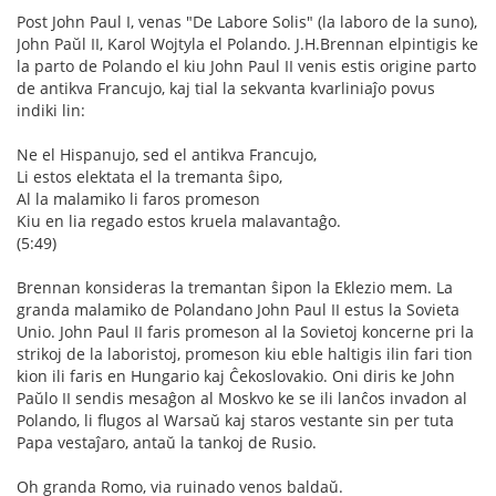
Post John Paul I, venas "De Labore Solis" (la laboro de la suno),
John Paŭl II, Karol Wojtyla el Polando. J.H.Brennan elpintigis ke
la parto de Polando el kiu John Paul II venis estis origine parto
de antikva Francujo, kaj tial la sekvanta kvarliniaĵo povus
indiki lin:
Ne el Hispanujo, sed el antikva Francujo,
Li estos elektata el la tremanta ŝipo,
Al la malamiko li faros promeson
Kiu en lia regado estos kruela malavantaĝo.
(5:49)
Brennan konsideras la tremantan ŝipon la Eklezio mem. La
granda malamiko de Polandano John Paul II estus la Sovieta
Unio. John Paul II faris promeson al la Sovietoj koncerne pri la
strikoj de la laboristoj, promeson kiu eble haltigis ilin fari tion
kion ili faris en Hungario kaj Ĉekoslovakio. Oni diris ke John
Paŭlo II sendis mesaĝon al Moskvo ke se ili lanĉos invadon al
Polando, li flugos al Warsaŭ kaj staros vestante sin per tuta
Papa vestaĵaro, antaŭ la tankoj de Rusio.
Oh granda Romo, via ruinado venos baldaŭ.