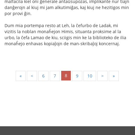
malfacila kiel oni ĝenerale antaŭsupozas, implikante nur tiajn
danĝerojn al kiuj mi jam alkutimiĝas, kaj kiuj ne hezitigos min
por provi ĝin.
Dum mia portempa resto at Leh, la ĉefurbo de Ladak, mi
vizitis la noblan monaĥejon Himis, situanta proksime al la
urbo, la ĉefa Lamao de kiu, sciigis min ke la biblioteko de ilia
monaĥejo enhavas kopiaĵojn de man-skribaĵoj koncernaj.
8
«
<
6
7
9
10
>
»