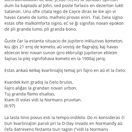
dum lia baptado al John, sed poste forlasis en dezerton lukti
Satanon. Unu ofte citata lego de Cayce diras ke kie ajn vi
havas ĉanelo de lumo, malhelo provas eniri. Tial, ĉiela signo
estas ofte malkomforta signo, eĉ se ĝi signifas novan epokon
de pli granda lumo, pli granda bono.
Ĝuste ĉar la estanta situacio de Jupitero inkluzivas kometon,
kiu iĝis 21 eroj de kometo, aŭ vostoj de flagraĵoj, kaj havas
eblecon krei novan sunon (pro ekbruligi Jupiteron eble)m
ŝajnas la plej signifohava kometo en la 1900aj jaroj.
Estas ankaŭ kelkaj kvarliniaĵoj temaj pri fajro en aŭ el la ĉielo:
Kvardek kvin gradoj la ĉielo brulos,
Fajro aliĝas la grandan novan urbon,
Tuj granda flamo elsaltas,
Kiam ili volas vidi la Normans pruvitan.
(6:97)
La lasta linio povus esti la tempo-indikilo. Do ni konsideras ĉi
tiun kvarliniaĵon paroli pri la D-Day invado en Normandy aŭ
ĉefa datreveno festanta tiun tagon ("vidi la Normans