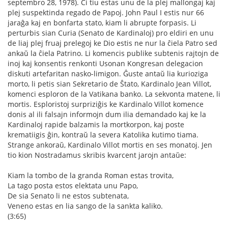
septembro 28, 1978). Ĉi tiu estas unu de la plej mallongaj kaj
plej suspektinda regado de Papoj. John Paul I estis nur 66
jaraĝa kaj en bonfarta stato, kiam li abrupte forpasis. Li
perturbis sian Curia (Senato de Kardinaloj) pro eldiri en unu
de liaj plej fruaj prelegoj ke Dio estis ne nur la ĉiela Patro sed
ankaŭ la ĉiela Patrino. Li komencis publike subtenis rajtojn de
inoj kaj konsentis renkonti Usonan Kongresan delegacion
diskuti artefaritan nasko-limigon. Ĝuste antaŭ lia kurioziga
morto, li petis sian Sekretario de Ŝtato, Kardinalo Jean Villot,
komenci esploron de la Vatikana banko. La sekvonta matene, li
mortis. Esploristoj surpriziĝis ke Kardinalo Villot komence
donis al ili falsajn informojn dum ilia demandado kaj ke la
Kardinaloj rapide balzamis la mortkorpon, kaj poste
krematiigis ĝin, kontraŭ la severa Katolika kutimo tiama.
Strange ankoraŭ, Kardinalo Villot mortis en ses monatoj. Jen
tio kion Nostradamus skribis kvarcent jarojn antaŭe:
Kiam la tombo de la granda Roman estas trovita,
La tago posta estos elektata unu Papo,
De sia Senato li ne estos subtenata,
Veneno estas en lia sango de la sankta kaliko.
(3:65)