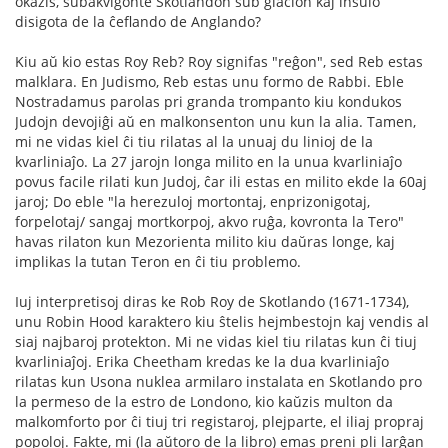
okazis, subakvigonte Skotlandon sub glacion kaj insulo
disigota de la ĉeflando de Anglando?
Kiu aŭ kio estas Roy Reb? Roy signifas "reĝon", sed Reb estas
malklara. En Judismo, Reb estas unu formo de Rabbi. Eble
Nostradamus parolas pri granda trompanto kiu kondukos
Judojn devojiĝi aŭ en malkonsenton unu kun la alia. Tamen,
mi ne vidas kiel ĉi tiu rilatas al la unuaj du linioj de la
kvarliniaĵo. La 27 jarojn longa milito en la unua kvarliniaĵo
povus facile rilati kun Judoj, ĉar ili estas en milito ekde la 60aj
jaroj; Do eble "la herezuloj mortontaj, enprizonigotaj,
forpelotaj/ sangaj mortkorpoj, akvo ruĝa, kovronta la Tero"
havas rilaton kun Mezorienta milito kiu daŭras longe, kaj
implikas la tutan Teron en ĉi tiu problemo.
Iuj interpretisoj diras ke Rob Roy de Skotlando (1671-1734),
unu Robin Hood karaktero kiu ŝtelis hejmbestojn kaj vendis al
siaj najbaroj protekton. Mi ne vidas kiel tiu rilatas kun ĉi tiuj
kvarliniaĵoj. Erika Cheetham kredas ke la dua kvarliniaĵo
rilatas kun Usona nuklea armilaro instalata en Skotlando pro
la permeso de la estro de Londono, kio kaŭzis multon da
malkomforto por ĉi tiuj tri registaroj, plejparte, el iliaj propraj
popoloj. Fakte, mi (la aŭtoro de la libro) emas preni pli larĝan