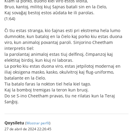
Kiam la porko, duono kiel viro estos vidita,
Bruo, kantoj, militoj kiuj ŝajnas batali sin en la ĉielo,
Kaj sovaĝaj bestoj estos aŭdata ke ili parolas.
(1:64)
Ĉi tiu estas stranga, kio ŝajnas esti pri ekstrema hela lumo
dumnokte, kun bataloj en la ĉielo kaj porko kiu estas duona
viro, kun animaloj povantaj paroli. Sinjorino Cheetham
interpretis tiel:
la parolantaj animaloj estas tiuj delfinoj, ĉimpanzoj kaj
elektitaj birdoj, kun kiuj ni laboras.
La porko kiu estas duona viro, estas jetpilotoj modernaj en
iliaj oksigena masko, kasko, okulvitroj kaj flug-uniformo,
batalante en la ĉielo.
Tia batalo faras la nokton tiel hela kiel tago.
Kaj la bomboj tremigas la teron kun bruoj.
Do se S-ino Cheetham pravas, tiu ne rilatas kun la Teraj
ŝanĝoj.
Qoysiletu
(
Mostrar perfil
)
27 de abril de 2024 22:26:45