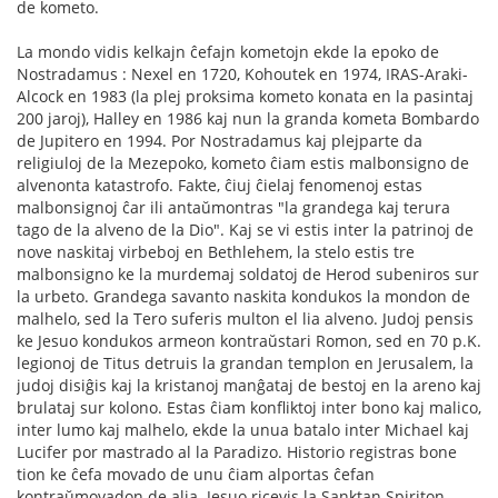
de kometo.
La mondo vidis kelkajn ĉefajn kometojn ekde la epoko de
Nostradamus : Nexel en 1720, Kohoutek en 1974, IRAS-Araki-
Alcock en 1983 (la plej proksima kometo konata en la pasintaj
200 jaroj), Halley en 1986 kaj nun la granda kometa Bombardo
de Jupitero en 1994. Por Nostradamus kaj plejparte da
religiuloj de la Mezepoko, kometo ĉiam estis malbonsigno de
alvenonta katastrofo. Fakte, ĉiuj ĉielaj fenomenoj estas
malbonsignoj ĉar ili antaŭmontras "la grandega kaj terura
tago de la alveno de la Dio". Kaj se vi estis inter la patrinoj de
nove naskitaj virbeboj en Bethlehem, la stelo estis tre
malbonsigno ke la murdemaj soldatoj de Herod subeniros sur
la urbeto. Grandega savanto naskita kondukos la mondon de
malhelo, sed la Tero suferis multon el lia alveno. Judoj pensis
ke Jesuo kondukos armeon kontraŭstari Romon, sed en 70 p.K.
legionoj de Titus detruis la grandan templon en Jerusalem, la
judoj disiĝis kaj la kristanoj manĝataj de bestoj en la areno kaj
brulataj sur kolono. Estas ĉiam konfliktoj inter bono kaj malico,
inter lumo kaj malhelo, ekde la unua batalo inter Michael kaj
Lucifer por mastrado al la Paradizo. Historio registras bone
tion ke ĉefa movado de unu ĉiam alportas ĉefan
kontraŭmovadon de alia. Jesuo ricevis la Sanktan Spiriton