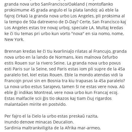
granda nova urbo SanFrancisco/Oakland ( montoflanko
proksimume 45 grada angulo el la plata lando); aŭ eble la
fajroj ĉirkaŭ la granda nova urbo Los Angeles, pli proksima al
la tempo de 50a datreveno de D-Day? Certe, San Francisco kaj
Los Angeles estas tre novaj urboj, speciale LA. Multaj kredas
ke ĉi tiu temas pri urbo kun vorto "nova" en sia nomo, nome,
New York.
Brennan kredas ke ĉi tiu kvarliniaĵo rilatas al Francujo, granda
nova urbo en la lando de Normans, kies malnova ĉefurbo
estis Rouen sur la rivero Seine. La granda nova urbo povus
esti Paris sur la Seine, sed Paris estas iom pli supre de la 45a
paralelo tiel, kiel estas Rouen. Eble la mondo atendas vidi la
Francojn pruvi sin en Bosnia tra kiu trapasas la 45a paralelo?
La nova urbo estus Sarajevo, tamen ŝi ne estas vere nova. Aŭ
eble ĝi indikas Montreal, vere nova urbo kun Francaj ecoj.
Estas malfacile scii ĝis tio okazos kaj tiam ĉiuj rigardos
malantaŭen mirite en postvido.
Per fajro el la ĉielo la urbo estas preskaŭ razita,
Inundo denove minacas Deucalion.
Sardinia maltrankviligita de la Afrika mar-armeo,