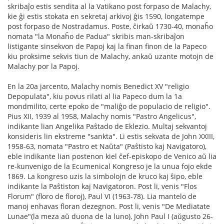
skribaĵo estis sendita al la Vatikano post forpaso de Malachy,
kie ĝi estis stokata en sekretaj arkivoj ĝis 1590, longatempe
post forpaso de Nostradamus. Poste, ĉirkaŭ 1730-40, monaĥo
nomata "la Monaĥo de Padua" skribis man-skribaĵon
listigante sinsekvon de Papoj kaj la finan finon de la Papeco
kiu proksime sekvis tiun de Malachy, ankaŭ uzante motojn de
Malachy por la Papoj.
En la 20a jarcento, Malachy nomis Benedict XV "religio
Depopulata", kiu povus rilati al lia Papeco dum la 1a
mondmilito, certe epoko de "maliĝo de populacio de religio".
Pius XII, 1939 al 1958, Malachy nomis "Pastro Angelicus",
indikante lian Angelika Paŝtado de Eklezio. Multaj sekvantoj
konsideris lin ekstreme "sankta". Li estis sekvata de John XXIII,
1958-63, nomata "Pastro et Naŭta" (Paŝtisto kaj Navigatoro),
eble indikante lian postenon kiel ĉef-episkopo de Venico aŭ lia
re-kunvenigo de la Ecumenical Kongreso je la unua fojo ekde
1869. La kongreso uzis la simbolojn de kruco kaj ŝipo, eble
indikante la Paŝtiston kaj Navigatoron. Post li, venis "Flos
Florum" (floro de floroj), Paul VI (1963-78). Lia mantelo de
manoj enhavas floran dezegnon. Post li, venis "De Mediatate
Lunae"(la meza aŭ duona de la luno), John Paul I (aŭgusto 26-