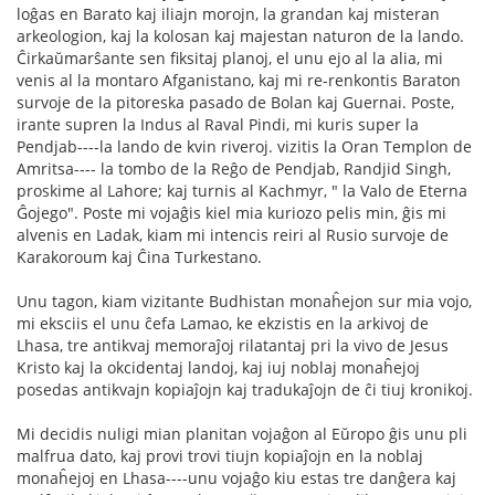
loĝas en Barato kaj iliajn morojn, la grandan kaj misteran
arkeologion, kaj la kolosan kaj majestan naturon de la lando.
Ĉirkaŭmarŝante sen fiksitaj planoj, el unu ejo al la alia, mi
venis al la montaro Afganistano, kaj mi re-renkontis Baraton
survoje de la pitoreska pasado de Bolan kaj Guernai. Poste,
irante supren la Indus al Raval Pindi, mi kuris super la
Pendjab----la lando de kvin riveroj. vizitis la Oran Templon de
Amritsa---- la tombo de la Reĝo de Pendjab, Randjid Singh,
proskime al Lahore; kaj turnis al Kachmyr, " la Valo de Eterna
Ĝojego". Poste mi vojaĝis kiel mia kuriozo pelis min, ĝis mi
alvenis en Ladak, kiam mi intencis reiri al Rusio survoje de
Karakoroum kaj Ĉina Turkestano.
Unu tagon, kiam vizitante Budhistan monaĥejon sur mia vojo,
mi eksciis el unu ĉefa Lamao, ke ekzistis en la arkivoj de
Lhasa, tre antikvaj memoraĵoj rilatantaj pri la vivo de Jesus
Kristo kaj la okcidentaj landoj, kaj iuj noblaj monaĥejoj
posedas antikvajn kopiaĵojn kaj tradukaĵojn de ĉi tiuj kronikoj.
Mi decidis nuligi mian planitan vojaĝon al Eŭropo ĝis unu pli
malfrua dato, kaj provi trovi tiujn kopiaĵojn en la noblaj
monaĥejoj en Lhasa----unu vojaĝo kiu estas tre danĝera kaj