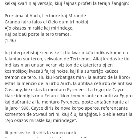
kelkaj kvarliniaj versaĵoj kiuj ŝajnas profeti la terajn ŝanĝojn:
Proksima al Auch, Lectoure kaj Mirande
Granda fajro falos el ĉielo dum tri noktoj
Aĵo okazos mirakle kaj mirindege,
Kaj baldaŭ poste la tero tremos.
(1:46)
Iuj interpretistoj kredas ke ĉi tiu kvarliniaĵo indikas kometon
falantan sur teron, sekvotan de Tertremoj. Aliaj kredas ke tio
indikas nian unuan veran viziton de eksterteruloj en
kosmoŝipoj kvazaŭ fajroj nokte, kaj ilia surteriĝo kaŭzos
tremon de tero. Tiu kiu korbatigas min ( la aŭtoro de la libro)
estas la mencio de la urbo Auch, la antikva ĉefurbo de antikva
Gascony, kie estas la montaro Pyrenees. La Legoj de Cayce
klare identigis unu ĉefan ciklon komencante en antikva Egipto
kaj daŭrante al la montaro Pyrenees, poste antaŭenirante al
la jaro 1998. Cayce diris ke nova korpo aperos, referencante
komenton de St.Paŭl pri ni, kiuj ĉiuj ŝanĝiĝos, kio eble estus la
"Aĵo okazos mirakle kaj mirindege".
Ili pensos ke ili vidis la sunon nokte,