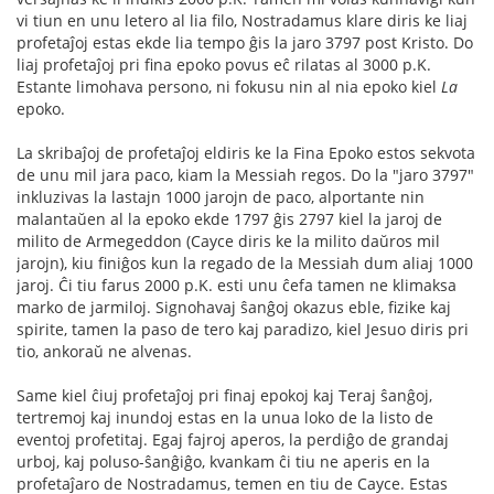
vi tiun en unu letero al lia filo, Nostradamus klare diris ke liaj
profetaĵoj estas ekde lia tempo ĝis la jaro 3797 post Kristo. Do
liaj profetaĵoj pri fina epoko povus eĉ rilatas al 3000 p.K.
Estante limohava persono, ni fokusu nin al nia epoko kiel
La
epoko.
La skribaĵoj de profetaĵoj eldiris ke la Fina Epoko estos sekvota
de unu mil jara paco, kiam la Messiah regos. Do la "jaro 3797"
inkluzivas la lastajn 1000 jarojn de paco, alportante nin
malantaŭen al la epoko ekde 1797 ĝis 2797 kiel la jaroj de
milito de Armegeddon (Cayce diris ke la milito daŭros mil
jarojn), kiu finiĝos kun la regado de la Messiah dum aliaj 1000
jaroj. Ĉi tiu farus 2000 p.K. esti unu ĉefa tamen ne klimaksa
marko de jarmiloj. Signohavaj ŝanĝoj okazus eble, fizike kaj
spirite, tamen la paso de tero kaj paradizo, kiel Jesuo diris pri
tio, ankoraŭ ne alvenas.
Same kiel ĉiuj profetaĵoj pri finaj epokoj kaj Teraj ŝanĝoj,
tertremoj kaj inundoj estas en la unua loko de la listo de
eventoj profetitaj. Egaj fajroj aperos, la perdiĝo de grandaj
urboj, kaj poluso-ŝanĝiĝo, kvankam ĉi tiu ne aperis en la
profetaĵaro de Nostradamus, temen en tiu de Cayce. Estas