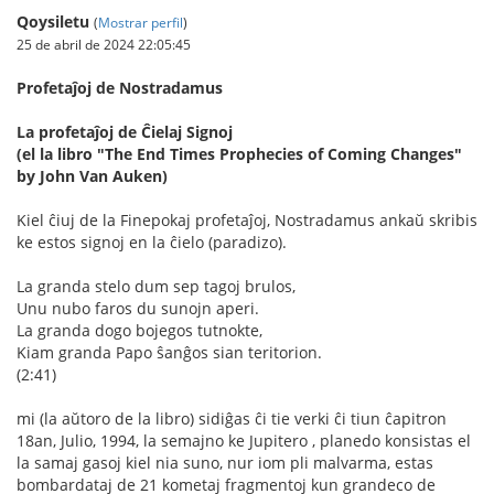
Qoysiletu
(
Mostrar perfil
)
25 de abril de 2024 22:05:45
Profetaĵoj de Nostradamus
La profetaĵoj de Ĉielaj Signoj
(el la libro "The End Times Prophecies of Coming Changes"
by John Van Auken)
Kiel ĉiuj de la Finepokaj profetaĵoj, Nostradamus ankaŭ skribis
ke estos signoj en la ĉielo (paradizo).
La granda stelo dum sep tagoj brulos,
Unu nubo faros du sunojn aperi.
La granda dogo bojegos tutnokte,
Kiam granda Papo ŝanĝos sian teritorion.
(2:41)
mi (la aŭtoro de la libro) sidiĝas ĉi tie verki ĉi tiun ĉapitron
18an, Julio, 1994, la semajno ke Jupitero , planedo konsistas el
la samaj gasoj kiel nia suno, nur iom pli malvarma, estas
bombardataj de 21 kometaj fragmentoj kun grandeco de