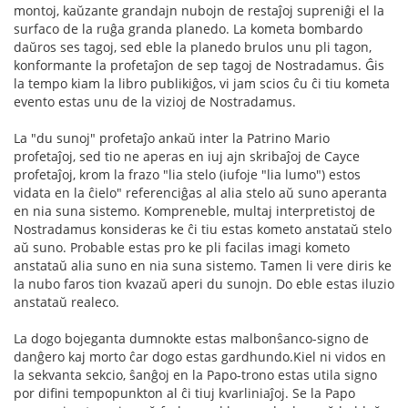
montoj, kaŭzante grandajn nubojn de restaĵoj supreniĝi el la
surfaco de la ruĝa granda planedo. La kometa bombardo
daŭros ses tagoj, sed eble la planedo brulos unu pli tagon,
konformante la profetaĵon de sep tagoj de Nostradamus. Ĝis
la tempo kiam la libro publikiĝos, vi jam scios ĉu ĉi tiu kometa
evento estas unu de la vizioj de Nostradamus.
La "du sunoj" profetaĵo ankaŭ inter la Patrino Mario
profetaĵoj, sed tio ne aperas en iuj ajn skribaĵoj de Cayce
profetaĵoj, krom la frazo "lia stelo (iufoje "lia lumo") estos
vidata en la ĉielo" referenciĝas al alia stelo aŭ suno aperanta
en nia suna sistemo. Kompreneble, multaj interpretistoj de
Nostradamus konsideras ke ĉi tiu estas kometo anstataŭ stelo
aŭ suno. Probable estas pro ke pli facilas imagi kometo
anstataŭ alia suno en nia suna sistemo. Tamen li vere diris ke
la nubo faros tion kvazaŭ aperi du sunojn. Do eble estas iluzio
anstataŭ realeco.
La dogo bojeganta dumnokte estas malbonŝanco-signo de
danĝero kaj morto ĉar dogo estas gardhundo.Kiel ni vidos en
la sekvanta sekcio, ŝanĝoj en la Papo-trono estas utila signo
por difini tempopunkton al ĉi tiuj kvarliniaĵoj. Se la Papo