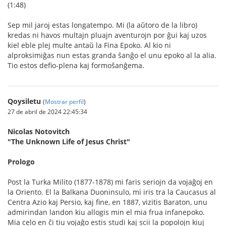
(1:48)
Sep mil jaroj estas longatempo. Mi (la aŭtoro de la libro)
kredas ni havos multajn pluajn aventurojn por ĝui kaj uzos
kiel eble plej multe antaŭ la Fina Epoko. Al kio ni
alproksimiĝas nun estas granda ŝanĝo el unu epoko al la alia.
Tio estos defio-plena kaj formoŝanĝema.
Qoysiletu
(
Mostrar perfil
)
27 de abril de 2024 22:45:34
Nicolas Notovitch
"The Unknown Life of Jesus Christ"
Prologo
Post la Turka Milito (1877-1878) mi faris seriojn da vojaĝoj en
la Oriento. El la Balkana Duoninsulo, mi iris tra la Caucasus al
Centra Azio kaj Persio, kaj fine, en 1887, vizitis Baraton, unu
admirindan landon kiu allogis min el mia frua infanepoko.
Mia celo en ĉi tiu vojaĝo estis studi kaj scii la popolojn kiuj