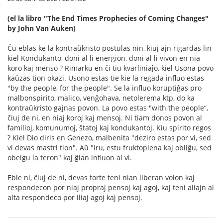
(el la libro "The End Times Prophecies of Coming Changes"
by John Van Auken)
Ĉu eblas ke la kontraŭkristo postulas nin, kiuj ajn rigardas lin
kiel Kondukanto, doni al li energion, doni al li vivon en nia
koro kaj menso ? Rimarku en ĉi tiu kvarliniaĵo, kiel Usona povo
kaŭzas tion okazi. Usono estas tie kie la regada influo estas
"by the people, for the people". Se la influo koruptiĝas pro
malbonspirito, malico, venĝohava, netolerema ktp, do ka
kontraŭkristo gajnas povon. La povo estas "with the people“,
ĉiuj de ni, en niaj koroj kaj mensoj. Ni tiam donos povon al
familioj, komunumoj, ŝtatoj kaj kondukantoj. Kiu spirito regos
? Kiel Dio diris en Genezo, malbenita "deziro estas por vi, sed
vi devas mastri tion". Aŭ "iru, estu fruktoplena kaj obliĝu, sed
obeigu la teron" kaj ĝian influon al vi.
Eble ni, ĉiuj de ni, devas forte teni nian liberan volon kaj
respondecon por niaj propraj pensoj kaj agoj, kaj teni aliajn al
alta respondeco por iliaj agoj kaj pensoj.