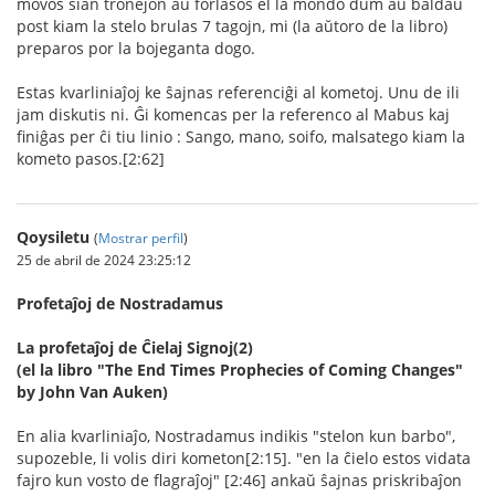
movos sian tronejon aŭ forlasos el la mondo dum aŭ baldaŭ
post kiam la stelo brulas 7 tagojn, mi (la aŭtoro de la libro)
preparos por la bojeganta dogo.
Estas kvarliniaĵoj ke ŝajnas referenciĝi al kometoj. Unu de ili
jam diskutis ni. Ĝi komencas per la referenco al Mabus kaj
finiĝas per ĉi tiu linio : Sango, mano, soifo, malsatego kiam la
kometo pasos.[2:62]
Qoysiletu
(
Mostrar perfil
)
25 de abril de 2024 23:25:12
Profetaĵoj de Nostradamus
La profetaĵoj de Ĉielaj Signoj(2)
(el la libro "The End Times Prophecies of Coming Changes"
by John Van Auken)
En alia kvarliniaĵo, Nostradamus indikis "stelon kun barbo",
supozeble, li volis diri kometon[2:15]. "en la ĉielo estos vidata
fajro kun vosto de flagraĵoj" [2:46] ankaŭ ŝajnas priskribaĵon