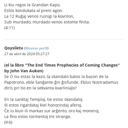
Li kiu regos la Grandan Kapo,
Estos kondukata al preni agon.
La 12 Ruĝaj venos ruinigi la kovrilon,
Sub murdado, murdado venos estonte finita.
(4:11)
Qoysiletu
(
Mostrar perfil
)
27 de abril de 2024 05:27:27
(el la libro "The End Times Prophecies of Coming Changes"
by John Van Auken)
Se ĉi tiu estas la kazo, la skandalo batos la bazon de la
Papotrono, eble ŝanĝante ĝin ĝisfunde. Eblus Nostradamus
diris pri tio en la sekvanta kvarliniaĵo?
En la sanktaj Temploj, tie estos skandaloj
Ili estos rigardataj kiel honorindaj aferoj,
Ĉe iu kiun ili markas sur arĝento, oro kaj moneroj,
La fino estos tormentoj tre strange.
(9:6)