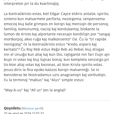
interpreton pri la du kvarliniaĵoj.
La kontraŭkristo estas, kiel Edgar Cayce eldiris antaŭe, spirito,
sinteno kun malvarmete perforta, nezorgema, senpensema
emocioj kiuj kaŝe grimpos en korojn kaj mensojn de personoj,
familioj, komunumoj, nacioj kaj kondukantoj, blokante la
lumon de Kristo kaj alportante necesajn kondiĉojn por "sangaj
mortkorpoj, akvo ruĝa kaj malkonsento" ĉie. Ĉu la "tri rapide
neniigotaj" ĉe la kontraŭkristo estus "kredo, espero kaj
karitato"? Ĉu Roy Reb estus Reĝo Reb aŭ Rebel, kiuj disigas
nin el Unuiĝo kun aliaj kaj kun Dio, rajtigante nin fari ĉiujn ajn
kiujn ni volas kaj kiuj ŝajnas bonaj, kun kompleta senzorgo pri
tio kion aliaj volas kaj bezonas, aŭ kion Krista spirito volas.
Jesuo diris la fina epoko kaŭzos korojn malvarmiĝi. Se ni
konsideras ke Nostradamus uzis anagramojn kaj vortludojn,
ĉu la terminoj "mabus" kaj "Alus" simple estus:
"May-b-us" kaj "All us" (en la angla)?
Qoysiletu
(
Mostrar perfil
)
25 de abril de 2024 22:01:32