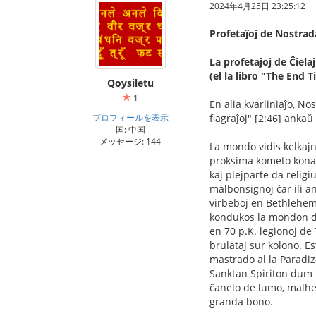
2024年4月25日 23:25:12
Profetaĵoj de Nostra
La profetaĵoj de Ĉielaj
(el la libro "The End
Qoysiletu
1
En alia kvarliniaĵo, No
プロフィールを表示
flagraĵoj" [2:46] anka
国: 中国
メッセージ: 144
La mondo vidis kelkajn
proksima kometo konat
kaj plejparte da relig
malbonsignoj ĉar ili an
virbeboj en Bethlehem,
kondukos la mondon de
en 70 p.K. legionoj de 
brulataj sur kolono. Es
mastrado al la Paradiz
Sanktan Spiriton dum l
ĉanelo de lumo, malhel
granda bono.