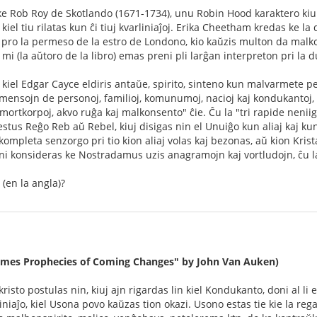
s ke Rob Roy de Skotlando (1671-1734), unu Robin Hood karaktero kiu 
kiel tiu rilatas kun ĉi tiuj kvarliniaĵoj. Erika Cheetham kredas ke l
pro la permeso de la estro de Londono, kio kaŭzis multon da malkomfor
 mi (la aŭtoro de la libro) emas preni pli larĝan interpreton pri la du
, kiel Edgar Cayce eldiris antaŭe, spirito, sinteno kun malvarmete
mensojn de personoj, familioj, komunumoj, nacioj kaj kondukantoj, 
mortkorpoj, akvo ruĝa kaj malkonsento" ĉie. Ĉu la "tri rapide neniig
stus Reĝo Reb aŭ Rebel, kiuj disigas nin el Unuiĝo kun aliaj kaj kun D
kompleta senzorgo pri tio kion aliaj volas kaj bezonas, aŭ kion Krista
ni konsideras ke Nostradamus uzis anagramojn kaj vortludojn, ĉu l
 (en la angla)?
 Times Prophecies of Coming Changes" by John Van Auken)
risto postulas nin, kiuj ajn rigardas lin kiel Kondukanto, doni al li 
iniaĵo, kiel Usona povo kaŭzas tion okazi. Usono estas tie kie la reg