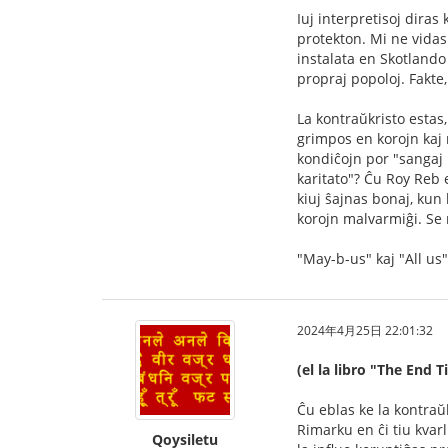
Iuj interpretisoj dira
protekton. Mi ne vidas 
instalata en Skotlando 
propraj popoloj. Fakte,
La kontraŭkristo estas
grimpos en korojn kaj 
kondiĉojn por "sangaj 
karitato"? Ĉu Roy Reb e
kiuj ŝajnas bonaj, kun 
korojn malvarmiĝi. Se 
"May-b-us" kaj "All us"
2024年4月25日 22:01:32
(el la libro "The End
Ĉu eblas ke la kontraŭk
Rimarku en ĉi tiu kvarl
Qoysiletu