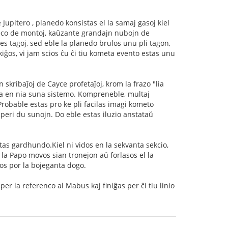
ke Jupitero , planedo konsistas el la samaj gasoj kiel
eco de montoj, kaŭzante grandajn nubojn de
s tagoj, sed eble la planedo brulos unu pli tagon,
iĝos, vi jam scios ĉu ĉi tiu kometa evento estas unu
 skribaĵoj de Cayce profetaĵoj, krom la frazo "lia
anta en nia suna sistemo. Kompreneble, multaj
robable estas pro ke pli facilas imagi kometo
aperi du sunojn. Do eble estas iluzio anstataŭ
s gardhundo.Kiel ni vidos en la sekvanta sekcio,
e la Papo movos sian tronejon aŭ forlasos el la
ros por la bojeganta dogo.
per la referenco al Mabus kaj finiĝas per ĉi tiu linio