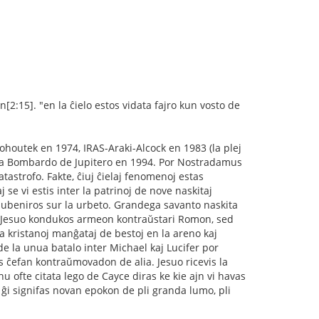
n[2:15]. "en la ĉielo estos vidata fajro kun vosto de
houtek en 1974, IRAS-Araki-Alcock en 1983 (la plej
eta Bombardo de Jupitero en 1994. Por Nostradamus
astrofo. Fakte, ĉiuj ĉielaj fenomenoj estas
se vi estis inter la patrinoj de nove naskitaj
subeniros sur la urbeto. Grandega savanto naskita
ke Jesuo kondukos armeon kontraŭstari Romon, sed
la kristanoj manĝataj de bestoj en la areno kaj
kde la unua batalo inter Michael kaj Lucifer por
s ĉefan kontraŭmovadon de alia. Jesuo ricevis la
u ofte citata lego de Cayce diras ke kie ajn vi havas
e ĝi signifas novan epokon de pli granda lumo, pli