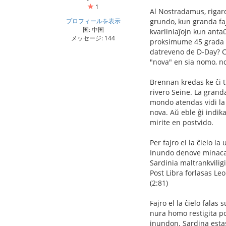
1
Al Nostradamus, rigarda
プロフィールを表示
grundo, kun granda faj
国: 中国
kvarliniaĵojn kun anta
メッセージ: 144
proksimume 45 grada an
datreveno de D-Day? Ce
"nova" en sia nomo, n
Brennan kredas ke ĉi t
rivero Seine. La granda
mondo atendas vidi la 
nova. Aŭ eble ĝi indik
mirite en postvido.
Per fajro el la ĉielo la
Inundo denove minaca
Sardinia maltrankvilig
Post Libra forlasas Leo
(2:81)
Fajro el la ĉielo falas
nura homo restigita pos
inundon. Sardina estas