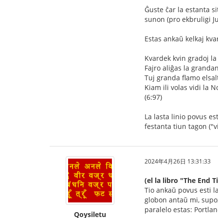
Ĝuste ĉar la estanta si
sunon (pro ekbruligi J
Estas ankaŭ kelkaj kvarl
Kvardek kvin gradoj la 
Fajro aliĝas la granda
Tuj granda flamo elsal
Kiam ili volas vidi la
(6:97)
La lasta linio povus e
festanta tiun tagon ("
2024年4月26日 13:31:33
(el la libro "The End
Tio ankaŭ povus esti la
globon antaŭ mi, supoz
paralelo estas: Portla
Qoysiletu