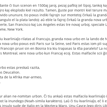
nte ĉi tiun scenon en 1500aj jaroj, pezaj pafiloj (el ŝipoj, tankoj kaj
ro kaj eksplodo kiel rezulto. Tamen, ĝuste por montri kiel terure ma
ŭvido ununure, tio povus indiki fajrojn sur montetoj ĉirkaŭ la gra
gulo el la plata lando); aŭ eble la fajroj ĉirkaŭ la granda nova ur
rte, San Francisco kaj Los Angeles estas tre novaj urboj, speciale L
ome, New York.
iu kvarliniaĵo rilatas al Francujo, granda nova urbo en la lando de
 nova urbo povus esti Paris sur la Seine, sed Paris estas iom pli sup
Francojn pruvi sin en Bosnia tra kiu trapasas la 45a paralelo? La n
as Montreal, vere nova urbo kun Francaj ecoj. Estas malfacile scii ĝ
 urbo estas preskaŭ razita,
s Deucalion.
ita de la Afrika mar-armeo,
.
 sur alian ne-nomitan urbon. Ĉi tiu ankaŭ estas malfacila kvarliniaĵo 
t la inundego (Noah-simila karaktero). Laŭ ĉi tiu kvarliniaĵo, eĉ li
 insulo sude de Italio en la Meztera Maro. Unu Cayce-lego diris Li