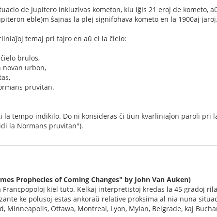
tuacio de Jupitero inkluzivas kometon, kiu iĝis 21 eroj de kometo, aŭ
upiteron eble)m ŝajnas la plej signifohava kometo en la 1900aj jaroj
iniaĵoj temaj pri fajro en aŭ el la ĉielo:
ĉielo brulos,
n novan urbon,
tas,
 Normans pruvitan.
sti la tempo-indikilo. Do ni konsideras ĉi tiun kvarliniaĵon paroli 
vidi la Normans pruvitan").
 Times Prophecies of Coming Changes" by John Van Auken)
 Francpopoloj kiel tuto. Kelkaj interpretistoj kredas la 45 gradoj ril
ante ke polusoj estas ankoraŭ relative proksima al nia nuna situaci
nd, Minneapolis, Ottawa, Montreal, Lyon, Mylan, Belgrade, kaj Bucha