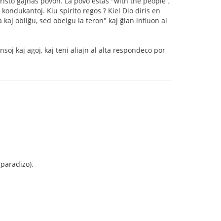
risto gajnas povon. La povo estas "with the people“,
 kondukantoj. Kiu spirito regos ? Kiel Dio diris en
 kaj obliĝu, sed obeigu la teron" kaj ĝian influon al
nsoj kaj agoj, kaj teni aliajn al alta respondeco por
(paradizo).