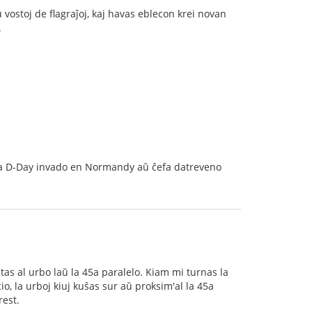
 vostoj de flagraĵoj, kaj havas eblecon krei novan
.
pri la D-Day invado en Normandy aŭ ĉefa datreveno
atas al urbo laŭ la 45a paralelo. Kiam mi turnas la
o, la urboj kiuj kuŝas sur aŭ proksim'al la 45a
rest.