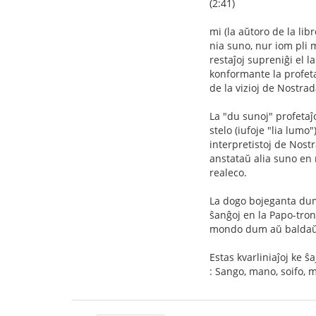
(2:41)
mi (la aŭtoro de la libr
nia suno, nur iom pli
restaĵoj supreniĝi el 
konformante la profeta
de la vizioj de Nostra
La "du sunoj" profetaĵo
stelo (iufoje "lia lum
interpretistoj de Nost
anstataŭ alia suno en 
realeco.
La dogo bojeganta dum
ŝanĝoj en la Papo-trono
mondo dum aŭ baldaŭ po
Estas kvarliniaĵoj ke ŝ
: Sango, mano, soifo, 