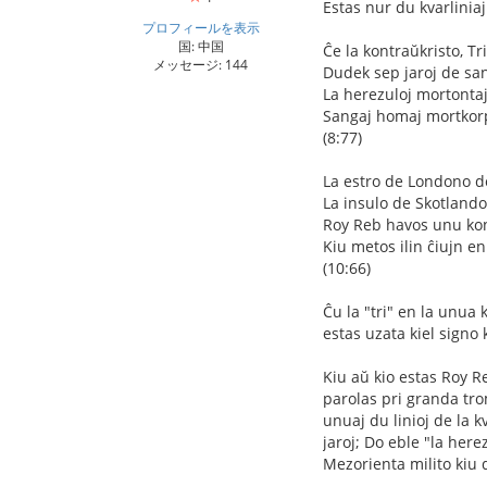
Estas nur du kvarliniaj
プロフィールを表示
国: 中国
Ĉe la kontraŭkristo, Tr
メッセージ: 144
Dudek sep jaroj de san
La herezuloj mortontaj,
Sangaj homaj mortkorpo
(8:77)
La estro de Londono d
La insulo de Skotlando
Roy Reb havos unu kon
Kiu metos ilin ĉiujn e
(10:66)
Ĉu la "tri" en la unua
estas uzata kiel signo
Kiu aŭ kio estas Roy 
parolas pri granda tro
unuaj du linioj de la kv
jaroj; Do eble "la here
Mezorienta milito kiu 