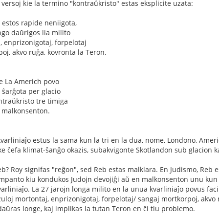
 versoj kie la termino "kontraŭkristo" estas eksplicite uzata:
i estos rapide neniigota,
go daŭrigos lia milito
 enprizonigotaj, forpelotaj
j, akvo ruĝa, kovronta la Teron.
e La Americh povo
 ŝarĝota per glacio
traŭkristo tre timiga
n malkonsenton.
 kvarliniaĵo estus la sama kun la tri en la dua, nome, Londono, Ame
 ke ĉefa klimat-ŝanĝo okazis, subakvigonte Skotlandon sub glacion k
Reb? Roy signifas "reĝon", sed Reb estas malklara. En Judismo, Re
mpanto kiu kondukos Judojn devojiĝi aŭ en malkonsenton unu kun la a
arliniaĵo. La 27 jarojn longa milito en la unua kvarliniaĵo povus facile
zuloj mortontaj, enprizonigotaj, forpelotaj/ sangaj mortkorpoj, akvo
daŭras longe, kaj implikas la tutan Teron en ĉi tiu problemo.