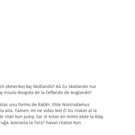
rich (Ameriko) kaj Skotlando? Aŭ ĉu skotlando nur
aj insulo disigota de la ĉeflando de Anglando?
b estas unu formo de Rabbi. Eble Nostradamus
lia. Tamen, mi ne vidas kiel ĉi tiu rilatas al la
 rilati kun Judoj, ĉar ili estas en milito ekde la 60aj
 ruĝa, kovronta la Tero" havas rilaton kun