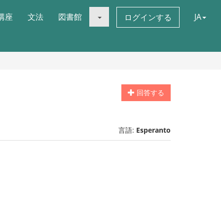
講座
文法
図書館
JA
ログインする
回答する
言語:
Esperanto