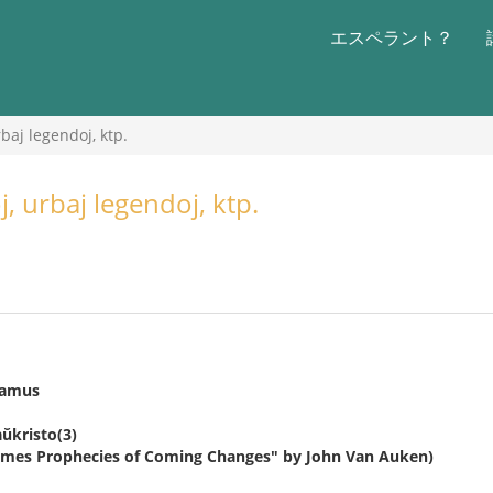
エスペラント？
baj legendoj, ktp.
, urbaj legendoj, ktp.
damus
ŭkristo(3)
 Times Prophecies of Coming Changes" by John Van Auken)