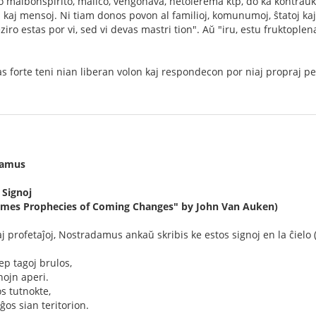
ro malbonspirito, malico, venĝohava, netolerema ktp, do ka kontraŭk
oj kaj mensoj. Ni tiam donos povon al familioj, komunumoj, ŝtatoj kaj
ro estas por vi, sed vi devas mastri tion". Aŭ "iru, estu fruktoplena
vas forte teni nian liberan volon kaj respondecon por niaj propraj pe
damus
 Signoj
 Times Prophecies of Coming Changes" by John Van Auken)
aj profetaĵoj, Nostradamus ankaŭ skribis ke estos signoj en la ĉielo 
p tagoj brulos,
ojn aperi.
s tutnokte,
os sian teritorion.