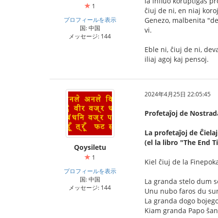
la influo koruptiĝas p
1
ĉiuj de ni, en niaj kor
プロフィールを表示
Genezo, malbenita "dezi
国: 中国
vi.
メッセージ: 144
Eble ni, ĉiuj de ni, de
iliaj agoj kaj pensoj.
2024年4月25日 22:05:45
Profetaĵoj de Nostra
La profetaĵoj de Ĉielaj
(el la libro "The End
Qoysiletu
1
Kiel ĉiuj de la Finepok
プロフィールを表示
国: 中国
La granda stelo dum se
メッセージ: 144
Unu nubo faros du sun
La granda dogo bojego
Kiam granda Papo ŝanĝ