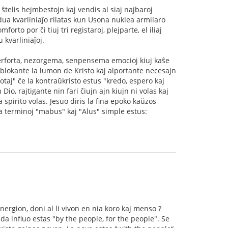
ŝtelis hejmbestojn kaj vendis al siaj najbaroj
a dua kvarliniaĵo rilatas kun Usona nuklea armilaro
to por ĉi tiuj tri registaroj, plejparte, el iliaj
 kvarliniaĵoj.
 perforta, nezorgema, senpensema emocioj kiuj kaŝe
blokante la lumon de Kristo kaj alportante necesajn
otaj" ĉe la kontraŭkristo estus "kredo, espero kaj
io, rajtigante nin fari ĉiujn ajn kiujn ni volas kaj
 spirito volas. Jesuo diris la fina epoko kaŭzos
a terminoj "mabus" kaj "Alus" simple estus:
energion, doni al li vivon en nia koro kaj menso ?
ada influo estas "by the people, for the people". Se