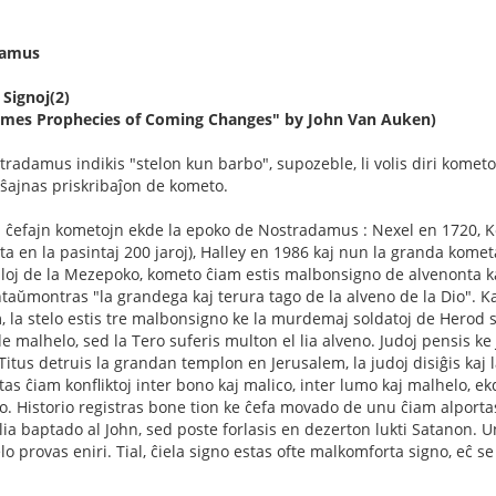
damus
 Signoj(2)
 Times Prophecies of Coming Changes" by John Van Auken)
stradamus indikis "stelon kun barbo", supozeble, li volis diri kometo
ŭ ŝajnas priskribaĵon de kometo.
 ĉefajn kometojn ekde la epoko de Nostradamus : Nexel en 1720, Ko
a en la pasintaj 200 jaroj), Halley en 1986 kaj nun la granda kom
iuloj de la Mezepoko, kometo ĉiam estis malbonsigno de alvenonta kat
taŭmontras "la grandega kaj terura tago de la alveno de la Dio". Kaj 
 la stelo estis tre malbonsigno ke la murdemaj soldatoj de Herod 
 malhelo, sed la Tero suferis multon el lia alveno. Judoj pensis 
Titus detruis la grandan templon en Jerusalem, la judoj disiĝis kaj 
tas ĉiam konfliktoj inter bono kaj malico, inter lumo kaj malhelo, e
o. Historio registras bone tion ke ĉefa movado de unu ĉiam alporta
ia baptado al John, sed poste forlasis en dezerton lukti Satanon. Un
o provas eniri. Tial, ĉiela signo estas ofte malkomforta signo, eĉ s