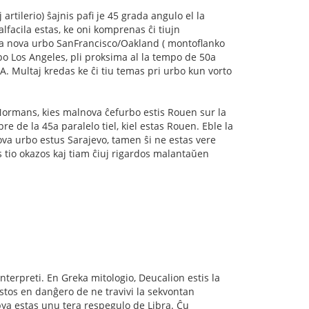
 artilerio) ŝajnis pafi je 45 grada angulo el la
lfacila estas, ke oni komprenas ĉi tiujn
nda nova urbo SanFrancisco/Oakland ( montoflanko
bo Los Angeles, pli proksima al la tempo de 50a
A. Multaj kredas ke ĉi tiu temas pri urbo kun vorto
 Normans, kies malnova ĉefurbo estis Rouen sur la
re de la 45a paralelo tiel, kiel estas Rouen. Eble la
ova urbo estus Sarajevo, tamen ŝi ne estas vere
is tio okazos kaj tiam ĉiuj rigardos malantaŭen
interpreti. En Greka mitologio, Deucalion estis la
 estos en danĝero de ne travivi la sekvontan
bya estas unu tera respegulo de Libra. Ĉu