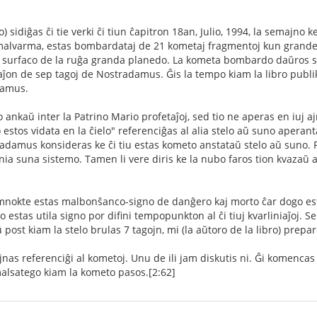
o) sidiĝas ĉi tie verki ĉi tiun ĉapitron 18an, Julio, 1994, la semajno 
 malvarma, estas bombardataj de 21 kometaj fragmentoj kun grand
la surfaco de la ruĝa granda planedo. La kometa bombardo daŭros se
ĵon de sep tagoj de Nostradamus. Ĝis la tempo kiam la libro publik
damus.
 ankaŭ inter la Patrino Mario profetaĵoj, sed tio ne aperas en iuj ajn
o") estos vidata en la ĉielo" referenciĝas al alia stelo aŭ suno aper
radamus konsideras ke ĉi tiu estas kometo anstataŭ stelo aŭ suno. P
nia suna sistemo. Tamen li vere diris ke la nubo faros tion kvazaŭ 
nokte estas malbonŝanco-signo de danĝero kaj morto ĉar dogo esta
 estas utila signo por difini tempopunkton al ĉi tiuj kvarliniaĵoj. S
st kiam la stelo brulas 7 tagojn, mi (la aŭtoro de la libro) prepa
ajnas referenciĝi al kometoj. Unu de ili jam diskutis ni. Ĝi komencas 
malsatego kiam la kometo pasos.[2:62]