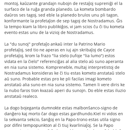
montoj, kaŭzante grandajn nubojn de restaĵoj supreniĝi el la
surfaco de la ruĝa granda planedo. La kometa bombardo
daŭros ses tagoj, sed eble la planedo brulos unu pli tagon,
konformante la profetaĵon de sep tagoj de Nostradamus. Ĝis
la tempo kiam la libro publikiĝos, vi jam scios ĉu ĉi tiu kometa
evento estas unu de la vizioj de Nostradamus.
La "du sunoj" profetaĵo ankaŭ inter la Patrino Mario
profetaĵoj, sed tio ne aperas en iuj ajn skribaĵoj de Cayce
profetaĵoj, krom la frazo "lia stelo (iufoje "lia lumo") estos
vidata en la ĉielo" referenciĝas al alia stelo aŭ suno aperanta
en nia suna sistemo. Kompreneble, multaj interpretistoj de
Nostradamus konsideras ke ĉi tiu estas kometo anstataŭ stelo
aŭ suno. Probable estas pro ke pli facilas imagi kometo
anstataŭ alia suno en nia suna sistemo. Tamen li vere diris ke
la nubo faros tion kvazaŭ aperi du sunojn. Do eble estas iluzio
anstataŭ realeco.
La dogo bojeganta dumnokte estas malbonŝanco-signo de
danĝero kaj morto ĉar dogo estas gardhundo.Kiel ni vidos en
la sekvanta sekcio, ŝanĝoj en la Papo-trono estas utila signo
por difini tempopunkton al ĉi tiuj kvarliniaĵoj. Se la Papo