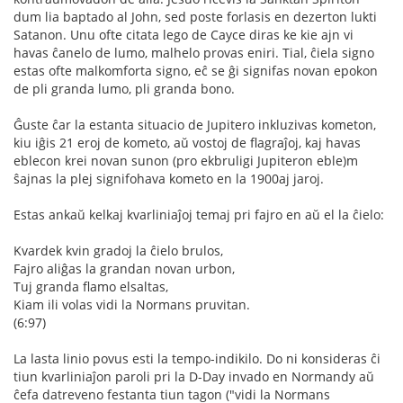
dum lia baptado al John, sed poste forlasis en dezerton lukti
Satanon. Unu ofte citata lego de Cayce diras ke kie ajn vi
havas ĉanelo de lumo, malhelo provas eniri. Tial, ĉiela signo
estas ofte malkomforta signo, eĉ se ĝi signifas novan epokon
de pli granda lumo, pli granda bono.
Ĝuste ĉar la estanta situacio de Jupitero inkluzivas kometon,
kiu iĝis 21 eroj de kometo, aŭ vostoj de flagraĵoj, kaj havas
eblecon krei novan sunon (pro ekbruligi Jupiteron eble)m
ŝajnas la plej signifohava kometo en la 1900aj jaroj.
Estas ankaŭ kelkaj kvarliniaĵoj temaj pri fajro en aŭ el la ĉielo:
Kvardek kvin gradoj la ĉielo brulos,
Fajro aliĝas la grandan novan urbon,
Tuj granda flamo elsaltas,
Kiam ili volas vidi la Normans pruvitan.
(6:97)
La lasta linio povus esti la tempo-indikilo. Do ni konsideras ĉi
tiun kvarliniaĵon paroli pri la D-Day invado en Normandy aŭ
ĉefa datreveno festanta tiun tagon ("vidi la Normans