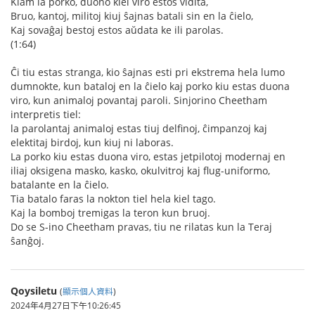
Kiam la porko, duono kiel viro estos vidita,
Bruo, kantoj, militoj kiuj ŝajnas batali sin en la ĉielo,
Kaj sovaĝaj bestoj estos aŭdata ke ili parolas.
(1:64)
Ĉi tiu estas stranga, kio ŝajnas esti pri ekstrema hela lumo
dumnokte, kun bataloj en la ĉielo kaj porko kiu estas duona
viro, kun animaloj povantaj paroli. Sinjorino Cheetham
interpretis tiel:
la parolantaj animaloj estas tiuj delfinoj, ĉimpanzoj kaj
elektitaj birdoj, kun kiuj ni laboras.
La porko kiu estas duona viro, estas jetpilotoj modernaj en
iliaj oksigena masko, kasko, okulvitroj kaj flug-uniformo,
batalante en la ĉielo.
Tia batalo faras la nokton tiel hela kiel tago.
Kaj la bomboj tremigas la teron kun bruoj.
Do se S-ino Cheetham pravas, tiu ne rilatas kun la Teraj
ŝanĝoj.
Qoysiletu
(
顯示個人資料
)
2024年4月27日下午10:26:45