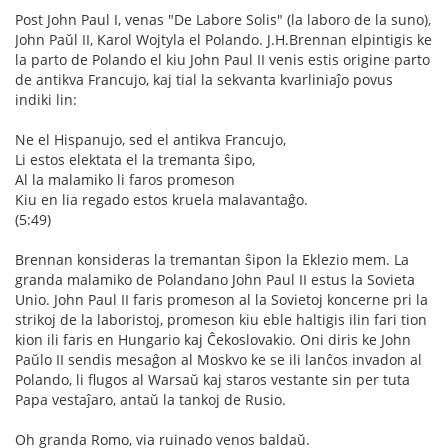
Post John Paul I, venas "De Labore Solis" (la laboro de la suno),
John Paŭl II, Karol Wojtyla el Polando. J.H.Brennan elpintigis ke
la parto de Polando el kiu John Paul II venis estis origine parto
de antikva Francujo, kaj tial la sekvanta kvarliniaĵo povus
indiki lin:
Ne el Hispanujo, sed el antikva Francujo,
Li estos elektata el la tremanta ŝipo,
Al la malamiko li faros promeson
Kiu en lia regado estos kruela malavantaĝo.
(5:49)
Brennan konsideras la tremantan ŝipon la Eklezio mem. La
granda malamiko de Polandano John Paul II estus la Sovieta
Unio. John Paul II faris promeson al la Sovietoj koncerne pri la
strikoj de la laboristoj, promeson kiu eble haltigis ilin fari tion
kion ili faris en Hungario kaj Ĉekoslovakio. Oni diris ke John
Paŭlo II sendis mesaĝon al Moskvo ke se ili lanĉos invadon al
Polando, li flugos al Warsaŭ kaj staros vestante sin per tuta
Papa vestaĵaro, antaŭ la tankoj de Rusio.
Oh granda Romo, via ruinado venos baldaŭ.