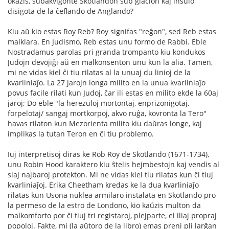
okazis, subakvigonte Skotlandon sub glacion kaj insulo
disigota de la ĉeflando de Anglando?
Kiu aŭ kio estas Roy Reb? Roy signifas "reĝon", sed Reb estas
malklara. En Judismo, Reb estas unu formo de Rabbi. Eble
Nostradamus parolas pri granda trompanto kiu kondukos
Judojn devojiĝi aŭ en malkonsenton unu kun la alia. Tamen,
mi ne vidas kiel ĉi tiu rilatas al la unuaj du linioj de la
kvarliniaĵo. La 27 jarojn longa milito en la unua kvarliniaĵo
povus facile rilati kun Judoj, ĉar ili estas en milito ekde la 60aj
jaroj; Do eble "la herezuloj mortontaj, enprizonigotaj,
forpelotaj/ sangaj mortkorpoj, akvo ruĝa, kovronta la Tero"
havas rilaton kun Mezorienta milito kiu daŭras longe, kaj
implikas la tutan Teron en ĉi tiu problemo.
Iuj interpretisoj diras ke Rob Roy de Skotlando (1671-1734),
unu Robin Hood karaktero kiu ŝtelis hejmbestojn kaj vendis al
siaj najbaroj protekton. Mi ne vidas kiel tiu rilatas kun ĉi tiuj
kvarliniaĵoj. Erika Cheetham kredas ke la dua kvarliniaĵo
rilatas kun Usona nuklea armilaro instalata en Skotlando pro
la permeso de la estro de Londono, kio kaŭzis multon da
malkomforto por ĉi tiuj tri registaroj, plejparte, el iliaj propraj
popoloj. Fakte, mi (la aŭtoro de la libro) emas preni pli larĝan