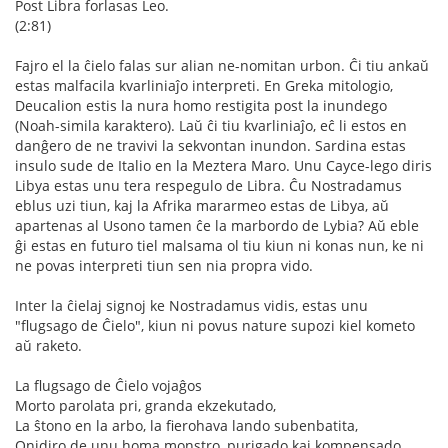
Post Libra forlasas Leo.
(2:81)
Fajro el la ĉielo falas sur alian ne-nomitan urbon. Ĉi tiu ankaŭ
estas malfacila kvarliniaĵo interpreti. En Greka mitologio,
Deucalion estis la nura homo restigita post la inundego
(Noah-simila karaktero). Laŭ ĉi tiu kvarliniaĵo, eĉ li estos en
danĝero de ne travivi la sekvontan inundon. Sardina estas
insulo sude de Italio en la Meztera Maro. Unu Cayce-lego diris
Libya estas unu tera respegulo de Libra. Ĉu Nostradamus
eblus uzi tiun, kaj la Afrika mararmeo estas de Libya, aŭ
apartenas al Usono tamen ĉe la marbordo de Lybia? Aŭ eble
ĝi estas en futuro tiel malsama ol tiu kiun ni konas nun, ke ni
ne povas interpreti tiun sen nia propra vido.
Inter la ĉielaj signoj ke Nostradamus vidis, estas unu
"flugsago de Ĉielo", kiun ni povus nature supozi kiel kometo
aŭ raketo.
La flugsago de Ĉielo vojaĝos
Morto parolata pri, granda ekzekutado,
La ŝtono en la arbo, la fierohava lando subenbatita,
Onidiro de unu homa monstro, purigado kaj kompensado