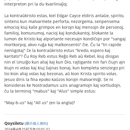
interpreton pri la du kvarliniaĵoj.
La kontraŭkristo estas, kiel Edgar Cayce eldiris antaŭe, spirito,
sinteno kun malvarmete perforta, nezorgema, senpensema
emocioj kiuj kaŝe grimpos en korojn kaj mensojn de personoj,
familioj, komunumoj, nacioj kaj kondukantoj, blokante la
lumon de Kristo kaj alportante necesajn kondiĉojn por "sangaj
mortkorpoj, akvo ruĝa kaj malkonsento" ĉie. Ĉu la "tri rapide
neniigotaj" ĉe la kontraŭkristo estus "kredo, espero kaj
karitato"? Ĉu Roy Reb estus Reĝo Reb aŭ Rebel, kiuj disigas
nin el Unuiĝo kun aliaj kaj kun Dio, rajtigante nin fari ĉiujn ajn
kiujn ni volas kaj kiuj ŝajnas bonaj, kun kompleta senzorgo pri
tio kion aliaj volas kaj bezonas, aŭ kion Krista spirito volas.
Jesuo diris la fina epoko kaŭzos korojn malvarmiĝi. Se ni
konsideras ke Nostradamus uzis anagramojn kaj vortludojn,
ĉu la terminoj "mabus" kaj "Alus" simple estus:
"May-b-us" kaj "All us" (en la angla)?
Qoysiletu
(
顯示個人資料
)
2024年4月25日下午10:01:32