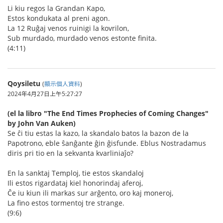
Li kiu regos la Grandan Kapo,
Estos kondukata al preni agon.
La 12 Ruĝaj venos ruinigi la kovrilon,
Sub murdado, murdado venos estonte finita.
(4:11)
Qoysiletu
(
顯示個人資料
)
2024年4月27日上午5:27:27
(el la libro "The End Times Prophecies of Coming Changes"
by John Van Auken)
Se ĉi tiu estas la kazo, la skandalo batos la bazon de la
Papotrono, eble ŝanĝante ĝin ĝisfunde. Eblus Nostradamus
diris pri tio en la sekvanta kvarliniaĵo?
En la sanktaj Temploj, tie estos skandaloj
Ili estos rigardataj kiel honorindaj aferoj,
Ĉe iu kiun ili markas sur arĝento, oro kaj moneroj,
La fino estos tormentoj tre strange.
(9:6)