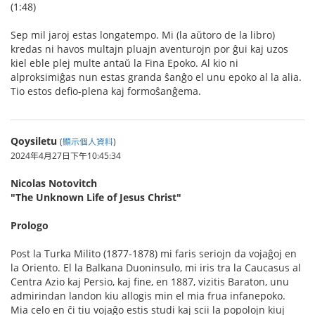
(1:48)
Sep mil jaroj estas longatempo. Mi (la aŭtoro de la libro)
kredas ni havos multajn pluajn aventurojn por ĝui kaj uzos
kiel eble plej multe antaŭ la Fina Epoko. Al kio ni
alproksimiĝas nun estas granda ŝanĝo el unu epoko al la alia.
Tio estos defio-plena kaj formoŝanĝema.
Qoysiletu
(
顯示個人資料
)
2024年4月27日下午10:45:34
Nicolas Notovitch
"The Unknown Life of Jesus Christ"
Prologo
Post la Turka Milito (1877-1878) mi faris seriojn da vojaĝoj en
la Oriento. El la Balkana Duoninsulo, mi iris tra la Caucasus al
Centra Azio kaj Persio, kaj fine, en 1887, vizitis Baraton, unu
admirindan landon kiu allogis min el mia frua infanepoko.
Mia celo en ĉi tiu vojaĝo estis studi kaj scii la popolojn kiuj