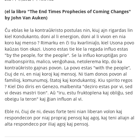
(el la libro "The End Times Prophecies of Coming Changes"
by John Van Auken)
Ĉu eblas ke la kontraŭkristo postulas nin, kiuj ajn rigardas lin
kiel Kondukanto, doni al li energion, doni al li vivon en nia
koro kaj menso ? Rimarku en ĉi tiu kvarliniaĵo, kiel Usona povo
kaŭzas tion okazi. Usono estas tie kie la regada influo estas
"by the people, for the people". Se la influo koruptiĝas pro
malbonspirito, malico, venĝohava, netolerema ktp, do ka
kontraŭkristo gajnas povon. La povo estas "with the people“,
ĉiuj de ni, en niaj koroj kaj mensoj. Ni tiam donos povon al
familioj, komunumoj, ŝtatoj kaj kondukantoj. Kiu spirito regos
? Kiel Dio diris en Genezo, malbenita "deziro estas por vi, sed
vi devas mastri tion". Aŭ "iru, estu fruktoplena kaj obliĝu, sed
obeigu la teron" kaj ĝian influon al vi.
Eble ni, ĉiuj de ni, devas forte teni nian liberan volon kaj
respondecon por niaj propraj pensoj kaj agoj, kaj teni aliajn al
alta respondeco por iliaj agoj kaj pensoj.