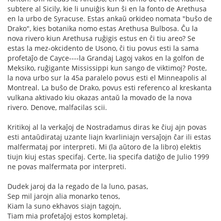
subtere al Sicily, kie li unuiĝis kun ŝi en la fonto de Arethusa
en la urbo de Syracuse. Estas ankaŭ orkideo nomata "buŝo de
Drako", kies botanika nomo estas Arethusa Bulbosa. Ĉu la
nova rivero kiun Arethusa ruĝigis estus en ĉi tiu areo? Se
estas la mez-okcidento de Usono, ĉi tiu povus esti la sama
profetaĵo de Cayce----la Grandaj Lagoj vakos en la golfon de
Meksiko, ruĝigante Mississippi kun sango de viktimoj? Poste,
la nova urbo sur la 45a paralelo povus esti el Minneapolis al
Montreal. La buŝo de Drako, povus esti referenco al kreskanta
vulkana aktivado kiu okazas antaŭ la movado de la nova
rivero. Denove, malfacilas scii.
Kritikoj al la verkaĵoj de Nostradamus diras ke ĉiuj ajn povas
esti antaŭdirataj uzante liajn kvarliniajn versaĵojn ĉar ili estas
malfermataj por interpreti. Mi (la aŭtoro de la libro) elektis
tiujn kiuj estas specifaj. Certe, lia specifa datiĝo de Julio 1999
ne povas malfermata por interpreti.
Dudek jaroj da la regado de la luno, pasas,
Sep mil jarojn alia monarko tenos,
Kiam la suno ekhavos siajn tagojn,
Tiam mia profetaĵoj estos kompletaj.