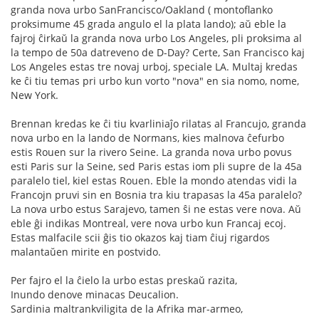
granda nova urbo SanFrancisco/Oakland ( montoflanko
proksimume 45 grada angulo el la plata lando); aŭ eble la
fajroj ĉirkaŭ la granda nova urbo Los Angeles, pli proksima al
la tempo de 50a datreveno de D-Day? Certe, San Francisco kaj
Los Angeles estas tre novaj urboj, speciale LA. Multaj kredas
ke ĉi tiu temas pri urbo kun vorto "nova" en sia nomo, nome,
New York.
Brennan kredas ke ĉi tiu kvarliniaĵo rilatas al Francujo, granda
nova urbo en la lando de Normans, kies malnova ĉefurbo
estis Rouen sur la rivero Seine. La granda nova urbo povus
esti Paris sur la Seine, sed Paris estas iom pli supre de la 45a
paralelo tiel, kiel estas Rouen. Eble la mondo atendas vidi la
Francojn pruvi sin en Bosnia tra kiu trapasas la 45a paralelo?
La nova urbo estus Sarajevo, tamen ŝi ne estas vere nova. Aŭ
eble ĝi indikas Montreal, vere nova urbo kun Francaj ecoj.
Estas malfacile scii ĝis tio okazos kaj tiam ĉiuj rigardos
malantaŭen mirite en postvido.
Per fajro el la ĉielo la urbo estas preskaŭ razita,
Inundo denove minacas Deucalion.
Sardinia maltrankviligita de la Afrika mar-armeo,