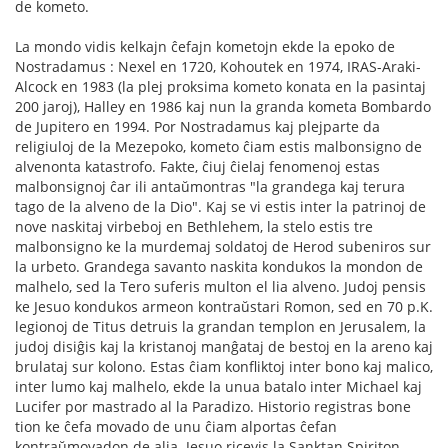
de kometo.
La mondo vidis kelkajn ĉefajn kometojn ekde la epoko de
Nostradamus : Nexel en 1720, Kohoutek en 1974, IRAS-Araki-
Alcock en 1983 (la plej proksima kometo konata en la pasintaj
200 jaroj), Halley en 1986 kaj nun la granda kometa Bombardo
de Jupitero en 1994. Por Nostradamus kaj plejparte da
religiuloj de la Mezepoko, kometo ĉiam estis malbonsigno de
alvenonta katastrofo. Fakte, ĉiuj ĉielaj fenomenoj estas
malbonsignoj ĉar ili antaŭmontras "la grandega kaj terura
tago de la alveno de la Dio". Kaj se vi estis inter la patrinoj de
nove naskitaj virbeboj en Bethlehem, la stelo estis tre
malbonsigno ke la murdemaj soldatoj de Herod subeniros sur
la urbeto. Grandega savanto naskita kondukos la mondon de
malhelo, sed la Tero suferis multon el lia alveno. Judoj pensis
ke Jesuo kondukos armeon kontraŭstari Romon, sed en 70 p.K.
legionoj de Titus detruis la grandan templon en Jerusalem, la
judoj disiĝis kaj la kristanoj manĝataj de bestoj en la areno kaj
brulataj sur kolono. Estas ĉiam konfliktoj inter bono kaj malico,
inter lumo kaj malhelo, ekde la unua batalo inter Michael kaj
Lucifer por mastrado al la Paradizo. Historio registras bone
tion ke ĉefa movado de unu ĉiam alportas ĉefan
kontraŭmovadon de alia. Jesuo ricevis la Sanktan Spiriton