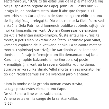
septembro 28, 1978). Ĉi tiu estas unu de la plej mallongaj kaj
plej suspektinda regado de Papoj. John Paul I estis nur 66
jaraĝa kaj en bonfarta stato, kiam li abrupte forpasis. Li
perturbis sian Curia (Senato de Kardinaloj) pro eldiri en unu
de liaj plej fruaj prelegoj ke Dio estis ne nur la ĉiela Patro sed
ankaŭ la ĉiela Patrino. Li komencis publike subtenis rajtojn de
inoj kaj konsentis renkonti Usonan Kongresan delegacion
diskuti artefaritan nasko-limigon. Ĝuste antaŭ lia kurioziga
morto, li petis sian Sekretario de Ŝtato, Kardinalo Jean Villot,
komenci esploron de la Vatikana banko. La sekvonta matene, li
mortis. Esploristoj surpriziĝis ke Kardinalo Villot komence
donis al ili falsajn informojn dum ilia demandado kaj ke la
Kardinaloj rapide balzamis la mortkorpon, kaj poste
krematiigis ĝin, kontraŭ la severa Katolika kutimo tiama.
Strange ankoraŭ, Kardinalo Villot mortis en ses monatoj. Jen
tio kion Nostradamus skribis kvarcent jarojn antaŭe:
Kiam la tombo de la granda Roman estas trovita,
La tago posta estos elektata unu Papo,
De sia Senato li ne estos subtenata,
Veneno estas en lia sango de la sankta kaliko.
(3:65)