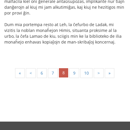
malfacila kiel oni ĝenerale antaŭsupozas, implikante nur tiajn
danĝerojn al kiuj mi jam alkutimiĝas, kaj kiuj ne hezitigos min
por provi ĝin.
Dum mia portempa resto at Leh, la ĉefurbo de Ladak, mi
vizitis la noblan monaĥejon Himis, situanta proksime al la
urbo, la ĉefa Lamao de kiu, sciigis min ke la biblioteko de ilia
monaĥejo enhavas kopiaĵojn de man-skribaĵoj koncernaj.
8
«
<
6
7
9
10
>
»