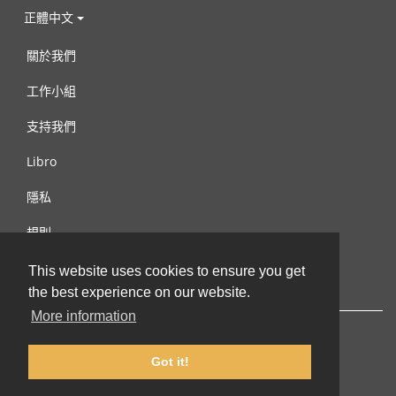
正體中文
關於我們
工作小組
支持我們
Libro
隱私
規則
連絡我們
This website uses cookies to ensure you get
the best experience on our website.
More information
Got it!
© 2002-2026 lernu.net |
Impressum