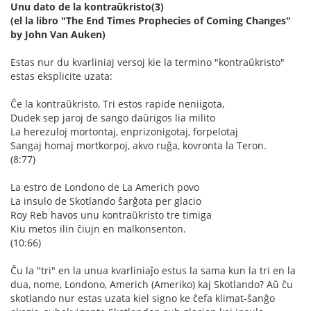
Unu dato de la kontraŭkristo(3)
(el la libro "The End Times Prophecies of Coming Changes"
by John Van Auken)
Estas nur du kvarliniaj versoj kie la termino "kontraŭkristo"
estas eksplicite uzata:
Ĉe la kontraŭkristo, Tri estos rapide neniigota,
Dudek sep jaroj de sango daŭrigos lia milito
La herezuloj mortontaj, enprizonigotaj, forpelotaj
Sangaj homaj mortkorpoj, akvo ruĝa, kovronta la Teron.
(8:77)
La estro de Londono de La Americh povo
La insulo de Skotlando ŝarĝota per glacio
Roy Reb havos unu kontraŭkristo tre timiga
Kiu metos ilin ĉiujn en malkonsenton.
(10:66)
Ĉu la "tri" en la unua kvarliniaĵo estus la sama kun la tri en la
dua, nome, Londono, Americh (Ameriko) kaj Skotlando? Aŭ ĉu
skotlando nur estas uzata kiel signo ke ĉefa klimat-ŝanĝo