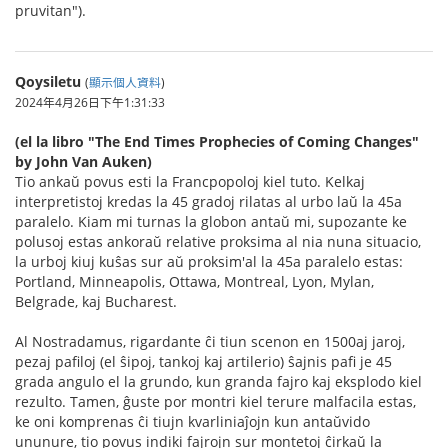
pruvitan").
Qoysiletu
(
顯示個人資料
)
2024年4月26日下午1:31:33
(el la libro "The End Times Prophecies of Coming Changes"
by John Van Auken)
Tio ankaŭ povus esti la Francpopoloj kiel tuto. Kelkaj
interpretistoj kredas la 45 gradoj rilatas al urbo laŭ la 45a
paralelo. Kiam mi turnas la globon antaŭ mi, supozante ke
polusoj estas ankoraŭ relative proksima al nia nuna situacio,
la urboj kiuj kuŝas sur aŭ proksim'al la 45a paralelo estas:
Portland, Minneapolis, Ottawa, Montreal, Lyon, Mylan,
Belgrade, kaj Bucharest.
Al Nostradamus, rigardante ĉi tiun scenon en 1500aj jaroj,
pezaj pafiloj (el ŝipoj, tankoj kaj artilerio) ŝajnis pafi je 45
grada angulo el la grundo, kun granda fajro kaj eksplodo kiel
rezulto. Tamen, ĝuste por montri kiel terure malfacila estas,
ke oni komprenas ĉi tiujn kvarliniaĵojn kun antaŭvido
ununure, tio povus indiki fajrojn sur montetoj ĉirkaŭ la