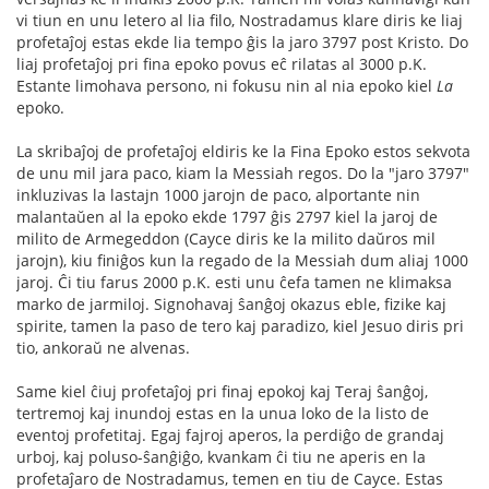
vi tiun en unu letero al lia filo, Nostradamus klare diris ke liaj
profetaĵoj estas ekde lia tempo ĝis la jaro 3797 post Kristo. Do
liaj profetaĵoj pri fina epoko povus eĉ rilatas al 3000 p.K.
Estante limohava persono, ni fokusu nin al nia epoko kiel
La
epoko.
La skribaĵoj de profetaĵoj eldiris ke la Fina Epoko estos sekvota
de unu mil jara paco, kiam la Messiah regos. Do la "jaro 3797"
inkluzivas la lastajn 1000 jarojn de paco, alportante nin
malantaŭen al la epoko ekde 1797 ĝis 2797 kiel la jaroj de
milito de Armegeddon (Cayce diris ke la milito daŭros mil
jarojn), kiu finiĝos kun la regado de la Messiah dum aliaj 1000
jaroj. Ĉi tiu farus 2000 p.K. esti unu ĉefa tamen ne klimaksa
marko de jarmiloj. Signohavaj ŝanĝoj okazus eble, fizike kaj
spirite, tamen la paso de tero kaj paradizo, kiel Jesuo diris pri
tio, ankoraŭ ne alvenas.
Same kiel ĉiuj profetaĵoj pri finaj epokoj kaj Teraj ŝanĝoj,
tertremoj kaj inundoj estas en la unua loko de la listo de
eventoj profetitaj. Egaj fajroj aperos, la perdiĝo de grandaj
urboj, kaj poluso-ŝanĝiĝo, kvankam ĉi tiu ne aperis en la
profetaĵaro de Nostradamus, temen en tiu de Cayce. Estas