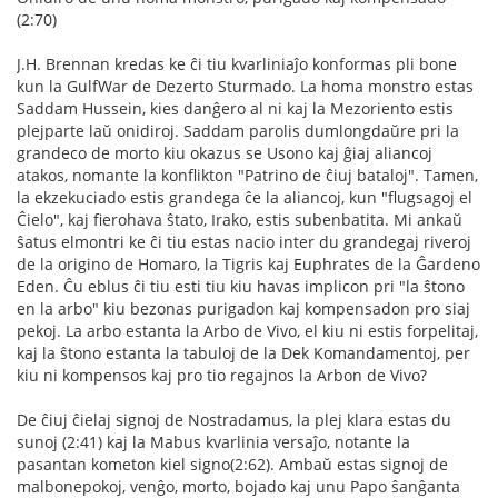
(2:70)
J.H. Brennan kredas ke ĉi tiu kvarliniaĵo konformas pli bone
kun la GulfWar de Dezerto Sturmado. La homa monstro estas
Saddam Hussein, kies danĝero al ni kaj la Mezoriento estis
plejparte laŭ onidiroj. Saddam parolis dumlongdaŭre pri la
grandeco de morto kiu okazus se Usono kaj ĝiaj aliancoj
atakos, nomante la konflikton "Patrino de ĉiuj bataloj". Tamen,
la ekzekuciado estis grandega ĉe la aliancoj, kun "flugsagoj el
Ĉielo", kaj fierohava ŝtato, Irako, estis subenbatita. Mi ankaŭ
ŝatus elmontri ke ĉi tiu estas nacio inter du grandegaj riveroj
de la origino de Homaro, la Tigris kaj Euphrates de la Ĝardeno
Eden. Ĉu eblus ĉi tiu esti tiu kiu havas implicon pri "la ŝtono
en la arbo" kiu bezonas purigadon kaj kompensadon pro siaj
pekoj. La arbo estanta la Arbo de Vivo, el kiu ni estis forpelitaj,
kaj la ŝtono estanta la tabuloj de la Dek Komandamentoj, per
kiu ni kompensos kaj pro tio regajnos la Arbon de Vivo?
De ĉiuj ĉielaj signoj de Nostradamus, la plej klara estas du
sunoj (2:41) kaj la Mabus kvarlinia versaĵo, notante la
pasantan kometon kiel signo(2:62). Ambaŭ estas signoj de
malbonepokoj, venĝo, morto, bojado kaj unu Papo ŝanĝanta