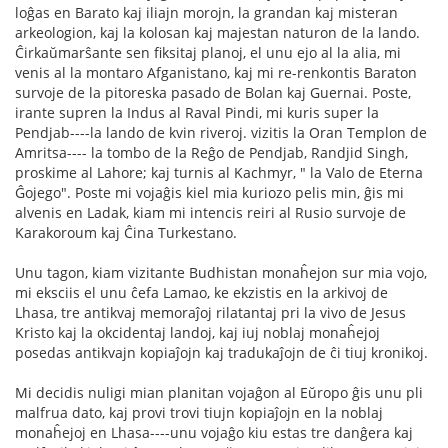
loĝas en Barato kaj iliajn morojn, la grandan kaj misteran
arkeologion, kaj la kolosan kaj majestan naturon de la lando.
Ĉirkaŭmarŝante sen fiksitaj planoj, el unu ejo al la alia, mi
venis al la montaro Afganistano, kaj mi re-renkontis Baraton
survoje de la pitoreska pasado de Bolan kaj Guernai. Poste,
irante supren la Indus al Raval Pindi, mi kuris super la
Pendjab----la lando de kvin riveroj. vizitis la Oran Templon de
Amritsa---- la tombo de la Reĝo de Pendjab, Randjid Singh,
proskime al Lahore; kaj turnis al Kachmyr, " la Valo de Eterna
Ĝojego". Poste mi vojaĝis kiel mia kuriozo pelis min, ĝis mi
alvenis en Ladak, kiam mi intencis reiri al Rusio survoje de
Karakoroum kaj Ĉina Turkestano.
Unu tagon, kiam vizitante Budhistan monaĥejon sur mia vojo,
mi eksciis el unu ĉefa Lamao, ke ekzistis en la arkivoj de
Lhasa, tre antikvaj memoraĵoj rilatantaj pri la vivo de Jesus
Kristo kaj la okcidentaj landoj, kaj iuj noblaj monaĥejoj
posedas antikvajn kopiaĵojn kaj tradukaĵojn de ĉi tiuj kronikoj.
Mi decidis nuligi mian planitan vojaĝon al Eŭropo ĝis unu pli
malfrua dato, kaj provi trovi tiujn kopiaĵojn en la noblaj
monaĥejoj en Lhasa----unu vojaĝo kiu estas tre danĝera kaj