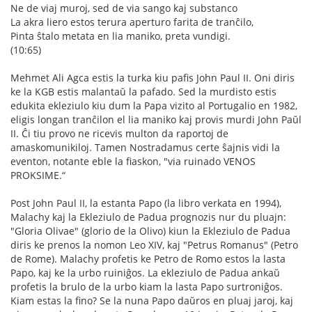
Ne de viaj muroj, sed de via sango kaj substanco
La akra liero estos terura aperturo farita de tranĉilo,
Pinta ŝtalo metata en lia maniko, preta vundigi.
(10:65)
Mehmet Ali Agca estis la turka kiu pafis John Paul II. Oni diris
ke la KGB estis malantaŭ la pafado. Sed la murdisto estis
edukita ekleziulo kiu dum la Papa vizito al Portugalio en 1982,
eligis longan tranĉilon el lia maniko kaj provis murdi John Paŭl
II. Ĉi tiu provo ne ricevis multon da raportoj de
amaskomunikiloj. Tamen Nostradamus certe ŝajnis vidi la
eventon, notante eble la fiaskon, "via ruinado VENOS
PROKSIME.“
Post John Paul II, la estanta Papo (la libro verkata en 1994),
Malachy kaj la Ekleziulo de Padua prognozis nur du pluajn:
"Gloria Olivae" (glorio de la Olivo) kiun la Ekleziulo de Padua
diris ke prenos la nomon Leo XIV, kaj "Petrus Romanus" (Petro
de Rome). Malachy profetis ke Petro de Romo estos la lasta
Papo, kaj ke la urbo ruiniĝos. La ekleziulo de Padua ankaŭ
profetis la brulo de la urbo kiam la lasta Papo surtroniĝos.
Kiam estas la fino? Se la nuna Papo daŭros en pluaj jaroj, kaj