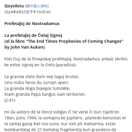
Qoysiletu
(
顯示個人資料
)
2024年4月25日下午10:05:45
Profetaĵoj de Nostradamus
La profetaĵoj de Ĉielaj Signoj
(el la libro "The End Times Prophecies of Coming Changes"
by John Van Auken)
Kiel ĉiuj de la Finepokaj profetaĵoj, Nostradamus ankaŭ skribis
ke estos signoj en la ĉielo (paradizo).
La granda stelo dum sep tagoj brulos,
Unu nubo faros du sunojn aperi.
La granda dogo bojegos tutnokte,
Kiam granda Papo ŝanĝos sian teritorion.
(2:41)
mi (la aŭtoro de la libro) sidiĝas ĉi tie verki ĉi tiun ĉapitron
18an, Julio, 1994, la semajno ke Jupitero , planedo konsistas el
la samaj gasoj kiel nia suno, nur iom pli malvarma, estas
bombardataj de 21 kometaj fragmentoj kun grandeco de