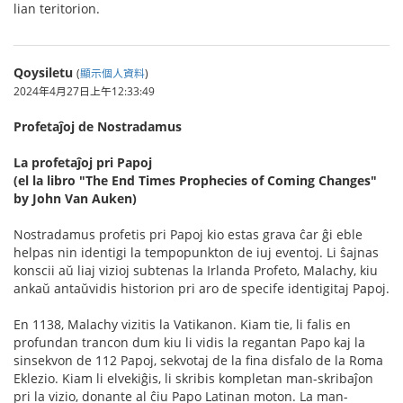
lian teritorion.
Qoysiletu
(
顯示個人資料
)
2024年4月27日上午12:33:49
Profetaĵoj de Nostradamus
La profetaĵoj pri Papoj
(el la libro "The End Times Prophecies of Coming Changes"
by John Van Auken)
Nostradamus profetis pri Papoj kio estas grava ĉar ĝi eble
helpas nin identigi la tempopunkton de iuj eventoj. Li ŝajnas
konscii aŭ liaj vizioj subtenas la Irlanda Profeto, Malachy, kiu
ankaŭ antaŭvidis historion pri aro de specife identigitaj Papoj.
En 1138, Malachy vizitis la Vatikanon. Kiam tie, li falis en
profundan trancon dum kiu li vidis la regantan Papo kaj la
sinsekvon de 112 Papoj, sekvotaj de la fina disfalo de la Roma
Eklezio. Kiam li elvekiĝis, li skribis kompletan man-skribaĵon
pri la vizio, donante al ĉiu Papo Latinan moton. La man-