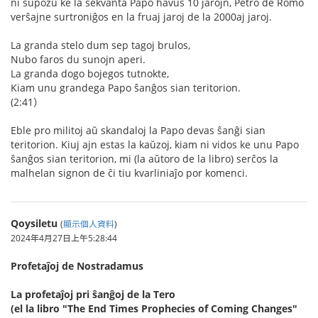
ni supozu ke la sekvanta Papo havus 10 jarojn, Petro de Romo
verŝajne surtroniĝos en la fruaj jaroj de la 2000aj jaroj.
La granda stelo dum sep tagoj brulos,
Nubo faros du sunojn aperi.
La granda dogo bojegos tutnokte,
Kiam unu grandega Papo ŝanĝos sian teritorion.
(2:41）
Eble pro militoj aŭ skandaloj la Papo devas ŝanĝi sian
teritorion. Kiuj ajn estas la kaŭzoj, kiam ni vidos ke unu Papo
ŝanĝos sian teritorion, mi (la aŭtoro de la libro) serĉos la
malhelan signon de ĉi tiu kvarliniaĵo por komenci.
Qoysiletu
(
顯示個人資料
)
2024年4月27日上午5:28:44
Profetaĵoj de Nostradamus
La profetaĵoj pri ŝanĝoj de la Tero
(el la libro "The End Times Prophecies of Coming Changes"