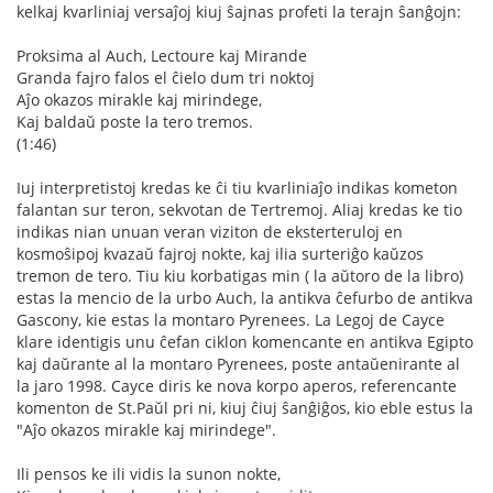
kelkaj kvarliniaj versaĵoj kiuj ŝajnas profeti la terajn ŝanĝojn:
Proksima al Auch, Lectoure kaj Mirande
Granda fajro falos el ĉielo dum tri noktoj
Aĵo okazos mirakle kaj mirindege,
Kaj baldaŭ poste la tero tremos.
(1:46)
Iuj interpretistoj kredas ke ĉi tiu kvarliniaĵo indikas kometon
falantan sur teron, sekvotan de Tertremoj. Aliaj kredas ke tio
indikas nian unuan veran viziton de eksterteruloj en
kosmoŝipoj kvazaŭ fajroj nokte, kaj ilia surteriĝo kaŭzos
tremon de tero. Tiu kiu korbatigas min ( la aŭtoro de la libro)
estas la mencio de la urbo Auch, la antikva ĉefurbo de antikva
Gascony, kie estas la montaro Pyrenees. La Legoj de Cayce
klare identigis unu ĉefan ciklon komencante en antikva Egipto
kaj daŭrante al la montaro Pyrenees, poste antaŭenirante al
la jaro 1998. Cayce diris ke nova korpo aperos, referencante
komenton de St.Paŭl pri ni, kiuj ĉiuj ŝanĝiĝos, kio eble estus la
"Aĵo okazos mirakle kaj mirindege".
Ili pensos ke ili vidis la sunon nokte,