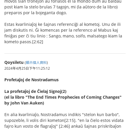
movos sian tronejon aŭ forlasos el la mondo dum aŭ baldaŭ
post kiam la stelo brulas 7 tagojn, mi (la aŭtoro de la libro)
preparos por la bojeganta dogo.
Estas kvarliniaĵoj ke ŝajnas referenciĝi al kometoj. Unu de ili
jam diskutis ni. Ĝi komencas per la referenco al Mabus kaj
finiĝas per ĉi tiu linio : Sango, mano, soifo, malsatego kiam la
kometo pasos.[2:62]
Qoysiletu
(
顯示個人資料
)
2024年4月25日下午11:25:12
Profetaĵoj de Nostradamus
La profetaĵoj de Ĉielaj Signoj(2)
(el la libro "The End Times Prophecies of Coming Changes"
by John Van Auken)
En alia kvarliniaĵo, Nostradamus indikis "stelon kun barbo",
supozeble, li volis diri kometon[2:15]. "en la ĉielo estos vidata
fajro kun vosto de flagraĵoj" [2:46] ankaŭ ŝajnas priskribaĵon