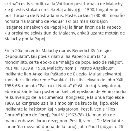
skribaĵo estis sendita al la Vatikano post forpaso de Malachy,
kie ĝi estis stokata en sekretaj arkivoj ĝis 1590, longatempe
post forpaso de Nostradamus. Poste, ĉirkaŭ 1730-40, monaĥo
nomata "la Monaĥo de Padua" skribis man-skribaĵon
listigante sinsekvon de Papoj kaj la finan finon de la Papeco
kiu proksime sekvis tiun de Malachy, ankaŭ uzante motojn de
Malachy por la Papoj.
En la 20a jarcento, Malachy nomis Benedict XV "religio
Depopulata", kiu povus rilati al lia Papeco dum la 1a
mondmilito, certe epoko de "maliĝo de populacio de religio".
Pius XII, 1939 al 1958, Malachy nomis "Pastro Angelicus",
indikante lian Angelika Paŝtado de Eklezio. Multaj sekvantoj
konsideris lin ekstreme "sankta". Li estis sekvata de John XXIII,
1958-63, nomata "Pastro et Naŭta" (Paŝtisto kaj Navigatoro),
eble indikante lian postenon kiel ĉef-episkopo de Venico aŭ lia
re-kunvenigo de la Ecumenical Kongreso je la unua fojo ekde
1869. La kongreso uzis la simbolojn de kruco kaj ŝipo, eble
indikante la Paŝtiston kaj Navigatoron. Post li, venis "Flos
Florum" (floro de floroj), Paul VI (1963-78). Lia mantelo de
manoj enhavas floran dezegnon. Post li, venis "De Mediatate
Lunae"(la meza aŭ duona de la luno), John Paul I (aŭgusto 26-