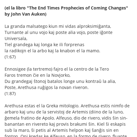
(el la libro "The End Times Prophecies of Coming Changes"
by John Van Auken)
La granda malsatego kiun mi vidas alproksimiĝanta,
Turnante al unu vojo kaj poste alia vojo, poste iĝonte
Universala,
Tiel grandega kaj longa ke ili forprenas
la radikojn el la arbo kaj la knabon el la mamo.
(1:67)
Ennosigee (la tertremo) fajro el la centro de la Tero
Faros tremon ĉie en la Novjorko,
Du grandegaj ŝtonoj batalos longe unu kontraŭ la alia,
Poste, Arethusa ruĝigos la novan riveron.
(1:87)
Arethusa estas el la Greka mitologio. Arethusa estis nimfo de
arbaro kaj unu de la servistoj de Artemis (diino de la luno,
ĝemela fratino de Apolo. Alfeuso, dio de rivero, vidis ŝin sin-
banantan en rivereto kaj provis brakumi ŝin. Kiel ŝi eskapis
sub la maro, ŝi petis al Artemis helpon kaj ŝanĝis sin en
fonton. Oni kredas ke Alfeuso, en la formo de rivero, fluante