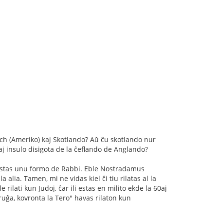
rich (Ameriko) kaj Skotlando? Aŭ ĉu skotlando nur
aj insulo disigota de la ĉeflando de Anglando?
b estas unu formo de Rabbi. Eble Nostradamus
lia. Tamen, mi ne vidas kiel ĉi tiu rilatas al la
 rilati kun Judoj, ĉar ili estas en milito ekde la 60aj
 ruĝa, kovronta la Tero" havas rilaton kun