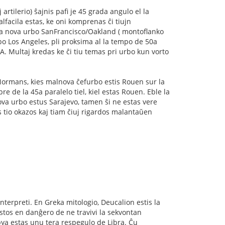
 artilerio) ŝajnis pafi je 45 grada angulo el la
lfacila estas, ke oni komprenas ĉi tiujn
nda nova urbo SanFrancisco/Oakland ( montoflanko
bo Los Angeles, pli proksima al la tempo de 50a
A. Multaj kredas ke ĉi tiu temas pri urbo kun vorto
 Normans, kies malnova ĉefurbo estis Rouen sur la
re de la 45a paralelo tiel, kiel estas Rouen. Eble la
ova urbo estus Sarajevo, tamen ŝi ne estas vere
is tio okazos kaj tiam ĉiuj rigardos malantaŭen
interpreti. En Greka mitologio, Deucalion estis la
 estos en danĝero de ne travivi la sekvontan
bya estas unu tera respegulo de Libra. Ĉu