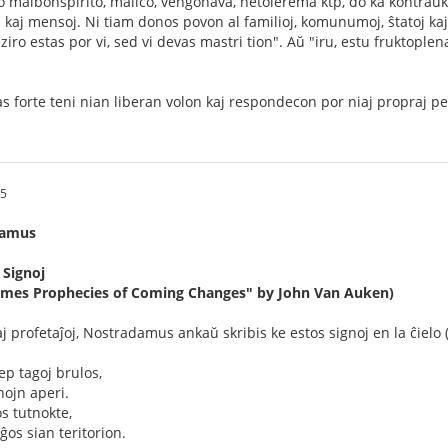
ro malbonspirito, malico, venĝohava, netolerema ktp, do ka kontraŭk
oj kaj mensoj. Ni tiam donos povon al familioj, komunumoj, ŝtatoj kaj
ro estas por vi, sed vi devas mastri tion". Aŭ "iru, estu fruktoplena
vas forte teni nian liberan volon kaj respondecon por niaj propraj pe
45
damus
 Signoj
 Times Prophecies of Coming Changes" by John Van Auken)
aj profetaĵoj, Nostradamus ankaŭ skribis ke estos signoj en la ĉielo 
p tagoj brulos,
ojn aperi.
s tutnokte,
os sian teritorion.