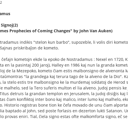
12
damus
 Signoj(2)
 Times Prophecies of Coming Changes" by John Van Auken)
stradamus indikis "stelon kun barbo", supozeble, li volis diri kometo
ŭ ŝajnas priskribaĵon de kometo.
 ĉefajn kometojn ekde la epoko de Nostradamus : Nexel en 1720, Ko
a en la pasintaj 200 jaroj), Halley en 1986 kaj nun la granda kom
iuloj de la Mezepoko, kometo ĉiam estis malbonsigno de alvenonta kat
taŭmontras "la grandega kaj terura tago de la alveno de la Dio". Kaj 
 la stelo estis tre malbonsigno ke la murdemaj soldatoj de Herod 
 malhelo, sed la Tero suferis multon el lia alveno. Judoj pensis 
Titus detruis la grandan templon en Jerusalem, la judoj disiĝis kaj 
tas ĉiam konfliktoj inter bono kaj malico, inter lumo kaj malhelo, e
o. Historio registras bone tion ke ĉefa movado de unu ĉiam alporta
ia baptado al John, sed poste forlasis en dezerton lukti Satanon. Un
o provas eniri. Tial, ĉiela signo estas ofte malkomforta signo, eĉ s