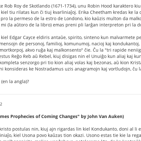
s ke Rob Roy de Skotlando (1671-1734), unu Robin Hood karaktero kiu 
kiel tiu rilatas kun ĉi tiuj kvarliniaĵoj. Erika Cheetham kredas ke l
pro la permeso de la estro de Londono, kio kaŭzis multon da malkomfor
 mi (la aŭtoro de la libro) emas preni pli larĝan interpreton pri la du
, kiel Edgar Cayce eldiris antaŭe, spirito, sinteno kun malvarmete
mensojn de personoj, familioj, komunumoj, nacioj kaj kondukantoj, 
mortkorpoj, akvo ruĝa kaj malkonsento" ĉie. Ĉu la "tri rapide neniig
stus Reĝo Reb aŭ Rebel, kiuj disigas nin el Unuiĝo kun aliaj kaj kun D
kompleta senzorgo pri tio kion aliaj volas kaj bezonas, aŭ kion Krista
ni konsideras ke Nostradamus uzis anagramojn kaj vortludojn, ĉu l
 (en la angla)?
32
 Times Prophecies of Coming Changes" by John Van Auken)
risto postulas nin, kiuj ajn rigardas lin kiel Kondukanto, doni al li 
iniaĵo, kiel Usona povo kaŭzas tion okazi. Usono estas tie kie la reg