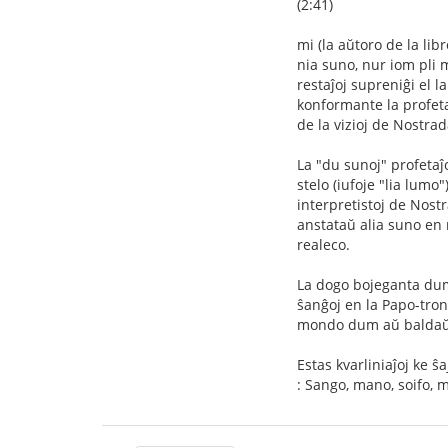
(2:41)
mi (la aŭtoro de la libr
nia suno, nur iom pli
restaĵoj supreniĝi el 
konformante la profeta
de la vizioj de Nostra
La "du sunoj" profetaĵo
stelo (iufoje "lia lum
interpretistoj de Nost
anstataŭ alia suno en 
realeco.
La dogo bojeganta dum
ŝanĝoj en la Papo-trono
mondo dum aŭ baldaŭ po
Estas kvarliniaĵoj ke ŝ
: Sango, mano, soifo, 