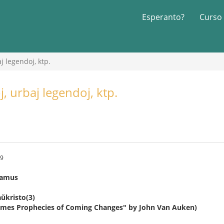
Esperanto?
Curso
j legendoj, ktp.
, urbaj legendoj, ktp.
09
damus
ŭkristo(3)
 Times Prophecies of Coming Changes" by John Van Auken)