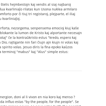
ŝtelis hejmbestojn kaj vendis al siaj najbaroj
a dua kvarliniaĵo rilatas kun Usona nuklea armilaro
to por ĉi tiuj tri registaroj, plejparte, el iliaj
 kvarliniaĵoj.
 perforta, nezorgema, senpensema emocioj kiuj kaŝe
blokante la lumon de Kristo kaj alportante necesajn
otaj" ĉe la kontraŭkristo estus "kredo, espero kaj
io, rajtigante nin fari ĉiujn ajn kiujn ni volas kaj
 spirito volas. Jesuo diris la fina epoko kaŭzos
a terminoj "mabus" kaj "Alus" simple estus:
energion, doni al li vivon en nia koro kaj menso ?
ada influo estas "by the people, for the people". Se