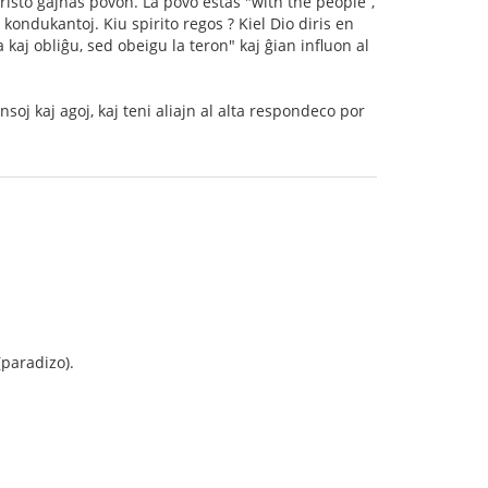
risto gajnas povon. La povo estas "with the people“,
 kondukantoj. Kiu spirito regos ? Kiel Dio diris en
 kaj obliĝu, sed obeigu la teron" kaj ĝian influon al
nsoj kaj agoj, kaj teni aliajn al alta respondeco por
(paradizo).