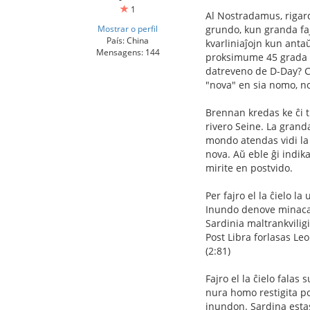
1
Al Nostradamus, rigarda
Mostrar o perfil
grundo, kun granda faj
País: China
kvarliniaĵojn kun anta
Mensagens: 144
proksimume 45 grada an
datreveno de D-Day? Ce
"nova" en sia nomo, n
Brennan kredas ke ĉi t
rivero Seine. La granda
mondo atendas vidi la 
nova. Aŭ eble ĝi indik
mirite en postvido.
Per fajro el la ĉielo la
Inundo denove minaca
Sardinia maltrankvilig
Post Libra forlasas Leo
(2:81)
Fajro el la ĉielo falas
nura homo restigita pos
inundon. Sardina estas