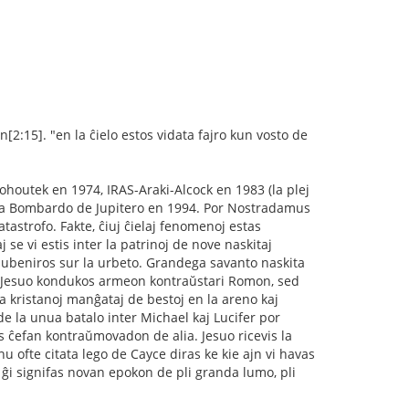
n[2:15]. "en la ĉielo estos vidata fajro kun vosto de
houtek en 1974, IRAS-Araki-Alcock en 1983 (la plej
eta Bombardo de Jupitero en 1994. Por Nostradamus
astrofo. Fakte, ĉiuj ĉielaj fenomenoj estas
se vi estis inter la patrinoj de nove naskitaj
subeniros sur la urbeto. Grandega savanto naskita
ke Jesuo kondukos armeon kontraŭstari Romon, sed
la kristanoj manĝataj de bestoj en la areno kaj
kde la unua batalo inter Michael kaj Lucifer por
s ĉefan kontraŭmovadon de alia. Jesuo ricevis la
u ofte citata lego de Cayce diras ke kie ajn vi havas
e ĝi signifas novan epokon de pli granda lumo, pli