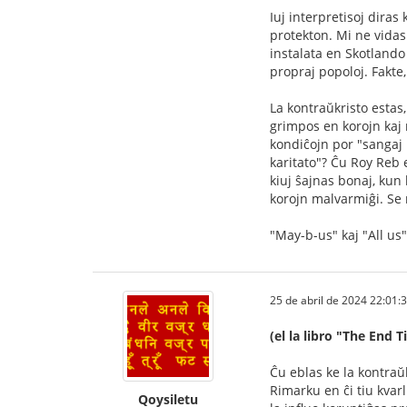
Iuj interpretisoj dira
protekton. Mi ne vidas 
instalata en Skotlando 
propraj popoloj. Fakte,
La kontraŭkristo estas
grimpos en korojn kaj 
kondiĉojn por "sangaj 
karitato"? Ĉu Roy Reb e
kiuj ŝajnas bonaj, kun 
korojn malvarmiĝi. Se 
"May-b-us" kaj "All us"
25 de abril de 2024 22:01:
(el la libro "The End
Ĉu eblas ke la kontraŭk
Rimarku en ĉi tiu kvarl
Qoysiletu