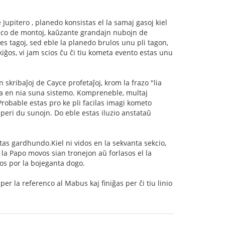
ke Jupitero , planedo konsistas el la samaj gasoj kiel
eco de montoj, kaŭzante grandajn nubojn de
s tagoj, sed eble la planedo brulos unu pli tagon,
iĝos, vi jam scios ĉu ĉi tiu kometa evento estas unu
 skribaĵoj de Cayce profetaĵoj, krom la frazo "lia
anta en nia suna sistemo. Kompreneble, multaj
robable estas pro ke pli facilas imagi kometo
aperi du sunojn. Do eble estas iluzio anstataŭ
s gardhundo.Kiel ni vidos en la sekvanta sekcio,
e la Papo movos sian tronejon aŭ forlasos el la
ros por la bojeganta dogo.
per la referenco al Mabus kaj finiĝas per ĉi tiu linio