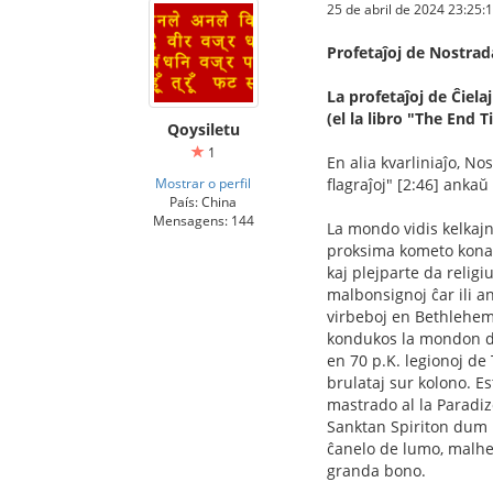
25 de abril de 2024 23:25:
Profetaĵoj de Nostra
La profetaĵoj de Ĉielaj
(el la libro "The End
Qoysiletu
1
En alia kvarliniaĵo, No
Mostrar o perfil
flagraĵoj" [2:46] anka
País: China
Mensagens: 144
La mondo vidis kelkajn
proksima kometo konat
kaj plejparte da relig
malbonsignoj ĉar ili an
virbeboj en Bethlehem,
kondukos la mondon de
en 70 p.K. legionoj de 
brulataj sur kolono. Es
mastrado al la Paradiz
Sanktan Spiriton dum l
ĉanelo de lumo, malhel
granda bono.