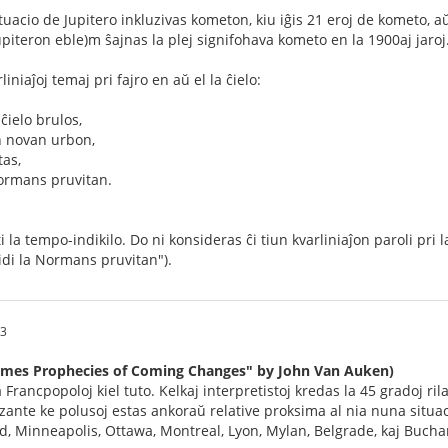
tuacio de Jupitero inkluzivas kometon, kiu iĝis 21 eroj de kometo, aŭ
upiteron eble)m ŝajnas la plej signifohava kometo en la 1900aj jaroj
iniaĵoj temaj pri fajro en aŭ el la ĉielo:
ĉielo brulos,
n novan urbon,
tas,
 Normans pruvitan.
sti la tempo-indikilo. Do ni konsideras ĉi tiun kvarliniaĵon paroli 
vidi la Normans pruvitan").
33
 Times Prophecies of Coming Changes" by John Van Auken)
 Francpopoloj kiel tuto. Kelkaj interpretistoj kredas la 45 gradoj ril
ante ke polusoj estas ankoraŭ relative proksima al nia nuna situaci
nd, Minneapolis, Ottawa, Montreal, Lyon, Mylan, Belgrade, kaj Bucha