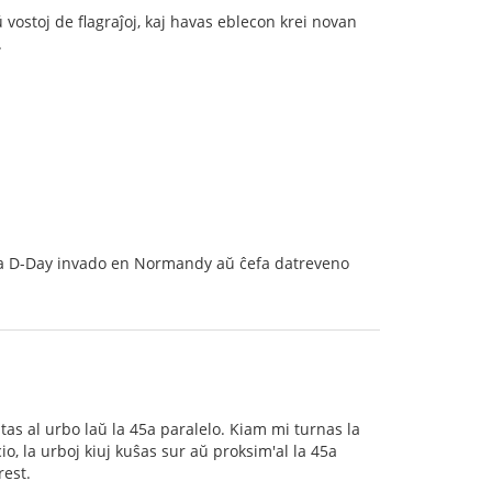
 vostoj de flagraĵoj, kaj havas eblecon krei novan
.
pri la D-Day invado en Normandy aŭ ĉefa datreveno
atas al urbo laŭ la 45a paralelo. Kiam mi turnas la
o, la urboj kiuj kuŝas sur aŭ proksim'al la 45a
rest.