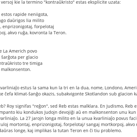
 versoj kie la termino "kontraŭkristo" estas eksplicite uzata:
i estos rapide neniigota,
go daŭrigos lia milito
 enprizonigotaj, forpelotaj
j, akvo ruĝa, kovronta la Teron.
e La Americh povo
 ŝarĝota per glacio
traŭkristo tre timiga
n malkonsenton.
 kvarliniaĵo estus la sama kun la tri en la dua, nome, Londono, Ame
 ke ĉefa klimat-ŝanĝo okazis, subakvigonte Skotlandon sub glacion k
Reb? Roy signifas "reĝon", sed Reb estas malklara. En Judismo, Re
mpanto kiu kondukos Judojn devojiĝi aŭ en malkonsenton unu kun la a
arliniaĵo. La 27 jarojn longa milito en la unua kvarliniaĵo povus facile
zuloj mortontaj, enprizonigotaj, forpelotaj/ sangaj mortkorpoj, akvo
daŭras longe, kaj implikas la tutan Teron en ĉi tiu problemo.