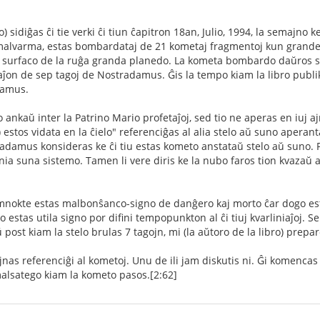
o) sidiĝas ĉi tie verki ĉi tiun ĉapitron 18an, Julio, 1994, la semajno 
 malvarma, estas bombardataj de 21 kometaj fragmentoj kun grand
la surfaco de la ruĝa granda planedo. La kometa bombardo daŭros se
ĵon de sep tagoj de Nostradamus. Ĝis la tempo kiam la libro publik
damus.
 ankaŭ inter la Patrino Mario profetaĵoj, sed tio ne aperas en iuj ajn
o") estos vidata en la ĉielo" referenciĝas al alia stelo aŭ suno aper
radamus konsideras ke ĉi tiu estas kometo anstataŭ stelo aŭ suno. P
nia suna sistemo. Tamen li vere diris ke la nubo faros tion kvazaŭ 
nokte estas malbonŝanco-signo de danĝero kaj morto ĉar dogo esta
 estas utila signo por difini tempopunkton al ĉi tiuj kvarliniaĵoj. S
st kiam la stelo brulas 7 tagojn, mi (la aŭtoro de la libro) prepa
ajnas referenciĝi al kometoj. Unu de ili jam diskutis ni. Ĝi komencas 
malsatego kiam la kometo pasos.[2:62]