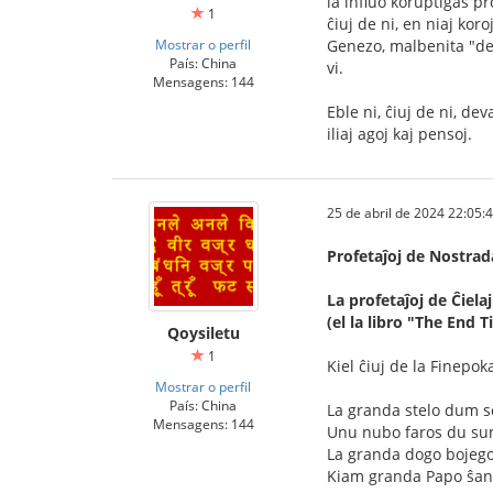
la influo koruptiĝas p
1
ĉiuj de ni, en niaj kor
Mostrar o perfil
Genezo, malbenita "dezi
País: China
vi.
Mensagens: 144
Eble ni, ĉiuj de ni, de
iliaj agoj kaj pensoj.
25 de abril de 2024 22:05:
Profetaĵoj de Nostra
La profetaĵoj de Ĉielaj
(el la libro "The End
Qoysiletu
1
Kiel ĉiuj de la Finepok
Mostrar o perfil
País: China
La granda stelo dum se
Mensagens: 144
Unu nubo faros du sun
La granda dogo bojego
Kiam granda Papo ŝanĝ