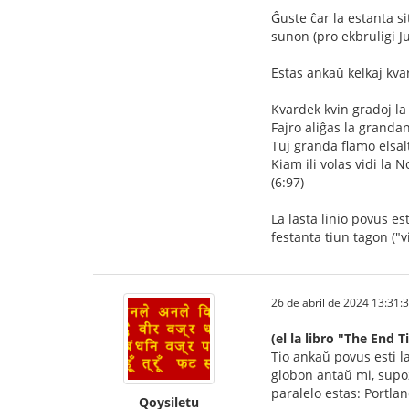
Ĝuste ĉar la estanta si
sunon (pro ekbruligi J
Estas ankaŭ kelkaj kvarl
Kvardek kvin gradoj la 
Fajro aliĝas la granda
Tuj granda flamo elsal
Kiam ili volas vidi la
(6:97)
La lasta linio povus e
festanta tiun tagon ("
26 de abril de 2024 13:31:
(el la libro "The End
Tio ankaŭ povus esti la
globon antaŭ mi, supoz
paralelo estas: Portla
Qoysiletu