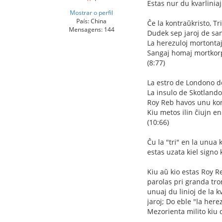
Estas nur du kvarliniaj
Mostrar o perfil
País: China
Ĉe la kontraŭkristo, Tr
Mensagens: 144
Dudek sep jaroj de san
La herezuloj mortontaj,
Sangaj homaj mortkorpo
(8:77)
La estro de Londono d
La insulo de Skotlando
Roy Reb havos unu kon
Kiu metos ilin ĉiujn e
(10:66)
Ĉu la "tri" en la unua
estas uzata kiel signo
Kiu aŭ kio estas Roy 
parolas pri granda tro
unuaj du linioj de la kv
jaroj; Do eble "la here
Mezorienta milito kiu 