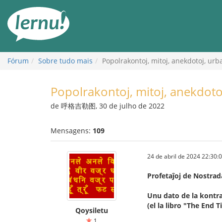
Ir
ao
conteúdo
Fórum
Sobre tudo mais
Popolrakontoj, mitoj, anekdotoj, urba
Popolrakontoj, mitoj, anekdotoj
de 呼格吉勒图, 30 de julho de 2022
Mensagens:
109
24 de abril de 2024 22:30:
Profetaĵoj de Nostra
Unu dato de la kontra
(el la libro "The End
Qoysiletu
1