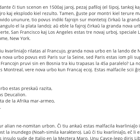
nte ĉi tiun scenon en 1500aj jaroj, pezaj pafiloj (el ŝipoj, tankoj kaj
ro kaj eksplodo kiel rezulto. Tamen, ĝuste por montri kiel terure ma
ŭvido ununure, tio povus indiki fajrojn sur montetoj ĉirkaŭ la gra
gulo el la plata lando); aŭ eble la fajroj ĉirkaŭ la granda nova ur
rte, San Francisco kaj Los Angeles estas tre novaj urboj, speciale L
ome, New York.
iu kvarliniaĵo rilatas al Francujo, granda nova urbo en la lando de
 nova urbo povus esti Paris sur la Seine, sed Paris estas iom pli sup
Francojn pruvi sin en Bosnia tra kiu trapasas la 45a paralelo? La n
as Montreal, vere nova urbo kun Francaj ecoj. Estas malfacile scii ĝ
 urbo estas preskaŭ razita,
s Deucalion.
ita de la Afrika mar-armeo,
.
 sur alian ne-nomitan urbon. Ĉi tiu ankaŭ estas malfacila kvarliniaĵo 
t la inundego (Noah-simila karaktero). Laŭ ĉi tiu kvarliniaĵo, eĉ li
 insulo sude de Italio en la Meztera Maro. Unu Cayce-lego diris Li