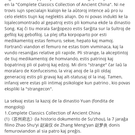
en la "Complete Classics Collection of Ancient China". Ni ne
trovis iujn specialajn kialojn ke la aŭtoroj intence aŭ pro iu
celo elektis tiujn kaj neglektis aliajn. Do ni povas indukti ke la
lojalecomontrado al gepatroj estis pli komuna ekde la dinastio
Song. Kaj ĉi tiu morala ŝarĝopezo estis ŝarĝita sur la ŝultroj de
gefiloj kaj gebofiloj. La plej ofta korpoparto por esti
medikamentoj estas femuro, sekve, hepato kaj mamoj.
Fortranĉi viandon el femuro ne estas tiom vivminaca, kaj la
vundo resaniĝas relative pli rapide. Pli strange, la akceptintoj
de tiuj medikamentoj de homviando, estis patrinoj kaj
bopatrinoj pli ol patroj kaj edzoj. Mi diris "strange" ĉar laŭ la
moralaro de Konfuceismo, la viraj anoj de la pli oldaj
generacioj estis pli gravaj kaj alt-statusaj ol la inaj. Tamen,
infanoj vere estas pli intimaj psikologie kun patrino , kio povas
ekspliki la "strangecon".
La sekvaj estas la kazoj de la dinastio Yuan (fondita de
mongoloj)
1.Complete Classics Collection of Ancient China
(1)《苏州府志》(la historio dokumento de Su'zhou), la 7 jaraĝa
filino Zhao Shu'yi 赵淑仪 de Zhang Meng'yan 赵梦炎 donis
femuroviandon al sia patro kaj preĝis.