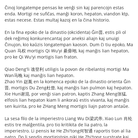
Ĉinoj longatempe pensas ke venĝi sin kaj parencojn estas
enda. Mortigi ne sufiĉas, manĝi koron, hepaton, viandon ktp,
estas necese. Estas multaj kazoj en la ĉina historio.
En la fina epoko de la dinastio (okcidenta) Ĝin晋, estis pli ol
dek reĝimoj konkurencantaj por aneksi aliajn kaj unuigi
Ĉinujon, kio kaŭzis longatempan kaoson. Dum ĉi tiu epoko, Ma
Quan 马权 mortigis Qi Wu'yi 綦毋翊, kaj manĝis lian hepaton,
pro ke Qi Wu'yi mortigis lian fraton.
Qiao Deng'li 谯登利 utiligis la povon de ribelantoj mortigi Ma
Wan马晚 kaj manĝis lian hepaton.
Zhao Yin 赵胤 en la komenca epoko de la dinastio orienta Ĝin
晋, mortigis Du Zeng杜曾, kaj manĝis lian pulmon kaj hepaton.
Xie Hun谢混, por venĝi sian patron, kaptis Zhang Meng张猛,
elfosis lian hepaton kiam li ankoraŭ estis vivanta, kaj manĝis
sen kuirita, pro ke ZHang Meng mortigis liajn patron antaŭe.
La sesa filo de la imperiestro Liang Wu Di梁武帝, Xiao Lun 肖纶
estis tre malĝentila, pro tio kritikita de lia patro, la
imperiestro. Li pensis ke He Zhi'tong何智通 raportis tion al lia
patro. Do li sendis mortigistojn piki He Zhi'tong surstrate kaj