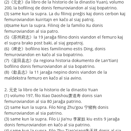
(2)《元史》(la libro de la historio de la dinastio Yuan), volumo
200, la bofilinoj de donis femuroviandon al siaj bopatrino.
(3) same kun la supra. La du filinoj preĝis kaj donis cerbon kaj
femuroviandon kuiritajn en kaĉo al siaj patroj.
(4)same kun la supra. Filinoj de la familio Xu donis
femuroviandon al sia patro.
(5)《苏州府志》la 19 jaraĝa filino donis viandon el femuro kaj
el supra brako post baki, al siaj gepatroj.
(6)《稗史》bofilino kies familinomo estis Ding, donis
femuroviandon en kaĉo al sia bopatrino.
(7)《蓝田县志》(la regiona historia dokumento de Lan'tian)
bofilino donis femuroviandon al sia bopatrino.
(8)《歙县志》la 11 jaraĝa nepino donis viandon de la
maldekstra femuro en kaĉo al sia avino.
2. 元史 la libro de la historio de la dinastio Yuan
(1) volumo 197, filo Xiao Daoshou萧道寿 donis sian
femuroviandon al sia 80 jaraĝa patrino.
(2) same kun la supra. Filo Ning Zhu'gou 宁猪狗 donis
femuroviandon al sia patrino.
(3) same kun la supra. Filo Li Jia'nu 李家奴 kiu estis 9 jaraĝa
donis femuroviandon en kaĉo al sia patrino.
(4) same kun la supra. Filo Zhu Tian'xiang朱天祥 donis al sia