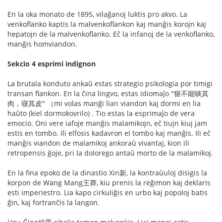
En la oka monato de 1895, vilaĝanoj luktis pro akvo. La
venkoflanko kaptis la malvenkoflankon kaj manĝis korojn kaj
hepatojn de la malvenkoflanko. Eĉ la infanoj de la venkoflanko,
manĝis homviandon.
Sekcio 4 esprimi indignon
La brutala konduto ankaŭ estas strategio psikologia por timigi
transan flankon. En la ĉina lingvo, estas idiomaĵo "狠不能啖其
肉，寝其皮" （mi volas manĝi lian viandon kaj dormi en lia
haŭto (kiel dormokovrilo) . Tio estas la esprimaĵo de vera
emocio. Oni vere iafoje manĝis malamikojn, eĉ tiujn kiuj jam
estis en tombo. Ili elfosis kadavron el tombo kaj manĝis. Ili eĉ
manĝis viandon de malamikoj ankoraŭ vivantaj, kion ili
retropensis ĝoje, pri la dolorego antaŭ morto de la malamikoj.
En la fina epoko de la dinastio Xin新, la kontraŭuloj disigis la
korpon de Wang Mang王莽, kiu prenis la reĝimon kaj deklaris
esti imperiestro. Lia kapo cirkuliĝis en urbo kaj popoloj batis
ĝin, kaj fortranĉis la langon.