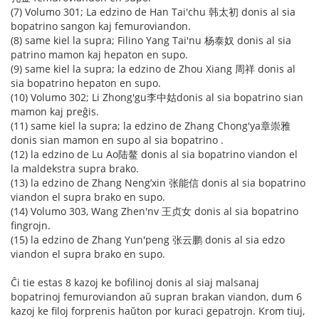
(7) Volumo 301; La edzino de Han Tai'chu 韩太初 donis al sia
bopatrino sangon kaj femuroviandon.
(8) same kiel la supra; Filino Yang Tai'nu 杨泰奴 donis al sia
patrino mamon kaj hepaton en supo.
(9) same kiel la supra; la edzino de Zhou Xiang 周祥 donis al
sia bopatrino hepaton en supo.
(10) Volumo 302; Li Zhong'gu李中姑donis al sia bopatrino sian
mamon kaj preĝis.
(11) same kiel la supra; la edzino de Zhang Chong'ya章崇雅
donis sian mamon en supo al sia bopatrino .
(12) la edzino de Lu Ao陆鳌 donis al sia bopatrino viandon el
la maldekstra supra brako.
(13) la edzino de Zhang Neng’xin 张能信 donis al sia bopatrino
viandon el supra brako en supo.
(14) Volumo 303, Wang Zhen'nv 王贞女 donis al sia bopatrino
fingrojn.
(15) la edzino de Zhang Yun'peng 张云鹏 donis al sia edzo
viandon el supra brako en supo.
Ĉi tie estas 8 kazoj ke bofilinoj donis al siaj malsanaj
bopatrinoj femuroviandon aŭ supran brakan viandon, dum 6
kazoj ke filoj forprenis haŭton por kuraci gepatrojn. Krom tiuj,