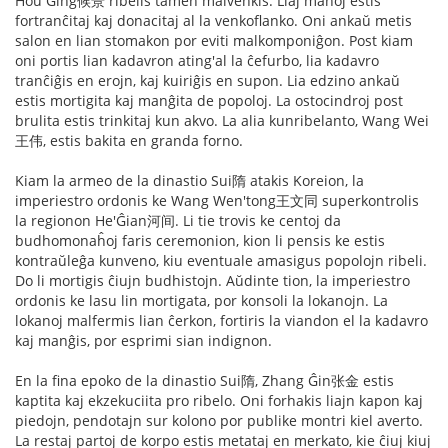
Hou Ĝing候景 ribelis tamen malvenkis. Liaj manoj estis
fortranĉitaj kaj donacitaj al la venkoflanko. Oni ankaŭ metis
salon en lian stomakon por eviti malkomponiĝon. Post kiam
oni portis lian kadavron ating'al la ĉefurbo, lia kadavro
tranĉiĝis en erojn, kaj kuiriĝis en supon. Lia edzino ankaŭ
estis mortigita kaj manĝita de popoloj. La ostocindroj post
brulita estis trinkitaj kun akvo. La alia kunribelanto, Wang Wei
王伟, estis bakita en granda forno.
Kiam la armeo de la dinastio Sui隋 atakis Koreion, la
imperiestro ordonis ke Wang Wen'tong王文同 superkontrolis
la regionon He'Ĝian河间. Li tie trovis ke centoj da
budhomonaĥoj faris ceremonion, kion li pensis ke estis
kontraŭleĝa kunveno, kiu eventuale amasigus popolojn ribeli.
Do li mortigis ĉiujn budhistojn. Aŭdinte tion, la imperiestro
ordonis ke lasu lin mortigata, por konsoli la lokanojn. La
lokanoj malfermis lian ĉerkon, fortiris la viandon el la kadavro
kaj manĝis, por esprimi sian indignon.
En la fina epoko de la dinastio Sui隋, Zhang Ĝin张金 estis
kaptita kaj ekzekuciita pro ribelo. Oni forhakis liajn kapon kaj
piedojn, pendotajn sur kolono por publike montri kiel averto.
La restaj partoj de korpo estis metataj en merkato, kie ĉiuj kiuj