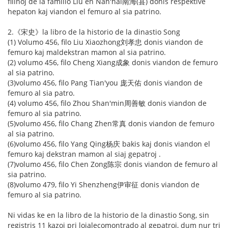
filinoj de la familio Liu en Nan'hai南海(县) donis respektive
hepaton kaj viandon el femuro al sia patrino.
2.《宋史》la libro de la historio de la dinastio Song
(1) Volumo 456, filo Liu Xiaozhong刘孝忠 donis viandon de
femuro kaj maldekstran mamon al sia patrino.
(2) volumo 456, filo Cheng Xiang成象 donis viandon de femuro
al sia patrino.
(3)volumo 456, filo Pang Tian'you 庞天佑 donis viandon de
femuro al sia patro.
(4) volumo 456, filo Zhou Shan'min周善敏 donis viandon de
femuro al sia patrino.
(5)volumo 456, filo Chang Zhen常真 donis viandon de femuro
al sia patrino.
(6)volumo 456, filo Yang Qing杨庆 bakis kaj donis viandon el
femuro kaj dekstran mamon al siaj gepatroj .
(7)volumo 456, filo Chen Zong陈宗 donis viandon de femuro al
sia patrino.
(8)volumo 479, filo Yi Shenzheng伊审征 donis viandon de
femuro al sia patrino.
Ni vidas ke en la libro de la historio de la dinastio Song, sin
registris 11 kazoj pri lojalecomontrado al gepatroj, dum nur tri