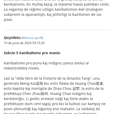
kanibalismo. En multaj kazoj, la malamo havas politikan celon.
La regantoj de reĝimo utiligis kanibalismon kiel strategion
subpremi la oponantojn, kaj plifortigi la bazŝtonon de sia
povo.
Qoysiletu
(
Mostrar perfil
)
10 de junio de 2024 03:13:20
Sekcio 5 kanibalismo pro manio
Kanibalismo pro puno kaj indigno, povus evolui al
nekontrolebla nivelo.
Laŭ la "olda libro de la historio de la dinastio Tang", unu
generalo Meng Kai孟楷 kiu estis fidata de Huang Chao黄巢,
estis kaptita kaj mortigita de Zhao Chou 赵犨, la estro de la
prefektujo Chen Zhou陈州. Huang Chao indignis kaj
kordoloriĝis. Li gvidis armeon sieĝi kaj forte atakis la
prefektujon dum cent tagoj, pro kio la kultivo sur kampoj ne
povis plenumiĝi kaj loĝantoj ene malsatis. La soldatoj de
Huang Chao kaptis kaj manĝis loĝantojn, po kelkmilojn