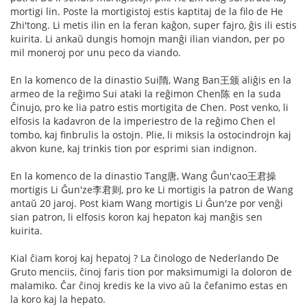
mortigi lin. Poste la mortigistoj estis kaptitaj de la filo de He
Zhi'tong. Li metis ilin en la feran kaĝon, super fajro, ĝis ili estis
kuirita. Li ankaŭ dungis homojn manĝi ilian viandon, per po
mil moneroj por unu peco da viando.
En la komenco de la dinastio Sui隋, Wang Ban王颁 aliĝis en la
armeo de la reĝimo Sui ataki la reĝimon Chen陈 en la suda
Ĉinujo, pro ke lia patro estis mortigita de Chen. Post venko, li
elfosis la kadavron de la imperiestro de la reĝimo Chen el
tombo, kaj finbrulis la ostojn. Plie, li miksis la ostocindrojn kaj
akvon kune, kaj trinkis tion por esprimi sian indignon.
En la komenco de la dinastio Tang唐, Wang Ĝun'cao王君操
mortigis Li Ĝun'ze李君则, pro ke Li mortigis la patron de Wang
antaŭ 20 jaroj. Post kiam Wang mortigis Li Ĝun'ze por venĝi
sian patron, li elfosis koron kaj hepaton kaj manĝis sen
kuirita.
Kial ĉiam koroj kaj hepatoj ? La ĉinologo de Nederlando De
Gruto menciis, ĉinoj faris tion por maksimumigi la doloron de
malamiko. Ĉar ĉinoj kredis ke la vivo aŭ la ĉefanimo estas en
la koro kaj la hepato.