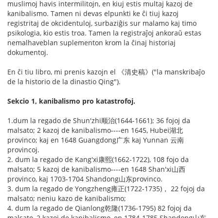
muslimoj havis intermilitojn, en kiuj estis multaj kazoj de
kanibalismo. Tamen ni devas elpunkti ke ĉi tiuj kazoj
registritaj de okcidentuloj, surbaziĝis sur malamo kaj timo
psikologia, kio estis troa. Tamen la registraĵoj ankoraŭ estas
nemalhaveblan suplementon krom la ĉinaj historiaj
dokumentoj.
En ĉi tiu libro, mi prenis kazojn el 《清史稿》("la manskribaĵo
de la historio de la dinastio Qing").
Sekcio 1, kanibalismo pro katastrofoj.
1.dum la regado de Shun'zhi顺治(1644-1661); 36 fojoj da
malsato; 2 kazoj de kanibalismo----en 1645, Hubei湖北
provinco; kaj en 1648 Guangdong广东 kaj Yunnan 云南
provincoj.
2. dum la regado de Kang'xi康熙(1662-1722), 108 fojo da
malsato; 5 kazoj de kanibalismo----en 1648 Shan'xi山西
provinco, kaj 1703-1704 Shandong山东provinco.
3. dum la regado de Yongzheng雍正(1722-1735)， 22 fojoj da
malsato; neniu kazo de kanibalismo;
4. dum la regado de Qianlong乾隆(1736-1795) 82 fojoj da
malsato, 2 kazoj de kanibalismo, en 1784-1785 Shandong山东