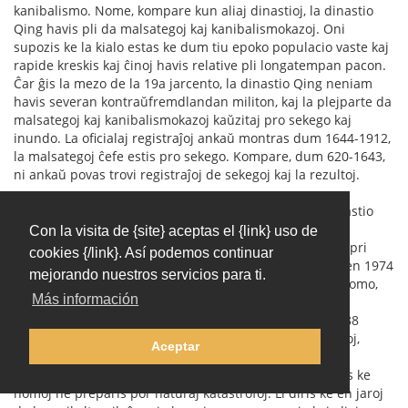
kanibalismo. Nome, kompare kun aliaj dinastioj, la dinastio
Qing havis pli da malsategoj kaj kanibalismokazoj. Oni
supozis ke la kialo estas ke dum tiu epoko populacio vaste kaj
rapide kreskis kaj ĉinoj havis relative pli longatempan pacon.
Ĉar ĝis la mezo de la 19a jarcento, la dinastio Qing neniam
havis severan kontraŭfremdlandan militon, kaj la plejparte da
malsategoj kaj kanibalismokazoj kaŭzitaj pro sekego kaj
inundo. La oficialaj registraĵoj ankaŭ montras dum 1644-1912,
la malsategoj ĉefe estis pro sekego. Kompare, dum 620-1643,
ni ankaŭ povas trovi registraĵoj de sekegoj kaj la rezultoj.
La 《清史稿》（"la manskribaĵo de la historio de la dinastio
Qing"）ne montris la severecon de malsatego kaj
Con la visita de {site} aceptas el {link} uso de
kanibalismo. Tamen aliaj dokumentoj suplikis detalojn pri
cookies {/link}. Así podemos continuar
kanibalismo dum 1874-1877. Unu arkeologiista teamo en 1974
mejorando nuestros servicios para ti.
hazarde trovis ŝtonmonumentaĵo en muro de iu olda domo,
Más información
en kiu oni registris teruran situacion de farmistoj dum
sekego. Antaŭ sekego, la vilaĝo havis 51 familiojn kaj 188
personojn. Post tio, nur restis 17 familioj kaj 35 personoj,
Aceptar
perdiĝis 70 % da populacio, pro malsatego. Por travivi,
gepatroj manĝis gefilojn. La oldulo en la vilaĝo admonis ke
homoj ne preparis por naturaj katastrofoj. Li diris ke en jaroj