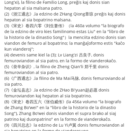
Long'xi), la filino de Familio Long, preĝis kaj donis sian
hepaton al sia malsana patro.
(2)《浙江通志》,la edzino de ZHang Qiong章琼 preĝis kaj donis
hepaton al sia bopatrino malsana.
(3)《宋史》卷四六零《刘生妻传》（la 460a volumo "la biografo
de la edzino de viro kies familinomo estas Liu" en la "libro de
la historio de la dinastio Song"）la menciita edzino donis sian
viandon de femuro al bopatrino; la manĝaĵoformo estis "kaĉo
kun vianderoj";
(4) devenis same kiel la (3); Lv Liang'zi 吕良子, donis
femuroviandon al sia patro, en la formo de vianderokaĉo.
(5)《癸辛杂识》, la filino de Zheng Qian'li 郑千里 donis
femuroviandon al sia patro.
(6)《广西通志》,la filino de Ma Mai马脉, donis femuroviando al
sia patro.
(7)《金坛县志》,la edzino de ZHao Bi'yuan赵必愿 donis
femuroviandon kaj hepaton al sia bopatrino.
(8)《宋史》卷四五六《张伯威传》(la 456a volumo "la biografo
de Zhang Bo'wei" en la "libro de la historio de la dinastio
Song"), Zhang Bo'wei donis viandon el supra brako al siaj
patrino kaj duonpatrino" en la formo de vianderokaĉo.
(9)《四川总志》la edzino de Lu Yi卢翼 donis femuroviandon al
sia bopatrino en la formo de vianderosupo.