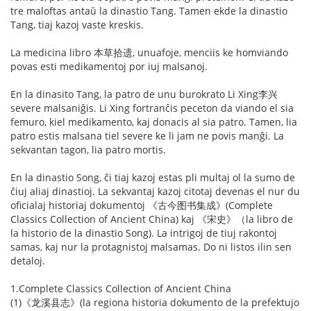
tre maloftas antaŭ la dinastio Tang. Tamen ekde la dinastio
Tang, tiaj kazoj vaste kreskis.
La medicina libro 本草拾遗, unuafoje, menciis ke homviando
povas esti medikamentoj por iuj malsanoj.
En la dinasito Tang, la patro de unu burokrato Li Xing李兴
severe malsaniĝis. Li Xing fortranĉis peceton da viando el sia
femuro, kiel medikamento, kaj donacis al sia patro. Tamen, lia
patro estis malsana tiel severe ke li jam ne povis manĝi. La
sekvantan tagon, lia patro mortis.
En la dinastio Song, ĉi tiaj kazoj estas pli multaj ol la sumo de
ĉiuj aliaj dinastioj. La sekvantaj kazoj citotaj devenas el nur du
oficialaj historiaj dokumentoj 《古今图书集成》(Complete
Classics Collection of Ancient China) kaj 《宋史》（la libro de
la historio de la dinastio Song). La intrigoj de tiuj rakontoj
samas, kaj nur la protagnistoj malsamas. Do ni listos ilin sen
detaloj.
1.Complete Classics Collection of Ancient China
(1)《龙溪县志》(la regiona historia dokumento de la prefektujo