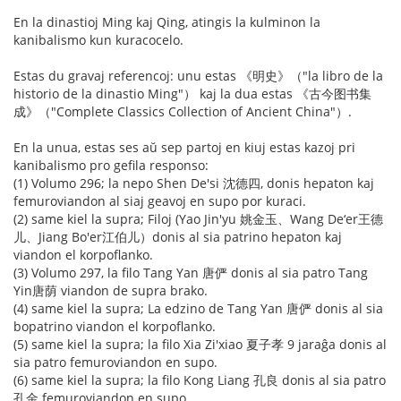
En la dinastioj Ming kaj Qing, atingis la kulminon la
kanibalismo kun kuracocelo.
Estas du gravaj referencoj: unu estas 《明史》（"la libro de la
historio de la dinastio Ming"） kaj la dua estas 《古今图书集
成》（"Complete Classics Collection of Ancient China"）.
En la unua, estas ses aŭ sep partoj en kiuj estas kazoj pri
kanibalismo pro gefila responso:
(1) Volumo 296; la nepo Shen De'si 沈德四, donis hepaton kaj
femuroviandon al siaj geavoj en supo por kuraci.
(2) same kiel la supra; Filoj (Yao Jin'yu 姚金玉、Wang De‘er王德
儿、Jiang Bo'er江伯儿）donis al sia patrino hepaton kaj
viandon el korpoflanko.
(3) Volumo 297, la filo Tang Yan 唐俨 donis al sia patro Tang
Yin唐荫 viandon de supra brako.
(4) same kiel la supra; La edzino de Tang Yan 唐俨 donis al sia
bopatrino viandon el korpoflanko.
(5) same kiel la supra; la filo Xia Zi'xiao 夏子孝 9 jaraĝa donis al
sia patro femuroviandon en supo.
(6) same kiel la supra; la filo Kong Liang 孔良 donis al sia patro
孔金 femuroviandon en supo.