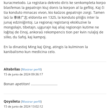
kuracmetodo. La registara dekreto diris ke senkompleta korpo
blasfemas la gepatrojn kiuj donis la korpon al la gefiloj. Kaj ĉi
tia konduto minacas vivon, kio kaŭzos gepatrojn zorgi. Tamen
laŭ la 事林广志 eldonita en 1325, la konduto pliiĝis inter la
junaj edziniĝintoj. La regionaj registaroj ekskluzive la
mongolajn, tibetajn, ujgurajn kaj aliaj regionojn kutime ne
loĝitaj de ĉinoj, ankoraŭ rekompencis tion per kvin rulaĵoj de
silko, du ŝafoj, kaj kampoj.
En la dinastioj Ming kaj Qing, atingis la kulminon la
kanibalismo kun medicina celo.
Altebrilas
(
Mostrar perfil
)
15 de junio de 2024 09:36:17
Bonan apetiton! ...........................
Qoysiletu
(
Mostrar perfil
)
15 de junio de 2024 13:02:12