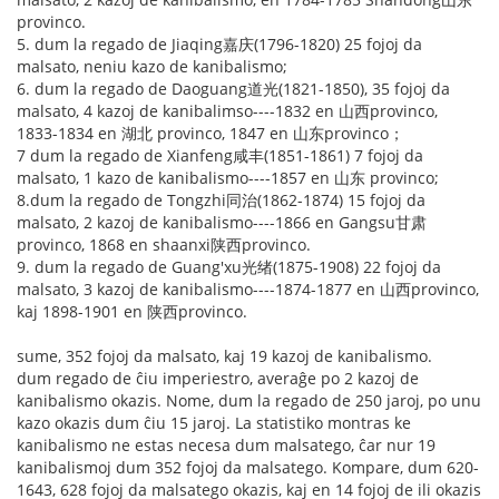
provinco.
5. dum la regado de Jiaqing嘉庆(1796-1820) 25 fojoj da
malsato, neniu kazo de kanibalismo;
6. dum la regado de Daoguang道光(1821-1850), 35 fojoj da
malsato, 4 kazoj de kanibalimso----1832 en 山西provinco,
1833-1834 en 湖北 provinco, 1847 en 山东provinco；
7 dum la regado de Xianfeng咸丰(1851-1861) 7 fojoj da
malsato, 1 kazo de kanibalismo----1857 en 山东 provinco;
8.dum la regado de Tongzhi同治(1862-1874) 15 fojoj da
malsato, 2 kazoj de kanibalismo----1866 en Gangsu甘肃
provinco, 1868 en shaanxi陕西provinco.
9. dum la regado de Guang'xu光绪(1875-1908) 22 fojoj da
malsato, 3 kazoj de kanibalismo----1874-1877 en 山西provinco,
kaj 1898-1901 en 陕西provinco.
sume, 352 fojoj da malsato, kaj 19 kazoj de kanibalismo.
dum regado de ĉiu imperiestro, averaĝe po 2 kazoj de
kanibalismo okazis. Nome, dum la regado de 250 jaroj, po unu
kazo okazis dum ĉiu 15 jaroj. La statistiko montras ke
kanibalismo ne estas necesa dum malsatego, ĉar nur 19
kanibalismoj dum 352 fojoj da malsatego. Kompare, dum 620-
1643, 628 fojoj da malsatego okazis, kaj en 14 fojoj de ili okazis