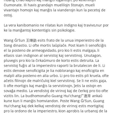
ĉiumonate. Ili havis grandajn muelilojn ŝtonajn, mueli
vivantajn homojn kaj manĝis la vianderojn kun la pecetoj de
ostoj.
La vera kanibomanio ne rilatas kun indigno kaj travivo,nur por
ke la manĝantoj kontentigis sin psikologie.
Wang Ĝi'ŝun 王继勋 esits frato de la unua imperiestro de la
Song dinastio. Li ofte mortis laŭplaĉe. Post kiam li senoficiĝis
el la posteno de armeogvidado, pro kio li estis malgaja, li
ellasis sian indignon al servistoj kaj servistinoj. Unutagon,
pluvegis pro kio la ĉirkaŭmuro de korto estis detruita. La
servistoj fuĝis al la imperiestro raporti la brutalecon de li. Li
estis denove senoficigita je lia noblorango kaj enoficigita en
malpli alta posteno en alia urbo. Li pro tio estis pli kruela, ofte
aĉetis filinojn de malriĉuloj kiel servistinoj. Se li ne estis gaja,
li ofte mortigis kaj manĝis la servistinojn, ĵetis la ostojn en
sovaĝa medio. La vendistoj de virinoj kaj de ĉerkoj pro tio ofte
vizitis lin. La budhomonaĥo Guang Hui'chang广惠常 ankaŭ
kune kun li manĝis homviandon. Poste Wang Ĝi'ŝun, Guang
Hui'chang kaj dek kelkaj vendistoj de virinoj estis mortigitaj
pro la ordono de la imperiestro, kion aprobis la urbanoj de la