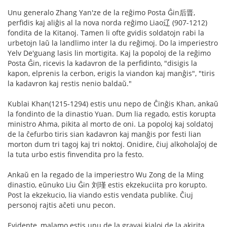
Unu generalo Zhang Yan'ze de la reĝimo Posta Ĝin后晋,
perfidis kaj aliĝis al la nova norda reĝimo Liao辽 (907-1212)
fondita de la Kitanoj. Tamen li ofte gvidis soldatojn rabi la
urbetojn laŭ la landlimo inter la du reĝimoj. Do la imperiestro
Yelv De'guang lasis lin mortigita. Kaj la popoloj de la reĝimo
Posta Ĝin, ricevis la kadavron de la perfidinto, "disigis la
kapon, elprenis la cerbon, erigis la viandon kaj manĝis", "tiris
la kadavron kaj restis nenio baldaŭ."
Kublai Khan(1215-1294) estis unu nepo de Ĉinĝis Khan, ankaŭ
la fondinto de la dinastio Yuan. Dum lia regado, estis korupta
ministro Ahma, pikita al morto de oni. La popoloj kaj soldatoj
de la ĉefurbo tiris sian kadavron kaj manĝis por festi lian
morton dum tri tagoj kaj tri noktoj. Onidire, ĉiuj alkoholaĵoj de
la tuta urbo estis finvendita pro la festo.
Ankaŭ en la regado de la imperiestro Wu Zong de la Ming
dinastio, eŭnuko Liu Ĝin 刘瑾 estis ekzekuciita pro korupto.
Post la ekzekucio, lia viando estis vendata publike. Ĉiuj
personoj rajtis aĉeti unu pecon.
Evidente, malamo estis unu de la gravaj kialoj de la akirita