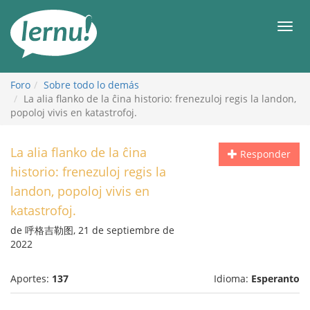
Contenido
Men
Foro
Sobre todo lo demás
La alia flanko de la ĉina historio: frenezuloj regis la landon,
popoloj vivis en katastrofoj.
La alia flanko de la ĉina
Responder
historio: frenezuloj regis la
landon, popoloj vivis en
katastrofoj.
de 呼格吉勒图, 21 de septiembre de
2022
Aportes:
137
Idioma:
Esperanto