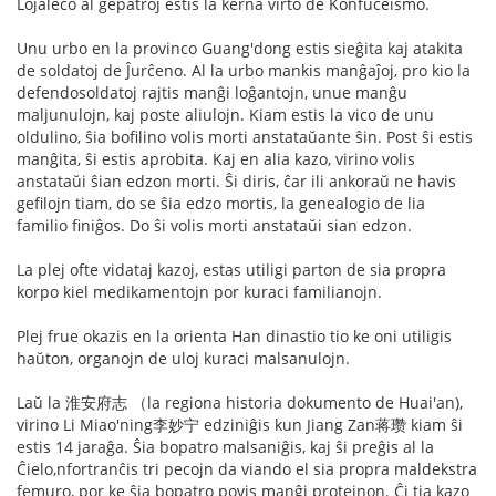
Lojaleco al gepatroj estis la kerna virto de Konfuceismo.
Unu urbo en la provinco Guang'dong estis sieĝita kaj atakita
de soldatoj de Ĵurĉeno. Al la urbo mankis manĝaĵoj, pro kio la
defendosoldatoj rajtis manĝi loĝantojn, unue manĝu
maljunulojn, kaj poste aliulojn. Kiam estis la vico de unu
oldulino, ŝia bofilino volis morti anstataŭante ŝin. Post ŝi estis
manĝita, ŝi estis aprobita. Kaj en alia kazo, virino volis
anstataŭi ŝian edzon morti. Ŝi diris, ĉar ili ankoraŭ ne havis
gefilojn tiam, do se ŝia edzo mortis, la genealogio de lia
familio finiĝos. Do ŝi volis morti anstataŭi sian edzon.
La plej ofte vidataj kazoj, estas utiligi parton de sia propra
korpo kiel medikamentojn por kuraci familianojn.
Plej frue okazis en la orienta Han dinastio tio ke oni utiligis
haŭton, organojn de uloj kuraci malsanulojn.
Laŭ la 淮安府志 （la regiona historia dokumento de Huai'an),
virino Li Miao'ning李妙宁 edziniĝis kun Jiang Zan蒋瓒 kiam ŝi
estis 14 jaraĝa. Ŝia bopatro malsaniĝis, kaj ŝi preĝis al la
Ĉielo,nfortranĉis tri pecojn da viando el sia propra maldekstra
femuro, por ke ŝia bopatro povis manĝi proteinon. Ĉi tia kazo