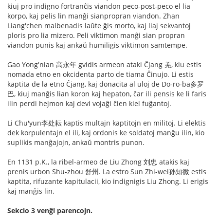
kiuj pro indigno fortranĉis viandon peco-post-peco el lia
korpo, kaj pelis lin manĝi sianpropran viandon. Zhan
Liang'chen malbenadis laŭte ĝis morto, kaj liaj sekvantoj
ploris pro lia mizero. Peli viktimon manĝi sian propran
viandon punis kaj ankaŭ humiligis viktimon samtempe.
Gao Yong'nian 高永年 gvidis armeon ataki Ĉjang 羌, kiu estis
nomada etno en okcidenta parto de tiama Ĉinujo. Li estis
kaptita de la etno Ĉjang, kaj donacita al uloj de Do-ro-ba多罗
巴, kiuj manĝis lian koron kaj hepaton, ĉar ili pensis ke li faris
ilin perdi hejmon kaj devi vojaĝi ĉien kiel fuĝantoj.
Li Chu'yun李处耘 kaptis multajn kaptitojn en militoj. Li elektis
dek korpulentajn el ili, kaj ordonis ke soldatoj manĝu ilin, kio
suplikis manĝajojn, ankaŭ montris punon.
En 1131 p.K., la ribel-armeo de Liu Zhong 刘忠 atakis kaj
prenis urbon Shu-zhou 舒州. La estro Sun Zhi-wei孙知微 estis
kaptita, rifuzante kapitulacii, kio indignigis Liu Zhong. Li erigis
kaj manĝis lin.
Sekcio 3 venĝi parencojn.