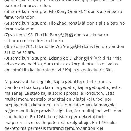
patrino femuroviandon.
(5) same kun la supra. Filo Kong Quan孔全 donis al sia patro
femuroviandon.
(6) same kun la supra. Filo Zhao Rong赵荣 donis al sia patrino
femuroviandon.
(7) volumo 198. Filo Hu Banlv胡伴侣 donis al sia patro
sebumon el sia dekstra flanko.
(8) volumo 201. Edzino de Wu Yong武用 donis femuroviandon
al ulo ne sciata.
(9) same kun la supra. Edzino de Li Zhongyi李仲义 diris "mia
edzo estas maldika, dum mi estas korpulenta. Do mi volas
anstataŭi lin kaj kuirota de vi." Kaj la soldatoj kuiris ŝin.
Ni povas vidi ke la gefiloj kaj la gebofiloj ofte fortranĉis
viandon el sia korpo kiam la gepatroj kaj la gebopatroj estis
malsanaj. La ŝtato kaj la socio aprobis la konduton. Estis
multaj monumentaĵoj starigitaj en vilaĝoj kaj urboj por
propagandi la konduton. En la dinastio Yuan, la mongola
reĝimo multefoje provis ĉesigi tion, ĉar multaj inoj volis doni
sian haŭton. En 1261, la registaro per dekretoj forte
malpermesis elfosi hepaton kaj okulglobojn. En 1270, alia
dekreto malpermesis fortranĉi femuroviandon kiel