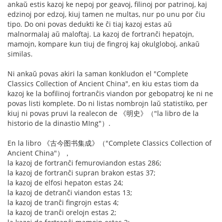
ankaŭ estis kazoj ke nepoj por geavoj, filinoj por patrinoj, kaj
edzinoj por edzoj, kiuj tamen ne multas, nur po unu por ĉiu
tipo. Do oni povas dedukti ke ĉi tiaj kazoj estas aŭ
malnormalaj aŭ maloftaj. La kazoj de fortranĉi hepatojn,
mamojn, kompare kun tiuj de fingroj kaj okulgloboj, ankaŭ
similas.
Ni ankaŭ povas akiri la saman konkludon el "Complete
Classics Collection of Ancient China", en kiu estas tiom da
kazoj ke la bofilinoj fortranĉis viandon por gebopatroj ke ni ne
povas listi komplete. Do ni listas nombrojn laŭ statistiko, per
kiuj ni povas pruvi la realecon de 《明史》（"la libro de la
historio de la dinastio MIng"）.
En la libro 《古今图书集成》（"Complete Classics Collection of
Ancient China"），
la kazoj de fortranĉi femuroviandon estas 286;
la kazoj de fortranĉi supran brakon estas 37;
la kazoj de elfosi hepaton estas 24;
la kazoj de detranĉi viandon estas 13;
la kazoj de tranĉi fingrojn estas 4;
la kazoj de tranĉi orelojn estas 2;