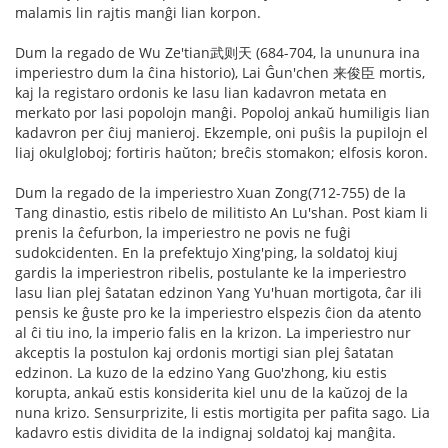
malamis lin rajtis manĝi lian korpon.
Dum la regado de Wu Ze'tian武则天 (684-704, la ununura ina
imperiestro dum la ĉina historio), Lai Ĝun'chen 来俊臣 mortis,
kaj la registaro ordonis ke lasu lian kadavron metata en
merkato por lasi popolojn manĝi. Popoloj ankaŭ humiligis lian
kadavron per ĉiuj manieroj. Ekzemple, oni puŝis la pupilojn el
liaj okulgloboj; fortiris haŭton; breĉis stomakon; elfosis koron.
Dum la regado de la imperiestro Xuan Zong(712-755) de la
Tang dinastio, estis ribelo de militisto An Lu'shan. Post kiam li
prenis la ĉefurbon, la imperiestro ne povis ne fuĝi
sudokcidenten. En la prefektujo Xing'ping, la soldatoj kiuj
gardis la imperiestron ribelis, postulante ke la imperiestro
lasu lian plej ŝatatan edzinon Yang Yu'huan mortigota, ĉar ili
pensis ke ĝuste pro ke la imperiestro elspezis ĉion da atento
al ĉi tiu ino, la imperio falis en la krizon. La imperiestro nur
akceptis la postulon kaj ordonis mortigi sian plej ŝatatan
edzinon. La kuzo de la edzino Yang Guo'zhong, kiu estis
korupta, ankaŭ estis konsiderita kiel unu de la kaŭzoj de la
nuna krizo. Sensurprizite, li estis mortigita per pafita sago. Lia
kadavro estis dividita de la indignaj soldatoj kaj manĝita.