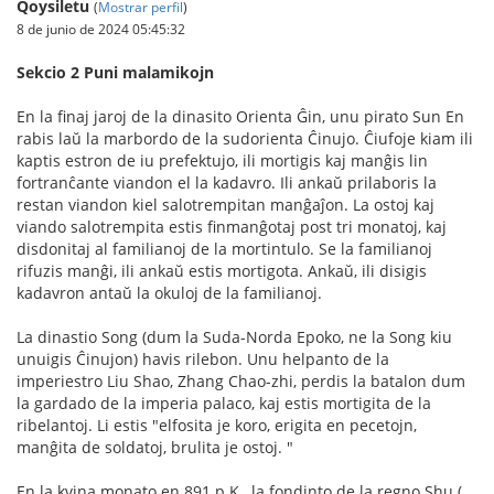
Qoysiletu
(
Mostrar perfil
)
8 de junio de 2024 05:45:32
Sekcio 2 Puni malamikojn
En la finaj jaroj de la dinasito Orienta Ĝin, unu pirato Sun En
rabis laŭ la marbordo de la sudorienta Ĉinujo. Ĉiufoje kiam ili
kaptis estron de iu prefektujo, ili mortigis kaj manĝis lin
fortranĉante viandon el la kadavro. Ili ankaŭ prilaboris la
restan viandon kiel salotrempitan manĝaĵon. La ostoj kaj
viando salotrempita estis finmanĝotaj post tri monatoj, kaj
disdonitaj al familianoj de la mortintulo. Se la familianoj
rifuzis manĝi, ili ankaŭ estis mortigota. Ankaŭ, ili disigis
kadavron antaŭ la okuloj de la familianoj.
La dinastio Song (dum la Suda-Norda Epoko, ne la Song kiu
unuigis Ĉinujon) havis rilebon. Unu helpanto de la
imperiestro Liu Shao, Zhang Chao-zhi, perdis la batalon dum
la gardado de la imperia palaco, kaj estis mortigita de la
ribelantoj. Li estis "elfosita je koro, erigita en pecetojn,
manĝita de soldatoj, brulita je ostoj. "
En la kvina monato en 891 p.K., la fondinto de la regno Shu (