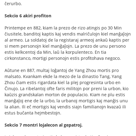
ĉerurbo.
Sekcio 6 akiri profiton
Printempe en 882, kiam la prezo de rizo atingis po 30 Min
ĉiusitele, banditoj kaptis kaj vendis malriĉulojn kiel manĝaĵojn
al armeo. La soldatoj de la registaraj armeoj ankaŭ kaptis per
si mem personojn kiel manĝaĵojn. La prezo de unu persono
estis kelkcentoj da Min, laŭ la korpulenteco. En tia
cirkonstanco, mortigi personojn estis profitohava negoco.
Aŭtune en 887, multaj loĝantoj de Yang Zhou mortis pro
malsato. Kvankam ekde la mezo de la dinastio Tang, Yang
Zhou ĉiam estis rigardata kiel la plej progresinta urbo en
Ĉinujo. La ribelantoj ofte faris militojn por preni la urbon, kio
kaŭzis grandskalan morton de populacio. Kiam ne plu estis
manĝaĵoj ene de la urbo, la urbanoj mortigis kaj manĝis unu
la alian. Ili eĉ mortigis kaj vendis siajn familianojn kvazaŭ ili
estus buĉanta hejmbestojn.
Sekcio 7 montri lojalecon al gepatroj.