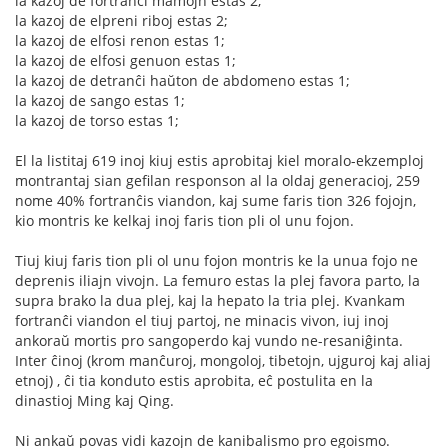
la kazoj de fortranĉi mamojn estas 2;
la kazoj de elpreni riboj estas 2;
la kazoj de elfosi renon estas 1;
la kazoj de elfosi genuon estas 1;
la kazoj de detranĉi haŭton de abdomeno estas 1;
la kazoj de sango estas 1;
la kazoj de torso estas 1;
El la listitaj 619 inoj kiuj estis aprobitaj kiel moralo-ekzemploj
montrantaj sian gefilan responson al la oldaj generacioj, 259
nome 40% fortranĉis viandon, kaj sume faris tion 326 fojojn,
kio montris ke kelkaj inoj faris tion pli ol unu fojon.
Tiuj kiuj faris tion pli ol unu fojon montris ke la unua fojo ne
deprenis iliajn vivojn. La femuro estas la plej favora parto, la
supra brako la dua plej, kaj la hepato la tria plej. Kvankam
fortranĉi viandon el tiuj partoj, ne minacis vivon, iuj inoj
ankoraŭ mortis pro sangoperdo kaj vundo ne-resaniĝinta.
Inter ĉinoj (krom manĉuroj, mongoloj, tibetojn, ujguroj kaj aliaj
etnoj) , ĉi tia konduto estis aprobita, eĉ postulita en la
dinastioj Ming kaj Qing.
Ni ankaŭ povas vidi kazojn de kanibalismo pro egoismo.