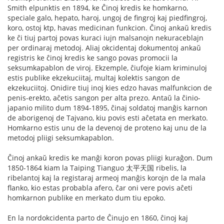
Smith elpunktis en 1894, ke Ĉinoj kredis ke homkarno,
speciale galo, hepato, haroj, ungoj de fingroj kaj piedfingroj,
koro, ostoj ktp, havas medicinan funkcion. Ĉinoj ankaŭ kredis
ke ĉi tiuj partoj povas kuraci iujn malsanojn nekuraceblajn
per ordinaraj metodoj. Aliaj okcidentaj dokumentoj ankaŭ
registris ke ĉinoj kredis ke sango povas promocii la
seksumkapablon de viroj. Ekzemple, ĉiufoje kiam kriminuloj
estis publike ekzekuciitaj, multaj kolektis sangon de
ekzekuciitoj. Onidire tiuj inoj kies edzo havas malfunkcion de
penis-erekto, aĉetis sangon per alta prezo. Antaŭ la ĉinio-
japanio milito dum 1894-1895, ĉinaj soldatoj manĝis karnon
de aborigenoj de Tajvano, kiu povis esti aĉetata en merkato.
Homkarno estis unu de la devenoj de proteno kaj unu de la
metodoj pliigi seksumkapablon.
Ĉinoj ankaŭ kredis ke manĝi koron povas pliigi kuraĝon. Dum
1850-1864 kiam la Taiping Tianguo 太平天国 ribelis, la
ribelantoj kaj la registaraj armeoj manĝis korojn de la mala
flanko, kio estas probabla afero, ĉar oni vere povis aĉeti
homkarnon publike en merkato dum tiu epoko.
En la nordokcidenta parto de Ĉinujo en 1860, ĉinoj kaj