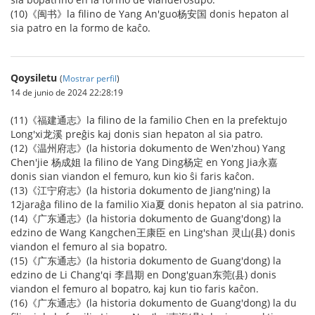
(10)《闽书》la filino de Yang An'guo杨安国 donis hepaton al
sia patro en la formo de kaĉo.
Qoysiletu
(
Mostrar perfil
)
14 de junio de 2024 22:28:19
(11)《福建通志》la filino de la familio Chen en la prefektujo
Long'xi龙溪 preĝis kaj donis sian hepaton al sia patro.
(12)《温州府志》(la historia dokumento de Wen'zhou) Yang
Chen'jie 杨成姐 la filino de Yang Ding杨定 en Yong Jia永嘉
donis sian viandon el femuro, kun kio ŝi faris kaĉon.
(13)《江宁府志》(la historia dokumento de Jiang'ning) la
12jaraĝa filino de la familio Xia夏 donis hepaton al sia patrino.
(14)《广东通志》(la historia dokumento de Guang'dong) la
edzino de Wang Kangchen王康臣 en Ling'shan 灵山(县) donis
viandon el femuro al sia bopatro.
(15)《广东通志》(la historia dokumento de Guang'dong) la
edzino de Li Chang'qi 李昌期 en Dong'guan东莞(县) donis
viandon el femuro al bopatro, kaj kun tio faris kaĉon.
(16)《广东通志》(la historia dokumento de Guang'dong) la du