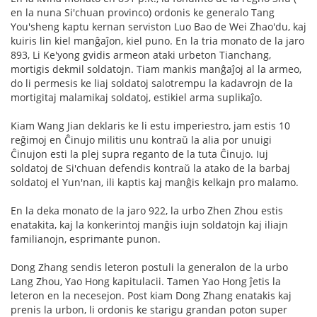
en la nuna Si'chuan provinco) ordonis ke generalo Tang
You'sheng kaptu kernan serviston Luo Bao de Wei Zhao'du, kaj
kuiris lin kiel manĝaĵon, kiel puno. En la tria monato de la jaro
893, Li Ke'yong gvidis armeon ataki urbeton Tianchang,
mortigis dekmil soldatojn. Tiam mankis manĝaĵoj al la armeo,
do li permesis ke liaj soldatoj salotrempu la kadavrojn de la
mortigitaj malamikaj soldatoj, estikiel arma suplikaĵo.
Kiam Wang Jian deklaris ke li estu imperiestro, jam estis 10
reĝimoj en Ĉinujo militis unu kontraŭ la alia por unuigi
Ĉinujon esti la plej supra reganto de la tuta Ĉinujo. Iuj
soldatoj de Si'chuan defendis kontraŭ la atako de la barbaj
soldatoj el Yun'nan, ili kaptis kaj manĝis kelkajn pro malamo.
En la deka monato de la jaro 922, la urbo Zhen Zhou estis
enatakita, kaj la konkerintoj manĝis iujn soldatojn kaj iliajn
familianojn, esprimante punon.
Dong Zhang sendis leteron postuli la generalon de la urbo
Lang Zhou, Yao Hong kapitulacii. Tamen Yao Hong ĵetis la
leteron en la necesejon. Post kiam Dong Zhang enatakis kaj
prenis la urbon, li ordonis ke starigu grandan poton super