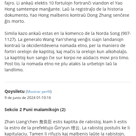
fajro. Li ankaŭ elektis 10 fortulojn fortranĉi viandon el Yao
Hong samtempe manĝante. Laŭ la registraĵo de la historia
dokumento, Yao Hong malbenis kontraŭ Dong Zhang senĉese
ĝis morto.
Simila kazo ankaŭ estas en la komenco de la Norda Song (907-
1127). La generalo Wang Yan'sheng venĝis siajn landanojn
kontraŭ la okcidentdevena nomada etno, per la maniero de
fortiri orelojn de kaptitoj, kaj maĉis la orelojn kun alkoholaĵo.
La kaptitoj kun sango ĉie sur korpo ne aŭdacis movi pro timo.
Post tio, la nomada etno ne plu atakis la urbetojn laŭ la
landlimo.
Qoysiletu
(
Mostrar perfil
)
9 de junio de 2024 01:10:16
Sekcio 2 Puni malamikojn (2)
Zhan Liang'chen 詹良臣 estis kaptita de rabistoj, kiam li estis
la estro de la prefektujo Ĝin'yun 缙云. La rabistoj postulis ke li
kapitulaciu. Tamen li rifuzis kaj malbenis laŭte la rabistojn,