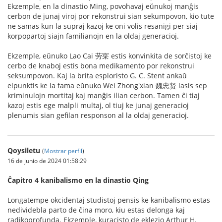
Ekzemple, en la dinastio Ming, povohavaj eŭnukoj manĝis
cerbon de junaj viroj por rekonstrui sian sekumpovon, kio tute
ne samas kun la supraj kazoj ke oni volis resanigi per siaj
korpopartoj siajn familianojn en la oldaj generacioj.
Ekzemple, eŭnuko Lao Cai 劳寀 estis konvinkita de sorĉistoj ke
cerbo de knaboj estis bona medikamento por rekonstrui
seksumpovon. Kaj la brita esploristo G. C. Stent ankaŭ
elpunktis ke la fama eŭnuko Wei Zhong'xian 魏忠贤 lasis sep
kriminulojn mortitaj kaj manĝis ilian cerbon. Tamen ĉi tiaj
kazoj estis ege malpli multaj, ol tiuj ke junaj generacioj
plenumis sian gefilan responson al la oldaj generacioj.
Qoysiletu
(
Mostrar perfil
)
16 de junio de 2024 01:58:29
Ĉapitro 4 kanibalismo en la dinastio Qing
Longatempe okcidentaj studistoj pensis ke kanibalismo estas
nedividebla parto de ĉina moro, kiu estas delonga kaj
radikoprofunda. Ekzemple, kuracisto de eklezio Arthur H.