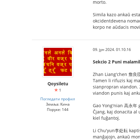
morto.
Simila kazo ankaŭ est
okcidentdevena nomada 
korpo ne aŭdacis movi 
09. јун 2024. 01.10.16
Sekcio 2 Puni malamik
Zhan Liang'chen 詹良臣 est
Tamen li rifuzis kaj ma
Qoysiletu
sianpropran viandon. Z
1
viandon punis kaj ank
Погледати профил
Земља: Кина
Gao Yong'nian 高永年 gvi
Поруке: 144
Ĉjang, kaj donacita al 
kiel fuĝantoj.
Li Chu'yun李处耘 kaptis mu
manĝajojn, ankaŭ mon