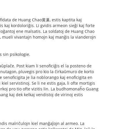
s fidata de Huang Chao黄巢, estis kaptita kaj
aj kordoloriĝis. Li gvidis armeon sieĝi kaj forte
j loĝantoj ene malsatis. La soldatoj de Huang Chao
n, mueli vivantajn homojn kaj manĝis la vianderojn
 sin psikologie.
plaĉe. Post kiam li senoficiĝis el la posteno de
. Unutagon, pluvegis pro kio la ĉirkaŭmuro de korto
ve senoficigita je lia noblorango kaj enoficigita en
kiel servistinoj. Se li ne estis gaja, li ofte mortigis
ĉerkoj pro tio ofte vizitis lin. La budhomonaĥo Guang
kaj dek kelkaj vendistoj de virinoj estis
endis malriĉulojn kiel manĝaĵojn al armeo. La