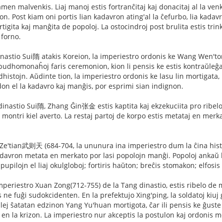
en malvenkis. Liaj manoj estis fortranĉitaj kaj donacitaj al la ve
. Post kiam oni portis lian kadavron ating'al la ĉefurbo, lia kadavro
tigita kaj manĝita de popoloj. La ostocindroj post brulita estis tri
 forno.
inastio Sui隋 atakis Koreion, la imperiestro ordonis ke Wang Wen
a budhomonaĥoj faris ceremonion, kion li pensis ke estis kontraŭleĝ
dhistojn. Aŭdinte tion, la imperiestro ordonis ke lasu lin mortigata,
ndon el la kadavro kaj manĝis, por esprimi sian indignon.
 dinastio Sui隋, Zhang Ĝin张金 estis kaptita kaj ekzekuciita pro ribelo
montri kiel averto. La restaj partoj de korpo estis metataj en merkat
e'tian武则天 (684-704, la ununura ina imperiestro dum la ĉina histo
adavron metata en merkato por lasi popolojn manĝi. Popoloj ankaŭ h
pupilojn el liaj okulgloboj; fortiris haŭton; breĉis stomakon; elfosis
periestro Xuan Zong(712-755) de la Tang dinastio, estis ribelo de mi
 ne fuĝi sudokcidenten. En la prefektujo Xing'ping, la soldatoj kiuj 
lej ŝatatan edzinon Yang Yu'huan mortigota, ĉar ili pensis ke ĝuste 
is en la krizon. La imperiestro nur akceptis la postulon kaj ordonis m