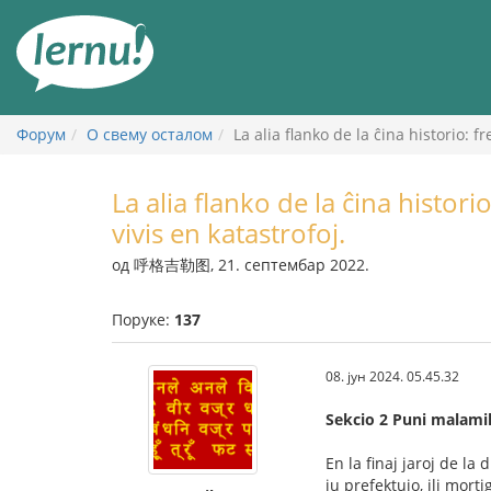
У
садржају
Форум
О свему осталом
La alia flanko de la ĉina historio: f
La alia flanko de la ĉina histori
vivis en katastrofoj.
од 呼格吉勒图, 21. септембар 2022.
Поруке:
137
08. јун 2024. 05.45.32
Sekcio 2 Puni malami
En la finaj jaroj de la
iu prefektujo, ili mort