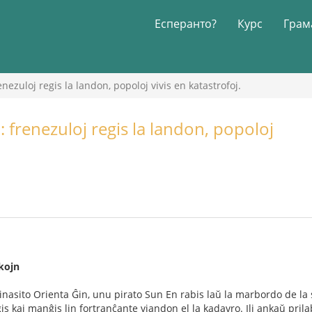
Есперанто?
Курс
Грам
renezuloj regis la landon, popoloj vivis en katastrofoj.
o: frenezuloj regis la landon, popoloj
kojn
 dinasito Orienta Ĝin, unu pirato Sun En rabis laŭ la marbordo de la 
igis kaj manĝis lin fortranĉante viandon el la kadavro. Ili ankaŭ pri