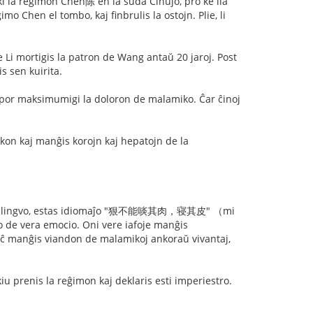
i la reĝimon Chen陈 en la suda Ĉinujo, pro ke lia
mo Chen el tombo, kaj finbrulis la ostojn. Plie, li
 mortigis la patron de Wang antaŭ 20 jaroj. Post
s sen kuirita.
on por maksimumigi la doloron de malamiko. Ĉar ĉinoj
nkon kaj manĝis korojn kaj hepatojn de la
la ĉina lingvo, estas idiomaĵo "狠不能啖其肉，寝其皮" （mi
ĵo de vera emocio. Oni vere iafoje manĝis
i eĉ manĝis viandon de malamikoj ankoraŭ vivantaj,
u prenis la reĝimon kaj deklaris esti imperiestro.