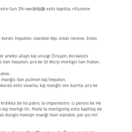
stro Sun Zhi-wei孙知微 estis kaptita, rifuzante
 koron, hepaton, viandon ktp, estas necese. Estas
r aneksi aliajn kaj unuigi Ĉinujon, kio kaŭzis
an hepaton, pro ke Qi Wu'yi mortigis lian fraton.
paton.
 manĝis lian pulmon kaj hepaton.
raŭ estis vivanta, kaj manĝis sen kuirita, pro ke
itikita de lia patro, la imperiestro. Li pensis ke He
kaj mortigi lin. Poste la mortigistoj estis kaptitaj de
i ankaŭ dungis homojn manĝi ilian viandon, per po mil