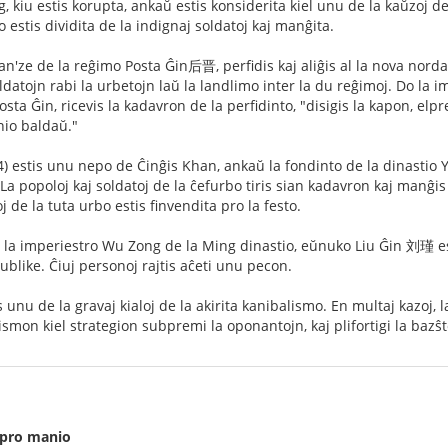
kiu estis korupta, ankaŭ estis konsiderita kiel unu de la kaŭzoj de l
o estis dividita de la indignaj soldatoj kaj manĝita.
'ze de la reĝimo Posta Ĝin后晋, perfidis kaj aliĝis al la nova norda
ldatojn rabi la urbetojn laŭ la landlimo inter la du reĝimoj. Do la im
sta Ĝin, ricevis la kadavron de la perfidinto, "disigis la kapon, elpre
nio baldaŭ."
 estis unu nepo de Ĉinĝis Khan, ankaŭ la fondinto de la dinastio 
 La popoloj kaj soldatoj de la ĉefurbo tiris sian kadavron kaj manĝis 
j de la tuta urbo estis finvendita pro la festo.
la imperiestro Wu Zong de la Ming dinastio, eŭnuko Liu Ĝin 刘瑾 esti
ublike. Ĉiuj personoj rajtis aĉeti unu pecon.
 unu de la gravaj kialoj de la akirita kanibalismo. En multaj kazoj,
lismon kiel strategion subpremi la oponantojn, kaj plifortigi la bazŝ
 pro manio