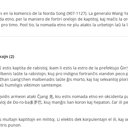
as en la komenco de la Norda Song (907-1127). La generalo Wang Ya
etno, per la maniero de fortiri orelojn de kaptitoj, kaj maĉis la or
pro timo. Post tio, la nomada etno ne plu atakis la urbetojn laŭ la 
ojn (2)
is kaptita de rabistoj, kiam li estis la estro de la prefektujo Ĝin'
lbenis laŭte la rabistojn, kiuj pro indigno fortranĉis viandon peco-p
han Liang'chen malbenadis laŭte ĝis morto, kaj liaj sekvantoj plori
aŭ humiligis viktimon samtempe.
dis armeon ataki Ĉjang 羌, kiu estis nomada etno en okcidenta parto
uloj de Do-ro-ba多罗巴, kiuj manĝis lian koron kaj hepaton, ĉar ili pens
ltajn kaptitojn en militoj. Li elektis dek korpulentajn el ili, kaj o
tris punon.