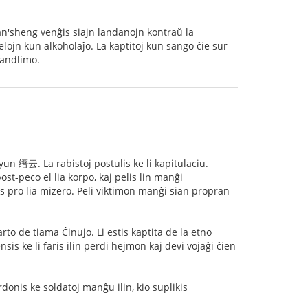
n'sheng venĝis siajn landanojn kontraŭ la
elojn kun alkoholaĵo. La kaptitoj kun sango ĉie sur
landlimo.
yun 缙云. La rabistoj postulis ke li kapitulaciu.
ost-peco el lia korpo, kaj pelis lin manĝi
s pro lia mizero. Peli viktimon manĝi sian propran
 de tiama Ĉinujo. Li estis kaptita de la etno
is ke li faris ilin perdi hejmon kaj devi vojaĝi ĉien
rdonis ke soldatoj manĝu ilin, kio suplikis