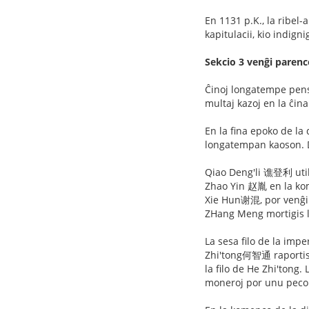
En 1131 p.K., la ribe
kapitulacii, kio indigni
Sekcio 3 venĝi parenc
Ĉinoj longatempe pensa
multaj kazoj en la ĉina
En la fina epoko de la 
longatempan kaoson. D
Qiao Deng'li 谯登利 util
Zhao Yin 赵胤 en la kom
Xie Hun谢混, por venĝi s
ZHang Meng mortigis l
La sesa filo de la impe
Zhi'tong何智通 raportis ti
la filo de He Zhi'tong.
moneroj por unu peco