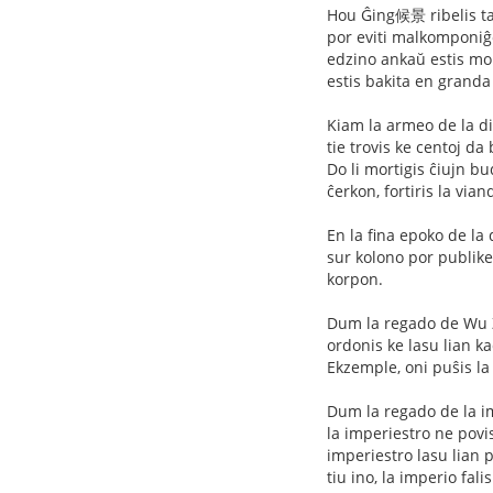
Hou Ĝing候景 ribelis tam
por eviti malkomponiĝon
edzino ankaŭ estis mor
estis bakita en granda
Kiam la armeo de la d
tie trovis ke centoj d
Do li mortigis ĉiujn bu
ĉerkon, fortiris la via
En la fina epoko de la
sur kolono por publike 
korpon.
Dum la regado de Wu Z
ordonis ke lasu lian k
Ekzemple, oni puŝis la 
Dum la regado de la im
la imperiestro ne povis
imperiestro lasu lian p
tiu ino, la imperio fal