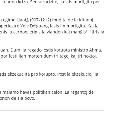
a nuna krizo. Sensurprizite, li estis mortigita per
 reĝimo Liao辽 (907-1212) fondita de la Kitanoj.
periestro Yelv De'guang lasis lin mortigita. Kaj la
nis la cerbon, erigis la viandon kaj manĝis", "tiris la
Yuan. Dum lia regado, estis korupta ministro Ahma,
por festi lian morton dum tri tagoj kaj tri noktoj.
s ekzekuciita pro korupto. Post la ekzekucio, lia
 la malamo havas politikan celon. La regantoj de
tonon de sia povo.