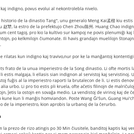
aj indigno, povus evolui al nekontrolebla nivelo.
la historio de la dinastio Tang", unu generalo Meng Kai孟楷 kiu esti
 赵犨, la estro de la prefektujo Chen Zhou陈州. Huang Chao indignis k
dum cent tagoj, pro kio la kultivo sur kampoj ne povis plenumiĝi ka
ntojn, po kelkmilojn ĉiumonate. Ili havis grandajn muelilojn ŝtonaj
.
 rilatas kun indigno kaj travivo,nur por ke la manĝantoj kontentigis
frato de la unua imperiestro de la Song dinastio. Li ofte mortis laŭ
i estis malgaja, li ellasis sian indignon al servistoj kaj servistinoj
stoj fuĝis al la imperiestro raporti la brutalecon de li. Li estis deno
lia urbo. Li pro tio estis pli kruela, ofte aĉetis filinojn de malriĉuloj 
ojn, ĵetis la ostojn en sovaĝa medio. La vendistoj de virinoj kaj de 
ne kun li manĝis homviandon. Poste Wang Ĝi'ŝun, Guang Hui'chang 
no de la imperiestro, kion aprobis la urbanoj de la ĉerurbo.
n
 la prezo de rizo atingis po 30 Min ĉiusitele, banditoj kaptis kaj v