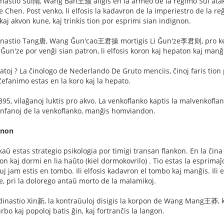
inastio Sui隋, Wang Ban王颁 aliĝis en la armeo de la reĝimo Sui atak
e Chen. Post venko, li elfosis la kadavron de la imperiestro de la reĝi
kaj akvon kune, kaj trinkis tion por esprimi sian indignon.
inastio Tang唐, Wang Ĝun'cao王君操 mortigis Li Ĝun'ze李君则, pro ke Li
Ĝun'ze por venĝi sian patron, li elfosis koron kaj hepaton kaj manĝi
patoj ? La ĉinologo de Nederlando De Gruto menciis, ĉinoj faris ti
 ĉefanimo estas en la koro kaj la hepato.
95, vilaĝanoj luktis pro akvo. La venkoflanko kaptis la malvenkofla
 infanoj de la venkoflanko, manĝis homviandon.
gnon
nkaŭ estas strategio psikologia por timigi transan flankon. En 
on kaj dormi en lia haŭto (kiel dormokovrilo) . Tio estas la esprima
iuj jam estis en tombo. Ili elfosis kadavron el tombo kaj manĝis. Il
je, pri la dolorego antaŭ morto de la malamikoj.
 dinastio Xin新, la kontraŭuloj disigis la korpon de Wang Mang王莽, ki
urbo kaj popoloj batis ĝin, kaj fortranĉis la langon.