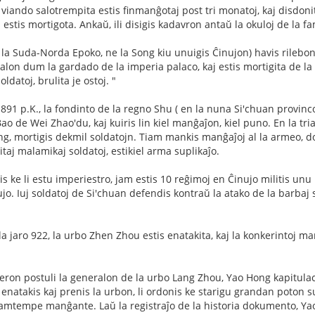
viando salotrempita estis finmanĝotaj post tri monatoj, kaj disdonita
ŭ estis mortigota. Ankaŭ, ili disigis kadavron antaŭ la okuloj de la fa
la Suda-Norda Epoko, ne la Song kiu unuigis Ĉinujon) havis rilebo
alon dum la gardado de la imperia palaco, kaj estis mortigita de la rib
ldatoj, brulita je ostoj. "
891 p.K., la fondinto de la regno Shu ( en la nuna Si'chuan provin
ao de Wei Zhao'du, kaj kuiris lin kiel manĝaĵon, kiel puno. En la tr
g, mortigis dekmil soldatojn. Tiam mankis manĝaĵoj al la armeo, do 
taj malamikaj soldatoj, estikiel arma suplikaĵo.
 ke li estu imperiestro, jam estis 10 reĝimoj en Ĉinujo militis unu 
jo. Iuj soldatoj de Si'chuan defendis kontraŭ la atako de la barbaj s
 jaro 922, la urbo Zhen Zhou estis enatakita, kaj la konkerintoj man
ron postuli la generalon de la urbo Lang Zhou, Yao Hong kapitulaci
natakis kaj prenis la urbon, li ordonis ke starigu grandan poton sup
amtempe manĝante. Laŭ la registraĵo de la historia dokumento, Y