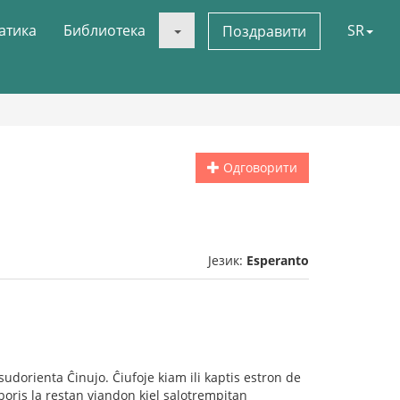
атика
Библиотека
SR
Поздравити
Одговорити
Језик:
Esperanto
sudorienta Ĉinujo. Ĉiufoje kiam ili kaptis estron de
laboris la restan viandon kiel salotrempitan