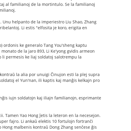
j al familianoj de la mortintulo. Se la familianoj
milianoj.
n. Unu helpanto de la imperiestro Liu Shao, Zhang
elantoj. Li estis "elfosita je koro, erigita en
co) ordonis ke generalo Tang You'sheng kaptu
ia monato de la jaro 893, Li Ke'yong gvidis armeon
li permesis ke liaj soldatoj salotrempu la
kontraŭ la alia por unuigi Ĉinujon esti la plej supra
oldatoj el Yun'nan, ili kaptis kaj manĝis kelkajn pro
ĝis iujn soldatojn kaj iliajn familianojn, esprimante
i. Tamen Yao Hong ĵetis la leteron en la necesejon.
er fajro. Li ankaŭ elektis 10 fortulojn fortranĉi
ao Hong malbenis kontraŭ Dong Zhang senĉese ĝis