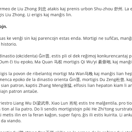
l-armeo de Liu Zhong 刘忠 atakis kaj prenis urbon Shu-zhou 舒州. La e
gis Liu Zhong. Li erigis kaj manĝis lin.
ojn.
s ke venĝi sin kaj parencojn estas enda. Mortigi ne sufiĉas, manĝi
 historio.
dinastio (okcidenta) Ĝin晋, estis pli ol dek reĝimoj konkurencantaj po
um ĉi tiu epoko, Ma Quan 马权 mortigis Qi Wu'yi 綦毋翊, kaj manĝis li
igis la povon de ribelantoj mortigi Ma Wan马晚 kaj manĝis lian he
enca epoko de la dinastio orienta Ĝin晋, mortigis Du Zeng杜曾, kaj
ian patron, kaptis Zhang Meng张猛, elfosis lian hepaton kiam li anko
iajn patron antaŭe.
riestro Liang Wu Di梁武帝, Xiao Lun 肖纶 estis tre malĝentila, pro tio kr
on al lia patro. Do li sendis mortigistojn piki He Zhi'tong surstrate 
 Li metis ilin en la feran kaĝon, super fajro, ĝis ili estis kuirita. L
 da viando.