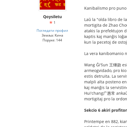
Kanibalismo pro puno k
Qoysiletu
Laŭ la "olda libro de 
1
mortigita de Zhao Chou
Погледати профил
atakis la prefektujon 
Земља: Кина
kaptis kaj manĝis loĝa
Поруке: 144
kun la pecetoj de ostoj
La vera kanibomanio ne
Wang Ĝi'ŝun 王继勋 esits 
armeogvidado, pro kio l
estis detruita. La servi
malpli alta posteno en a
kaj manĝis la servistin
Hui'chang广惠常 ankaŭ ku
mortigitaj pro la ordo
Sekcio 6 akiri profito
Printempe en 882, kiam