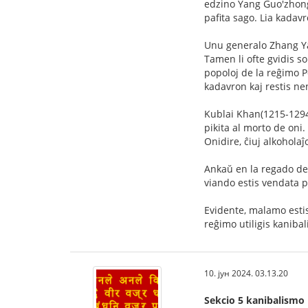
edzino Yang Guo'zhong, 
pafita sago. Lia kadavr
Unu generalo Zhang Yan
Tamen li ofte gvidis so
popoloj de la reĝimo Po
kadavron kaj restis ne
Kublai Khan(1215-1294)
pikita al morto de oni.
Onidire, ĉiuj alkoholaĵo
Ankaŭ en la regado de 
viando estis vendata p
Evidente, malamo estis
reĝimo utiligis kaniba
10. јун 2024. 03.13.20
Sekcio 5 kanibalismo