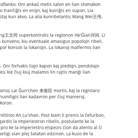
nkoflanko. Oni ankaŭ metis salon en lian stomakon
 tranĉiĝis en erojn, kaj kuiriĝis en supon. Lia
nkitaj kun akvo. La alia kunribelanto, Wang Wei王伟,
'tong王文同 superkontrolis la regionon He'Ĝian河间. Li
a kunveno, kiu eventuale amasigus popolojn ribeli.
 por konsoli la lokanojn. La lokanoj malfermis lian
. Oni forhakis liajn kapon kaj piedojn, pendotajn
o, kie ĉiuj kiuj malamis lin rajtis manĝi lian
rio), Lai Ĝun'chen 来俊臣 mortis, kaj la registaro
umiligis lian kadavron per ĉiuj manieroj.
 koron.
litisto An Lu'shan. Post kiam li prenis la ĉefurbon,
gardis la imperiestron ribelis, postulante ke la
pro ke la imperiestro elspezis ĉion da atento al ĉi
ortigi sian plej ŝatatan edzinon. La kuzo de la