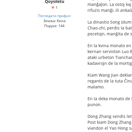
Qoysiletu
manĝaĵon. La ostoj kaj 
1
rifuzis manĝi, ili anka
Погледати профил
Земља: Кина
La dinastio Song (dum 
Поруке: 144
Chao-zhi, perdis la bat
pecetojn, manĝita de so
En la kvina monato en 
kernan serviston Luo B
ataki urbeton Tianchan
kadavrojn de la mortigi
Kiam Wang Jian deklaris
reganto de la tuta Ĉinu
malamo.
En la deka monato de la
punon.
Dong Zhang sendis lete
Post kiam Dong Zhang e
viandon el Yao Hong s