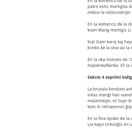
En la komenco de la d
patro estis mortigita d
miksis la ostocindrojn 
En la komenco de la d
kiam Wang mortigis Li 
Kial ĉiam koroj kaj he
kredis ke la vivo aŭ la
En la oka monato de 18
malvenkoflanko. Eĉ la
Sekcio 4 esprimi indi
La brutala konduto a
volas manĝi lian viand
malamikojn, eĉ tiujn k
kion ili retropensis ĝo
En la fina epoko de la
Lia kapo cirkuliĝis en 