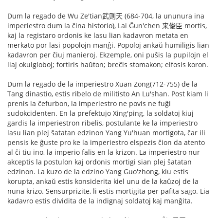
Dum la regado de Wu Ze'tian武则天 (684-704, la ununura ina
imperiestro dum la ĉina historio), Lai Ĝun'chen 来俊臣 mortis,
kaj la registaro ordonis ke lasu lian kadavron metata en
merkato por lasi popolojn manĝi. Popoloj ankaŭ humiligis lian
kadavron per ĉiuj manieroj. Ekzemple, oni puŝis la pupilojn el
liaj okulgloboj; fortiris haŭton; breĉis stomakon; elfosis koron.
Dum la regado de la imperiestro Xuan Zong(712-755) de la
Tang dinastio, estis ribelo de militisto An Lu'shan. Post kiam li
prenis la ĉefurbon, la imperiestro ne povis ne fuĝi
sudokcidenten. En la prefektujo Xing'ping, la soldatoj kiuj
gardis la imperiestron ribelis, postulante ke la imperiestro
lasu lian plej ŝatatan edzinon Yang Yu'huan mortigota, ĉar ili
pensis ke ĝuste pro ke la imperiestro elspezis ĉion da atento
al ĉi tiu ino, la imperio falis en la krizon. La imperiestro nur
akceptis la postulon kaj ordonis mortigi sian plej ŝatatan
edzinon. La kuzo de la edzino Yang Guo'zhong, kiu estis
korupta, ankaŭ estis konsiderita kiel unu de la kaŭzoj de la
nuna krizo. Sensurprizite, li estis mortigita per pafita sago. Lia
kadavro estis dividita de la indignaj soldatoj kaj manĝita.