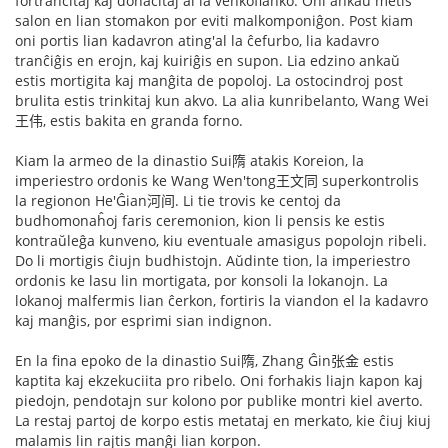
fortranĉitaj kaj donacitaj al la venkoflanko. Oni ankaŭ metis
salon en lian stomakon por eviti malkomponiĝon. Post kiam
oni portis lian kadavron ating'al la ĉefurbo, lia kadavro
tranĉiĝis en erojn, kaj kuiriĝis en supon. Lia edzino ankaŭ
estis mortigita kaj manĝita de popoloj. La ostocindroj post
brulita estis trinkitaj kun akvo. La alia kunribelanto, Wang Wei
王伟, estis bakita en granda forno.
Kiam la armeo de la dinastio Sui隋 atakis Koreion, la
imperiestro ordonis ke Wang Wen'tong王文同 superkontrolis
la regionon He'Ĝian河间. Li tie trovis ke centoj da
budhomonaĥoj faris ceremonion, kion li pensis ke estis
kontraŭleĝa kunveno, kiu eventuale amasigus popolojn ribeli.
Do li mortigis ĉiujn budhistojn. Aŭdinte tion, la imperiestro
ordonis ke lasu lin mortigata, por konsoli la lokanojn. La
lokanoj malfermis lian ĉerkon, fortiris la viandon el la kadavro
kaj manĝis, por esprimi sian indignon.
En la fina epoko de la dinastio Sui隋, Zhang Ĝin张金 estis
kaptita kaj ekzekuciita pro ribelo. Oni forhakis liajn kapon kaj
piedojn, pendotajn sur kolono por publike montri kiel averto.
La restaj partoj de korpo estis metataj en merkato, kie ĉiuj kiuj
malamis lin rajtis manĝi lian korpon.