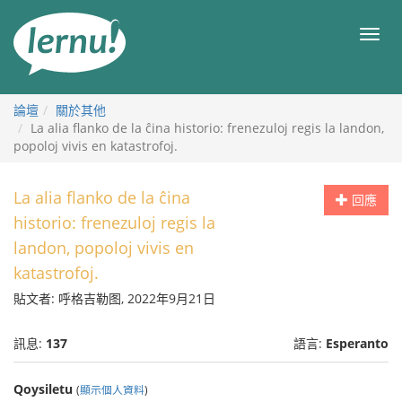
前
往
目
目
錄
錄
論壇
關於其他
La alia flanko de la ĉina historio: frenezuloj regis la landon,
popoloj vivis en katastrofoj.
La alia flanko de la ĉina
回應
historio: frenezuloj regis la
landon, popoloj vivis en
katastrofoj.
貼文者: 呼格吉勒图, 2022年9月21日
訊息:
137
語言:
Esperanto
Qoysiletu
(
顯示個人資料
)