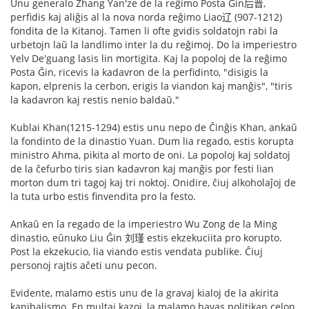
Unu generalo Zhang Yan'ze de la reĝimo Posta Ĝin后晋,
perfidis kaj aliĝis al la nova norda reĝimo Liao辽 (907-1212)
fondita de la Kitanoj. Tamen li ofte gvidis soldatojn rabi la
urbetojn laŭ la landlimo inter la du reĝimoj. Do la imperiestro
Yelv De'guang lasis lin mortigita. Kaj la popoloj de la reĝimo
Posta Ĝin, ricevis la kadavron de la perfidinto, "disigis la
kapon, elprenis la cerbon, erigis la viandon kaj manĝis", "tiris
la kadavron kaj restis nenio baldaŭ."
Kublai Khan(1215-1294) estis unu nepo de Ĉinĝis Khan, ankaŭ
la fondinto de la dinastio Yuan. Dum lia regado, estis korupta
ministro Ahma, pikita al morto de oni. La popoloj kaj soldatoj
de la ĉefurbo tiris sian kadavron kaj manĝis por festi lian
morton dum tri tagoj kaj tri noktoj. Onidire, ĉiuj alkoholaĵoj de
la tuta urbo estis finvendita pro la festo.
Ankaŭ en la regado de la imperiestro Wu Zong de la Ming
dinastio, eŭnuko Liu Ĝin 刘瑾 estis ekzekuciita pro korupto.
Post la ekzekucio, lia viando estis vendata publike. Ĉiuj
personoj rajtis aĉeti unu pecon.
Evidente, malamo estis unu de la gravaj kialoj de la akirita
kanibalismo. En multaj kazoj, la malamo havas politikan celon.