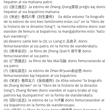
hepaton al sia malsana patro.
(2)《浙江通志》,la edzino de ZHang Qiong章琼 preĝis kaj donis
hepaton al sia bopatrino malsana.
(3)《宋史》卷四六零《刘生妻传》（la 460a volumo "la biografo
de la edzino de viro kies familinomo estas Liu" en la "libro de
la historio de la dinastio Song"）la menciita edzino donis sian
viandon de femuro al bopatrino; la manĝaĵoformo estis "kaĉo
kun vianderoj";
(4) devenis same kiel la (3); Lv Liang'zi 吕良子, donis
femuroviandon al sia patro, en la formo de vianderokaĉo.
(5)《癸辛杂识》, la filino de Zheng Qian'li 郑千里 donis
femuroviandon al sia patro.
(6)《广西通志》,la filino de Ma Mai马脉, donis femuroviando al
sia patro.
(7)《金坛县志》,la edzino de ZHao Bi'yuan赵必愿 donis
femuroviandon kaj hepaton al sia bopatrino.
(8)《宋史》卷四五六《张伯威传》(la 456a volumo "la biografo
de Zhang Bo'wei" en la "libro de la historio de la dinastio
Song"), Zhang Bo'wei donis viandon el supra brako al siaj
patrino kaj duonpatrino" en la formo de vianderokaĉo.
(9)《四川总志》la edzino de Lu Yi卢翼 donis femuroviandon al
sia bopatrino en la formo de vianderosupo.
(10)《闽书》la filino de Yang An'guo杨安国 donis hepaton al