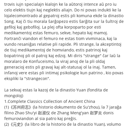
trovis iujn specialajn kialojn ke la aŭtoroj intence aŭ pro iu
celo elektis tiujn kaj neglektis aliajn. Do ni povas indukti ke la
lojalecomontrado al gepatroj estis pli komuna ekde la dinastio
Song. Kaj ĉi tiu morala ŝarĝopezo estis ŝarĝita sur la ŝultroj de
gefiloj kaj gebofiloj. La plej ofta korpoparto por esti
medikamentoj estas femuro, sekve, hepato kaj mamoj.
Fortranĉi viandon el femuro ne estas tiom vivminaca, kaj la
vundo resaniĝas relative pli rapide. Pli strange, la akceptintoj
de tiuj medikamentoj de homviando, estis patrinoj kaj
bopatrinoj pli ol patroj kaj edzoj. Mi diris "strange" ĉar laŭ la
moralaro de Konfuceismo, la viraj anoj de la pli oldaj
generacioj estis pli gravaj kaj alt-statusaj ol la inaj. Tamen,
infanoj vere estas pli intimaj psikologie kun patrino , kio povas
ekspliki la "strangecon".
La sekvaj estas la kazoj de la dinastio Yuan (fondita de
mongoloj)
1.Complete Classics Collection of Ancient China
(1)《苏州府志》(la historio dokumento de Su'zhou), la 7 jaraĝa
filino Zhao Shu'yi 赵淑仪 de Zhang Meng'yan 赵梦炎 donis
femuroviandon al sia patro kaj preĝis.
(2)《元史》(la libro de la historio de la dinastio Yuan), volumo