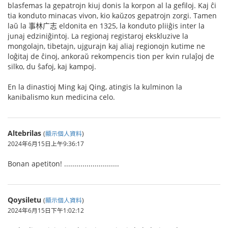
blasfemas la gepatrojn kiuj donis la korpon al la gefiloj. Kaj ĉi
tia konduto minacas vivon, kio kaŭzos gepatrojn zorgi. Tamen
laŭ la 事林广志 eldonita en 1325, la konduto pliiĝis inter la
junaj edziniĝintoj. La regionaj registaroj ekskluzive la
mongolajn, tibetajn, ujgurajn kaj aliaj regionojn kutime ne
loĝitaj de ĉinoj, ankoraŭ rekompencis tion per kvin rulaĵoj de
silko, du ŝafoj, kaj kampoj.
En la dinastioj Ming kaj Qing, atingis la kulminon la
kanibalismo kun medicina celo.
Altebrilas
(
顯示個人資料
)
2024年6月15日上午9:36:17
Bonan apetiton! ...........................
Qoysiletu
(
顯示個人資料
)
2024年6月15日下午1:02:12