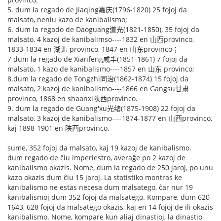
5. dum la regado de Jiaqing嘉庆(1796-1820) 25 fojoj da
malsato, neniu kazo de kanibalismo;
6. dum la regado de Daoguang道光(1821-1850), 35 fojoj da
malsato, 4 kazoj de kanibalimso----1832 en 山西provinco,
1833-1834 en 湖北 provinco, 1847 en 山东provinco；
7 dum la regado de Xianfeng咸丰(1851-1861) 7 fojoj da
malsato, 1 kazo de kanibalismo----1857 en 山东 provinco;
8.dum la regado de Tongzhi同治(1862-1874) 15 fojoj da
malsato, 2 kazoj de kanibalismo----1866 en Gangsu甘肃
provinco, 1868 en shaanxi陕西provinco.
9. dum la regado de Guang'xu光绪(1875-1908) 22 fojoj da
malsato, 3 kazoj de kanibalismo----1874-1877 en 山西provinco,
kaj 1898-1901 en 陕西provinco.
sume, 352 fojoj da malsato, kaj 19 kazoj de kanibalismo.
dum regado de ĉiu imperiestro, averaĝe po 2 kazoj de
kanibalismo okazis. Nome, dum la regado de 250 jaroj, po unu
kazo okazis dum ĉiu 15 jaroj. La statistiko montras ke
kanibalismo ne estas necesa dum malsatego, ĉar nur 19
kanibalismoj dum 352 fojoj da malsatego. Kompare, dum 620-
1643, 628 fojoj da malsatego okazis, kaj en 14 fojoj de ili okazis
kanibalismo. Nome, kompare kun aliaj dinastioj, la dinastio