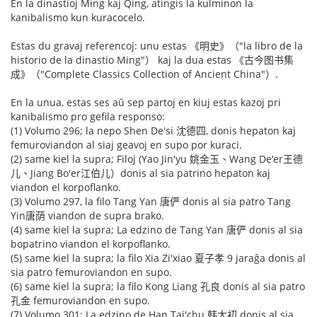
En la dinastioj Ming kaj Qing, atingis la kulminon la
kanibalismo kun kuracocelo.
Estas du gravaj referencoj: unu estas 《明史》（"la libro de la
historio de la dinastio Ming"） kaj la dua estas 《古今图书集
成》（"Complete Classics Collection of Ancient China"）.
En la unua, estas ses aŭ sep partoj en kiuj estas kazoj pri
kanibalismo pro gefila responso:
(1) Volumo 296; la nepo Shen De'si 沈德四, donis hepaton kaj
femuroviandon al siaj geavoj en supo por kuraci.
(2) same kiel la supra; Filoj (Yao Jin'yu 姚金玉、Wang De‘er王德
儿、Jiang Bo'er江伯儿）donis al sia patrino hepaton kaj
viandon el korpoflanko.
(3) Volumo 297, la filo Tang Yan 唐俨 donis al sia patro Tang
Yin唐荫 viandon de supra brako.
(4) same kiel la supra; La edzino de Tang Yan 唐俨 donis al sia
bopatrino viandon el korpoflanko.
(5) same kiel la supra; la filo Xia Zi'xiao 夏子孝 9 jaraĝa donis al
sia patro femuroviandon en supo.
(6) same kiel la supra; la filo Kong Liang 孔良 donis al sia patro
孔金 femuroviandon en supo.
(7) Volumo 301; La edzino de Han Tai'chu 韩太初 donis al sia