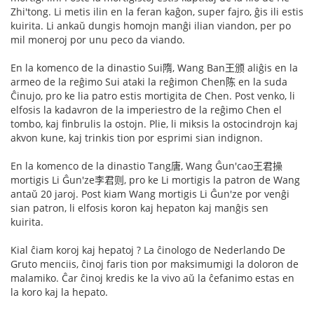
Zhi'tong. Li metis ilin en la feran kaĝon, super fajro, ĝis ili estis
kuirita. Li ankaŭ dungis homojn manĝi ilian viandon, per po
mil moneroj por unu peco da viando.
En la komenco de la dinastio Sui隋, Wang Ban王颁 aliĝis en la
armeo de la reĝimo Sui ataki la reĝimon Chen陈 en la suda
Ĉinujo, pro ke lia patro estis mortigita de Chen. Post venko, li
elfosis la kadavron de la imperiestro de la reĝimo Chen el
tombo, kaj finbrulis la ostojn. Plie, li miksis la ostocindrojn kaj
akvon kune, kaj trinkis tion por esprimi sian indignon.
En la komenco de la dinastio Tang唐, Wang Ĝun'cao王君操
mortigis Li Ĝun'ze李君则, pro ke Li mortigis la patron de Wang
antaŭ 20 jaroj. Post kiam Wang mortigis Li Ĝun'ze por venĝi
sian patron, li elfosis koron kaj hepaton kaj manĝis sen
kuirita.
Kial ĉiam koroj kaj hepatoj ? La ĉinologo de Nederlando De
Gruto menciis, ĉinoj faris tion por maksimumigi la doloron de
malamiko. Ĉar ĉinoj kredis ke la vivo aŭ la ĉefanimo estas en
la koro kaj la hepato.