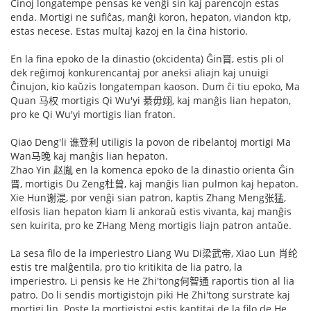
Ĉinoj longatempe pensas ke venĝi sin kaj parencojn estas
enda. Mortigi ne sufiĉas, manĝi koron, hepaton, viandon ktp,
estas necese. Estas multaj kazoj en la ĉina historio.
En la fina epoko de la dinastio (okcidenta) Ĝin晋, estis pli ol
dek reĝimoj konkurencantaj por aneksi aliajn kaj unuigi
Ĉinujon, kio kaŭzis longatempan kaoson. Dum ĉi tiu epoko, Ma
Quan 马权 mortigis Qi Wu'yi 綦毋翊, kaj manĝis lian hepaton,
pro ke Qi Wu'yi mortigis lian fraton.
Qiao Deng'li 谯登利 utiligis la povon de ribelantoj mortigi Ma
Wan马晚 kaj manĝis lian hepaton.
Zhao Yin 赵胤 en la komenca epoko de la dinastio orienta Ĝin
晋, mortigis Du Zeng杜曾, kaj manĝis lian pulmon kaj hepaton.
Xie Hun谢混, por venĝi sian patron, kaptis Zhang Meng张猛,
elfosis lian hepaton kiam li ankoraŭ estis vivanta, kaj manĝis
sen kuirita, pro ke ZHang Meng mortigis liajn patron antaŭe.
La sesa filo de la imperiestro Liang Wu Di梁武帝, Xiao Lun 肖纶
estis tre malĝentila, pro tio kritikita de lia patro, la
imperiestro. Li pensis ke He Zhi'tong何智通 raportis tion al lia
patro. Do li sendis mortigistojn piki He Zhi'tong surstrate kaj
mortigi lin. Poste la mortigistoj estis kaptitaj de la filo de He