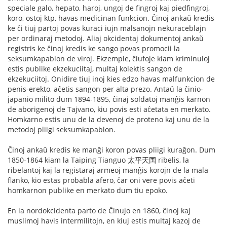
speciale galo, hepato, haroj, ungoj de fingroj kaj piedfingroj,
koro, ostoj ktp, havas medicinan funkcion. Ĉinoj ankaŭ kredis
ke ĉi tiuj partoj povas kuraci iujn malsanojn nekuraceblajn
per ordinaraj metodoj. Aliaj okcidentaj dokumentoj ankaŭ
registris ke ĉinoj kredis ke sango povas promocii la
seksumkapablon de viroj. Ekzemple, ĉiufoje kiam kriminuloj
estis publike ekzekuciitaj, multaj kolektis sangon de
ekzekuciitoj. Onidire tiuj inoj kies edzo havas malfunkcion de
penis-erekto, aĉetis sangon per alta prezo. Antaŭ la ĉinio-
japanio milito dum 1894-1895, ĉinaj soldatoj manĝis karnon
de aborigenoj de Tajvano, kiu povis esti aĉetata en merkato.
Homkarno estis unu de la devenoj de proteno kaj unu de la
metodoj pliigi seksumkapablon.
Ĉinoj ankaŭ kredis ke manĝi koron povas pliigi kuraĝon. Dum
1850-1864 kiam la Taiping Tianguo 太平天国 ribelis, la
ribelantoj kaj la registaraj armeoj manĝis korojn de la mala
flanko, kio estas probabla afero, ĉar oni vere povis aĉeti
homkarnon publike en merkato dum tiu epoko.
En la nordokcidenta parto de Ĉinujo en 1860, ĉinoj kaj
muslimoj havis intermilitojn, en kiuj estis multaj kazoj de