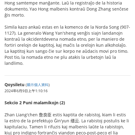
Hong samtempe manĝante. Laŭ la registraĵo de la historia
dokumento, Yao Hong malbenis kontraŭ Dong Zhang senĉese
ĝis morto.
Simila kazo ankaŭ estas en la komenco de la Norda Song (907-
1127). La generalo Wang Yan'sheng venĝis siajn landanojn
kontraŭ la okcidentdevena nomada etno, per la maniero de
fortiri orelojn de kaptitoj, kaj maĉis la orelojn kun alkoholaĵo.
La kaptitoj kun sango ĉie sur korpo ne aŭdacis movi pro timo.
Post tio, la nomada etno ne plu atakis la urbetojn laŭ la
landlimo.
Qoysiletu
(
顯示個人資料
)
2024年6月9日上午1:10:16
Sekcio 2 Puni malamikojn (2)
Zhan Liang'chen 詹良臣 estis kaptita de rabistoj, kiam li estis
la estro de la prefektujo Ĝin'yun 缙云. La rabistoj postulis ke li
kapitulaciu. Tamen li rifuzis kaj malbenis laŭte la rabistojn,
kiuj pro indigno fortranĉis viandon peco-post-peco el lia