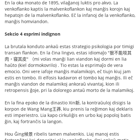
En la oka monato de 1895, vilaĝanoj luktis pro akvo. La
venkoflanko kaptis la malvenkoflankon kaj manĝis korojn kaj
hepatojn de la malvenkoflanko. Eĉ la infanoj de la venkoflanko,
manĝis homviandon.
Sekcio 4 esprimi indignon
La brutala konduto ankaŭ estas strategio psikologia por timigi
transan flankon. En la ĉina lingvo, estas idiomaĵo "狠不能啖其
肉，寝其皮" （mi volas manĝi lian viandon kaj dormi en lia
haŭto (kiel dormokovrilo) . Tio estas la esprimaĵo de vera
emocio. Oni vere iafoje manĝis malamikojn, eĉ tiujn kiuj jam
estis en tombo. Ili elfosis kadavron el tombo kaj manĝis. Ili eĉ
manĝis viandon de malamikoj ankoraŭ vivantaj, kion ili
retropensis ĝoje, pri la dolorego antaŭ morto de la malamikoj.
En la fina epoko de la dinastio Xin新, la kontraŭuloj disigis la
korpon de Wang Mang王莽, kiu prenis la reĝimon kaj deklaris
esti imperiestro. Lia kapo cirkuliĝis en urbo kaj popoloj batis
ĝin, kaj fortranĉis la langon.
Hou Ĝing候景 ribelis tamen malvenkis. Liaj manoj estis