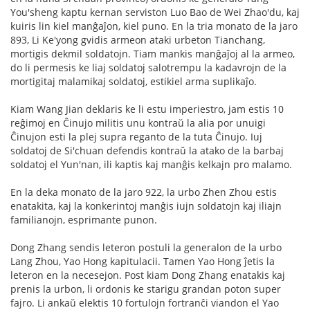
You'sheng kaptu kernan serviston Luo Bao de Wei Zhao'du, kaj
kuiris lin kiel manĝaĵon, kiel puno. En la tria monato de la jaro
893, Li Ke'yong gvidis armeon ataki urbeton Tianchang,
mortigis dekmil soldatojn. Tiam mankis manĝaĵoj al la armeo,
do li permesis ke liaj soldatoj salotrempu la kadavrojn de la
mortigitaj malamikaj soldatoj, estikiel arma suplikaĵo.
Kiam Wang Jian deklaris ke li estu imperiestro, jam estis 10
reĝimoj en Ĉinujo militis unu kontraŭ la alia por unuigi
Ĉinujon esti la plej supra reganto de la tuta Ĉinujo. Iuj
soldatoj de Si'chuan defendis kontraŭ la atako de la barbaj
soldatoj el Yun'nan, ili kaptis kaj manĝis kelkajn pro malamo.
En la deka monato de la jaro 922, la urbo Zhen Zhou estis
enatakita, kaj la konkerintoj manĝis iujn soldatojn kaj iliajn
familianojn, esprimante punon.
Dong Zhang sendis leteron postuli la generalon de la urbo
Lang Zhou, Yao Hong kapitulacii. Tamen Yao Hong ĵetis la
leteron en la necesejon. Post kiam Dong Zhang enatakis kaj
prenis la urbon, li ordonis ke starigu grandan poton super
fajro. Li ankaŭ elektis 10 fortulojn fortranĉi viandon el Yao