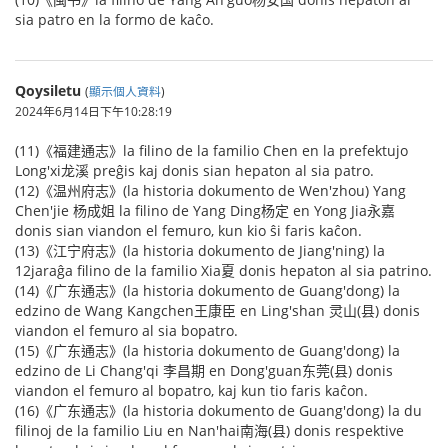
sia patro en la formo de kaĉo.
Qoysiletu
(
顯示個人資料
)
2024年6月14日下午10:28:19
(11)《福建通志》la filino de la familio Chen en la prefektujo
Long'xi龙溪 preĝis kaj donis sian hepaton al sia patro.
(12)《温州府志》(la historia dokumento de Wen'zhou) Yang
Chen'jie 杨成姐 la filino de Yang Ding杨定 en Yong Jia永嘉
donis sian viandon el femuro, kun kio ŝi faris kaĉon.
(13)《江宁府志》(la historia dokumento de Jiang'ning) la
12jaraĝa filino de la familio Xia夏 donis hepaton al sia patrino.
(14)《广东通志》(la historia dokumento de Guang'dong) la
edzino de Wang Kangchen王康臣 en Ling'shan 灵山(县) donis
viandon el femuro al sia bopatro.
(15)《广东通志》(la historia dokumento de Guang'dong) la
edzino de Li Chang'qi 李昌期 en Dong'guan东莞(县) donis
viandon el femuro al bopatro, kaj kun tio faris kaĉon.
(16)《广东通志》(la historia dokumento de Guang'dong) la du
filinoj de la familio Liu en Nan'hai南海(县) donis respektive