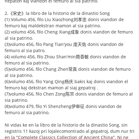
hepaton kaj viandon el femuro al sia patrino.
2.《宋史》la libro de la historio de la dinastio Song
(1) Volumo 456, filo Liu Xiaozhong刘孝忠 donis viandon de
femuro kaj maldekstran mamon al sia patrino.
(2) volumo 456, filo Cheng Xiang成象 donis viandon de femuro
al sia patrino.
(3)volumo 456, filo Pang Tian'you 庞天佑 donis viandon de
femuro al sia patro.
(4) volumo 456, filo Zhou Shan'min周善敏 donis viandon de
femuro al sia patrino.
(5)volumo 456, filo Chang Zhen常真 donis viandon de femuro
al sia patrino.
(6)volumo 456, filo Yang Qing杨庆 bakis kaj donis viandon el
femuro kaj dekstran mamon al siaj gepatroj .
(7)volumo 456, filo Chen Zong陈宗 donis viandon de femuro al
sia patrino.
(8)volumo 479, filo Yi Shenzheng伊审征 donis viandon de
femuro al sia patrino.
Ni vidas ke en la libro de la historio de la dinastio Song, sin
registris 11 kazoj pri lojalecomontrado al gepatroj, dum nur tri
en la "Complete Classics Collection of Ancient China". Ni ne