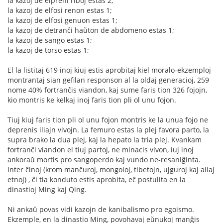
la kazoj de elpreni riboj estas 2;
la kazoj de elfosi renon estas 1;
la kazoj de elfosi genuon estas 1;
la kazoj de detranĉi haŭton de abdomeno estas 1;
la kazoj de sango estas 1;
la kazoj de torso estas 1;
El la listitaj 619 inoj kiuj estis aprobitaj kiel moralo-ekzemploj
montrantaj sian gefilan responson al la oldaj generacioj, 259
nome 40% fortranĉis viandon, kaj sume faris tion 326 fojojn,
kio montris ke kelkaj inoj faris tion pli ol unu fojon.
Tiuj kiuj faris tion pli ol unu fojon montris ke la unua fojo ne
deprenis iliajn vivojn. La femuro estas la plej favora parto, la
supra brako la dua plej, kaj la hepato la tria plej. Kvankam
fortranĉi viandon el tiuj partoj, ne minacis vivon, iuj inoj
ankoraŭ mortis pro sangoperdo kaj vundo ne-resaniĝinta.
Inter ĉinoj (krom manĉuroj, mongoloj, tibetojn, ujguroj kaj aliaj
etnoj) , ĉi tia konduto estis aprobita, eĉ postulita en la
dinastioj Ming kaj Qing.
Ni ankaŭ povas vidi kazojn de kanibalismo pro egoismo.
Ekzemple, en la dinastio Ming, povohavaj eŭnukoj manĝis