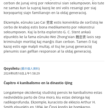
cerbon de junaj viroj por rekonstrui sian sekumpovon, kio tute
ne samas kun la supraj kazoj ke oni volis resanigi per siaj
korpopartoj siajn familianojn en la oldaj generacioj.
Ekzemple, eŭnuko Lao Cai 劳寀 estis konvinkita de sorĉistoj ke
cerbo de knaboj estis bona medikamento por rekonstrui
seksumpovon. Kaj la brita esploristo G. C. Stent ankaŭ
elpunktis ke la fama eŭnuko Wei Zhong'xian 魏忠贤 lasis sep
kriminulojn mortitaj kaj manĝis ilian cerbon. Tamen ĉi tiaj
kazoj estis ege malpli multaj, ol tiuj ke junaj generacioj
plenumis sian gefilan responson al la oldaj generacioj.
Qoysiletu
(
顯示個人資料
)
2024年6月16日上午1:58:29
Ĉapitro 4 kanibalismo en la dinastio Qing
Longatempe okcidentaj studistoj pensis ke kanibalismo estas
nedividebla parto de ĉina moro, kiu estas delonga kaj
radikoprofunda. Ekzemple, kuracisto de eklezio Arthur H.
Smith elpunktis en 1894, ke Ĉinoj kredis ke homkarno,