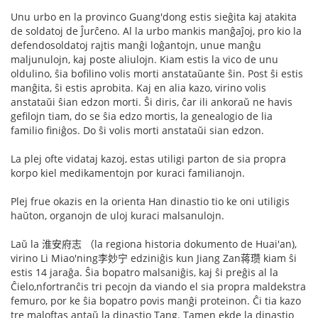
Unu urbo en la provinco Guang'dong estis sieĝita kaj atakita
de soldatoj de Ĵurĉeno. Al la urbo mankis manĝaĵoj, pro kio la
defendosoldatoj rajtis manĝi loĝantojn, unue manĝu
maljunulojn, kaj poste aliulojn. Kiam estis la vico de unu
oldulino, ŝia bofilino volis morti anstataŭante ŝin. Post ŝi estis
manĝita, ŝi estis aprobita. Kaj en alia kazo, virino volis
anstataŭi ŝian edzon morti. Ŝi diris, ĉar ili ankoraŭ ne havis
gefilojn tiam, do se ŝia edzo mortis, la genealogio de lia
familio finiĝos. Do ŝi volis morti anstataŭi sian edzon.
La plej ofte vidataj kazoj, estas utiligi parton de sia propra
korpo kiel medikamentojn por kuraci familianojn.
Plej frue okazis en la orienta Han dinastio tio ke oni utiligis
haŭton, organojn de uloj kuraci malsanulojn.
Laŭ la 淮安府志 （la regiona historia dokumento de Huai'an),
virino Li Miao'ning李妙宁 edziniĝis kun Jiang Zan蒋瓒 kiam ŝi
estis 14 jaraĝa. Ŝia bopatro malsaniĝis, kaj ŝi preĝis al la
Ĉielo,nfortranĉis tri pecojn da viando el sia propra maldekstra
femuro, por ke ŝia bopatro povis manĝi proteinon. Ĉi tia kazo
tre maloftas antaŭ la dinastio Tang. Tamen ekde la dinastio