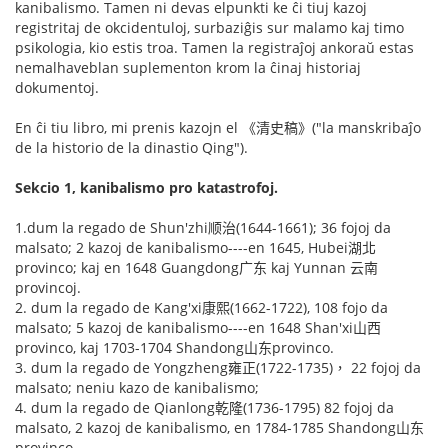
kanibalismo. Tamen ni devas elpunkti ke ĉi tiuj kazoj
registritaj de okcidentuloj, surbaziĝis sur malamo kaj timo
psikologia, kio estis troa. Tamen la registraĵoj ankoraŭ estas
nemalhaveblan suplementon krom la ĉinaj historiaj
dokumentoj.
En ĉi tiu libro, mi prenis kazojn el 《清史稿》("la manskribaĵo
de la historio de la dinastio Qing").
Sekcio 1, kanibalismo pro katastrofoj.
1.dum la regado de Shun'zhi顺治(1644-1661); 36 fojoj da
malsato; 2 kazoj de kanibalismo----en 1645, Hubei湖北
provinco; kaj en 1648 Guangdong广东 kaj Yunnan 云南
provincoj.
2. dum la regado de Kang'xi康熙(1662-1722), 108 fojo da
malsato; 5 kazoj de kanibalismo----en 1648 Shan'xi山西
provinco, kaj 1703-1704 Shandong山东provinco.
3. dum la regado de Yongzheng雍正(1722-1735)， 22 fojoj da
malsato; neniu kazo de kanibalismo;
4. dum la regado de Qianlong乾隆(1736-1795) 82 fojoj da
malsato, 2 kazoj de kanibalismo, en 1784-1785 Shandong山东
provinco.