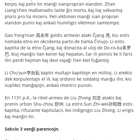
korpo, kaj pelis lin manĝi sianpropran viandon. Zhan
Liang'chen malbenadis laŭte ĝis morto, kaj liaj sekvantoj
ploris pro lia mizero. Peli viktimon manĝi sian propran
viandon punis kaj ankaŭ humiligis viktimon samtempe.
Gao Yong'nian 高永年 gvidis armeon ataki Ĉjang 羌, kiu estis
nomada etno en okcidenta parto de tiama Ĉinujo. Li estis
kaptita de la etno Ĉjang, kaj donacita al uloj de Do-ro-ba多罗
巴, kiuj manĝis lian koron kaj hepaton, ĉar ili pensis ke li faris
ilin perdi hejmon kaj devi vojaĝi ĉien kiel fuĝantoj.
Li Chu'yun李处耘 kaptis multajn kaptitojn en militoj. Li elektis
dek korpulentajn el ili, kaj ordonis ke soldatoj manĝu ilin, kio
suplikis manĝajojn, ankaŭ montris punon.
En 1131 p.K., la ribel-armeo de Liu Zhong 刘忠 atakis kaj
prenis urbon Shu-zhou 舒州. La estro Sun Zhi-wei孙知微 estis
kaptita, rifuzante kapitulacii, kio indignigis Liu Zhong. Li erigis
kaj manĝis lin.
Sekcio 3 venĝi parencojn.