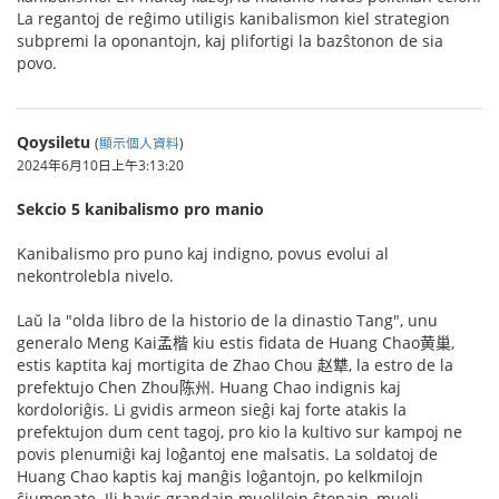
La regantoj de reĝimo utiligis kanibalismon kiel strategion
subpremi la oponantojn, kaj plifortigi la bazŝtonon de sia
povo.
Qoysiletu
(
顯示個人資料
)
2024年6月10日上午3:13:20
Sekcio 5 kanibalismo pro manio
Kanibalismo pro puno kaj indigno, povus evolui al
nekontrolebla nivelo.
Laŭ la "olda libro de la historio de la dinastio Tang", unu
generalo Meng Kai孟楷 kiu estis fidata de Huang Chao黄巢,
estis kaptita kaj mortigita de Zhao Chou 赵犨, la estro de la
prefektujo Chen Zhou陈州. Huang Chao indignis kaj
kordoloriĝis. Li gvidis armeon sieĝi kaj forte atakis la
prefektujon dum cent tagoj, pro kio la kultivo sur kampoj ne
povis plenumiĝi kaj loĝantoj ene malsatis. La soldatoj de
Huang Chao kaptis kaj manĝis loĝantojn, po kelkmilojn
ĉiumonate. Ili havis grandajn muelilojn ŝtonajn, mueli