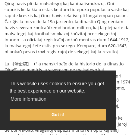
Qing havis pli da malsategoj kaj kanibalismokazoj. Oni
supozis ke la kialo estas ke dum tiu epoko populacio vaste kaj
rapide kreskis kaj ĉinoj havis relative pli longatempan pacon.
Ĉar ĝis la mezo de la 19a jarcento, la dinastio Qing neniam
havis severan kontraŭfremdlandan militon, kaj la plejparte da
malsategoj kaj kanibalismokazoj kaŭzitaj pro sekego kaj
inundo. La oficialaj registraĵoj ankaŭ montras dum 1644-1912,
la malsategoj ĉefe estis pro sekego. Kompare, dum 620-1643,
ni ankaŭ povas trovi registraĵoj de sekegoj kaj la rezultoj.
La 《清史稿》（"la manskribaĵo de la historio de la dinastio
Qing"）ne montris la severecon de malsatego kaj
kanibalismo. Tamen aliaj dokumentoj suplikis detalojn pri
kanibalismo dum 1874-1877. Unu arkeologiista teamo en 1974
This website uses cookies to ensure you get
hazarde trovis ŝtonmonumentaĵo en muro de iu olda domo,
the best experience on our website.
en kiu oni registris teruran situacion de farmistoj dum
More information
sekego. Antaŭ sekego, la vilaĝo havis 51 familiojn kaj 188
personojn. Post tio, nur restis 17 familioj kaj 35 personoj,
perdiĝis 70 % da populacio, pro malsatego. Por travivi,
Got it!
gepatroj manĝis gefilojn. La oldulo en la vilaĝo admonis ke
homoj ne preparis por naturaj katastrofoj. Li diris ke en jaroj
de bon-rikolto, vilaĝanoj elspezis monon en opio kaj aliaj