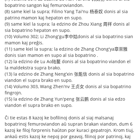
bopatrino sangon kaj femuroviandon.
(8) same kiel la supra; Filino Yang Tai'nu 杨泰奴 donis al sia
patrino mamon kaj hepaton en supo.
(9) same kiel la supra; la edzino de Zhou Xiang 周祥 donis al
sia bopatrino hepaton en supo.
(10) Volumo 302; Li Zhong'gu李中姑donis al sia bopatrino sian
mamon kaj preĝis.
(11) same kiel la supra; la edzino de Zhang Chong'ya章崇雅
donis sian mamon en supo al sia bopatrino .
(12) la edzino de Lu Ao陆鳌 donis al sia bopatrino viandon el
la maldekstra supra brako.
(13) la edzino de Zhang Neng’xin 张能信 donis al sia bopatrino
viandon el supra brako en supo.
(14) Volumo 303, Wang Zhen'nv 王贞女 donis al sia bopatrino
fingrojn.
(15) la edzino de Zhang Yun'peng 张云鹏 donis al sia edzo
viandon el supra brako en supo.
Ĉi tie estas 8 kazoj ke bofilinoj donis al siaj malsanaj
bopatrinoj femuroviandon aŭ supran brakan viandon, dum 6
kazoj ke filoj forprenis haŭton por kuraci gepatrojn. Krom tiuj,
ankaŭ estis kazoj ke nepoj por geavoj, filinoj por patrinoj, kaj