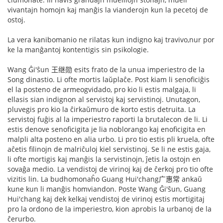
vivantajn homojn kaj manĝis la vianderojn kun la pecetoj de
ostoj.
La vera kanibomanio ne rilatas kun indigno kaj travivo,nur por
ke la manĝantoj kontentigis sin psikologie.
Wang Ĝi'ŝun 王继勋 esits frato de la unua imperiestro de la
Song dinastio. Li ofte mortis laŭplaĉe. Post kiam li senoficiĝis
el la posteno de armeogvidado, pro kio li estis malgaja, li
ellasis sian indignon al servistoj kaj servistinoj. Unutagon,
pluvegis pro kio la ĉirkaŭmuro de korto estis detruita. La
servistoj fuĝis al la imperiestro raporti la brutalecon de li. Li
estis denove senoficigita je lia noblorango kaj enoficigita en
malpli alta posteno en alia urbo. Li pro tio estis pli kruela, ofte
aĉetis filinojn de malriĉuloj kiel servistinoj. Se li ne estis gaja,
li ofte mortigis kaj manĝis la servistinojn, ĵetis la ostojn en
sovaĝa medio. La vendistoj de virinoj kaj de ĉerkoj pro tio ofte
vizitis lin. La budhomonaĥo Guang Hui'chang广惠常 ankaŭ
kune kun li manĝis homviandon. Poste Wang Ĝi'ŝun, Guang
Hui'chang kaj dek kelkaj vendistoj de virinoj estis mortigitaj
pro la ordono de la imperiestro, kion aprobis la urbanoj de la
ĉerurbo.