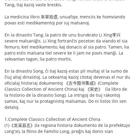
Tang, tiaj kazoj vaste kreskis.
La medicina libro 本草拾遗, unuafoje, menciis ke homviando
povas esti medikamentoj por iuj malsanoj.
En la dinasito Tang, la patro de unu burokrato Li Xing李兴
severe malsaniĝis. Li Xing fortranĉis peceton da viando el sia
femuro, kiel medikamento, kaj donacis al sia patro. Tamen, lia
patro estis malsana tiel severe ke li jam ne povis manĝi. La
sekvantan tagon, lia patro mortis.
En la dinastio Song, ĉi tiaj kazoj estas pli multaj ol la sumo de
ĉiuj aliaj dinastioj. La sekvantaj kazoj citotaj devenas el nur du
oficialaj historiaj dokumentoj 《古今图书集成》(Complete
Classics Collection of Ancient China) kaj 《宋史》（la libro de
la historio de la dinastio Song). La intrigoj de tiuj rakontoj
samas, kaj nur la protagnistoj malsamas. Do ni listos ilin sen
detaloj.
1.Complete Classics Collection of Ancient China
(1)《龙溪县志》(la regiona historia dokumento de la prefektujo
Long'xi), la filino de Familio Long, preĝis kaj donis sian