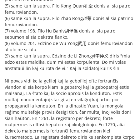
(5) same kun la supra. Filo Kong Quan孔全 donis al sia patro
femuroviandon.
(6) same kun la supra. Filo Zhao Rong赵荣 donis al sia patrino
femuroviandon.
(7) volumo 198. Filo Hu Banlv胡伴侣 donis al sia patro
sebumon el sia dekstra flanko.
(8) volumo 201. Edzino de Wu Yong武用 donis femuroviandon
al ulo ne sciata.
(9) same kun la supra. Edzino de Li Zhongyi李仲义 diris "mia
edzo estas maldika, dum mi estas korpulenta. Do mi volas
anstataŭi lin kaj kuirota de vi." Kaj la soldatoj kuiris ŝin.
Ni povas vidi ke la gefiloj kaj la gebofiloj ofte fortranĉis
viandon el sia korpo kiam la gepatroj kaj la gebopatroj estis
malsanaj. La ŝtato kaj la socio aprobis la konduton. Estis
multaj monumentaĵoj starigitaj en vilaĝoj kaj urboj por
propagandi la konduton. En la dinastio Yuan, la mongola
reĝimo multefoje provis ĉesigi tion, ĉar multaj inoj volis doni
sian haŭton. En 1261, la registaro per dekretoj forte
malpermesis elfosi hepaton kaj okulglobojn. En 1270, alia
dekreto malpermesis fortranĉi femuroviandon kiel
kuracmetodo. La registara dekreto diris ke senkompleta korpo