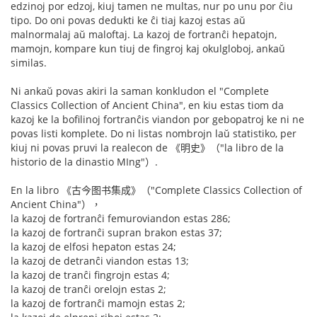
edzinoj por edzoj, kiuj tamen ne multas, nur po unu por ĉiu
tipo. Do oni povas dedukti ke ĉi tiaj kazoj estas aŭ
malnormalaj aŭ maloftaj. La kazoj de fortranĉi hepatojn,
mamojn, kompare kun tiuj de fingroj kaj okulgloboj, ankaŭ
similas.
Ni ankaŭ povas akiri la saman konkludon el "Complete
Classics Collection of Ancient China", en kiu estas tiom da
kazoj ke la bofilinoj fortranĉis viandon por gebopatroj ke ni ne
povas listi komplete. Do ni listas nombrojn laŭ statistiko, per
kiuj ni povas pruvi la realecon de 《明史》（"la libro de la
historio de la dinastio MIng"）.
En la libro 《古今图书集成》（"Complete Classics Collection of
Ancient China"），
la kazoj de fortranĉi femuroviandon estas 286;
la kazoj de fortranĉi supran brakon estas 37;
la kazoj de elfosi hepaton estas 24;
la kazoj de detranĉi viandon estas 13;
la kazoj de tranĉi fingrojn estas 4;
la kazoj de tranĉi orelojn estas 2;
la kazoj de fortranĉi mamojn estas 2;