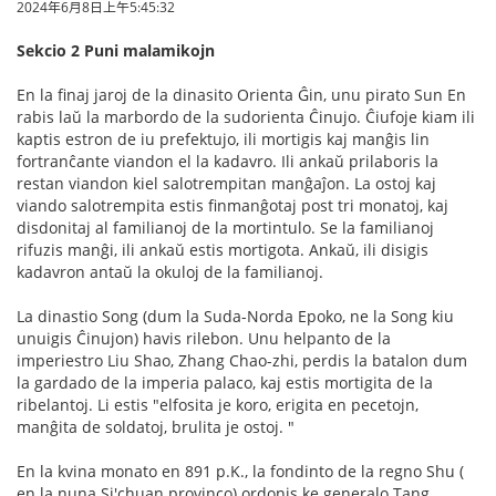
2024年6月8日上午5:45:32
Sekcio 2 Puni malamikojn
En la finaj jaroj de la dinasito Orienta Ĝin, unu pirato Sun En
rabis laŭ la marbordo de la sudorienta Ĉinujo. Ĉiufoje kiam ili
kaptis estron de iu prefektujo, ili mortigis kaj manĝis lin
fortranĉante viandon el la kadavro. Ili ankaŭ prilaboris la
restan viandon kiel salotrempitan manĝaĵon. La ostoj kaj
viando salotrempita estis finmanĝotaj post tri monatoj, kaj
disdonitaj al familianoj de la mortintulo. Se la familianoj
rifuzis manĝi, ili ankaŭ estis mortigota. Ankaŭ, ili disigis
kadavron antaŭ la okuloj de la familianoj.
La dinastio Song (dum la Suda-Norda Epoko, ne la Song kiu
unuigis Ĉinujon) havis rilebon. Unu helpanto de la
imperiestro Liu Shao, Zhang Chao-zhi, perdis la batalon dum
la gardado de la imperia palaco, kaj estis mortigita de la
ribelantoj. Li estis "elfosita je koro, erigita en pecetojn,
manĝita de soldatoj, brulita je ostoj. "
En la kvina monato en 891 p.K., la fondinto de la regno Shu (
en la nuna Si'chuan provinco) ordonis ke generalo Tang