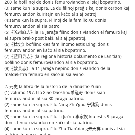
200, la bofilinoj de donis femuroviandon al siaj bopatrino.
(3) same kun la supra. La du filinoj preĝis kaj donis cerbon kaj
femuroviandon kuiritajn en kaĉo al siaj patroj.
(4)same kun la supra. Filinoj de la familio Xu donis
femuroviandon al sia patro.
(5)《苏州府志》la 19 jaraĝa filino donis viandon el femuro kaj
el supra brako post baki, al siaj gepatroj.
(6)《稗史》bofilino kies familinomo estis Ding, donis
femuroviandon en kaĉo al sia bopatrino.
(7)《蓝田县志》(la regiona historia dokumento de Lan'tian)
bofilino donis femuroviandon al sia bopatrino.
(8)《歙县志》la 11 jaraĝa nepino donis viandon de la
maldekstra femuro en kaĉo al sia avino.
2. 元史 la libro de la historio de la dinastio Yuan
(1) volumo 197, filo Xiao Daoshou萧道寿 donis sian
femuroviandon al sia 80 jaraĝa patrino.
(2) same kun la supra. Filo Ning Zhu'gou 宁猪狗 donis
femuroviandon al sia patrino.
(3) same kun la supra. Filo Li Jia'nu 李家奴 kiu estis 9 jaraĝa
donis femuroviandon en kaĉo al sia patrino.
(4) same kun la supra. Filo Zhu Tian'xiang朱天祥 donis al sia
patrino femuroviandon.