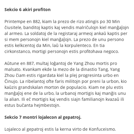
Sekcio 6 akiri profiton
Printempe en 882, kiam la prezo de rizo atingis po 30 Min
ĉiusitele, banditoj kaptis kaj vendis malriĉulojn kiel manĝaĵojn
al armeo. La soldatoj de la registaraj armeoj ankaŭ kaptis per
si mem personojn kiel manĝaĵojn. La prezo de unu persono
estis kelkcentoj da Min, laŭ la korpulenteco. En tia
cirkonstanco, mortigi personojn estis profitohava negoco.
Aŭtune en 887, multaj loĝantoj de Yang Zhou mortis pro
malsato. Kvankam ekde la mezo de la dinastio Tang, Yang
Zhou ĉiam estis rigardata kiel la plej progresinta urbo en
Ĉinujo. La ribelantoj ofte faris militojn por preni la urbon, kio
kaŭzis grandskalan morton de populacio. Kiam ne plu estis
manĝaĵoj ene de la urbo, la urbanoj mortigis kaj manĝis unu
la alian. Ili eĉ mortigis kaj vendis siajn familianojn kvazaŭ ili
estus buĉanta hejmbestojn.
Sekcio 7 montri lojalecon al gepatroj.
Lojaleco al gepatroj estis la kerna virto de Konfuceismo.