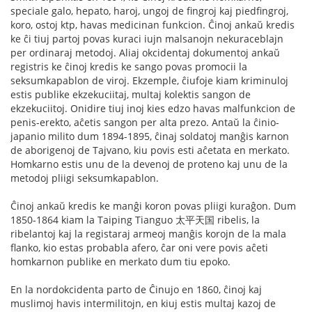
speciale galo, hepato, haroj, ungoj de fingroj kaj piedfingroj,
koro, ostoj ktp, havas medicinan funkcion. Ĉinoj ankaŭ kredis
ke ĉi tiuj partoj povas kuraci iujn malsanojn nekuraceblajn
per ordinaraj metodoj. Aliaj okcidentaj dokumentoj ankaŭ
registris ke ĉinoj kredis ke sango povas promocii la
seksumkapablon de viroj. Ekzemple, ĉiufoje kiam kriminuloj
estis publike ekzekuciitaj, multaj kolektis sangon de
ekzekuciitoj. Onidire tiuj inoj kies edzo havas malfunkcion de
penis-erekto, aĉetis sangon per alta prezo. Antaŭ la ĉinio-
japanio milito dum 1894-1895, ĉinaj soldatoj manĝis karnon
de aborigenoj de Tajvano, kiu povis esti aĉetata en merkato.
Homkarno estis unu de la devenoj de proteno kaj unu de la
metodoj pliigi seksumkapablon.
Ĉinoj ankaŭ kredis ke manĝi koron povas pliigi kuraĝon. Dum
1850-1864 kiam la Taiping Tianguo 太平天国 ribelis, la
ribelantoj kaj la registaraj armeoj manĝis korojn de la mala
flanko, kio estas probabla afero, ĉar oni vere povis aĉeti
homkarnon publike en merkato dum tiu epoko.
En la nordokcidenta parto de Ĉinujo en 1860, ĉinoj kaj
muslimoj havis intermilitojn, en kiuj estis multaj kazoj de