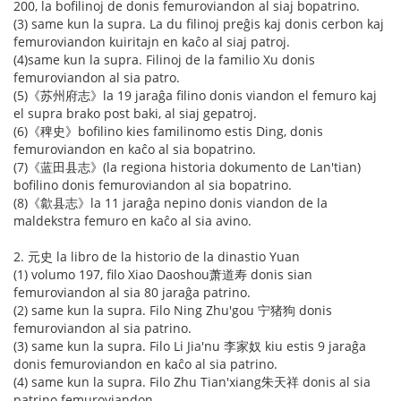
200, la bofilinoj de donis femuroviandon al siaj bopatrino.
(3) same kun la supra. La du filinoj preĝis kaj donis cerbon kaj
femuroviandon kuiritajn en kaĉo al siaj patroj.
(4)same kun la supra. Filinoj de la familio Xu donis
femuroviandon al sia patro.
(5)《苏州府志》la 19 jaraĝa filino donis viandon el femuro kaj
el supra brako post baki, al siaj gepatroj.
(6)《稗史》bofilino kies familinomo estis Ding, donis
femuroviandon en kaĉo al sia bopatrino.
(7)《蓝田县志》(la regiona historia dokumento de Lan'tian)
bofilino donis femuroviandon al sia bopatrino.
(8)《歙县志》la 11 jaraĝa nepino donis viandon de la
maldekstra femuro en kaĉo al sia avino.
2. 元史 la libro de la historio de la dinastio Yuan
(1) volumo 197, filo Xiao Daoshou萧道寿 donis sian
femuroviandon al sia 80 jaraĝa patrino.
(2) same kun la supra. Filo Ning Zhu'gou 宁猪狗 donis
femuroviandon al sia patrino.
(3) same kun la supra. Filo Li Jia'nu 李家奴 kiu estis 9 jaraĝa
donis femuroviandon en kaĉo al sia patrino.
(4) same kun la supra. Filo Zhu Tian'xiang朱天祥 donis al sia
patrino femuroviandon.