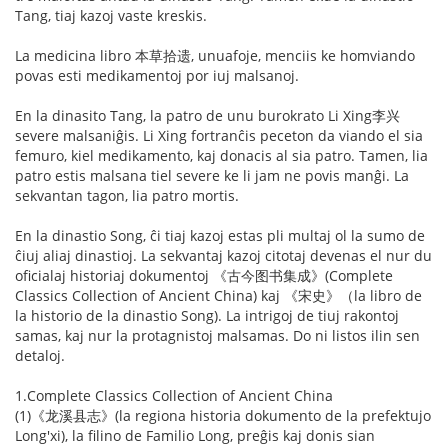
Tang, tiaj kazoj vaste kreskis.
La medicina libro 本草拾遗, unuafoje, menciis ke homviando
povas esti medikamentoj por iuj malsanoj.
En la dinasito Tang, la patro de unu burokrato Li Xing李兴
severe malsaniĝis. Li Xing fortranĉis peceton da viando el sia
femuro, kiel medikamento, kaj donacis al sia patro. Tamen, lia
patro estis malsana tiel severe ke li jam ne povis manĝi. La
sekvantan tagon, lia patro mortis.
En la dinastio Song, ĉi tiaj kazoj estas pli multaj ol la sumo de
ĉiuj aliaj dinastioj. La sekvantaj kazoj citotaj devenas el nur du
oficialaj historiaj dokumentoj 《古今图书集成》(Complete
Classics Collection of Ancient China) kaj 《宋史》（la libro de
la historio de la dinastio Song). La intrigoj de tiuj rakontoj
samas, kaj nur la protagnistoj malsamas. Do ni listos ilin sen
detaloj.
1.Complete Classics Collection of Ancient China
(1)《龙溪县志》(la regiona historia dokumento de la prefektujo
Long'xi), la filino de Familio Long, preĝis kaj donis sian