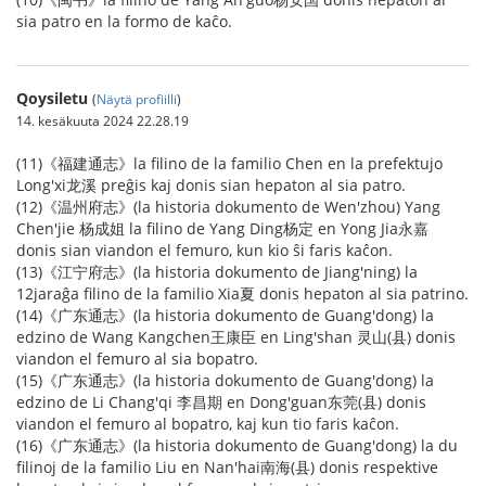
sia patro en la formo de kaĉo.
Qoysiletu
(
Näytä profiilli
)
14. kesäkuuta 2024 22.28.19
(11)《福建通志》la filino de la familio Chen en la prefektujo
Long'xi龙溪 preĝis kaj donis sian hepaton al sia patro.
(12)《温州府志》(la historia dokumento de Wen'zhou) Yang
Chen'jie 杨成姐 la filino de Yang Ding杨定 en Yong Jia永嘉
donis sian viandon el femuro, kun kio ŝi faris kaĉon.
(13)《江宁府志》(la historia dokumento de Jiang'ning) la
12jaraĝa filino de la familio Xia夏 donis hepaton al sia patrino.
(14)《广东通志》(la historia dokumento de Guang'dong) la
edzino de Wang Kangchen王康臣 en Ling'shan 灵山(县) donis
viandon el femuro al sia bopatro.
(15)《广东通志》(la historia dokumento de Guang'dong) la
edzino de Li Chang'qi 李昌期 en Dong'guan东莞(县) donis
viandon el femuro al bopatro, kaj kun tio faris kaĉon.
(16)《广东通志》(la historia dokumento de Guang'dong) la du
filinoj de la familio Liu en Nan'hai南海(县) donis respektive