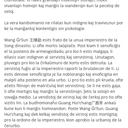
vivantajn homojn kaj manĝis la vianderojn kun la pecetoj de
ostoj.
La vera kanibomanio ne rilatas kun indigno kaj travivo,nur por
ke la manĝantoj kontentigis sin psikologie.
Wang Ĝi'ŝun 王继勋 esits frato de la unua imperiestro de la
Song dinastio. Li ofte mortis laŭplaĉe. Post kiam li senoficiĝis
el la posteno de armeogvidado, pro kio li estis malgaja, li
ellasis sian indignon al servistoj kaj servistinoj. Unutagon,
pluvegis pro kio la ĉirkaŭmuro de korto estis detruita. La
servistoj fuĝis al la imperiestro raporti la brutalecon de li. Li
estis denove senoficigita je lia noblorango kaj enoficigita en
malpli alta posteno en alia urbo. Li pro tio estis pli kruela, ofte
aĉetis filinojn de malriĉuloj kiel servistinoj. Se li ne estis gaja,
li ofte mortigis kaj manĝis la servistinojn, ĵetis la ostojn en
sovaĝa medio. La vendistoj de virinoj kaj de ĉerkoj pro tio ofte
vizitis lin. La budhomonaĥo Guang Hui'chang广惠常 ankaŭ
kune kun li manĝis homviandon. Poste Wang Ĝi'ŝun, Guang
Hui'chang kaj dek kelkaj vendistoj de virinoj estis mortigitaj
pro la ordono de la imperiestro, kion aprobis la urbanoj de la
ĉerurbo.