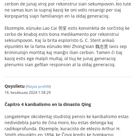
cerbon de junaj viroj por rekonstrui sian sekumpovon, kio tute
ne samas kun la supraj kazoj ke oni volis resanigi per siaj
korpopartoj siajn familianojn en la oldaj generacioj.
Ekzemple, eŭnuko Lao Cai 劳寀 estis konvinkita de sorĉistoj ke
cerbo de knaboj estis bona medikamento por rekonstrui
seksumpovon. Kaj la brita esploristo G. C. Stent ankaŭ
elpunktis ke la fama eŭnuko Wei Zhong'xian 魏忠贤 lasis sep
kriminulojn mortitaj kaj manĝis ilian cerbon. Tamen ĉi tiaj
kazoj estis ege malpli multaj, ol tiuj ke junaj generacioj
plenumis sian gefilan responson al la oldaj generacioj.
Qoysiletu
(
Näytä profiilli
)
16. kesäkuuta 2024 1.58.29
Ĉapitro 4 kanibalismo en la dinastio Qing
Longatempe okcidentaj studistoj pensis ke kanibalismo estas
nedividebla parto de ĉina moro, kiu estas delonga kaj
radikoprofunda. Ekzemple, kuracisto de eklezio Arthur H.
Smith elpunktis en 1894, ke Ĉinoj kredis ke homkarno,