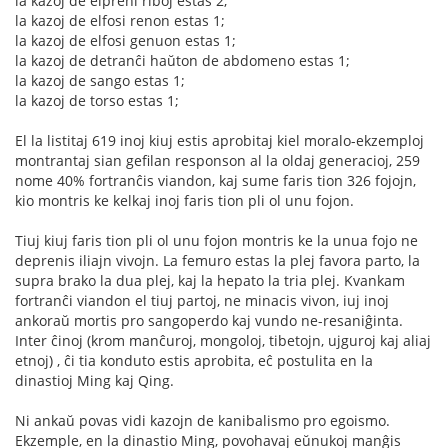
la kazoj de elpreni riboj estas 2;
la kazoj de elfosi renon estas 1;
la kazoj de elfosi genuon estas 1;
la kazoj de detranĉi haŭton de abdomeno estas 1;
la kazoj de sango estas 1;
la kazoj de torso estas 1;
El la listitaj 619 inoj kiuj estis aprobitaj kiel moralo-ekzemploj
montrantaj sian gefilan responson al la oldaj generacioj, 259
nome 40% fortranĉis viandon, kaj sume faris tion 326 fojojn,
kio montris ke kelkaj inoj faris tion pli ol unu fojon.
Tiuj kiuj faris tion pli ol unu fojon montris ke la unua fojo ne
deprenis iliajn vivojn. La femuro estas la plej favora parto, la
supra brako la dua plej, kaj la hepato la tria plej. Kvankam
fortranĉi viandon el tiuj partoj, ne minacis vivon, iuj inoj
ankoraŭ mortis pro sangoperdo kaj vundo ne-resaniĝinta.
Inter ĉinoj (krom manĉuroj, mongoloj, tibetojn, ujguroj kaj aliaj
etnoj) , ĉi tia konduto estis aprobita, eĉ postulita en la
dinastioj Ming kaj Qing.
Ni ankaŭ povas vidi kazojn de kanibalismo pro egoismo.
Ekzemple, en la dinastio Ming, povohavaj eŭnukoj manĝis