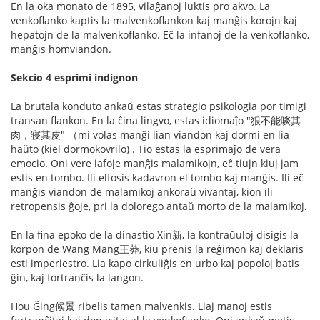
En la oka monato de 1895, vilaĝanoj luktis pro akvo. La
venkoflanko kaptis la malvenkoflankon kaj manĝis korojn kaj
hepatojn de la malvenkoflanko. Eĉ la infanoj de la venkoflanko,
manĝis homviandon.
Sekcio 4 esprimi indignon
La brutala konduto ankaŭ estas strategio psikologia por timigi
transan flankon. En la ĉina lingvo, estas idiomaĵo "狠不能啖其
肉，寝其皮" （mi volas manĝi lian viandon kaj dormi en lia
haŭto (kiel dormokovrilo) . Tio estas la esprimaĵo de vera
emocio. Oni vere iafoje manĝis malamikojn, eĉ tiujn kiuj jam
estis en tombo. Ili elfosis kadavron el tombo kaj manĝis. Ili eĉ
manĝis viandon de malamikoj ankoraŭ vivantaj, kion ili
retropensis ĝoje, pri la dolorego antaŭ morto de la malamikoj.
En la fina epoko de la dinastio Xin新, la kontraŭuloj disigis la
korpon de Wang Mang王莽, kiu prenis la reĝimon kaj deklaris
esti imperiestro. Lia kapo cirkuliĝis en urbo kaj popoloj batis
ĝin, kaj fortranĉis la langon.
Hou Ĝing候景 ribelis tamen malvenkis. Liaj manoj estis