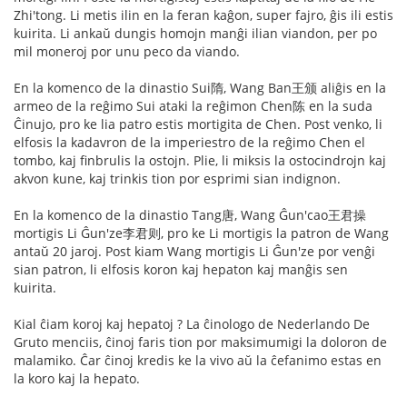
Zhi'tong. Li metis ilin en la feran kaĝon, super fajro, ĝis ili estis
kuirita. Li ankaŭ dungis homojn manĝi ilian viandon, per po
mil moneroj por unu peco da viando.
En la komenco de la dinastio Sui隋, Wang Ban王颁 aliĝis en la
armeo de la reĝimo Sui ataki la reĝimon Chen陈 en la suda
Ĉinujo, pro ke lia patro estis mortigita de Chen. Post venko, li
elfosis la kadavron de la imperiestro de la reĝimo Chen el
tombo, kaj finbrulis la ostojn. Plie, li miksis la ostocindrojn kaj
akvon kune, kaj trinkis tion por esprimi sian indignon.
En la komenco de la dinastio Tang唐, Wang Ĝun'cao王君操
mortigis Li Ĝun'ze李君则, pro ke Li mortigis la patron de Wang
antaŭ 20 jaroj. Post kiam Wang mortigis Li Ĝun'ze por venĝi
sian patron, li elfosis koron kaj hepaton kaj manĝis sen
kuirita.
Kial ĉiam koroj kaj hepatoj ? La ĉinologo de Nederlando De
Gruto menciis, ĉinoj faris tion por maksimumigi la doloron de
malamiko. Ĉar ĉinoj kredis ke la vivo aŭ la ĉefanimo estas en
la koro kaj la hepato.