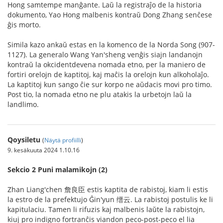
Hong samtempe manĝante. Laŭ la registraĵo de la historia
dokumento, Yao Hong malbenis kontraŭ Dong Zhang senĉese
ĝis morto.
Simila kazo ankaŭ estas en la komenco de la Norda Song (907-
1127). La generalo Wang Yan'sheng venĝis siajn landanojn
kontraŭ la okcidentdevena nomada etno, per la maniero de
fortiri orelojn de kaptitoj, kaj maĉis la orelojn kun alkoholaĵo.
La kaptitoj kun sango ĉie sur korpo ne aŭdacis movi pro timo.
Post tio, la nomada etno ne plu atakis la urbetojn laŭ la
landlimo.
Qoysiletu
(
Näytä profiilli
)
9. kesäkuuta 2024 1.10.16
Sekcio 2 Puni malamikojn (2)
Zhan Liang'chen 詹良臣 estis kaptita de rabistoj, kiam li estis
la estro de la prefektujo Ĝin'yun 缙云. La rabistoj postulis ke li
kapitulaciu. Tamen li rifuzis kaj malbenis laŭte la rabistojn,
kiuj pro indigno fortranĉis viandon peco-post-peco el lia