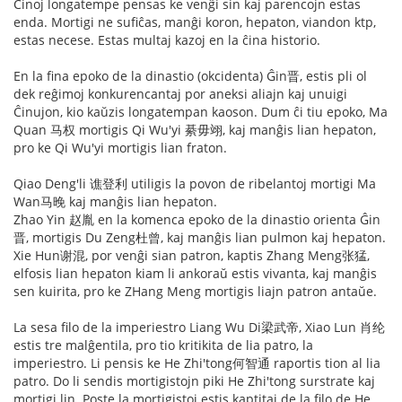
Ĉinoj longatempe pensas ke venĝi sin kaj parencojn estas
enda. Mortigi ne sufiĉas, manĝi koron, hepaton, viandon ktp,
estas necese. Estas multaj kazoj en la ĉina historio.
En la fina epoko de la dinastio (okcidenta) Ĝin晋, estis pli ol
dek reĝimoj konkurencantaj por aneksi aliajn kaj unuigi
Ĉinujon, kio kaŭzis longatempan kaoson. Dum ĉi tiu epoko, Ma
Quan 马权 mortigis Qi Wu'yi 綦毋翊, kaj manĝis lian hepaton,
pro ke Qi Wu'yi mortigis lian fraton.
Qiao Deng'li 谯登利 utiligis la povon de ribelantoj mortigi Ma
Wan马晚 kaj manĝis lian hepaton.
Zhao Yin 赵胤 en la komenca epoko de la dinastio orienta Ĝin
晋, mortigis Du Zeng杜曾, kaj manĝis lian pulmon kaj hepaton.
Xie Hun谢混, por venĝi sian patron, kaptis Zhang Meng张猛,
elfosis lian hepaton kiam li ankoraŭ estis vivanta, kaj manĝis
sen kuirita, pro ke ZHang Meng mortigis liajn patron antaŭe.
La sesa filo de la imperiestro Liang Wu Di梁武帝, Xiao Lun 肖纶
estis tre malĝentila, pro tio kritikita de lia patro, la
imperiestro. Li pensis ke He Zhi'tong何智通 raportis tion al lia
patro. Do li sendis mortigistojn piki He Zhi'tong surstrate kaj
mortigi lin. Poste la mortigistoj estis kaptitaj de la filo de He