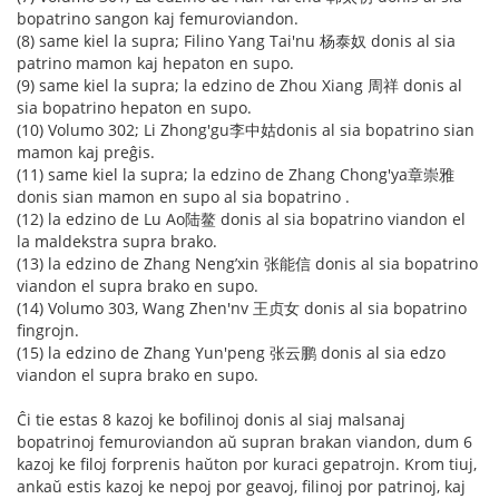
bopatrino sangon kaj femuroviandon.
(8) same kiel la supra; Filino Yang Tai'nu 杨泰奴 donis al sia
patrino mamon kaj hepaton en supo.
(9) same kiel la supra; la edzino de Zhou Xiang 周祥 donis al
sia bopatrino hepaton en supo.
(10) Volumo 302; Li Zhong'gu李中姑donis al sia bopatrino sian
mamon kaj preĝis.
(11) same kiel la supra; la edzino de Zhang Chong'ya章崇雅
donis sian mamon en supo al sia bopatrino .
(12) la edzino de Lu Ao陆鳌 donis al sia bopatrino viandon el
la maldekstra supra brako.
(13) la edzino de Zhang Neng’xin 张能信 donis al sia bopatrino
viandon el supra brako en supo.
(14) Volumo 303, Wang Zhen'nv 王贞女 donis al sia bopatrino
fingrojn.
(15) la edzino de Zhang Yun'peng 张云鹏 donis al sia edzo
viandon el supra brako en supo.
Ĉi tie estas 8 kazoj ke bofilinoj donis al siaj malsanaj
bopatrinoj femuroviandon aŭ supran brakan viandon, dum 6
kazoj ke filoj forprenis haŭton por kuraci gepatrojn. Krom tiuj,
ankaŭ estis kazoj ke nepoj por geavoj, filinoj por patrinoj, kaj