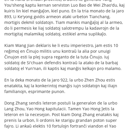
You'sheng kaptu kernan serviston Luo Bao de Wei Zhao'du, kaj
kuiris lin kiel manĝaĵon, kiel puno. En la tria monato de la jaro
893, Li Ke'yong gvidis armeon ataki urbeton Tianchang,
mortigis dekmil soldatojn. Tiam mankis manĝaĵoj al la armeo,
do li permesis ke liaj soldatoj salotrempu la kadavrojn de la
mortigitaj malamikaj soldatoj, estikiel arma suplikaĵo.
Kiam Wang Jian deklaris ke li estu imperiestro, jam estis 10
reĝimoj en Ĉinujo militis unu kontraŭ la alia por unuigi
Ĉinujon esti la plej supra reganto de la tuta Ĉinujo. Iuj
soldatoj de Si'chuan defendis kontraŭ la atako de la barbaj
soldatoj el Yun'nan, ili kaptis kaj manĝis kelkajn pro malamo.
En la deka monato de la jaro 922, la urbo Zhen Zhou estis
enatakita, kaj la konkerintoj manĝis iujn soldatojn kaj iliajn
familianojn, esprimante punon.
Dong Zhang sendis leteron postuli la generalon de la urbo
Lang Zhou, Yao Hong kapitulacii. Tamen Yao Hong ĵetis la
leteron en la necesejon. Post kiam Dong Zhang enatakis kaj
prenis la urbon, li ordonis ke starigu grandan poton super
fajro. Li ankaŭ elektis 10 fortulojn fortranĉi viandon el Yao