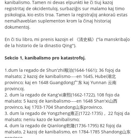
kanibalismo. Tamen ni devas elpunkti ke ĉi tiuj kazoj
registritaj de okcidentuloj, surbaziĝis sur malamo kaj timo
psikologia, kio estis troa. Tamen la registraĵoj ankoraŭ estas
nemalhaveblan suplementon krom la ĉinaj historiaj
dokumentoj.
En ĉi tiu libro, mi prenis kazojn el 《清史稿》("la manskribaĵo
de la historio de la dinastio Qing").
Sekcio 1, kanibalismo pro katastrofoj.
1.dum la regado de Shun'zhi顺治(1644-1661); 36 fojoj da
malsato; 2 kazoj de kanibalismo----en 1645, Hubei湖北
provinco; kaj en 1648 Guangdong广东 kaj Yunnan 云南
provincoj.
2. dum la regado de Kang'xi康熙(1662-1722), 108 fojo da
malsato; 5 kazoj de kanibalismo----en 1648 Shan'xi山西
provinco, kaj 1703-1704 Shandong山东provinco.
3. dum la regado de Yongzheng雍正(1722-1735)， 22 fojoj da
malsato; neniu kazo de kanibalismo;
4. dum la regado de Qianlong乾隆(1736-1795) 82 fojoj da
malsato, 2 kazoj de kanibalismo, en 1784-1785 Shandong山东
provinco.