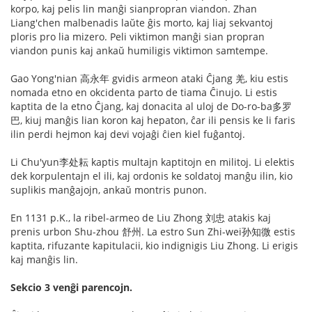
korpo, kaj pelis lin manĝi sianpropran viandon. Zhan
Liang'chen malbenadis laŭte ĝis morto, kaj liaj sekvantoj
ploris pro lia mizero. Peli viktimon manĝi sian propran
viandon punis kaj ankaŭ humiligis viktimon samtempe.
Gao Yong'nian 高永年 gvidis armeon ataki Ĉjang 羌, kiu estis
nomada etno en okcidenta parto de tiama Ĉinujo. Li estis
kaptita de la etno Ĉjang, kaj donacita al uloj de Do-ro-ba多罗
巴, kiuj manĝis lian koron kaj hepaton, ĉar ili pensis ke li faris
ilin perdi hejmon kaj devi vojaĝi ĉien kiel fuĝantoj.
Li Chu'yun李处耘 kaptis multajn kaptitojn en militoj. Li elektis
dek korpulentajn el ili, kaj ordonis ke soldatoj manĝu ilin, kio
suplikis manĝajojn, ankaŭ montris punon.
En 1131 p.K., la ribel-armeo de Liu Zhong 刘忠 atakis kaj
prenis urbon Shu-zhou 舒州. La estro Sun Zhi-wei孙知微 estis
kaptita, rifuzante kapitulacii, kio indignigis Liu Zhong. Li erigis
kaj manĝis lin.
Sekcio 3 venĝi parencojn.