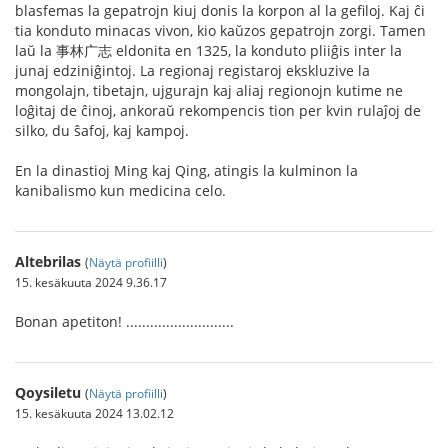
blasfemas la gepatrojn kiuj donis la korpon al la gefiloj. Kaj ĉi
tia konduto minacas vivon, kio kaŭzos gepatrojn zorgi. Tamen
laŭ la 事林广志 eldonita en 1325, la konduto pliiĝis inter la
junaj edziniĝintoj. La regionaj registaroj ekskluzive la
mongolajn, tibetajn, ujgurajn kaj aliaj regionojn kutime ne
loĝitaj de ĉinoj, ankoraŭ rekompencis tion per kvin rulaĵoj de
silko, du ŝafoj, kaj kampoj.
En la dinastioj Ming kaj Qing, atingis la kulminon la
kanibalismo kun medicina celo.
Altebrilas
(
Näytä profiilli
)
15. kesäkuuta 2024 9.36.17
Bonan apetiton! ...........................
Qoysiletu
(
Näytä profiilli
)
15. kesäkuuta 2024 13.02.12