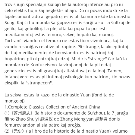
trovis iujn specialajn kialojn ke la aŭtoroj intence aŭ pro iu
celo elektis tiujn kaj neglektis aliajn. Do ni povas indukti ke la
lojalecomontrado al gepatroj estis pli komuna ekde la dinastio
Song. Kaj ĉi tiu morala ŝarĝopezo estis ŝarĝita sur la ŝultroj de
gefiloj kaj gebofiloj. La plej ofta korpoparto por esti
medikamentoj estas femuro, sekve, hepato kaj mamoj.
Fortranĉi viandon el femuro ne estas tiom vivminaca, kaj la
vundo resaniĝas relative pli rapide. Pli strange, la akceptintoj
de tiuj medikamentoj de homviando, estis patrinoj kaj
bopatrinoj pli ol patroj kaj edzoj. Mi diris "strange" ĉar laŭ la
moralaro de Konfuceismo, la viraj anoj de la pli oldaj
generacioj estis pli gravaj kaj alt-statusaj ol la inaj. Tamen,
infanoj vere estas pli intimaj psikologie kun patrino , kio povas
ekspliki la "strangecon".
La sekvaj estas la kazoj de la dinastio Yuan (fondita de
mongoloj)
1.Complete Classics Collection of Ancient China
(1)《苏州府志》(la historio dokumento de Su'zhou), la 7 jaraĝa
filino Zhao Shu'yi 赵淑仪 de Zhang Meng'yan 赵梦炎 donis
femuroviandon al sia patro kaj preĝis.
(2)《元史》(la libro de la historio de la dinastio Yuan), volumo