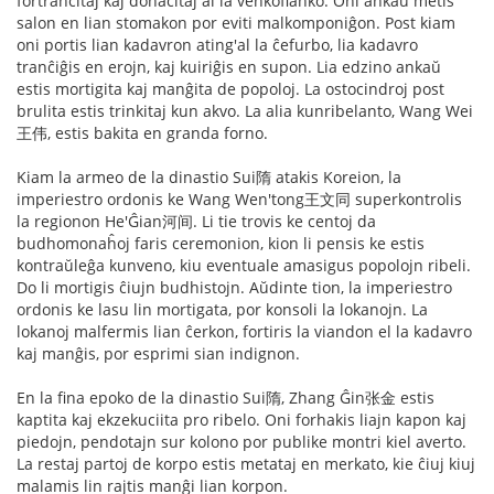
fortranĉitaj kaj donacitaj al la venkoflanko. Oni ankaŭ metis
salon en lian stomakon por eviti malkomponiĝon. Post kiam
oni portis lian kadavron ating'al la ĉefurbo, lia kadavro
tranĉiĝis en erojn, kaj kuiriĝis en supon. Lia edzino ankaŭ
estis mortigita kaj manĝita de popoloj. La ostocindroj post
brulita estis trinkitaj kun akvo. La alia kunribelanto, Wang Wei
王伟, estis bakita en granda forno.
Kiam la armeo de la dinastio Sui隋 atakis Koreion, la
imperiestro ordonis ke Wang Wen'tong王文同 superkontrolis
la regionon He'Ĝian河间. Li tie trovis ke centoj da
budhomonaĥoj faris ceremonion, kion li pensis ke estis
kontraŭleĝa kunveno, kiu eventuale amasigus popolojn ribeli.
Do li mortigis ĉiujn budhistojn. Aŭdinte tion, la imperiestro
ordonis ke lasu lin mortigata, por konsoli la lokanojn. La
lokanoj malfermis lian ĉerkon, fortiris la viandon el la kadavro
kaj manĝis, por esprimi sian indignon.
En la fina epoko de la dinastio Sui隋, Zhang Ĝin张金 estis
kaptita kaj ekzekuciita pro ribelo. Oni forhakis liajn kapon kaj
piedojn, pendotajn sur kolono por publike montri kiel averto.
La restaj partoj de korpo estis metataj en merkato, kie ĉiuj kiuj
malamis lin rajtis manĝi lian korpon.