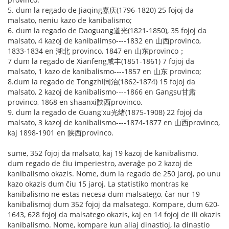
5. dum la regado de Jiaqing嘉庆(1796-1820) 25 fojoj da
malsato, neniu kazo de kanibalismo;
6. dum la regado de Daoguang道光(1821-1850), 35 fojoj da
malsato, 4 kazoj de kanibalimso----1832 en 山西provinco,
1833-1834 en 湖北 provinco, 1847 en 山东provinco；
7 dum la regado de Xianfeng咸丰(1851-1861) 7 fojoj da
malsato, 1 kazo de kanibalismo----1857 en 山东 provinco;
8.dum la regado de Tongzhi同治(1862-1874) 15 fojoj da
malsato, 2 kazoj de kanibalismo----1866 en Gangsu甘肃
provinco, 1868 en shaanxi陕西provinco.
9. dum la regado de Guang'xu光绪(1875-1908) 22 fojoj da
malsato, 3 kazoj de kanibalismo----1874-1877 en 山西provinco,
kaj 1898-1901 en 陕西provinco.
sume, 352 fojoj da malsato, kaj 19 kazoj de kanibalismo.
dum regado de ĉiu imperiestro, averaĝe po 2 kazoj de
kanibalismo okazis. Nome, dum la regado de 250 jaroj, po unu
kazo okazis dum ĉiu 15 jaroj. La statistiko montras ke
kanibalismo ne estas necesa dum malsatego, ĉar nur 19
kanibalismoj dum 352 fojoj da malsatego. Kompare, dum 620-
1643, 628 fojoj da malsatego okazis, kaj en 14 fojoj de ili okazis
kanibalismo. Nome, kompare kun aliaj dinastioj, la dinastio