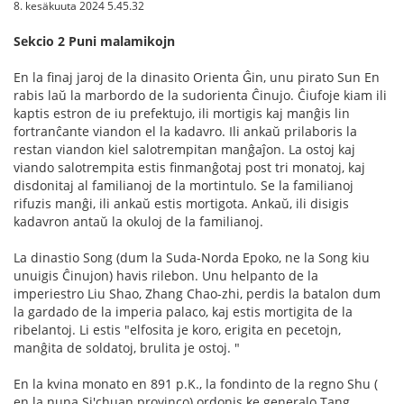
8. kesäkuuta 2024 5.45.32
Sekcio 2 Puni malamikojn
En la finaj jaroj de la dinasito Orienta Ĝin, unu pirato Sun En
rabis laŭ la marbordo de la sudorienta Ĉinujo. Ĉiufoje kiam ili
kaptis estron de iu prefektujo, ili mortigis kaj manĝis lin
fortranĉante viandon el la kadavro. Ili ankaŭ prilaboris la
restan viandon kiel salotrempitan manĝaĵon. La ostoj kaj
viando salotrempita estis finmanĝotaj post tri monatoj, kaj
disdonitaj al familianoj de la mortintulo. Se la familianoj
rifuzis manĝi, ili ankaŭ estis mortigota. Ankaŭ, ili disigis
kadavron antaŭ la okuloj de la familianoj.
La dinastio Song (dum la Suda-Norda Epoko, ne la Song kiu
unuigis Ĉinujon) havis rilebon. Unu helpanto de la
imperiestro Liu Shao, Zhang Chao-zhi, perdis la batalon dum
la gardado de la imperia palaco, kaj estis mortigita de la
ribelantoj. Li estis "elfosita je koro, erigita en pecetojn,
manĝita de soldatoj, brulita je ostoj. "
En la kvina monato en 891 p.K., la fondinto de la regno Shu (
en la nuna Si'chuan provinco) ordonis ke generalo Tang