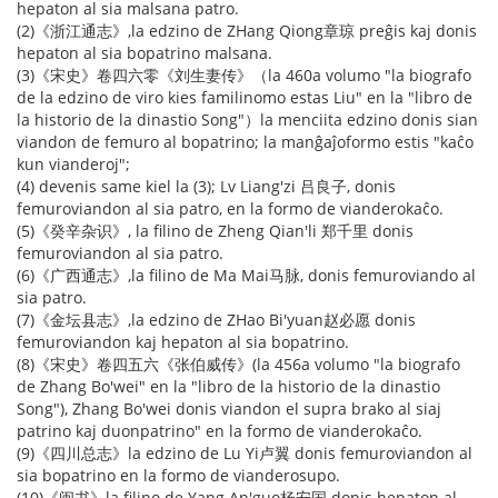
hepaton al sia malsana patro.
(2)《浙江通志》,la edzino de ZHang Qiong章琼 preĝis kaj donis
hepaton al sia bopatrino malsana.
(3)《宋史》卷四六零《刘生妻传》（la 460a volumo "la biografo
de la edzino de viro kies familinomo estas Liu" en la "libro de
la historio de la dinastio Song"）la menciita edzino donis sian
viandon de femuro al bopatrino; la manĝaĵoformo estis "kaĉo
kun vianderoj";
(4) devenis same kiel la (3); Lv Liang'zi 吕良子, donis
femuroviandon al sia patro, en la formo de vianderokaĉo.
(5)《癸辛杂识》, la filino de Zheng Qian'li 郑千里 donis
femuroviandon al sia patro.
(6)《广西通志》,la filino de Ma Mai马脉, donis femuroviando al
sia patro.
(7)《金坛县志》,la edzino de ZHao Bi'yuan赵必愿 donis
femuroviandon kaj hepaton al sia bopatrino.
(8)《宋史》卷四五六《张伯威传》(la 456a volumo "la biografo
de Zhang Bo'wei" en la "libro de la historio de la dinastio
Song"), Zhang Bo'wei donis viandon el supra brako al siaj
patrino kaj duonpatrino" en la formo de vianderokaĉo.
(9)《四川总志》la edzino de Lu Yi卢翼 donis femuroviandon al
sia bopatrino en la formo de vianderosupo.
(10)《闽书》la filino de Yang An'guo杨安国 donis hepaton al