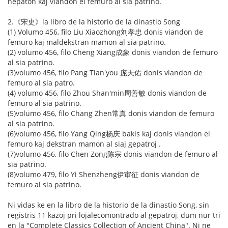
hepaton kaj viandon el femuro al sia patrino.
2.《宋史》la libro de la historio de la dinastio Song
(1) Volumo 456, filo Liu Xiaozhong刘孝忠 donis viandon de
femuro kaj maldekstran mamon al sia patrino.
(2) volumo 456, filo Cheng Xiang成象 donis viandon de femuro
al sia patrino.
(3)volumo 456, filo Pang Tian'you 庞天佑 donis viandon de
femuro al sia patro.
(4) volumo 456, filo Zhou Shan'min周善敏 donis viandon de
femuro al sia patrino.
(5)volumo 456, filo Chang Zhen常真 donis viandon de femuro
al sia patrino.
(6)volumo 456, filo Yang Qing杨庆 bakis kaj donis viandon el
femuro kaj dekstran mamon al siaj gepatroj .
(7)volumo 456, filo Chen Zong陈宗 donis viandon de femuro al
sia patrino.
(8)volumo 479, filo Yi Shenzheng伊审征 donis viandon de
femuro al sia patrino.
Ni vidas ke en la libro de la historio de la dinastio Song, sin
registris 11 kazoj pri lojalecomontrado al gepatroj, dum nur tri
en la "Complete Classics Collection of Ancient China". Ni ne