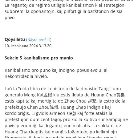
La regantoj de reĝimo utiligis kanibalismon kiel strategion
subpremi la oponantojn, kaj plifortigi la bazŝtonon de sia
povo.
Qoysiletu
(
Näytä profiilli
)
10. kesäkuuta 2024 3.13.20
Sekcio 5 kanibalismo pro manio
Kanibalismo pro puno kaj indigno, povus evolui al
nekontrolebla nivelo.
Laŭ la "olda libro de la historio de la dinastio Tang", unu
generalo Meng Kai孟楷 kiu estis fidata de Huang Chao黄巢,
estis kaptita kaj mortigita de Zhao Chou 赵犨, la estro de la
prefektujo Chen Zhou陈州. Huang Chao indignis kaj
kordoloriĝis. Li gvidis armeon sieĝi kaj forte atakis la
prefektujon dum cent tagoj, pro kio la kultivo sur kampoj ne
povis plenumiĝi kaj loĝantoj ene malsatis. La soldatoj de
Huang Chao kaptis kaj manĝis loĝantojn, po kelkmilojn
ĉiumonate. Ili havis grandajn muelilojn ŝtonajn, mueli