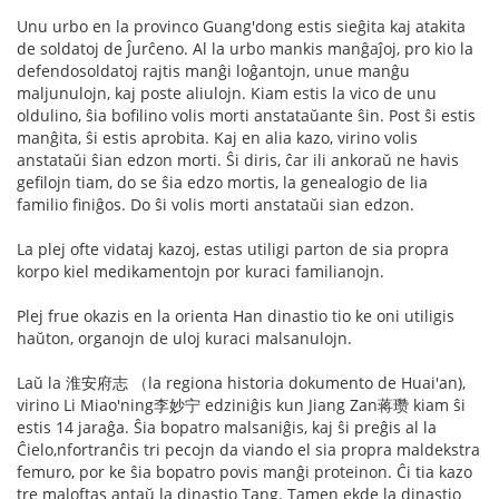
Unu urbo en la provinco Guang'dong estis sieĝita kaj atakita
de soldatoj de Ĵurĉeno. Al la urbo mankis manĝaĵoj, pro kio la
defendosoldatoj rajtis manĝi loĝantojn, unue manĝu
maljunulojn, kaj poste aliulojn. Kiam estis la vico de unu
oldulino, ŝia bofilino volis morti anstataŭante ŝin. Post ŝi estis
manĝita, ŝi estis aprobita. Kaj en alia kazo, virino volis
anstataŭi ŝian edzon morti. Ŝi diris, ĉar ili ankoraŭ ne havis
gefilojn tiam, do se ŝia edzo mortis, la genealogio de lia
familio finiĝos. Do ŝi volis morti anstataŭi sian edzon.
La plej ofte vidataj kazoj, estas utiligi parton de sia propra
korpo kiel medikamentojn por kuraci familianojn.
Plej frue okazis en la orienta Han dinastio tio ke oni utiligis
haŭton, organojn de uloj kuraci malsanulojn.
Laŭ la 淮安府志 （la regiona historia dokumento de Huai'an),
virino Li Miao'ning李妙宁 edziniĝis kun Jiang Zan蒋瓒 kiam ŝi
estis 14 jaraĝa. Ŝia bopatro malsaniĝis, kaj ŝi preĝis al la
Ĉielo,nfortranĉis tri pecojn da viando el sia propra maldekstra
femuro, por ke ŝia bopatro povis manĝi proteinon. Ĉi tia kazo
tre maloftas antaŭ la dinastio Tang. Tamen ekde la dinastio