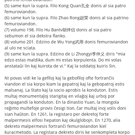
(5) same kun la supra. Filo Kong Quan孔全 donis al sia patro
femuroviandon.
(6) same kun la supra. Filo Zhao Rong赵荣 donis al sia patrino
femuroviandon.
(7) volumo 198. Filo Hu Banlv胡伴侣 donis al sia patro
sebumon el sia dekstra flanko.
(8) volumo 201. Edzino de Wu Yong武用 donis femuroviandon
al ulo ne sciata.
(9) same kun la supra. Edzino de Li Zhongyi李仲义 diris "mia
edzo estas maldika, dum mi estas korpulenta. Do mi volas
anstataŭi lin kaj kuirota de vi." Kaj la soldatoj kuiris ŝin.
Ni povas vidi ke la gefiloj kaj la gebofiloj ofte fortranĉis
viandon el sia korpo kiam la gepatroj kaj la gebopatroj estis
malsanaj. La ŝtato kaj la socio aprobis la konduton. Estis
multaj monumentaĵoj starigitaj en vilaĝoj kaj urboj por
propagandi la konduton. En la dinastio Yuan, la mongola
reĝimo multefoje provis ĉesigi tion, ĉar multaj inoj volis doni
sian haŭton. En 1261, la registaro per dekretoj forte
malpermesis elfosi hepaton kaj okulglobojn. En 1270, alia
dekreto malpermesis fortranĉi femuroviandon kiel
kuracmetodo. La registara dekreto diris ke senkompleta korpo