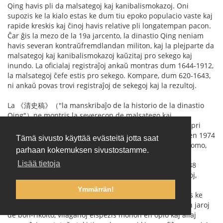
Qing havis pli da malsategoj kaj kanibalismokazoj. Oni
supozis ke la kialo estas ke dum tiu epoko populacio vaste kaj
rapide kreskis kaj ĉinoj havis relative pli longatempan pacon.
Ĉar ĝis la mezo de la 19a jarcento, la dinastio Qing neniam
havis severan kontraŭfremdlandan militon, kaj la plejparte da
malsategoj kaj kanibalismokazoj kaŭzitaj pro sekego kaj
inundo. La oficialaj registraĵoj ankaŭ montras dum 1644-1912,
la malsategoj ĉefe estis pro sekego. Kompare, dum 620-1643,
ni ankaŭ povas trovi registraĵoj de sekegoj kaj la rezultoj.
La 《清史稿》（"la manskribaĵo de la historio de la dinastio
Qing"）ne montris la severecon de malsatego kaj
kanibalismo. Tamen aliaj dokumentoj suplikis detalojn pri
kanibalismo dum 1874-1877. Unu arkeologiista teamo en 1974
Tämä sivusto käyttää evästeitä jotta saat
hazarde trovis ŝtonmonumentaĵo en muro de iu olda domo,
parhaan kokemuksen sivustostamme.
en kiu oni registris teruran situacion de farmistoj dum
Lisää tietoja
sekego. Antaŭ sekego, la vilaĝo havis 51 familiojn kaj 188
personojn. Post tio, nur restis 17 familioj kaj 35 personoj,
perdiĝis 70 % da populacio, pro malsatego. Por travivi,
Ymmärrän!
gepatroj manĝis gefilojn. La oldulo en la vilaĝo admonis ke
homoj ne preparis por naturaj katastrofoj. Li diris ke en jaroj
de bon-rikolto, vilaĝanoj elspezis monon en opio kaj aliaj