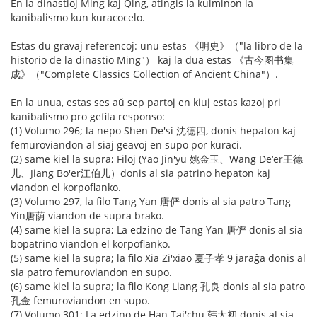
En la dinastioj Ming kaj Qing, atingis la kulminon la
kanibalismo kun kuracocelo.
Estas du gravaj referencoj: unu estas 《明史》（"la libro de la
historio de la dinastio Ming"） kaj la dua estas 《古今图书集
成》（"Complete Classics Collection of Ancient China"）.
En la unua, estas ses aŭ sep partoj en kiuj estas kazoj pri
kanibalismo pro gefila responso:
(1) Volumo 296; la nepo Shen De'si 沈德四, donis hepaton kaj
femuroviandon al siaj geavoj en supo por kuraci.
(2) same kiel la supra; Filoj (Yao Jin'yu 姚金玉、Wang De‘er王德
儿、Jiang Bo'er江伯儿）donis al sia patrino hepaton kaj
viandon el korpoflanko.
(3) Volumo 297, la filo Tang Yan 唐俨 donis al sia patro Tang
Yin唐荫 viandon de supra brako.
(4) same kiel la supra; La edzino de Tang Yan 唐俨 donis al sia
bopatrino viandon el korpoflanko.
(5) same kiel la supra; la filo Xia Zi'xiao 夏子孝 9 jaraĝa donis al
sia patro femuroviandon en supo.
(6) same kiel la supra; la filo Kong Liang 孔良 donis al sia patro
孔金 femuroviandon en supo.
(7) Volumo 301; La edzino de Han Tai'chu 韩太初 donis al sia