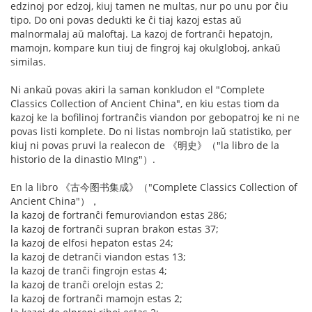
edzinoj por edzoj, kiuj tamen ne multas, nur po unu por ĉiu
tipo. Do oni povas dedukti ke ĉi tiaj kazoj estas aŭ
malnormalaj aŭ maloftaj. La kazoj de fortranĉi hepatojn,
mamojn, kompare kun tiuj de fingroj kaj okulgloboj, ankaŭ
similas.
Ni ankaŭ povas akiri la saman konkludon el "Complete
Classics Collection of Ancient China", en kiu estas tiom da
kazoj ke la bofilinoj fortranĉis viandon por gebopatroj ke ni ne
povas listi komplete. Do ni listas nombrojn laŭ statistiko, per
kiuj ni povas pruvi la realecon de 《明史》（"la libro de la
historio de la dinastio MIng"）.
En la libro 《古今图书集成》（"Complete Classics Collection of
Ancient China"），
la kazoj de fortranĉi femuroviandon estas 286;
la kazoj de fortranĉi supran brakon estas 37;
la kazoj de elfosi hepaton estas 24;
la kazoj de detranĉi viandon estas 13;
la kazoj de tranĉi fingrojn estas 4;
la kazoj de tranĉi orelojn estas 2;
la kazoj de fortranĉi mamojn estas 2;