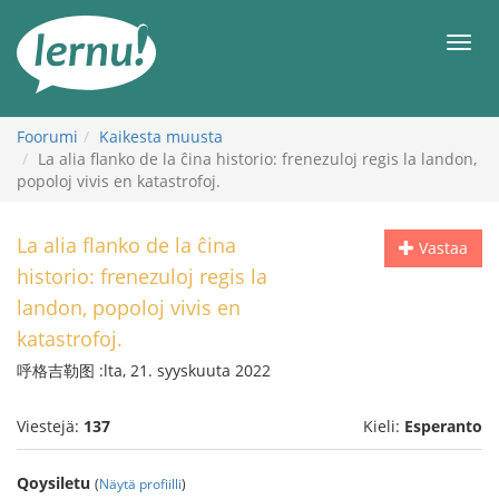
Tästä
sisältöön
Men
Foorumi
Kaikesta muusta
La alia flanko de la ĉina historio: frenezuloj regis la landon,
popoloj vivis en katastrofoj.
La alia flanko de la ĉina
Vastaa
historio: frenezuloj regis la
landon, popoloj vivis en
katastrofoj.
呼格吉勒图 :lta, 21. syyskuuta 2022
Viestejä:
137
Kieli:
Esperanto
Qoysiletu
(
Näytä profiilli
)