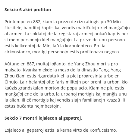
Sekcio 6 akiri profiton
Printempe en 882, kiam la prezo de rizo atingis po 30 Min
ĉiusitele, banditoj kaptis kaj vendis malriĉulojn kiel manĝaĵojn
al armeo. La soldatoj de la registaraj armeoj ankaŭ kaptis per
si mem personojn kiel manĝaĵojn. La prezo de unu persono
estis kelkcentoj da Min, laŭ la korpulenteco. En tia
cirkonstanco, mortigi personojn estis profitohava negoco.
Aŭtune en 887, multaj loĝantoj de Yang Zhou mortis pro
malsato. Kvankam ekde la mezo de la dinastio Tang, Yang
Zhou ĉiam estis rigardata kiel la plej progresinta urbo en
Ĉinujo. La ribelantoj ofte faris militojn por preni la urbon, kio
kaŭzis grandskalan morton de populacio. Kiam ne plu estis
manĝaĵoj ene de la urbo, la urbanoj mortigis kaj manĝis unu
la alian. Ili eĉ mortigis kaj vendis siajn familianojn kvazaŭ ili
estus buĉanta hejmbestojn.
Sekcio 7 montri lojalecon al gepatroj.
Lojaleco al gepatroj estis la kerna virto de Konfuceismo.