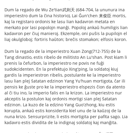
Dum la regado de Wu Ze'tian武则天 (684-704, la ununura ina
imperiestro dum la ĉina historio), Lai Ĝun'chen 来俊臣 mortis,
kaj la registaro ordonis ke lasu lian kadavron metata en
merkato por lasi popolojn manĝi. Popoloj ankaŭ humiligis lian
kadavron per ĉiuj manieroj. Ekzemple, oni puŝis la pupilojn el
liaj okulgloboj; fortiris haŭton; breĉis stomakon; elfosis koron.
Dum la regado de la imperiestro Xuan Zong(712-755) de la
Tang dinastio, estis ribelo de militisto An Lu'shan. Post kiam li
prenis la ĉefurbon, la imperiestro ne povis ne fuĝi
sudokcidenten. En la prefektujo Xing'ping, la soldatoj kiuj
gardis la imperiestron ribelis, postulante ke la imperiestro
lasu lian plej ŝatatan edzinon Yang Yu'huan mortigota, ĉar ili
pensis ke ĝuste pro ke la imperiestro elspezis ĉion da atento
al ĉi tiu ino, la imperio falis en la krizon. La imperiestro nur
akceptis la postulon kaj ordonis mortigi sian plej ŝatatan
edzinon. La kuzo de la edzino Yang Guo'zhong, kiu estis
korupta, ankaŭ estis konsiderita kiel unu de la kaŭzoj de la
nuna krizo. Sensurprizite, li estis mortigita per pafita sago. Lia
kadavro estis dividita de la indignaj soldatoj kaj manĝita.