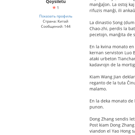
Qoysiletu
manĝaĵon. La ostoj kaj 
1
rifuzis manĝi, ili anka
Показать профиль
Страна: Китай
La dinastio Song (dum 
Сообщений: 144
Chao-zhi, perdis la bat
pecetojn, manĝita de so
En la kvina monato en 
kernan serviston Luo B
ataki urbeton Tianchan
kadavrojn de la mortigi
Kiam Wang Jian deklaris
reganto de la tuta Ĉinu
malamo.
En la deka monato de la
punon.
Dong Zhang sendis lete
Post kiam Dong Zhang e
viandon el Yao Hong s