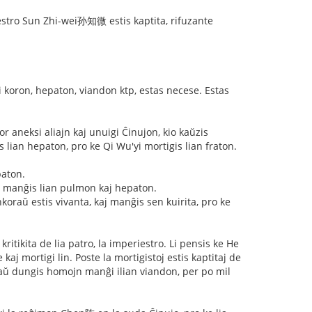
stro Sun Zhi-wei孙知微 estis kaptita, rifuzante
 koron, hepaton, viandon ktp, estas necese. Estas
r aneksi aliajn kaj unuigi Ĉinujon, kio kaŭzis
an hepaton, pro ke Qi Wu'yi mortigis lian fraton.
paton.
 manĝis lian pulmon kaj hepaton.
raŭ estis vivanta, kaj manĝis sen kuirita, pro ke
itikita de lia patro, la imperiestro. Li pensis ke He
kaj mortigi lin. Poste la mortigistoj estis kaptitaj de
i ankaŭ dungis homojn manĝi ilian viandon, per po mil