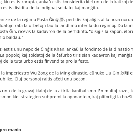
kiu estis korupta, ankaŭ estis konsiderita kiel unu de la kaŭzoj de l
o estis dividita de la indignaj soldatoj kaj manĝita.
'ze de la reĝimo Posta Ĝin后晋, perfidis kaj aliĝis al la nova norda
ldatojn rabi la urbetojn laŭ la landlimo inter la du reĝimoj. Do la im
sta Ĝin, ricevis la kadavron de la perfidinto, "disigis la kapon, elpre
nio baldaŭ."
 estis unu nepo de Ĉinĝis Khan, ankaŭ la fondinto de la dinastio 
 La popoloj kaj soldatoj de la ĉefurbo tiris sian kadavron kaj manĝis 
j de la tuta urbo estis finvendita pro la festo.
la imperiestro Wu Zong de la Ming dinastio, eŭnuko Liu Ĝin 刘瑾 esti
ublike. Ĉiuj personoj rajtis aĉeti unu pecon.
 unu de la gravaj kialoj de la akirita kanibalismo. En multaj kazoj,
lismon kiel strategion subpremi la oponantojn, kaj plifortigi la bazŝ
 pro manio