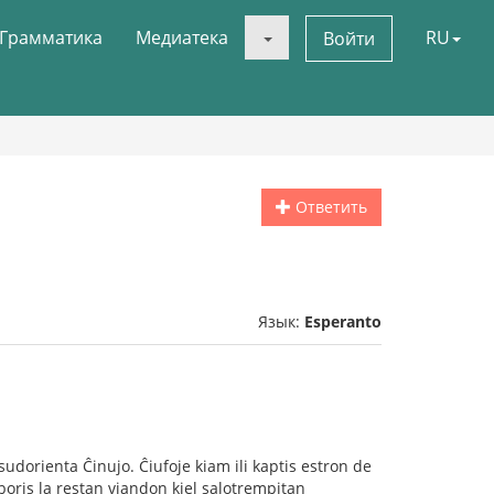
Грамматика
Медиатека
RU
Войти
Ответить
Язык:
Esperanto
sudorienta Ĉinujo. Ĉiufoje kiam ili kaptis estron de
laboris la restan viandon kiel salotrempitan