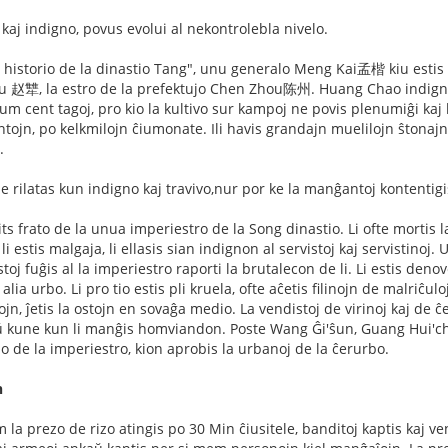
aj indigno, povus evolui al nekontrolebla nivelo.
la historio de la dinastio Tang", unu generalo Meng Kai孟楷 kiu esti
 赵犨, la estro de la prefektujo Chen Zhou陈州. Huang Chao indignis k
dum cent tagoj, pro kio la kultivo sur kampoj ne povis plenumiĝi ka
ntojn, po kelkmilojn ĉiumonate. Ili havis grandajn muelilojn ŝtonaj
.
 rilatas kun indigno kaj travivo,nur por ke la manĝantoj kontentigis
frato de la unua imperiestro de la Song dinastio. Li ofte mortis laŭ
i estis malgaja, li ellasis sian indignon al servistoj kaj servistinoj
stoj fuĝis al la imperiestro raporti la brutalecon de li. Li estis deno
lia urbo. Li pro tio estis pli kruela, ofte aĉetis filinojn de malriĉuloj 
ojn, ĵetis la ostojn en sovaĝa medio. La vendistoj de virinoj kaj de 
ne kun li manĝis homviandon. Poste Wang Ĝi'ŝun, Guang Hui'chang 
no de la imperiestro, kion aprobis la urbanoj de la ĉerurbo.
n
 la prezo de rizo atingis po 30 Min ĉiusitele, banditoj kaptis kaj v