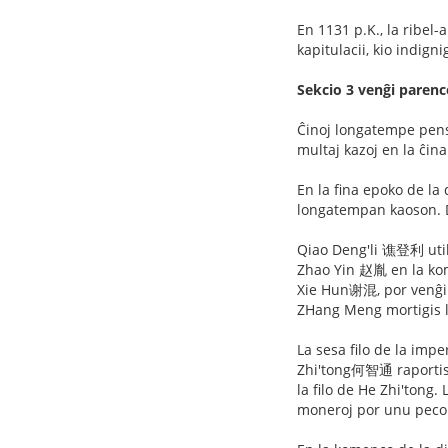
En 1131 p.K., la ribe
kapitulacii, kio indigni
Sekcio 3 venĝi parenc
Ĉinoj longatempe pensa
multaj kazoj en la ĉina
En la fina epoko de la 
longatempan kaoson. D
Qiao Deng'li 谯登利 util
Zhao Yin 赵胤 en la kom
Xie Hun谢混, por venĝi s
ZHang Meng mortigis l
La sesa filo de la impe
Zhi'tong何智通 raportis ti
la filo de He Zhi'tong.
moneroj por unu peco