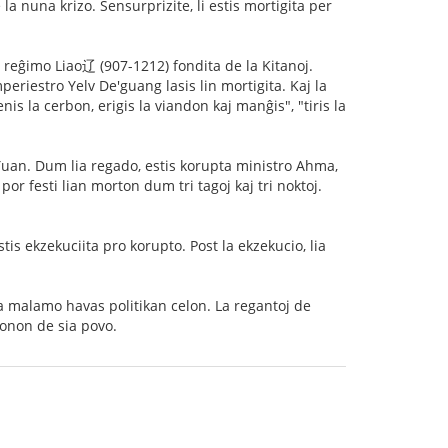
a nuna krizo. Sensurprizite, li estis mortigita per
 reĝimo Liao辽 (907-1212) fondita de la Kitanoj.
periestro Yelv De'guang lasis lin mortigita. Kaj la
nis la cerbon, erigis la viandon kaj manĝis", "tiris la
Yuan. Dum lia regado, estis korupta ministro Ahma,
por festi lian morton dum tri tagoj kaj tri noktoj.
s ekzekuciita pro korupto. Post la ekzekucio, lia
 la malamo havas politikan celon. La regantoj de
tonon de sia povo.