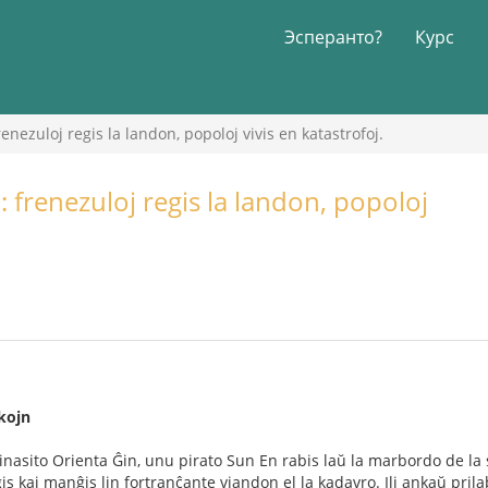
Эсперанто?
Курс
frenezuloj regis la landon, popoloj vivis en katastrofoj.
o: frenezuloj regis la landon, popoloj
kojn
 dinasito Orienta Ĝin, unu pirato Sun En rabis laŭ la marbordo de la 
igis kaj manĝis lin fortranĉante viandon el la kadavro. Ili ankaŭ pri