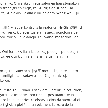
nkoflanko. Oni ankaŭ metis salon en lian stomakon
 tranĉiĝis en erojn, kaj kuiriĝis en supon. Lia
nkitaj kun akvo. La alia kunribelanto, Wang Wei王伟,
'tong王文同 superkontrolis la regionon He'Ĝian河间. Li
a kunveno, kiu eventuale amasigus popolojn ribeli.
 por konsoli la lokanojn. La lokanoj malfermis lian
. Oni forhakis liajn kapon kaj piedojn, pendotajn
o, kie ĉiuj kiuj malamis lin rajtis manĝi lian
rio), Lai Ĝun'chen 来俊臣 mortis, kaj la registaro
umiligis lian kadavron per ĉiuj manieroj.
 koron.
litisto An Lu'shan. Post kiam li prenis la ĉefurbon,
gardis la imperiestron ribelis, postulante ke la
pro ke la imperiestro elspezis ĉion da atento al ĉi
ortigi sian plej ŝatatan edzinon. La kuzo de la