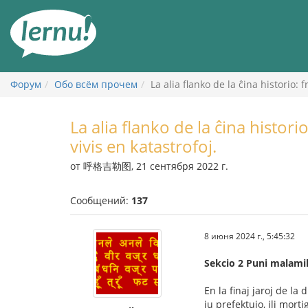
К
содержанию
Форум
Обо всём прочем
La alia flanko de la ĉina historio: 
La alia flanko de la ĉina histori
vivis en katastrofoj.
от 呼格吉勒图, 21 сентября 2022 г.
Сообщений:
137
8 июня 2024 г., 5:45:32
Sekcio 2 Puni malami
En la finaj jaroj de la
iu prefektujo, ili mort