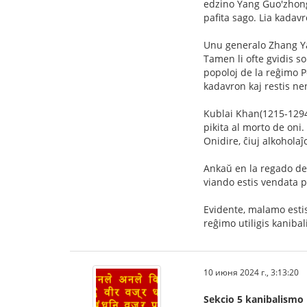
edzino Yang Guo'zhong, 
pafita sago. Lia kadavr
Unu generalo Zhang Yan
Tamen li ofte gvidis so
popoloj de la reĝimo Po
kadavron kaj restis ne
Kublai Khan(1215-1294)
pikita al morto de oni.
Onidire, ĉiuj alkoholaĵo
Ankaŭ en la regado de 
viando estis vendata p
Evidente, malamo estis
reĝimo utiligis kaniba
10 июня 2024 г., 3:13:20
Sekcio 5 kanibalismo