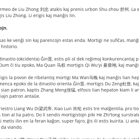
l-armeo de Liu Zhong 刘忠 atakis kaj prenis urbon Shu-zhou 舒州. La e
gis Liu Zhong. Li erigis kaj manĝis lin.
ojn.
s ke venĝi sin kaj parencojn estas enda. Mortigi ne sufiĉas, manĝi
 historio.
dinastio (okcidenta) Ĝin晋, estis pli ol dek reĝimoj konkurencantaj po
um ĉi tiu epoko, Ma Quan 马权 mortigis Qi Wu'yi 綦毋翊, kaj manĝis li
igis la povon de ribelantoj mortigi Ma Wan马晚 kaj manĝis lian he
enca epoko de la dinastio orienta Ĝin晋, mortigis Du Zeng杜曾, kaj
ian patron, kaptis Zhang Meng张猛, elfosis lian hepaton kiam li anko
iajn patron antaŭe.
riestro Liang Wu Di梁武帝, Xiao Lun 肖纶 estis tre malĝentila, pro tio kr
on al lia patro. Do li sendis mortigistojn piki He Zhi'tong surstrate 
 Li metis ilin en la feran kaĝon, super fajro, ĝis ili estis kuirita. L
 da viando.