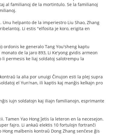
j al familianoj de la mortintulo. Se la familianoj
milianoj.
n. Unu helpanto de la imperiestro Liu Shao, Zhang
elantoj. Li estis "elfosita je koro, erigita en
co) ordonis ke generalo Tang You'sheng kaptu
ia monato de la jaro 893, Li Ke'yong gvidis armeon
li permesis ke liaj soldatoj salotrempu la
kontraŭ la alia por unuigi Ĉinujon esti la plej supra
oldatoj el Yun'nan, ili kaptis kaj manĝis kelkajn pro
ĝis iujn soldatojn kaj iliajn familianojn, esprimante
i. Tamen Yao Hong ĵetis la leteron en la necesejon.
er fajro. Li ankaŭ elektis 10 fortulojn fortranĉi
ao Hong malbenis kontraŭ Dong Zhang senĉese ĝis