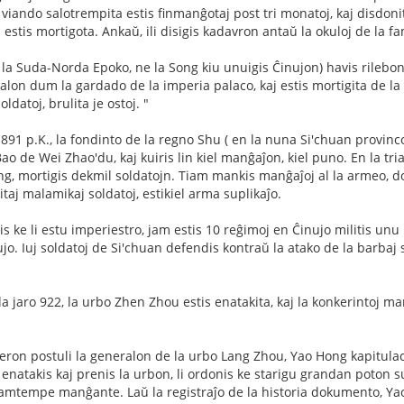
viando salotrempita estis finmanĝotaj post tri monatoj, kaj disdonita
ŭ estis mortigota. Ankaŭ, ili disigis kadavron antaŭ la okuloj de la fa
la Suda-Norda Epoko, ne la Song kiu unuigis Ĉinujon) havis rilebo
alon dum la gardado de la imperia palaco, kaj estis mortigita de la rib
ldatoj, brulita je ostoj. "
891 p.K., la fondinto de la regno Shu ( en la nuna Si'chuan provin
ao de Wei Zhao'du, kaj kuiris lin kiel manĝaĵon, kiel puno. En la tr
g, mortigis dekmil soldatojn. Tiam mankis manĝaĵoj al la armeo, do 
taj malamikaj soldatoj, estikiel arma suplikaĵo.
 ke li estu imperiestro, jam estis 10 reĝimoj en Ĉinujo militis unu 
jo. Iuj soldatoj de Si'chuan defendis kontraŭ la atako de la barbaj s
 jaro 922, la urbo Zhen Zhou estis enatakita, kaj la konkerintoj man
ron postuli la generalon de la urbo Lang Zhou, Yao Hong kapitulaci
natakis kaj prenis la urbon, li ordonis ke starigu grandan poton sup
amtempe manĝante. Laŭ la registraĵo de la historia dokumento, Y