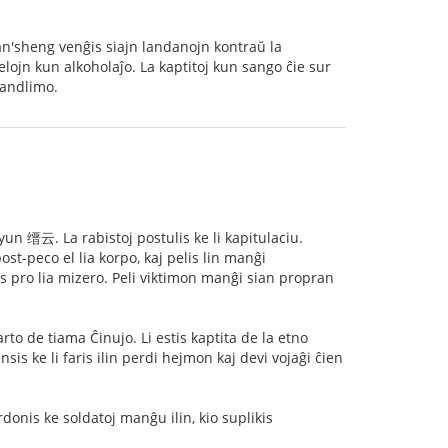
n'sheng venĝis siajn landanojn kontraŭ la
elojn kun alkoholaĵo. La kaptitoj kun sango ĉie sur
landlimo.
yun 缙云. La rabistoj postulis ke li kapitulaciu.
ost-peco el lia korpo, kaj pelis lin manĝi
s pro lia mizero. Peli viktimon manĝi sian propran
 de tiama Ĉinujo. Li estis kaptita de la etno
is ke li faris ilin perdi hejmon kaj devi vojaĝi ĉien
rdonis ke soldatoj manĝu ilin, kio suplikis