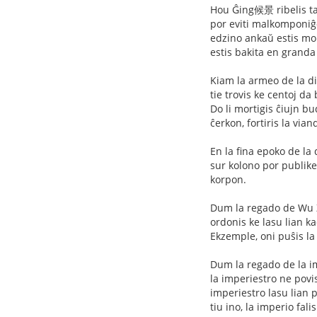
Hou Ĝing候景 ribelis tam
por eviti malkomponiĝon
edzino ankaŭ estis mor
estis bakita en granda
Kiam la armeo de la d
tie trovis ke centoj d
Do li mortigis ĉiujn bu
ĉerkon, fortiris la via
En la fina epoko de la
sur kolono por publike 
korpon.
Dum la regado de Wu Z
ordonis ke lasu lian k
Ekzemple, oni puŝis la 
Dum la regado de la im
la imperiestro ne povis
imperiestro lasu lian p
tiu ino, la imperio fal