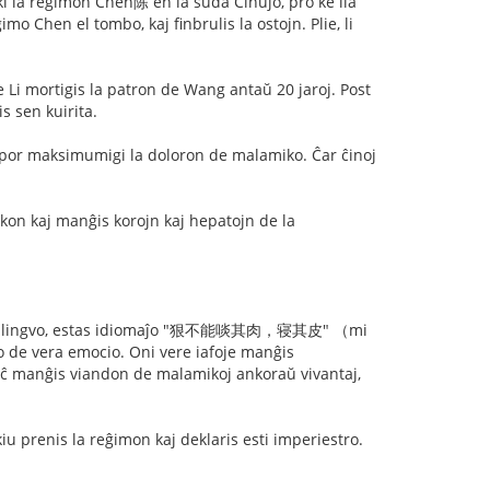
i la reĝimon Chen陈 en la suda Ĉinujo, pro ke lia
mo Chen el tombo, kaj finbrulis la ostojn. Plie, li
 mortigis la patron de Wang antaŭ 20 jaroj. Post
s sen kuirita.
on por maksimumigi la doloron de malamiko. Ĉar ĉinoj
nkon kaj manĝis korojn kaj hepatojn de la
la ĉina lingvo, estas idiomaĵo "狠不能啖其肉，寝其皮" （mi
ĵo de vera emocio. Oni vere iafoje manĝis
i eĉ manĝis viandon de malamikoj ankoraŭ vivantaj,
u prenis la reĝimon kaj deklaris esti imperiestro.