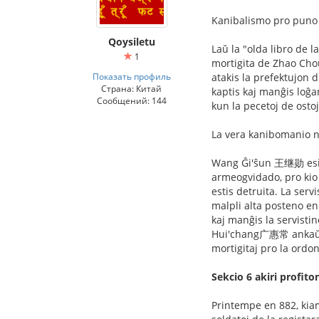
Kanibalismo pro puno k
Qoysiletu
Laŭ la "olda libro de 
1
mortigita de Zhao Chou
Показать профиль
atakis la prefektujon 
Страна: Китай
kaptis kaj manĝis loĝa
Сообщений: 144
kun la pecetoj de ostoj
La vera kanibomanio ne
Wang Ĝi'ŝun 王继勋 esits 
armeogvidado, pro kio l
estis detruita. La servi
malpli alta posteno en a
kaj manĝis la servistin
Hui'chang广惠常 ankaŭ ku
mortigitaj pro la ordo
Sekcio 6 akiri profito
Printempe en 882, kiam