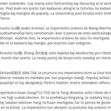
en malvenkis. Liaj manoj estis fortranĉitaj kaj donacitaj al la ve
. Post kiam oni portis lian kadavron ating'al la ĉefurbo, lia kadavro
tigita kaj manĝita de popoloj. La ostocindroj post brulita estis tri
 forno.
inastio Sui隋 atakis Koreion, la imperiestro ordonis ke Wang Wen
a budhomonaĥoj faris ceremonion, kion li pensis ke estis kontraŭleĝ
dhistojn. Aŭdinte tion, la imperiestro ordonis ke lasu lin mortigata,
ndon el la kadavro kaj manĝis, por esprimi sian indignon.
 dinastio Sui隋, Zhang Ĝin张金 estis kaptita kaj ekzekuciita pro ribelo
montri kiel averto. La restaj partoj de korpo estis metataj en merkat
e'tian武则天 (684-704, la ununura ina imperiestro dum la ĉina histo
adavron metata en merkato por lasi popolojn manĝi. Popoloj ankaŭ h
pupilojn el liaj okulgloboj; fortiris haŭton; breĉis stomakon; elfosis
periestro Xuan Zong(712-755) de la Tang dinastio, estis ribelo de mi
 ne fuĝi sudokcidenten. En la prefektujo Xing'ping, la soldatoj kiuj 
lej ŝatatan edzinon Yang Yu'huan mortigota, ĉar ili pensis ke ĝuste 
is en la krizon. La imperiestro nur akceptis la postulon kaj ordonis m