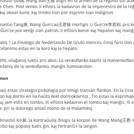
inastio Sui隋, Wang Ban王颁 aliĝis en la armeo de la reĝimo Sui atak
e Chen. Post venko, li elfosis la kadavron de la imperiestro de la reĝi
kaj akvon kune, kaj trinkis tion por esprimi sian indignon.
inastio Tang唐, Wang Ĝun'cao王君操 mortigis Li Ĝun'ze李君则, pro ke Li
Ĝun'ze por venĝi sian patron, li elfosis koron kaj hepaton kaj manĝi
patoj ? La ĉinologo de Nederlando De Gruto menciis, ĉinoj faris ti
 ĉefanimo estas en la koro kaj la hepato.
95, vilaĝanoj luktis pro akvo. La venkoflanko kaptis la malvenkofla
 infanoj de la venkoflanko, manĝis homviandon.
gnon
nkaŭ estas strategio psikologia por timigi transan flankon. En 
on kaj dormi en lia haŭto (kiel dormokovrilo) . Tio estas la esprima
iuj jam estis en tombo. Ili elfosis kadavron el tombo kaj manĝis. Il
je, pri la dolorego antaŭ morto de la malamikoj.
 dinastio Xin新, la kontraŭuloj disigis la korpon de Wang Mang王莽, ki
urbo kaj popoloj batis ĝin, kaj fortranĉis la langon.