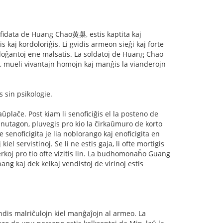
s fidata de Huang Chao黄巢, estis kaptita kaj
aj kordoloriĝis. Li gvidis armeon sieĝi kaj forte
j loĝantoj ene malsatis. La soldatoj de Huang Chao
n, mueli vivantajn homojn kaj manĝis la vianderojn
 sin psikologie.
plaĉe. Post kiam li senoficiĝis el la posteno de
. Unutagon, pluvegis pro kio la ĉirkaŭmuro de korto
ve senoficigita je lia noblorango kaj enoficigita en
kiel servistinoj. Se li ne estis gaja, li ofte mortigis
ĉerkoj pro tio ofte vizitis lin. La budhomonaĥo Guang
kaj dek kelkaj vendistoj de virinoj estis
endis malriĉulojn kiel manĝaĵojn al armeo. La