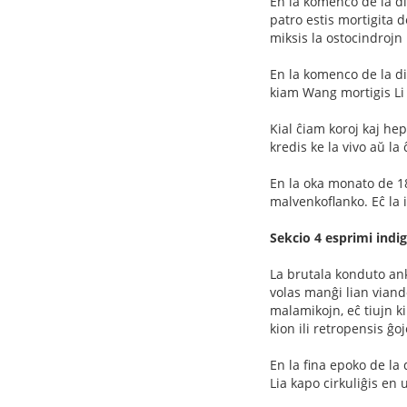
En la komenco de la d
patro estis mortigita d
miksis la ostocindrojn 
En la komenco de la d
kiam Wang mortigis Li 
Kial ĉiam koroj kaj he
kredis ke la vivo aŭ la
En la oka monato de 18
malvenkoflanko. Eĉ la
Sekcio 4 esprimi indi
La brutala konduto a
volas manĝi lian viand
malamikojn, eĉ tiujn k
kion ili retropensis ĝo
En la fina epoko de la
Lia kapo cirkuliĝis en 