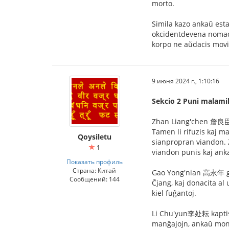
morto.
Simila kazo ankaŭ est
okcidentdevena nomada 
korpo ne aŭdacis movi 
9 июня 2024 г., 1:10:16
Sekcio 2 Puni malamik
Zhan Liang'chen 詹良臣 est
Tamen li rifuzis kaj ma
Qoysiletu
sianpropran viandon. Z
1
viandon punis kaj ank
Показать профиль
Страна: Китай
Gao Yong'nian 高永年 gvi
Сообщений: 144
Ĉjang, kaj donacita al 
kiel fuĝantoj.
Li Chu'yun李处耘 kaptis mu
manĝajojn, ankaŭ mon