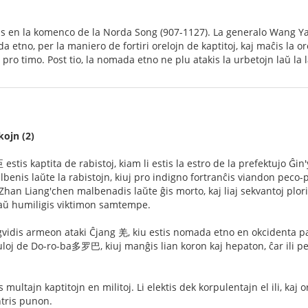
as en la komenco de la Norda Song (907-1127). La generalo Wang Ya
etno, per la maniero de fortiri orelojn de kaptitoj, kaj maĉis la or
pro timo. Post tio, la nomada etno ne plu atakis la urbetojn laŭ la 
ojn (2)
is kaptita de rabistoj, kiam li estis la estro de la prefektujo Ĝin'
lbenis laŭte la rabistojn, kiuj pro indigno fortranĉis viandon peco-p
han Liang'chen malbenadis laŭte ĝis morto, kaj liaj sekvantoj plori
aŭ humiligis viktimon samtempe.
dis armeon ataki Ĉjang 羌, kiu estis nomada etno en okcidenta parto
uloj de Do-ro-ba多罗巴, kiuj manĝis lian koron kaj hepaton, ĉar ili pens
ltajn kaptitojn en militoj. Li elektis dek korpulentajn el ili, kaj o
tris punon.